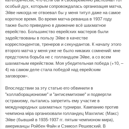
особый дух, которым сопровождалась организация матча,
Эйве никогда не отвоевал бы у меня титул даже на самое
короткое время. Во время матча-реванша в 1937 году
также было приведено в движение всё шахматное
еврейство. Большинство еврейских мастеров были
задействованы в пользу Эйве в качестве
корреспондентов, тренеров и секундантов. К началу этого
второго матча у меня уже не было никаких сомнений: мне
предстояла борьба не с голландцем Эйве, а со всем
шахматным еврейством. Моя убедительная победа (+10, –
4) на самом деле стала победой над еврейским
заговором».
Впоследствии за эту статью его обвинили в
"коллаборационизме" и "антисемитизме" и подвергли
остракизму, пытались запретить ему участие в
международных шахматных турнирах. Кампанию против
чемпиона мiра организовали голландец Махгилис (Макс)
Эйве (бывший в 1935-1937 гг. пятым чемпионом мира),
американцы Ройбен Файн и Сэмюэл Решевский. В