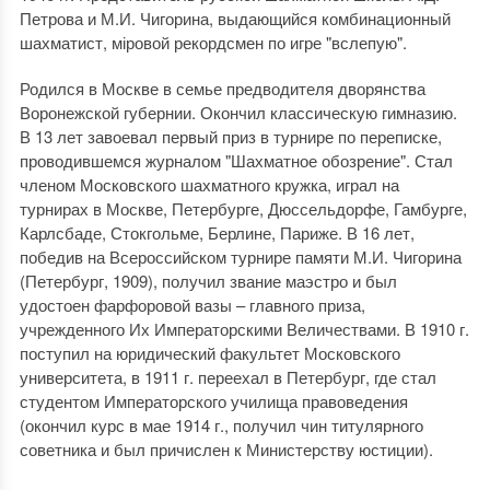
Петрова и М.И. Чигорина, выдающийся комбинационный
шахматист, міровой рекордсмен по игре "вслепую".
Родился в Москве в семье предводителя дворянства
Воронежской губернии. Окончил классическую гимназию.
В 13 лет завоевал первый приз в турнире по переписке,
проводившемся журналом "Шахматное обозрение". Стал
членом Московского шахматного кружка, играл на
турнирах в Москве, Петербурге, Дюссельдорфе, Гамбурге,
Карлсбаде, Стокгольме, Берлине, Париже. В 16 лет,
победив на Всероссийском турнире памяти М.И. Чигорина
(Петербург, 1909), получил звание маэстро и был
удостоен фарфоровой вазы – главного приза,
учрежденного Их Императорскими Величествами. В 1910 г.
поступил на юридический факультет Московского
университета, в 1911 г. переехал в Петербург, где стал
студентом Императорского училища правоведения
(окончил курс в мае 1914 г., получил чин титулярного
советника и был причислен к Министерству юстиции).