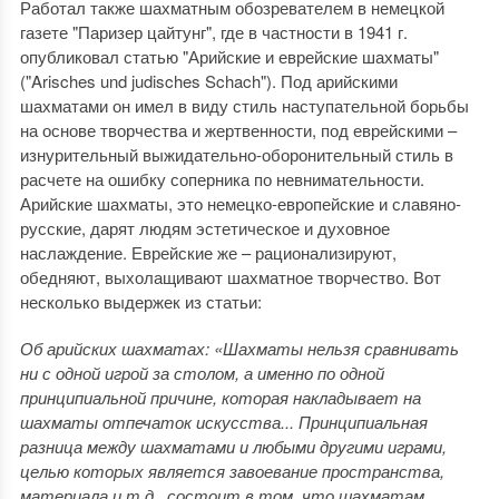
Работал также шахматным обозревателем в немецкой
газете "Паризер цайтунг", где в частности в 1941 г.
опубликовал статью "Арийские и еврейские шахматы"
("Arisches und judisches Schach"). Под арийскими
шахматами он имел в виду стиль наступательной борьбы
на основе творчества и жертвенности, под еврейскими –
изнурительный выжидательно-оборонительный стиль в
расчете на ошибку соперника по невнимательности.
Арийские шахматы, это немецко-европейские и славяно-
русские, дарят людям эстетическое и духовное
наслаждение. Еврейские же – рационализируют,
обедняют, выхолащивают шахматное творчество. Вот
несколько выдержек из статьи:
Об арийских шахматах: «Шахматы нельзя сравнивать
ни с одной игрой за столом, а именно по одной
принципиальной причине, которая накладывает на
шахматы отпечаток искусства... Принципиальная
разница между шахматами и любыми другими играми,
целью которых является завоевание пространства,
материала и т.д., состоит в том, что шахматам