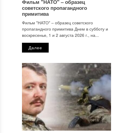
Фильм "НАТО" ‒ образец
Имя
*
советского пропагандного
примитива
Фильм "НАТО" ‒ образец советского
пропагандного примитива Днем в субботу и
Email
*
воскресенье, 1 и 2 августа 2026 г., на...
Далее
Сайт
Этот сайт использует Akismet для борьбы со спамом.
Узнайте, как обрабатываются ваши данные комментариев
.
Отправляя сообщение, Вы разрешаете сбор и обработку