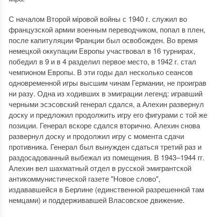
С началом Второй мiровой войны с 1940 г. служил во
французской армии военным переводчиком, попал в плен,
после капитуляции Франции был освобожден. Во время
немецкой оккупации Европы участвовал в 16 турнирах,
победил в 9 и в 4 разделил первое место, в 1942 г. стал
чемпионом Европы. В эти годы дал несколько сеансов
одновременной игры высшим чинам Германии, не проиграв
ни разу. Одна из ходивших в эмиграции легенд: игравший
черными эсэсовский генерал сдался, а Алехин развернул
доску и предложил продолжить игру его фигурами с той же
позиции. Генерал вскоре сдался вторично. Алехин снова
развернул доску и продолжил игру с момента сдачи
противника. Генерал был вынужден сдаться третий раз и
раздосадованный выбежал из помещения. В 1943–1944 гг.
Алехин вел шахматный отдел в русской эмигрантской
антикоммунистической газете "Новое слово",
издававшейся в Берлине (единственной разрешенной там
немцами) и поддерживавшей Власовское движение.