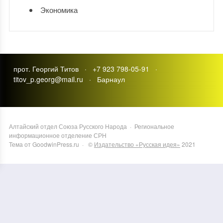
Экономика
прот. Георгий Титов · +7 923 798-05-91 ·
titov_p.georg@mail.ru · Барнаул
Алтайский отдел Союза Русского Народа
·
Региональное
информационное отделение СРН
Тема от GoodwinPress.ru
· ©
Издательство «Русская идея»
2021