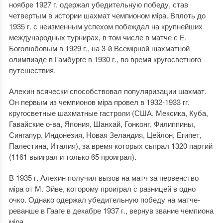
ноябре 1927 г. одержал убедительную победу, став
четвертым в истории шахмат чемпионом мiра. Вплоть до
1935 г. с неизменным успехом побеждал на крупнейших
международных турнирах, в том числе в матче с Е.
Боголюбовым в 1929 г., на 3-й Всемірной шахматной
олимпиаде в Гамбурге в 1930 г., во время кругосветного
путешествия.
Алехин всячески способствовал популяризации шахмат.
Он первым из чемпионов мiра провел в 1932-1933 гг.
кругосветные шахматные гастроли (США, Мексика, Куба,
Гавайские о-ва, Япония, Шанхай, Гонконг, Филиппины,
Сингапур, Индонезия, Новая Зеландия, Цейлон, Египет,
Палестина, Италия), за время которых сыграл 1320 партий
(1161 выиграл и только 65 проиграл).
В 1935 г. Алехин получил вызов на матч за первенство
міра от М. Эйве, которому проиграл с разницей в одно
очко. Однако одержал убедительную победу на матче-
реванше в Гааге в декабре 1937 г., вернув звание чемпиона
міра.