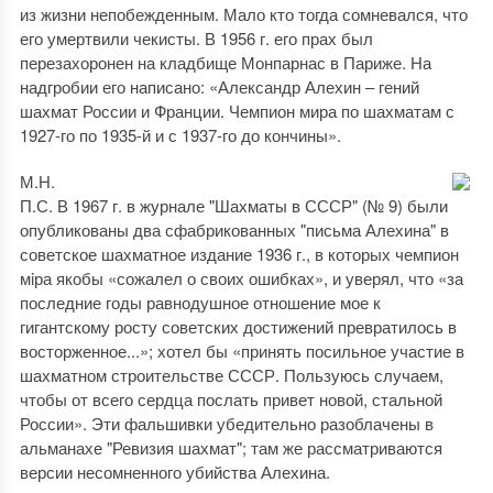
из жизни непобежденным. Мало кто тогда сомневался, что
его умертвили чекисты. В 1956 г. его прах был
перезахоронен на кладбище Монпарнас в Париже. На
надгробии его написано: «Александр Алехин – гений
шахмат России и Франции. Чемпион мира по шахматам с
1927-го по 1935-й и с 1937-го до кончины».
М.Н.
П.С. В 1967 г. в журнале "Шахматы в СССР" (№ 9) были
опубликованы два сфабрикованных "письма Алехина" в
советское шахматное издание 1936 г., в которых чемпион
мiра якобы «сожалел о своих ошибках», и уверял, что «за
последние годы равнодушное отношение мое к
гигантскому росту советских достижений превратилось в
восторженное...»; хотел бы «принять посильное участие в
шахматном строительстве СССР. Пользуюсь случаем,
чтобы от всего сердца послать привет новой, стальной
России». Эти фальшивки убедительно разоблачены в
альманахе "Ревизия шахмат"; там же рассматриваются
версии несомненного убийства Алехина.