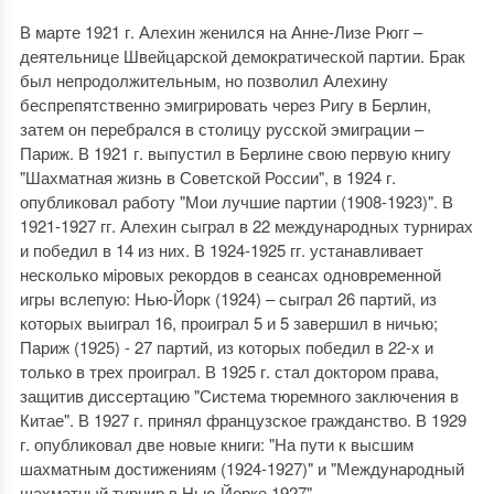
В марте 1921 г. Алехин женился на Анне-Лизе Рюгг –
деятельнице Швейцарской демократической партии. Брак
был непродолжительным, но позволил Алехину
беспрепятственно эмигрировать через Ригу в Берлин,
затем он перебрался в столицу русской эмиграции –
Париж. В 1921 г. выпустил в Берлине свою первую книгу
"Шахматная жизнь в Советской России", в 1924 г.
опубликовал работу "Мои лучшие партии (1908-1923)". В
1921-1927 гг. Алехин сыграл в 22 международных турнирах
и победил в 14 из них. В 1924-1925 гг. устанавливает
несколько мiровых рекордов в сеансах одновременной
игры вслепую: Нью-Йорк (1924) – сыграл 26 партий, из
которых выиграл 16, проиграл 5 и 5 завершил в ничью;
Париж (1925) - 27 партий, из которых победил в 22-х и
только в трех проиграл. В 1925 г. стал доктором права,
защитив диссертацию "Система тюремного заключения в
Китае". В 1927 г. принял французское гражданство. В 1929
г. опубликовал две новые книги: "На пути к высшим
шахматным достижениям (1924-1927)" и "Международный
шахматный турнир в Нью-Йорке 1927".