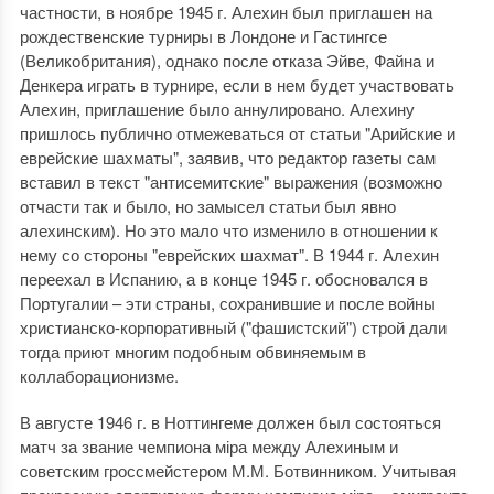
частности, в ноябре 1945 г. Алехин был приглашен на
рождественские турниры в Лондоне и Гастингсе
(Великобритания), однако после отказа Эйве, Файна и
Денкера играть в турнире, если в нем будет участвовать
Алехин, приглашение было аннулировано. Алехину
пришлось публично отмежеваться от статьи "Арийские и
еврейские шахматы", заявив, что редактор газеты сам
вставил в текст "антисемитские" выражения (возможно
отчасти так и было, но замысел статьи был явно
алехинским). Но это мало что изменило в отношении к
нему со стороны "еврейских шахмат". В 1944 г. Алехин
переехал в Испанию, а в конце 1945 г. обосновался в
Португалии – эти страны, сохранившие и после войны
христианско-корпоративный ("фашистский") строй дали
тогда приют многим подобным обвиняемым в
коллаборационизме.
В августе 1946 г. в Ноттингеме должен был состояться
матч за звание чемпиона міра между Алехиным и
советским гроссмейстером М.М. Ботвинником. Учитывая