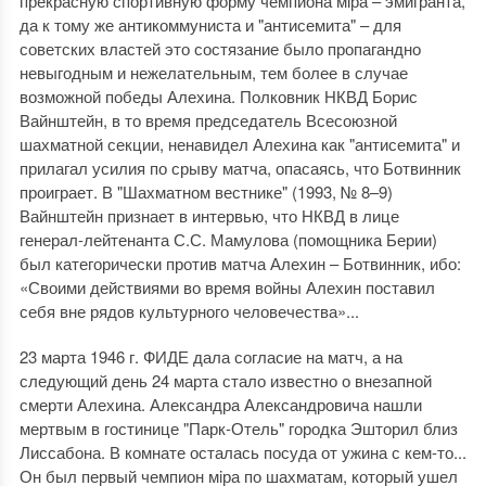
прекрасную спортивную форму чемпиона міра – эмигранта,
да к тому же антикоммуниста и "антисемита" – для
советских властей это состязание было пропагандно
невыгодным и нежелательным, тем более в случае
возможной победы Алехина. Полковник НКВД Борис
Вайнштейн, в то время председатель Всесоюзной
шахматной секции, ненавидел Алехина как "антисемита" и
прилагал усилия по срыву матча, опасаясь, что Ботвинник
проиграет. В "Шахматном вестнике" (1993, № 8–9)
Вайнштейн признает в интервью, что НКВД в лице
генерал-лейтенанта С.С. Мамулова (помощника Берии)
был категорически против матча Алехин – Ботвинник, ибо:
«Своими действиями во время войны Алехин поставил
себя вне рядов культурного человечества»...
23 марта 1946 г. ФИДЕ дала согласие на матч, а на
следующий день 24 марта стало известно о внезапной
смерти Алехина. Александра Александровича нашли
мертвым в гостинице "Парк-Отель" городка Эшторил близ
Лиссабона. В комнате осталась посуда от ужина с кем-то...
Он был первый чемпион мiра по шахматам, который ушел