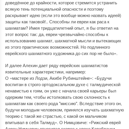
доведённое до крайности, которое стремится устранить
всякую тень потенциальной опасности и поэтому
раскрывает идею (если это вообще можно назвать идеей)
защиты как таковой!.. Способны ли евреи как раса к
шахматам? Имея тридцатилетний опыт, я бы ответил на
этот вопрос так: да, евреи чрезвычайно способны к
использованию шахмат, шахматной мысли и вытекающих
из этого практических возможностей. Но подлинного
еврейского шахматного художника до сих пор не было».
И далее Алехин дает ряду еврейских шахматистов
язвительные характеристики, например:
О «мастере из Лодзи, Акибе Рубинштейне»: «Будучи
воспитан в строго ортодоксальном духе с талмудической
ненавистью к гоям, он уже с начала своей карьеры был
одержим тем, чтобы истолковать свою склонность к
шахматам как своего рода "миссию". Вследствие этого он,
будучи молодым человеком, принялся изучать шахматную
теорию с такой же страстью, с какой он мальчиком
впитывал в себя Талмуд». О Нимцовиче: «Рижский еврей
Аарон Нимцович относится скорее к эпохе Капабланки,