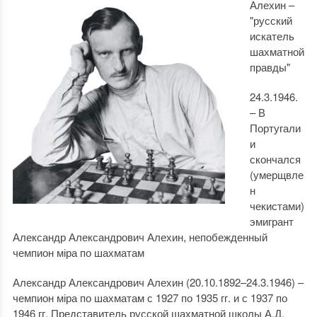
Алехин –
"русский
искатель
шахматной
правды"
24.3.1946.
– В
Португали
и
скончался
(умерщвле
н
чекистами)
эмигрант
Александр Александрович Алехин, непобежденный
чемпион міра по шахматам
Александр Александрович Алехин (20.10.1892–24.3.1946) –
чемпион міра по шахматам с 1927 по 1935 гг. и с 1937 по
1946 гг. Представитель русской шахматной школы А.Д.