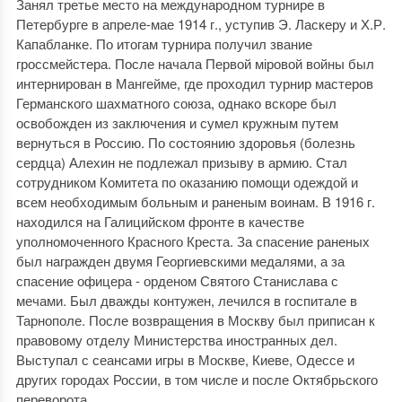
Занял третье место на международном турнире в
Петербурге в апреле-мае 1914 г., уступив Э. Ласкеру и Х.Р.
Капабланке. По итогам турнира получил звание
гроссмейстера. После начала Первой міровой войны был
интернирован в Мангейме, где проходил турнир мастеров
Германского шахматного союза, однако вскоре был
освобожден из заключения и сумел кружным путем
вернуться в Россию. По состоянию здоровья (болезнь
сердца) Алехин не подлежал призыву в армию. Стал
сотрудником Комитета по оказанию помощи одеждой и
всем необходимым больным и раненым воинам. В 1916 г.
находился на Галицийском фронте в качестве
уполномоченного Красного Креста. За спасение раненых
был награжден двумя Георгиевскими медалями, а за
спасение офицера - орденом Святого Станислава с
мечами. Был дважды контужен, лечился в госпитале в
Тарнополе. После возвращения в Москву был приписан к
правовому отделу Министерства иностранных дел.
Выступал с сеансами игры в Москве, Киеве, Одессе и
других городах России, в том числе и после Октябрьского
переворота.