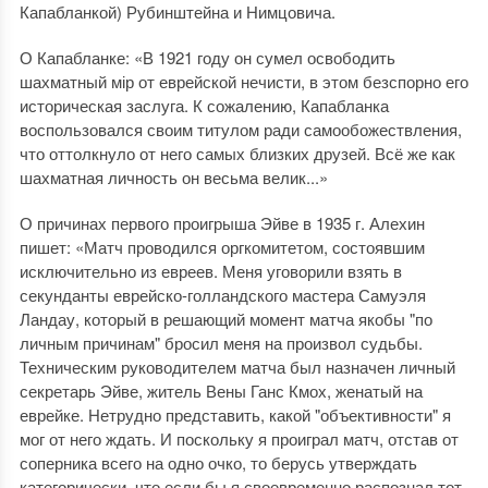
Капабланкой) Рубинштейна и Нимцовича.
О Капабланке: «В 1921 году он сумел освободить
шахматный мір от еврейской нечисти, в этом безспорно его
историческая заслуга. К сожалению, Капабланка
воспользовался своим титулом ради самообожествления,
что оттолкнуло от него самых близких друзей. Всё же как
шахматная личность он весьма велик...»
О причинах первого проигрыша Эйве в 1935 г. Алехин
пишет: «Матч проводился оргкомитетом, состоявшим
исключительно из евреев. Меня уговорили взять в
секунданты еврейско-голландского мастера Самуэля
Ландау, который в решающий момент матча якобы "по
личным причинам" бросил меня на произвол судьбы.
Техническим руководителем матча был назначен личный
секретарь Эйве, житель Вены Ганс Кмох, женатый на
еврейке. Нетрудно представить, какой "объективности" я
мог от него ждать. И поскольку я проиграл матч, отстав от
соперника всего на одно очко, то берусь утверждать
категорически, что если бы я своевременно распознал тот