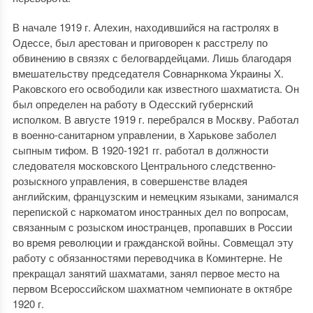
В начале 1919 г. Алехин, находившийся на гастролях в
Одессе, был арестован и приговорен к расстрелу по
обвинению в связях с белогвардейцами. Лишь благодаря
вмешательству председателя Совнарнкома Украины Х.
Раковского его освободили как известного шахматиста. Он
был определен на работу в Одесский губернский
исполком. В августе 1919 г. перебрался в Москву. Работал
в военно-санитарном управлении, в Харькове заболел
сыпным тифом. В 1920-1921 гг. работал в должности
следователя московского Центрального следственно-
розыскного управления, в совершенстве владея
английским, французским и немецким языками, занимался
перепиской с наркоматом иностранных дел по вопросам,
связанным с розыском иностранцев, пропавших в России
во время революции и гражданской войны. Совмещал эту
работу с обязанностями переводчика в Коминтерне. Не
прекращал занятий шахматами, занял первое место на
первом Всероссийском шахматном чемпионате в октябре
1920 г.