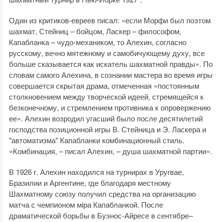
Один из критиков-евреев писал: «если Морфи был поэтом
шахмат, Стейниц – бойцом, Ласкер – философом,
Капабланка – чудо-механиком, то Алехин, согласно
русскому, вечно мятежному и самобичующему духу, все
больше сказывается как искатель шахматной правды». По
словам самого Алехина, в сознании мастера во время игры
совершается скрытая драма, отмеченная «постоянным
столкновением между творческой идеей, стремящейся к
безконечному, и стремлением противника к опровержению
ее». Алехин возродил угасший было после десятилетий
господства позиционной игры В. Стейница и Э. Ласкера и
"автоматизма" Капабланки комбинационный стиль.
«Комбинация, – писал Алехин, – душа шахматной партии».
В 1926 г. Алехин находился на турнирах в Уругвае,
Бразилии и Аргентине, где благодаря местному
Шахматному союзу получил средства на организацию
матча с чемпионом міра Капабланкой. После
драматической борьбы в Буэнос-Айресе в сентябре–