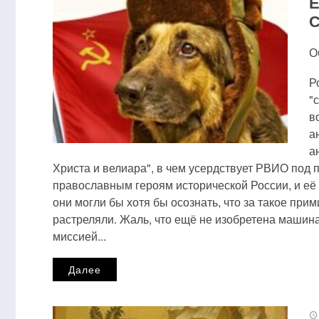
Е
С
О
Р
"
в
а
а
Христа и велиара", в чем усердствует РВИО под 
православным героям исторической России, и её
они могли бы хотя бы осознать, что за такое при
растреляли. Жаль, что ещё не изобретена машина
миссией...
Далее