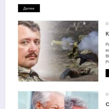
Далее
К
Р
в
В
Р
С