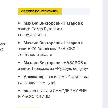
СВЕЖИЕ КОММЕНТАРИИ
Михаил Викторович Назаров
к
записи
Собор Бутовских
новомучеников
Михаил Викторович Назаров
к
бую
записи
Об Алтайском РКН, СВО и
АС
лояльности власти
Михаил Викторович НАЗАРОВ
к
записи
Тревожно за «Русскую общину»
Александр
к записи
Мы были тогда
на правильном пути!
nullem
к записи
САМОДЕРЖАВИЕ
И АБСОЛЮТИЗМ