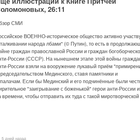
щё иллюстрации к Книге Притчей
оломоновых, 26:11
бзор СМИ
оссийское ВОЕННО-историческое общество активно участву
сталкивании народа лбами" (© Путин), то есть в продолжаю
ойне граждан православной России и граждан богоборческ
нти-России (СССР). На нынешнем этапе этой войны гражда
нти-России взяли на вооружение лукавый приём "примирен
председательством Мединского, ставя памятники и
 палачам. Если бы Мединский и его подчинённые были чест
мирительное "заигрывание с боженькой" герои анти-России 
 времени, чтобы отправить их туда с такой миротворческой
5 дней назад