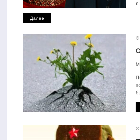
л
Далее
О
М
П
п
б