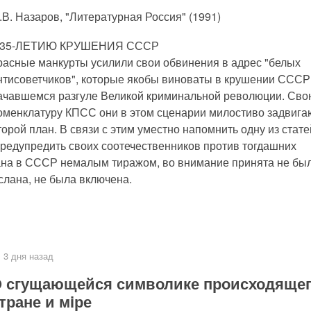
.В. Назаров, "Литературная Россия" (1991)
 35-ЛЕТИЮ КРУШЕНИЯ СССР
расные манкурты усилили свои обвинения в адрес "белых
нтисоветчиков", которые якобы виноваты в крушении СССР
ачавшемся разгуле Великой криминальной революции. Сво
оменклатуру КПСС они в этом сценарии милостиво задвига
торой план. В связи с этим уместно напомнить одну из стате
предупредить своих соотечественников против тогдашних
ана в СССР немалым тиражом, во внимание принята не был
слана, не была включена.
3 дня назад
 сгущающейся символике происходящег
тране и мiре