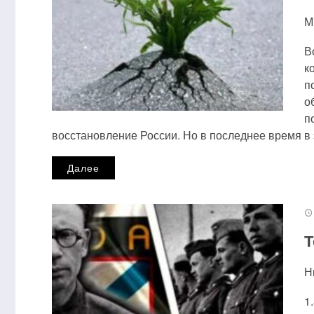
М
В
к
п
о
п
восстановление России. Но в последнее время в 
Далее
Т
Н
1