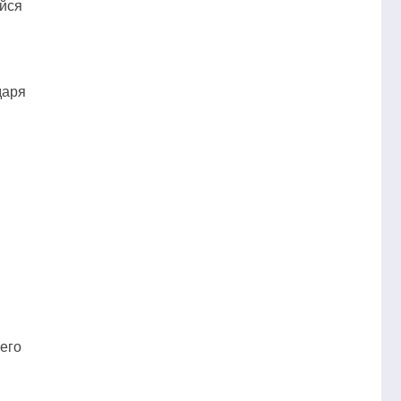
ийся
даря
 его