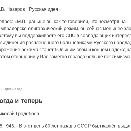
.В. Назаров «Русская идея»
опрос: «М.В., раньше вы как-то говорили, что несмотря на
омпрадорско-олигархический режим, он сейчас меньшее зло
оэтому вы поддерживаете его СВО в совпадающих интерес
бъединения расчленённого большевиками Русского народа,
оражение режима станет бОльшим злом и концом надежд н
этом отношении у Вас заметно гораздо больше пессимизма.
3 дня назад
огда и теперь
иколай Градобоев
.8.1946. - В этот день 80 лет назад в СССР был казнён выд