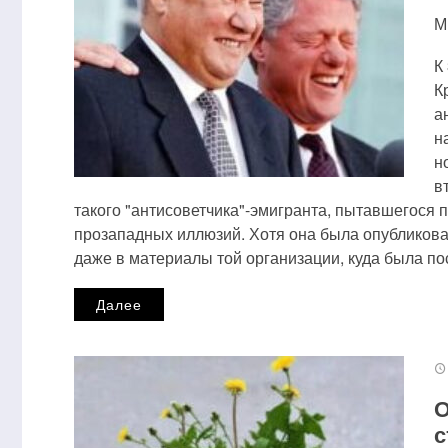
М
К
К
а
н
н
в
такого "антисоветчика"-эмигранта, пытавшегося 
прозападных иллюзий. Хотя она была опубликов
даже в материалы той организации, куда была по
Далее
О
с