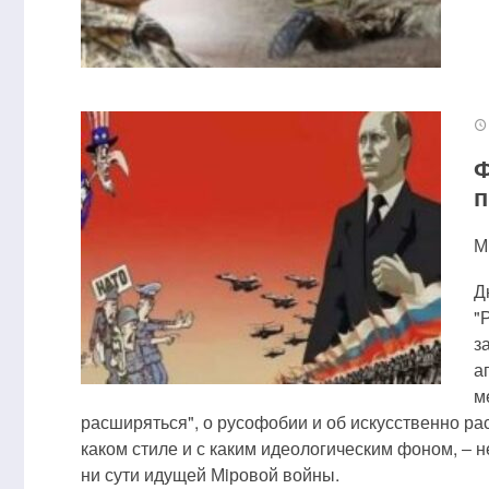
Ф
п
М
Д
"
з
а
м
расширяться", о русофобии и об искусственно рас
каком стиле и с каким идеологическим фоном, ‒ не
ни сути идущей Мiровой войны.