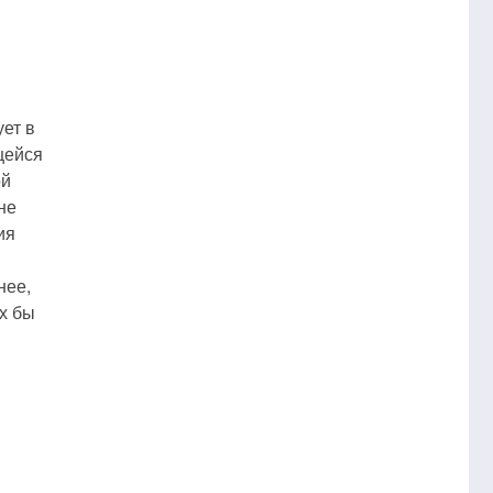
ет в
щейся
ой
не
ия
нее,
их бы