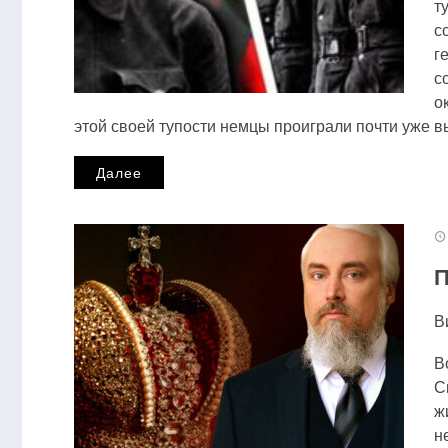
т
с
г
с
о
этой своей тупости немцы проиграли почти уже 
Далее
П
В
В
С
ж
н