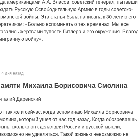
уда американцами А.А. Власов, советский генерал, пытавш
оздать Русскую Освободительную Армию в годы советско-
ерманской войны. Эта статья была написана к 30-летию его
оратником: «Больно вспоминать о тех временах. Мы все
казались жертвами тупости Гитлера и его окружения. Благо
выигранную войну».
4 дня назад
амяти Михаила Борисовича Смолина
италий Даренский
от так же и сейчас, когда вспоминаю Михаила Борисовича
молина, который ушел от нас год назад. Когда обозреваешь
изнь, сколько он сделал для России и русской мысли,
евозможно не удивляться. Такой жизнью невозможно не