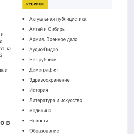
РУБРИКИ
Актуальная публицистика
Алтай и Сибирь
 и
Армия. Военное дело
ю
ют на
Аудио/Видео
й
Без рубрики
Демография
а и
Здравоохранение
История
Литература и искусство
медицина
Новости
о в
Образование