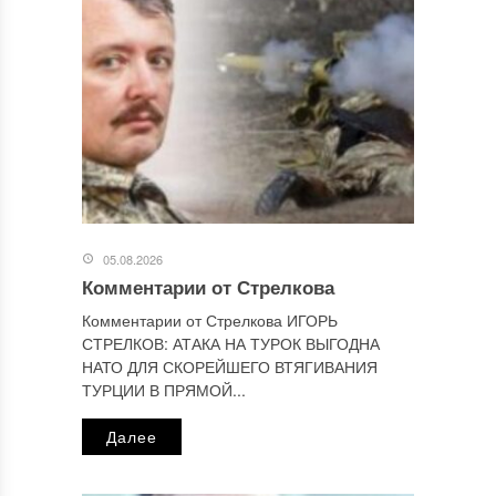
Этот сайт использует Akismet для борьбы со спамом.
Узнайте, как обрабатываются ваши данные комментариев
.
Отправляя сообщение, Вы разрешаете сбор и обработку
персональных данных.
Политика конфиденциальности
.
05.08.2026
Комментарии от Стрелкова
Комментарии от Стрелкова ИГОРЬ
СТРЕЛКОВ: АТАКА НА ТУРОК ВЫГОДНА
НАТО ДЛЯ СКОРЕЙШЕГО ВТЯГИВАНИЯ
ТУРЦИИ В ПРЯМОЙ...
Далее