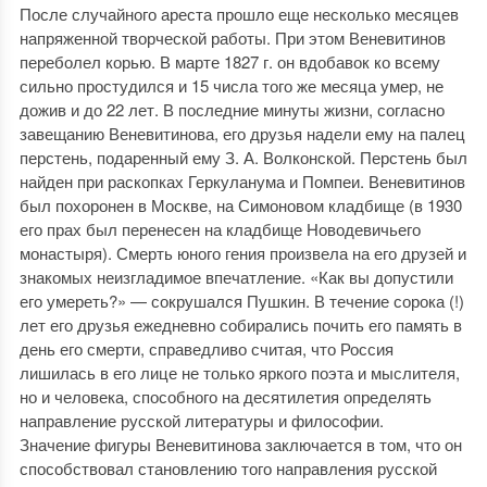
После случайного ареста прошло еще несколько месяцев
напряженной творческой работы. При этом Веневитинов
переболел корью. В марте 1827 г. он вдобавок ко всему
сильно простудился и 15 числа того же месяца умер, не
дожив и до 22 лет. В последние минуты жизни, согласно
завещанию Веневитинова, его друзья надели ему на палец
перстень, подаренный ему З. А. Волконской. Перстень был
найден при раскопках Геркуланума и Помпеи. Веневитинов
был похоронен в Москве, на Симоновом кладбище (в 1930
его прах был перенесен на кладбище Новодевичьего
монастыря). Смерть юного гения произвела на его друзей и
знакомых неизгладимое впечатление. «Как вы допустили
его умереть?» — сокрушался Пушкин. В течение сорока (!)
лет его друзья ежедневно собирались почить его память в
день его смерти, справедливо считая, что Россия
лишилась в его лице не только яркого поэта и мыслителя,
но и человека, способного на десятилетия определять
направление русской литературы и философии.
Значение фигуры Веневитинова заключается в том, что он
способствовал становлению того направления русской