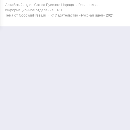
Алтайский отдел Союза Русского Народа
·
Региональное
информационное отделение СРН
Тема от GoodwinPress.ru
· ©
Издательство «Русская идея»
2021