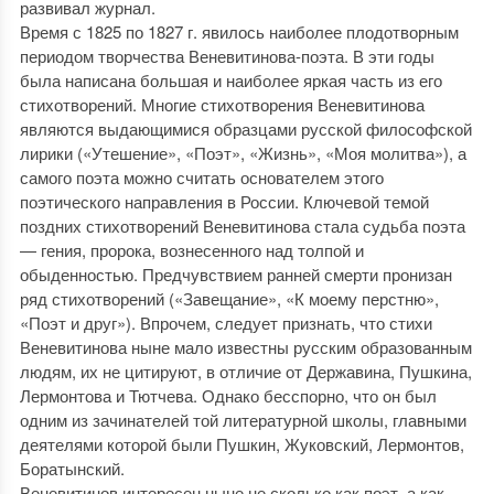
развивал журнал.
Время с 1825 по 1827 г. явилось наиболее плодотворным
периодом творчества Веневитинова-поэта. В эти годы
была написана большая и наиболее яркая часть из его
стихотворений. Многие стихотворения Веневитинова
являются выдающимися образцами русской философской
лирики («Утешение», «Поэт», «Жизнь», «Моя молитва»), а
самого поэта можно считать основателем этого
поэтического направления в России. Ключевой темой
поздних стихотворений Веневитинова стала судьба поэта
— гения, пророка, вознесенного над толпой и
обыденностью. Предчувствием ранней смерти пронизан
ряд стихотворений («Завещание», «К моему перстню»,
«Поэт и друг»). Впрочем, следует признать, что стихи
Веневитинова ныне мало известны русским образованным
людям, их не цитируют, в отличие от Державина, Пушкина,
Лермонтова и Тютчева. Однако бесспорно, что он был
одним из зачинателей той литературной школы, главными
деятелями которой были Пушкин, Жуковский, Лермонтов,
Боратынский.
Веневитинов интересен ныне не сколько как поэт, а как