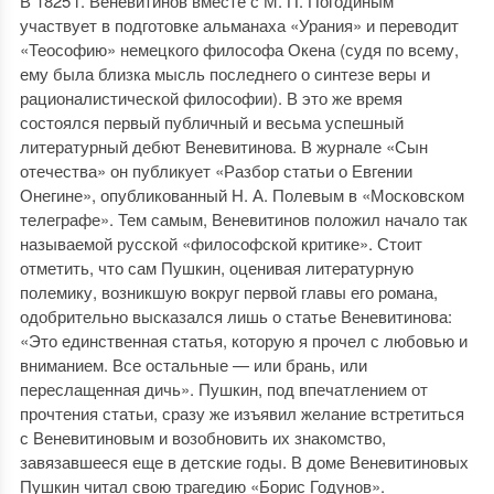
В 1825 г. Веневитинов вместе с М. П. Погодиным
участвует в подготовке альманаха «Урания» и переводит
«Теософию» немецкого философа Окена (судя по всему,
ему была близка мысль последнего о синтезе веры и
рационалистической философии). В это же время
состоялся первый публичный и весьма успешный
литературный дебют Веневитинова. В журнале «Сын
отечества» он публикует «Разбор статьи о Евгении
Онегине», опубликованный Н. А. Полевым в «Московском
телеграфе». Тем самым, Веневитинов положил начало так
называемой русской «философской критике». Стоит
отметить, что сам Пушкин, оценивая литературную
полемику, возникшую вокруг первой главы его романа,
одобрительно высказался лишь о статье Веневитинова:
«Это единственная статья, которую я прочел с любовью и
вниманием. Все остальные — или брань, или
переслащенная дичь». Пушкин, под впечатлением от
прочтения статьи, сразу же изъявил желание встретиться
с Веневитиновым и возобновить их знакомство,
завязавшееся еще в детские годы. В доме Веневитиновых
Пушкин читал свою трагедию «Борис Годунов».