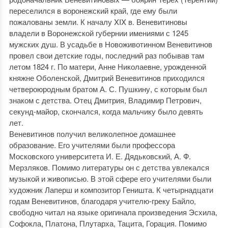
переселился в воронежский край, где ему были
пожалованы земли. К началу XIX в. Веневитиновы
владели в Воронежской губернии имениями с 1245
мужских душ. В усадьбе в Новоживотинном Веневитинов
провел свои детские годы, последний раз побывав там
летом 1824 г. По матери, Анне Николаевне, урожденной
княжне Оболенской, Дмитрий Веневитинов приходился
четвероюродным братом А. С. Пушкину, с которым был
знаком с детства. Отец Дмитрия, Владимир Петрович,
секунд-майор, скончался, когда мальчику было девять
лет.
Веневитинов получил великолепное домашнее
образование. Его учителями были профессора
Московского университета И. Е. Дядьковский, А. Ф.
Мерзляков. Помимо литературы он с детства увлекался
музыкой и живописью. В этой сфере его учителями были
художник Лаперш и композитор Геништа. К четырнадцати
годам Веневитинов, благодаря учителю-греку Байло,
свободно читал на языке оригинала произведения Эсхила,
Софокла, Платона, Плутарха, Тацита, Горация. Помимо