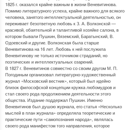
1825 г. оказался крайне важным в жизни Веневитинова.
Помимо литературного успеха, крайне важного для всякого
человека, занятого интеллектуальной деятельностью, он
переживает безответную любовь к З. А. Волконской —
красивой, обаятельной и талантливой хозяйке салона, в
котором бывали Пушкин, Вяземский, Баратынский, В.
Одоевский и другие. Волконская была старше
Веневитинова на 16 лет. Любовь к ней послужила
Веневитинову не только источником страданий, но
поэтических и интеллектуальных озарений.
В 1827 г. Веневитинов совместно со своим другом М. П.
Погодиным организовал литературно-художественный
журнал «Московский вестник», который был идейно
близок философской концепции кружка любомудров и
стал своего рода продолжением деятельности этого
общества. Издание поддержал Пушкин. Именно
Веневитинов был душою журнала, его статья «Несколько
мыслей в план журнала» определяла теоретические и
практические пути «самопознания народа», являлась
своего рода манифестом того направления, которое