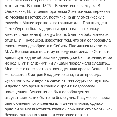
мыслитель. В конце 1826 г. Веневитинов, вслед за В.
Одоевским, В. Титовым, братьями Хомяковыми, переехал
из Москвы в Петербург, поступив на дипломатическую
службу в Министерство иностранных дел. При въезде в
Петербург он был задержан и арестован, поскольку
вместе с ним ехал француз Воше, бывший библиотекарь
отца Е. И. Трубецкой, известной тем, что она сопроводила
своего мужа-декабриста в Сибирь. Племянник мыслителя
М. А. Веневитинов по этому поводу вспоминал: «Хотя в то
время суд над декабристами давно уже был окончен, но за
их родными и близкими им лицами продолжали следить...
Мне ничего не известно о последствиях ареста Воше... Что
же касается Дмитрия Владимировича, то он просидел
сутки или около двух на одной из петербургских гауптвахт
и провел это время в крайне сыром и нездоровом
помещении». Веневитинов был освобожден за
отсутствием каких бы то ни было улик. Разумеется, арест
был сильным потрясением для Веневитинова, однако,
вряд ли он мог выступить главной причиной его смерти, как
безапелляционно заявляли советские авторы.