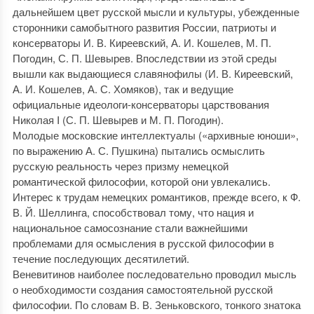
дальнейшем цвет русской мысли и культуры, убежденные
сторонники самобытного развития России, патриоты и
консерваторы И. В. Киреевский, А. И. Кошелев, М. П.
Погодин, С. П. Шевырев. Впоследствии из этой среды
вышли как выдающиеся славянофилы (И. В. Киреевский,
А. И. Кошелев, А. С. Хомяков), так и ведущие
официальные идеологи-консерваторы царствования
Николая I (С. П. Шевырев и М. П. Погодин).
Молодые московские интеллектуалы («архивные юноши»,
по выражению А. С. Пушкина) пытались осмыслить
русскую реальность через призму немецкой
романтической философии, которой они увлекались.
Интерес к трудам немецких романтиков, прежде всего, к Ф.
В. Й. Шеллинга, способствовал тому, что нация и
национальное самосознание стали важнейшими
проблемами для осмысления в русской философии в
течение последующих десятилетий.
Веневитинов наиболее последовательно проводил мысль
о необходимости создания самостоятельной русской
философии. По словам В. В. Зеньковского, тонкого знатока