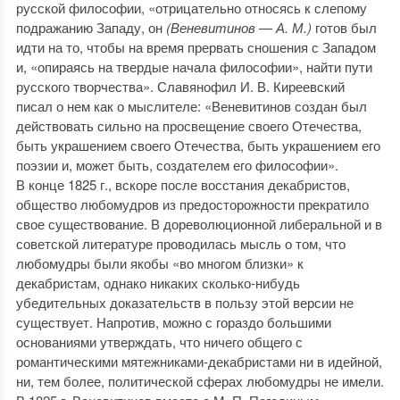
русской философии, «отрицательно относясь к слепому
подражанию Западу, он
(Веневитинов — А. М.)
готов был
идти на то, чтобы на время прервать сношения с Западом
и, «опираясь на твердые начала философии», найти пути
русского творчества». Славянофил И. В. Киреевский
писал о нем как о мыслителе: «Веневитинов создан был
действовать сильно на просвещение своего Отечества,
быть украшением своего Отечества, быть украшением его
поэзии и, может быть, создателем его философии».
В конце 1825 г., вскоре после восстания декабристов,
общество любомудров из предосторожности прекратило
свое существование. В дореволюционной либеральной и в
советской литературе проводилась мысль о том, что
любомудры были якобы «во многом близки» к
декабристам, однако никаких сколько-нибудь
убедительных доказательств в пользу этой версии не
существует. Напротив, можно с гораздо большими
основаниями утверждать, что ничего общего с
романтическими мятежниками-декабристами ни в идейной,
ни, тем более, политической сферах любомудры не имели.