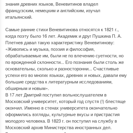
знания древних языков, Веневитинов владел
французским, немецким и английским, изучал
итальянский.
Самые ранние стихи Веневитинова относятся к 1821 г.,
когда поэту было 16 лет. Академик и друг Пушкина П. А.
Плетнев давал такую характеристику Веневитинову:
«Живопись и музыка, поэзия и философия,
обрабатываемые им, были не по влечению суетности, но
по врожденной склонности... Его познания были столь же
основательны, сколько и разносторонни... Счастливые
успехи его во многих языках, древних и новых, давали ему
большие средства к литературным исследованиям,
обширным и новым».
В 17 лет Дмитрий поступил вольнослушателем в
Московский университет, который год спустя (!) блестяще
окончил. Именно в стенах университета окончательно
оформились взгляды, культурные вкусы и пристрастия
молодого человека. В 1823 г. он поступил на службу в
Московский архив Министерства иностранных дел.