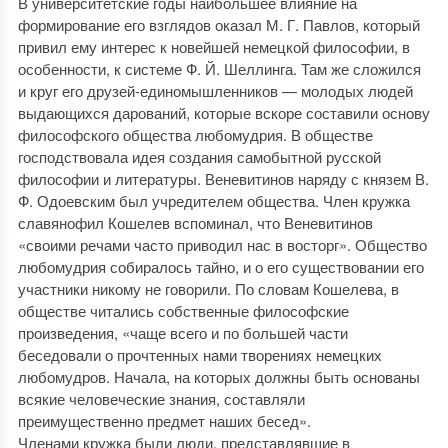
В университетские годы наибольшее влияние на
формирование его взглядов оказал М. Г. Павлов, который
привил ему интерес к новейшей немецкой философии, в
особенности, к системе Ф. Й. Шеллинга. Там же сложился
и круг его друзей-единомышленников — молодых людей
выдающихся дарований, которые вскоре составили основу
философского общества любомудрия. В обществе
господствовала идея создания самобытной русской
философии и литературы. Веневитинов наряду с князем В.
Ф. Одоевским был учредителем общества. Член кружка
славянофил Кошелев вспоминал, что Веневитинов
«своими речами часто приводил нас в восторг». Общество
любомудрия собиралось тайно, и о его существовании его
участники никому не говорили. По словам Кошелева, в
обществе читались собственные философские
произведения, «чаще всего и по большей части
беседовали о прочтенных нами творениях немецких
любомудров. Начала, на которых должны быть основаны
всякие человеческие знания, составляли
преимущественно предмет наших бесед».
Членами кружка были люди, представлявшие в