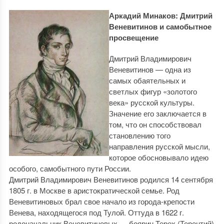
Аркадий Минаков: Дмитрий
Веневитинов и самобытное
просвещение
Дмитрий Владимирович
Веневитинов — одна из
самых обаятельных и
светлых фигур «золотого
века» русской культуры.
Значение его заключается в
том, что он способствовал
становлению того
направления русской мысли,
которое обосновывало идею
особого, самобытного пути России.
Дмитрий Владимирович Веневитинов родился 14 сентября
1805 г. в Москве в аристократической семье. Род
Веневитиновых брал свое начало из города-крепости
Венева, находящегося под Тулой. Оттуда в 1622 г.
родоначальник Веневитиновых — боярин Терех (Терентий)