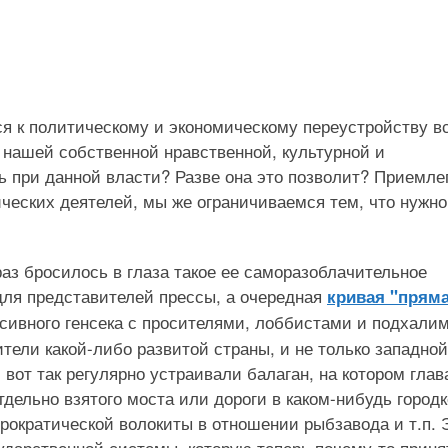
ся к политическому и экономическому переустройству в
 нашей собственной нравственной, культурной и
ть при данной власти? Разве она это позволит? Приемле
тических деятелей, мы же ограничиваемся тем, что нужно
раз бросилось в глаза такое ее саморазоблачительное
для представителей прессы, а очередная
кривая "прям
сивного генсека с просителями, лоббистами и подхали
ели какой-либо развитой страны, и не только западной
 вот так регулярно устраивали балаган, на котором глав
дельно взятого моста или дороги в каком-нибудь городк
рократической волокиты в отношении рыбзавода и т.п. 
дарственной системы, которую теперь почему-то приня