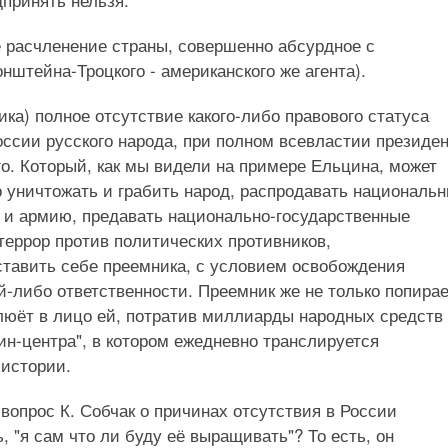
е расчленение страны, совершенно абсурдное с
нштейна-Троцкого - американского же агента).
ика) полное отсутствие какого-либо правового статуса
оссии русского народа, при полном всевластии президен
о. Который, как мы видели на примере Ельцина, может
о уничтожать и грабить народ, распродавать националь
у и армию, предавать национально-государственные
террор против политических противников,
тавить себе преемника, с условием освобождения
ой-либо ответственности. Преемник же не только попирае
люёт в лицо ей, потратив миллиарды народных средств
ин-центра", в котором ежедневно транслируется
 истории.
вопрос К. Собчак о причинах отсутствия в России
 "я сам что ли буду её выращивать"? То есть, он