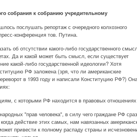
ого собрания к собранию учредительному
ишлось послушать репортаж с очередного колхозного
пресс-конференция тов. Путина.
азать об отсутствии какого-либо государственного смыс
етах. Да и какой может быть смысл, если существует
ние какой-либо государственной идеологии? Хотя
нституцию РФ заложена (зря, что ли американские
ереворот в 1993 году и написали Конституцию РФ?) Он
иях:
циям, с которыми РФ находится в правовых отношениях
ародных "прав человека", в силу чего граждане РФ сра
е когда действие этих самых, нам навязанных американс
 может привести к полному распаду страны и исчезнове
дпринять нельзя.