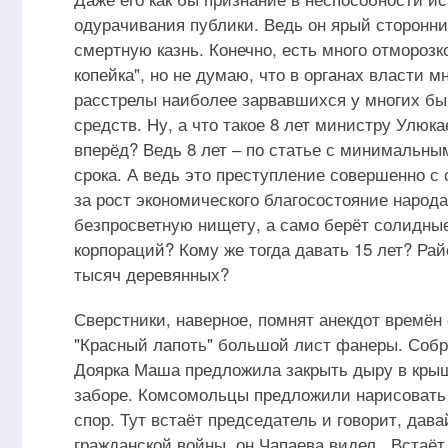
одурачивания публики. Ведь он ярый сторонни
смертную казнь. Конечно, есть много отморозк
копейка", но не думаю, что в органах власти м
расстрелы наиболее зарвавшихся у многих бы 
средств. Ну, а что такое 8 лет министру Улюк
вперёд? Ведь 8 лет ‒ по статье с минимальным
срока. А ведь это преступление совершенно с
за рост экономического благосостояние народ
безпросветную нищету, а само берёт солидные
корпораций? Кому же тогда давать 15 лет? Ра
тысяч деревянных?
Сверстники, наверное, помнят анекдот времён 
"Красный лапоть" большой лист фанеры. Собра
Доярка Маша предложила закрыть дыру в крыш
заборе. Комсомольцы предложили нарисовать н
спор. Тут встаёт председатель и говорит, дав
гражданской войны, он Чапаева видел. Встаёт