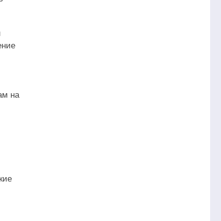
й
ение
ам на
кие