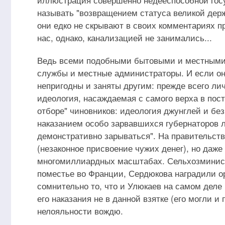
называть "возвращением статуса великой держа
они едко не скрывают в своих комментариях пр
нас, однако, канализацией не занимались...
Ведь всеми подобными бытовыми и местными
службы и местные администраторы. И если он
непригодны и заняты другим: прежде всего ли
идеология, насаждаемая с самого верха в по
отборе" чиновников: идеология джунглей и бе
наказанием особо зарвавшихся губернаторов 
демонстративно зарываться". На правительстве
(незаконное присвоение чужих денег), но даже
многомиллиардных масштабах. Сельхозминист
поместье во Франции, Сердюкова наградили о
сомнительно то, что и Улюкаев на самом деле 
его наказания не в данной взятке (его могли и 
нелояльности вождю.