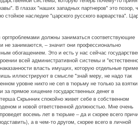
вы". В глазах "наших западных партнеров" это позор, ч
о стойкое наследие "царского русского варварства". Ца
 оргпроблемами должны заниматься соответствующие
и не занимаются, ‒ значит они профессионально
чным обогащением. Это и есть у нас сейчас государстве
строении всей административной системы и "естественн
знаказанности власть имущих, которую отдельные прим
лишь иллюстрируют в смысле "знай меру, не надо так
нном уровне никто не сел в тюрьму не только за взятки
 и за прямое хищение государственных денег в
ерша Скрынник спокойно живет себе в собственном
рденом и новой ответственной должностью. Мне очень
проведет восемь лет в тюрьме ‒ да и скорее всего прич
подставить), а в чем-то другом, скорее всего в личной