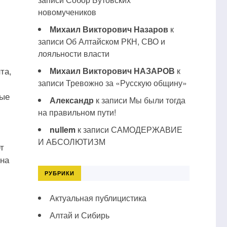
новомучеников
Михаил Викторович Назаров
к
записи
Об Алтайском РКН, СВО и
лояльности власти
та,
Михаил Викторович НАЗАРОВ
к
записи
Тревожно за «Русскую общину»
ные
Александр
к записи
Мы были тогда
на правильном пути!
nullem
к записи
САМОДЕРЖАВИЕ
И АБСОЛЮТИЗМ
т
 на
РУБРИКИ
Актуальная публицистика
Алтай и Сибирь