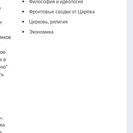
Философия и идеология
а
Фронтовые сводки от Царёва
и
Церковь, религия
Экономика
омков
у
ное
в в
тию"
ть
ь,
ка
з