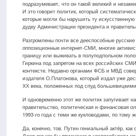
подразумевает, что он такой великий и незаме
И это говорит политик, который систематичес
которые могли бы нарушить ту искусственну
дудку Администрации президента и правитель
Разгромлены почти все дееспособные русские
оппозиционные интернет-СМИ, многие активис
границу или выживать в полуподпольном полож
Гиркина под запретом на всех российских СМИ,
контексте. Недавно органами ФСБ и МВД сове
издателя О.Платонова, который издал уже дес
ХХ века, положенных под спуд большевицким
И одновременно этот же политик запугивает на
правительство, политическая и финансовая ол
1993-го года с теми же кукловодами, по тому 
Да, конечно, тов. Путин гениальный актёр, ка
Даже его как бы признание в неспособности и