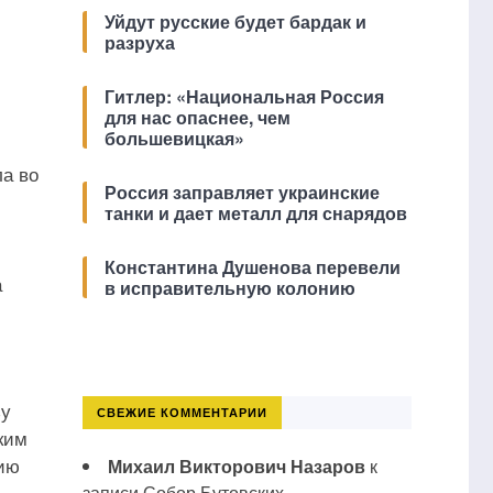
Уйдут русские будет бардак и
разруха
Гитлер: «Национальная Россия
для нас опаснее, чем
большевицкая»
ла во
Россия заправляет украинские
танки и дает металл для снарядов
Константина Душенова перевели
а
в исправительную колонию
зу
СВЕЖИЕ КОММЕНТАРИИ
ким
нию
Михаил Викторович Назаров
к
записи
Собор Бутовских