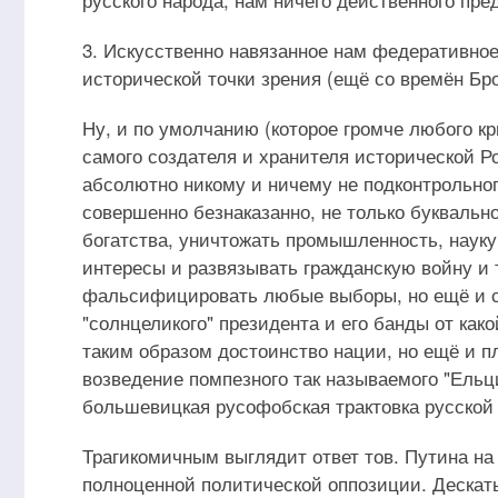
3. Искусственно навязанное нам федеративно
исторической точки зрения (ещё со времён Бро
Ну, и по умолчанию (которое громче любого кр
самого создателя и хранителя исторической Р
абсолютно никому и ничему не подконтрольног
совершенно безнаказанно, не только буквальн
богатства, уничтожать промышленность, наук
интересы и развязывать гражданскую войну и 
фальсифицировать любые выборы, но ещё и с
"солнцеликого" президента и его банды от как
таким образом достоинство нации, но ещё и п
возведение помпезного так называемого "Ельц
большевицкая русофобская трактовка русской
Трагикомичным выглядит ответ тов. Путина на 
полноценной политической оппозиции. Дескать,