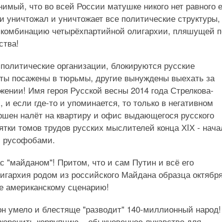
нимый, что во всей России матушке никого нет равного 
ки уничтожал и уничтожает все политические структуры,
ю комбинацию четырёхпартийной олигархии, пляшущей 
ства!
 политические организации, блокируются русские
ты посажены в тюрьмы, другие вынуждены выехать за
ении! Имя героя Русской весны 2014 года Стрелкова-
 и если где-то и упоминается, то только в негативном
ршен налёт на квартиру и офис выдающегося русского
ятки томов трудов русских мыслителей конца ХIХ - нача
и русофобами.
с "майданом"! Притом, что и сам Путин и всё его
игархия родом из российского Майдана образца октябр
же американскому сценарию!
к он умело и блестяще "разводит" 140-миллионный народ!
скоренить коррупцию ‒ обыкновенное лукавство для