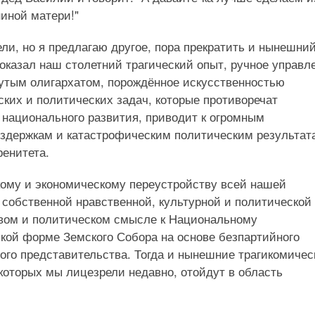
ниной матери!"
и, но я предлагаю другое, пора прекратить и нынешни
 показал наш столетний трагический опыт, ручное управл
утым олигархатом, порождённое искусственностью
ких и политических задач, которые противоречат
 национального развития, приводит к огромным
здержкам и катастрофическим политическим результат
ренитета.
кому и экономическому переустройству всей нашей
собственной нравственной, культурной и политической
вовом и политическом смысле к Национальному
ой форме Земского Собора на основе безпартийного
ного представительства. Тогда и нынешние трагикомичес
 которых мы лицезрели недавно, отойдут в область