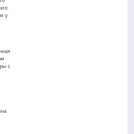
его
ри у
нная
ом
еры с
ина