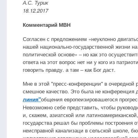
А.С. Турик
18.12.2017
Комментарий МВН
Согласен с предложением «неуклонно двигать
нашей национально-государственной жизни на
политической основе» ‒ но как это осуществи
ответа на этот вопрос нет ни у кого из патрио
говорить правду. а там ‒ как Бог даст.
Мне в этой "пресс-конференции" в очередной 
смешное качество. Это была не конференция 
общения европеизировашегося прогрес
линия"
Невозможно себе представить, чтобы руководит
и, скажем, азиатской или латиноамериканской,
государства решал бы проблемы построения от
неисправной канализаци в сельской школе, бю
иллюстрация совершенно недееспособной госу