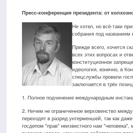
Пресс-конференция президента: от колхозн
Не хотел, но всё-таки пр
собрания под названием 
Прежде всего, хочется ск
всех этих вопросах и отв
конституционное запреще
идеология, конечно, в Ко
спецслужбы провели госп
заключается в трёх позиц
1. Полное подчинение международным инстан
2. Ничем не ограниченное верховенство междун
переходят в разряд унтерменшей, так как даж
госдепом "прав" неизвестного нам "человека",
русского народа, нам ничего действенного пре