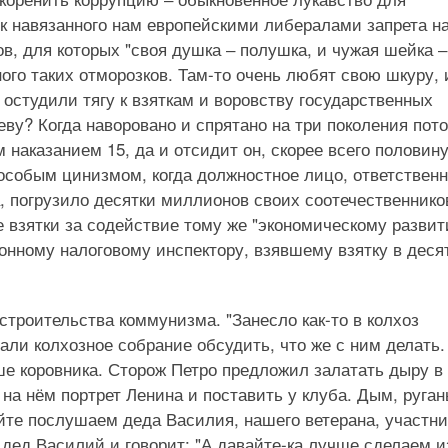
к навязанного нам европейскими либералами запрета н
ов, для которых "своя душка ‒ полушка, и чужая шейка ‒
ного таких отморозков. Там-то очень любят свою шкуру, 
остудили тягу к взяткам и воровству государственных
аеву? Когда наворовано и спрятано на три поколения пот
 наказанием 15, да и отсидит он, скорее всего половин
 особым цинизмом, когда должностное лицо, ответствен
а, погрузило десятки миллионов своих соотечественнико
 взятки за содействие тому же "экономическому разви
йонному налоговому инспектору, взявшему взятку в деся
строительства коммунизма. "Занесло как-то в колхоз
ли колхозное собрание обсудить, что же с ним делать.
е коровника. Сторож Петро предложил залатать дыру в
а нём портрет Ленина и поставить у клуба. Дым, руган
айте послушаем деда Василия, нашего ветерана, участни
 дед Василий и говорит: "А давайте-ка лучше сделаем и