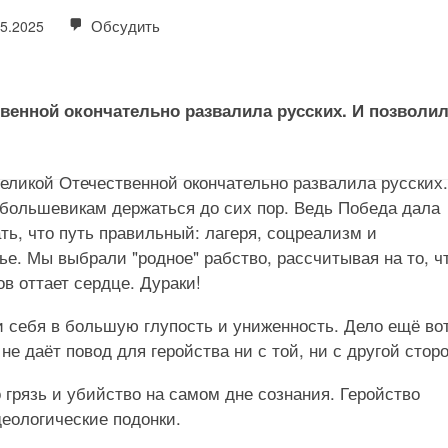
Обсудить
05.2025
твенной окончательно развалила русских. И позволи
еликой Отечественной окончательно развалила русских.
большевикам держаться до сих пор. Ведь Победа дала
ть, что путь правильный: лагеря, соцреализм и
ье. Мы выбрали "родное" рабство, рассчитывая на то, ч
в оттает сердце. Дураки!
 себя в большую глупость и униженность. Дело ещё вот
 не даёт повод для геройства ни с той, ни с другой стор
о грязь и убийство на самом дне сознания. Геройство
еологические подонки.