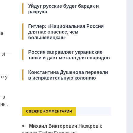
Уйдут русские будет бардак и
разруха
Гитлер: «Национальная Россия
для нас опаснее, чем
ла
большевицкая»
Россия заправляет украинские
 И
танки и дает металл для снарядов
Константина Душенова перевели
то у
в исправительную колонию
 в
оны.
СВЕЖИЕ КОММЕНТАРИИ
Михаил Викторович Назаров
к
записи
Собор Бутовских