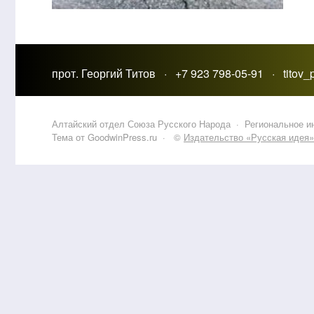
прот. Георгий Титов · +7 923 798-05-91 · titov
Алтайский отдел Союза Русского Народа
·
Региональное 
Тема от GoodwinPress.ru
· ©
Издательство «Русская идея»