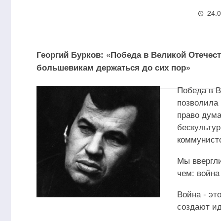
24.
Георгий Бурков: «Победа в Великой Отечес
большевикам держаться до сих пор»
Победа в В
позволила 
право дума
бескультур
коммунисто
Мы ввергли
чем: война
Война - эт
создают ид