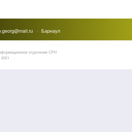
_p.georg@mail.ru · Барнаул
информационное отделение СРН
2021