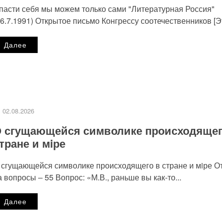
пасти себя мы можем только сами "Литературная Россия"
26.7.1991) Открытое письмо Конгрессу соотечественников [Эт
Далее
02.08.2026
 сгущающейся символике происходящег
тране и мiре
 сгущающейся символике происходящего в стране и мiре О
а вопросы ‒ 55 Вопрос: «М.В., раньше вы как-то...
Далее