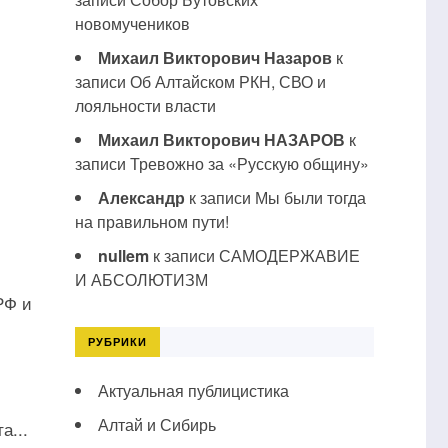
новомучеников
Михаил Викторович Назаров
к
записи
Об Алтайском РКН, СВО и
лояльности власти
Михаил Викторович НАЗАРОВ
к
записи
Тревожно за «Русскую общину»
Александр
к записи
Мы были тогда
на правильном пути!
nullem
к записи
САМОДЕРЖАВИЕ
И АБСОЛЮТИЗМ
РФ и
РУБРИКИ
Актуальная публицистика
Алтай и Сибирь
а...