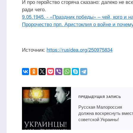
И про геройство сгоряча сказано: далеко не вс
ради чего.
9.05.1945. - «Праздник победы» – чей, кого и на
Пророчество прп. Аристоклия о войне и почем
Источник:
https://rusidea.org/250975834
ПРЕДЫДУЩАЯ ЗАПИСЬ
Русская Малороссия
должна воскреснуть вмес
советской Украины!