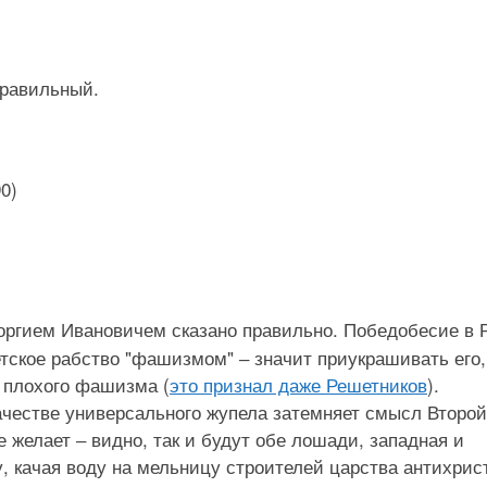
правильный.
0)
еоргием Ивановичем сказано правильно. Победобесие в 
етское рабство "фашизмом" ‒ значит приукрашивать его,
 плохого фашизма (
это признал даже Решетников
).
ачестве универсального жупела затемняет смысл Второй
е желает ‒ видно, так и будут обе лошади, западная и
у, качая воду на мельницу строителей царства антихрист