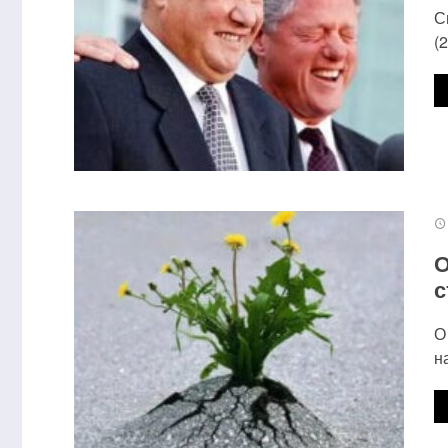
С
(
О
с
О
н