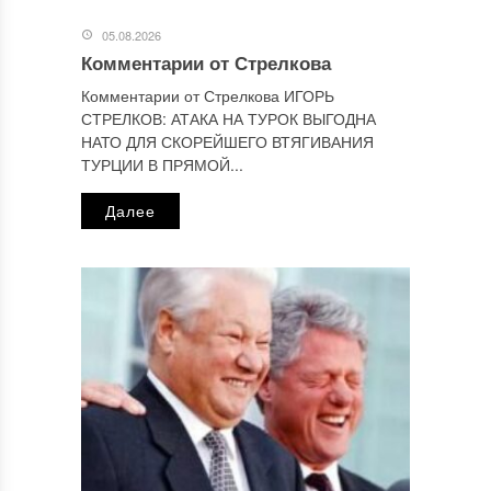
Отправляя сообщение, Вы разрешаете сбор и обработку
персональных данных.
Политика конфиденциальности
.
05.08.2026
Комментарии от Стрелкова
Комментарии от Стрелкова ИГОРЬ
СТРЕЛКОВ: АТАКА НА ТУРОК ВЫГОДНА
НАТО ДЛЯ СКОРЕЙШЕГО ВТЯГИВАНИЯ
ТУРЦИИ В ПРЯМОЙ...
Далее