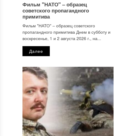
Фильм "НАТО" ‒ образец
Имя
*
советского пропагандного
примитива
Фильм "НАТО" ‒ образец советского
пропагандного примитива Днем в субботу и
Email
*
воскресенье, 1 и 2 августа 2026 г., на...
Далее
Сайт
Этот сайт использует Akismet для борьбы со спамом.
Узнайте, как обрабатываются ваши данные комментариев
.