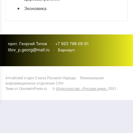
Экономика
прот. Георгий Титов · +7 923 798-05-91 ·
titov_p.georg@mail.ru · Барнаул
Алтайский отдел Союза Русского Народа
·
Региональное
информационное отделение СРН
Тема от GoodwinPress.ru
· ©
Издательство «Русская идея»
2021