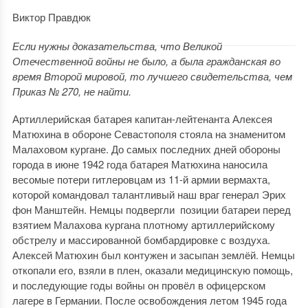
Виктор Правдюк
Если нужны доказательства, что Великой
Отечественной войны не было, а была гражданская во
время Второй мировой, то лучшего свидетельства, чем
Приказ № 270, не найти.
Артиллерийская батарея капитан-лейтенанта Алексея
Матюхина в обороне Севастополя стояла на знаменитом
Малаховом кургане. До самых последних дней обороны
города в июне 1942 года батарея Матюхина наносила
весомые потери гитлеровцам из 11-й армии вермахта,
которой командовал талантливый наш враг генерал Эрих
фон Манштейн. Немцы подвергли позиции батареи перед
взятием Малахова кургана плотному артиллерийскому
обстрелу и массированной бомбардировке с воздуха.
Алексей Матюхин был контужен и засыпан землёй. Немцы
откопали его, взяли в плен, оказали медицинскую помощь,
и последующие годы войны он провёл в офицерском
лагере в Германии. После освобождения летом 1945 года