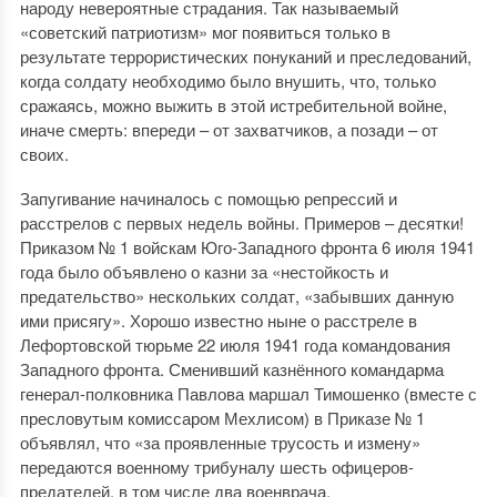
народу невероятные страдания. Так называемый
«советский патриотизм» мог появиться только в
результате террористических понуканий и преследований,
когда солдату необходимо было внушить, что, только
сражаясь, можно выжить в этой истребительной войне,
иначе смерть: впереди – от захватчиков, а позади – от
своих.
Запугивание начиналось с помощью репрессий и
расстрелов с первых недель войны. Примеров – десятки!
Приказом № 1 войскам Юго-Западного фронта 6 июля 1941
года было объявлено о казни за «нестойкость и
предательство» нескольких солдат, «забывших данную
ими присягу». Хорошо известно ныне о расстреле в
Лефортовской тюрьме 22 июля 1941 года командования
Западного фронта. Сменивший казнённого командарма
генерал-полковника Павлова маршал Тимошенко (вместе с
пресловутым комиссаром Мехлисом) в Приказе № 1
объявлял, что «за проявленные трусость и измену»
передаются военному трибуналу шесть офицеров-
предателей, в том числе два военврача.