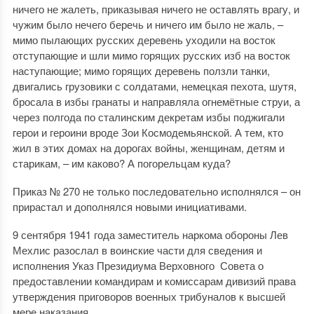
ничего не жалеть, приказывая ничего не оставлять врагу, и
чужим было нечего беречь и ничего им было не жаль, –
мимо пылающих русских деревень уходили на восток
отступающие и шли мимо горящих русских изб на восток
наступающие; мимо горящих деревень ползли танки,
двигались грузовики с солдатами, немецкая пехота, шутя,
бросала в избы гранаты и направляла огнемётные струи, а
через полгода по сталинским декретам избы поджигали
герои и героини вроде Зои Космодемьянской. А тем, кто
жил в этих домах на дорогах войны, женщинам, детям и
старикам, – им каково? А погорельцам куда?
Приказ № 270 не только последовательно исполнялся – он
прирастал и дополнялся новыми инициативами.
9 сентября 1941 года заместитель наркома обороны Лев
Мехлис разослал в воинские части для сведения и
исполнения Указ Президиума Верховного Совета о
предоставлении командирам и комиссарам дивизий права
утверждения приговоров военных трибуналов к высшей
мере наказания.