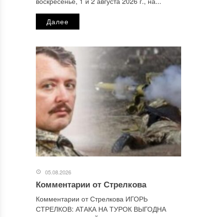
воскресенье, 1 и 2 августа 2026 г., на...
Далее
Сайт
Этот сайт использует Akismet для борьбы со спамом.
Узнайте, как обрабатываются ваши данные комментариев
.
Отправляя сообщение, Вы разрешаете сбор и обработку
персональных данных.
Политика конфиденциальности
.
05.08.2026
Комментарии от Стрелкова
Комментарии от Стрелкова ИГОРЬ
СТРЕЛКОВ: АТАКА НА ТУРОК ВЫГОДНА