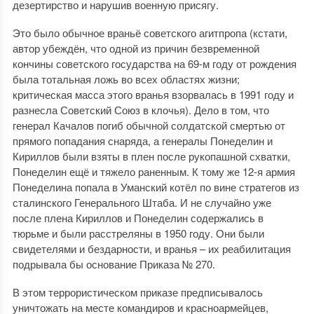
дезертирство и нарушив военную присягу.
Это было обычное враньё советского агитпропа (кстати,
автор убеждён, что одной из причин безвременной
кончины советского государства на 69-м году от рождения
была тотальная ложь во всех областях жизни;
критическая масса этого вранья взорвалась в 1991 году и
разнесла Советский Союз в клочья). Дело в том, что
генерал Качалов погиб обычной солдатской смертью от
прямого попадания снаряда, а генералы Понеделин и
Кириллов были взяты в плен после рукопашной схватки,
Понеделин ещё и тяжело раненным. К тому же 12-я армия
Понеделина попала в Уманский котёл по вине стратегов из
сталинского Генерального Штаба. И не случайно уже
после плена Кириллов и Понеделин содержались в
тюрьме и были расстреляны в 1950 году. Они были
свидетелями и бездарности, и вранья – их реабилитация
подрывала бы основание Приказа № 270.
В этом террористическом приказе предписывалось
уничтожать на месте командиров и красноармейцев,