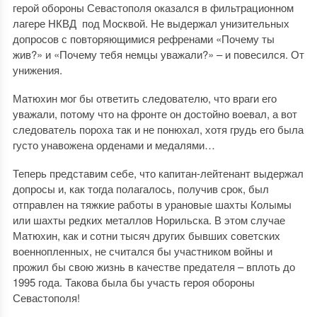
герой обороны Севастополя оказался в фильтрационном
лагере НКВД под Москвой. Не выдержал унизительных
допросов с повторяющимися рефренами «Почему ты
жив?» и «Почему тебя немцы уважали?» – и повесился. От
унижения.
Матюхин мог бы ответить следователю, что враги его
уважали, потому что на фронте он достойно воевал, а вот
следователь пороха так и не понюхал, хотя грудь его была
густо унавожена орденами и медалями…
Теперь представим себе, что капитан-лейтенант выдержал
допросы и, как тогда полагалось, получив срок, был
отправлен на тяжкие работы в урановые шахты Колымы
или шахты редких металлов Норильска. В этом случае
Матюхин, как и сотни тысяч других бывших советских
военнопленных, не считался бы участником войны и
прожил бы свою жизнь в качестве предателя – вплоть до
1995 года. Такова была бы участь героя обороны
Севастополя!