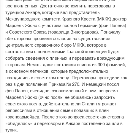
военнопленных. Достаточно вспомнить переговоры в
турецкой Анкаре, которые вёл представитель
Международного комитета Красного Креста (МККК) доктор
Марсель Жюно с участием послов Германии (фон Папена)
и Советского Союза (товарища Виноградова). Поначалу
обе стороны проявили согласие на существование
центрального справочного бюро МККК, которое в
соответствии с положениями Гаагской конвенции будет
собирать сведения о пленных и передавать враждующим
сторонам. Немцы даже составили список из 300 фамилий,
в основном лётчиков, которые предположительно
находились в советском плену. Переговоры проходили как
раз в дни появления Приказа № 270. И немецкий посол
фон Папен, очевидно, ознакомленный с ним, попросил
Марселя Жюно (очно послы не общались) запросить
советского посла, действительно ли Сталин угрожает
репрессиями в отношении семей попавших в плен
красноармейцев. После этого вопроса советская сторона
«обиделась» и переговоры в Анкаре постепенно зашли в
тупик.