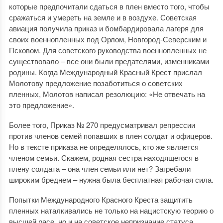
которые предпочитали сдаться в плен вместо того, чтобы
сражаться и умереть на земле и в воздухе. Советская
авиация получила приказ и бомбардировала лагеря для
своих военнопленных под Орлом, Новгород-Северским и
Псковом. Для советского руководства военнопленных не
существовало – все они были предателями, изменниками
родины. Когда Международный Красный Крест прислал
Молотову предложение позаботиться о советских
пленных, Молотов написал резолюцию: «Не отвечать на
это предложение».
Более того, Приказ № 270 предусматривал репрессии
против членов семей попавших в плен солдат и офицеров.
Но в тексте приказа не определялось, кто же является
членом семьи. Скажем, родная сестра находящегося в
плену солдата – она член семьи или нет? Загребали
широким бреднем – нужна была бесплатная рабочая сила.
Попытки Международного Красного Креста защитить
пленных наталкивались не только на нацистскую теорию о
высшей расе, но и на советское непризнание статуса