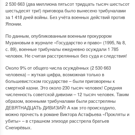
2 530 663 (два миллиона пятьсот тридцать тысяч шестьсот
шестьдесят три!) приговора было вынесено трибуналами
за 1 418 дней войны. Без учёта военных действий против
Японии.
По данным, опубликованным военным прокурором
Мурановым в журнале «Государство и право» (1995, № 8,
с. 89), военные трибуналы ежедневно осуждали 1 785
человек. Не считая расстрелянных без суда и следствия!
Около 9% от общего числа осуждённых (2 530 663
человека) – жуткая цифра, возможная только в
большевистском государстве – были приговорены к
смертной казни. Это около 230 тысяч человек! Средняя
численность советской дивизии – 12 тысяч человек. Таким
образом, военными трибуналами были расстреляны
ДЕВЯТНАДЦАТЬ ДИВИЗИЙ! А как это происходило,
можно прочесть в романе Виктора Астафьева «Прокляты и
убиты» – в страшном эпизоде расстрела братьев
Снегирёвых.