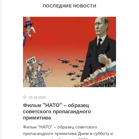
ОСТАВИТЬ КОММЕНТАРИЙ
ПОСЛЕДНИЕ НОВОСТИ
Ваш адрес email не будет опубликован.
Обязательные поля
помечены
*
Комментарий
*
05.08.2026
Фильм "НАТО" ‒ образец
Имя
*
советского пропагандного
примитива
Фильм "НАТО" ‒ образец советского
пропагандного примитива Днем в субботу и
Email
*