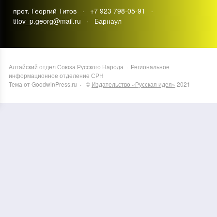
прот. Георгий Титов · +7 923 798-05-91 ·
titov_p.georg@mail.ru · Барнаул
Алтайский отдел Союза Русского Народа
·
Региональное
информационное отделение СРН
Тема от GoodwinPress.ru
· ©
Издательство «Русская идея»
2021