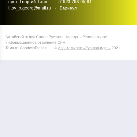
прот. Георгий Титов · +7 923 798-05-91 ·
titov_p.georg@mail.ru · Барнаул
Алтайский отдел Союза Русского Народа
·
Региональное
информационное отделение СРН
Тема от GoodwinPress.ru
· ©
Издательство «Русская идея»
2021