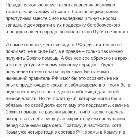
Правда, использование такого сравнения возможно
только, если самому объявить большевицкий режим
преступным вместе с его наследием и ткнуть носом
западные демократии в их поддержку богоборческого
геноцида нашего народа, но ничего этого Путин не желает.
И самое главное, чего президент РФ действительно не
понимает: не в силе Бог, а в правде ‒ только так можно
получить Божию помощь. А без нее всё обречено на крах,
и за все уступки Новому мiровому порядку ‒ будет
получение от него платы черепками. Быть может,
нынешний правитель РФ и мог бы это осознать не на
опыте предстоящего краха, а заблаговременно ‒ хотя бы в
виде пресловутого последнего прибежища для своей
личной власти. Но те "политруки", которые могли бы и
обязаны по своей должности ему это подсказать, сами на
Божию помощь не рассчитывают, точно так же надеясь
выторговать себе нишу у антихриста путем послушания
перед сильными мiра сего. Поэтому, в частности, хотя
Крым уже четыре года в составе РФ, храмы в Крыму и в