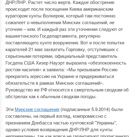
ДНР/ЛНР. Растет число жертв. Каждое обострение
происходит после посещения Киева американским
куратором хунты Волкером, который там постоянно
сожалеет о невыполнении Минских соглашений, не
уточняя ‒ кем. И каждый раз эти уточнения следуют от
вашингтонского Госдепартамента, регулярно
поставляющего хунте вооружения. Вот и после попытки
карателей 21 мая захватить Горловку, отступивших с
серьезными потерями, официальный представитель
Госдепа США Хизер Науэрт выразила «обезпокоенность
ростом насилия» и заявила: «Мы призываем Россию
прекратить агрессию на Украине и придерживаться
обязательств в рамках Минских соглашений».
Руководство же РФ относится к смертельным сводкам об
обстрелах как к обычным сводкам погоды.
Эти
Минские соглашения
(подписанные 5.9.2014) были
составлены, на первый взгляд, компромиссно с
признанием Донбасса частью хунтовской "Украины",
однако условия возвращения ДНР/ЛНР для хунты
неприемлемы, так как вовсе не гарантируют прописанного