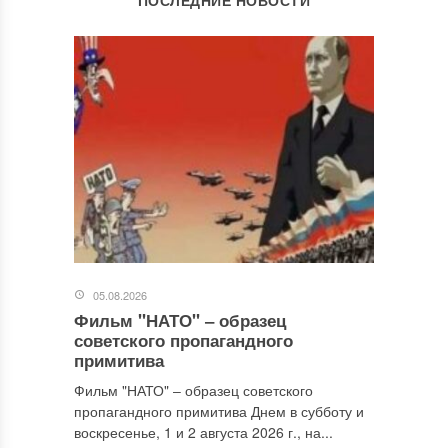
Ваш адрес email не будет опубликован.
Обязательные поля
помечены
*
Комментарий
*
05.08.2026
Фильм "НАТО" ‒ образец
Имя
*
советского пропагандного
примитива
Фильм "НАТО" ‒ образец советского
пропагандного примитива Днем в субботу и
Email
*
воскресенье, 1 и 2 августа 2026 г., на...