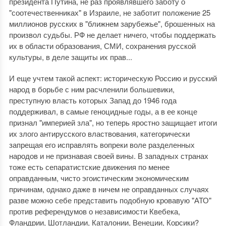
президента Путина, не раз проявлявшего заботу о
"соотечественниках" в Израиле, не заботит положение 25
миллионов русских в "ближнем зарубежье", брошенных на
произвол судьбы. РФ не делает ничего, чтобы поддержать
их в области образования, СМИ, сохранения русской
культуры, в деле защиты их прав...
И еще учтем такой аспект: историческую Россию и русский
народ в борьбе с ним расчленили большевики,
преступную власть которых Запад до 1946 года
поддерживал, в самые геноцидные годы, а в ее конце
признал "империей зла", но теперь яростно защищает итоги
их злого антирусского властвования, категорически
запрещая его исправлять вопреки воле разделенных
народов и не признавая своей вины. В западных странах
тоже есть сепаратистские движения по менее
оправданным, чисто эгоистическим экономическим
причинам, однако даже в ничем не оправданных случаях
разве можно себе представить подобную кровавую "АТО"
против референдумов о независимости Квебека,
Фландрии, Шотландии, Каталонии, Венеции, Корсики?