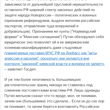
зависимости от дальнейшей трусливой нерешительности
оставляло РФ широкий спектр законных действий по
защите народа Новороссии ‒ политических и военных
(признания референдумов, выдачи жителям российских
паспортов, отправления туда вооружений и
добровольцев). Признанием же хунты ("Нормандский
формат" и "Минские соглашения") Путин обезоружил себя
юридически: оно позволяет ей и ее американским
хозяевам квалифицировать даже стыдливые
гуманитарные поставки МЧС РФ на Донбасс как "акты
агрессии и насилия", поскольку они делаются вне
контроля "законной" киевской власти и вопреки ее запрету
,
‒ заявляет Госдеп.
И уж тем более легитимность большевицких
расчленительских границ никогда не ставилась под
сомнение постсоветскими властями РФ. Лишь однажды
Путин мельком сказал что-то вроде, мол, не понимаю,
зачем они (большевики) это сделали... Если он до сих пор
не понимает, то зачем берется возглавлять Российское