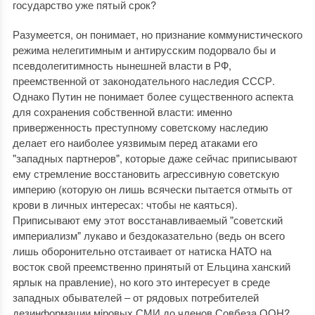
государство уже пятый срок?
Разумеется, он понимает, но признание коммунистического
режима нелегитимным и антирусским подорвало бы и
псевдолегитимность нынешней власти в РФ,
преемственной от законодательного наследия СССР.
Однако Путин не понимает более существенного аспекта
для сохранения собственной власти: именно
приверженность преступному советскому наследию
делает его наиболее уязвимым перед атаками его
"западных партнеров", которые даже сейчас приписывают
ему стремление восстановить агрессивную советскую
империю (которую он лишь всячески пытается отмыть от
крови в личных интересах: чтобы не каяться).
Приписывают ему этот восстанавливаемый "советский
империализм" лукаво и бездоказательно (ведь он всего
лишь оборонительно отстаивает от натиска НАТО на
восток свой преемственно принятый от Ельцина ханский
ярлык на правление), но кого это интересует в среде
западных обывателей ‒ от рядовых потребителей
дезинформации мiровых СМИ до членов Совбеза ООН?