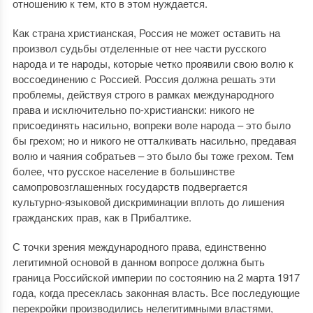
отношению к тем, кто в этом нуждается.
Как страна христианская, Россия не может оставить на
произвол судьбы отделенные от нее части русского
народа и те народы, которые четко проявили свою волю к
воссоединению с Россией. Россия должна решать эти
проблемы, действуя строго в рамках международного
права и исключительно по-христиански: никого не
присоединять насильно, вопреки воле народа – это было
бы грехом; но и никого не отталкивать насильно, предавая
волю и чаяния собратьев – это было бы тоже грехом. Тем
более, что русское население в большинстве
самопровозглашенных государств подвергается
культурно-языковой дискриминации вплоть до лишения
гражданских прав, как в Прибалтике.
С точки зрения международного права, единственно
легитимной основой в данном вопросе должна быть
граница Российской империи по состоянию на 2 марта 1917
года, когда пресеклась законная власть. Все последующие
перекройки производились нелегитимными властями,