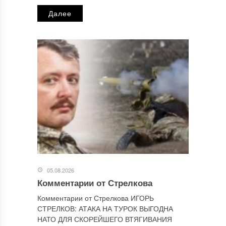
Далее
Сайт
Этот сайт использует Akismet для борьбы со спамом.
Узнайте, как обрабатываются ваши данные комментариев
.
Отправляя сообщение, Вы разрешаете сбор и обработку
персональных данных.
Политика конфиденциальности
.
05.08.2026
Комментарии от Стрелкова
Комментарии от Стрелкова ИГОРЬ
СТРЕЛКОВ: АТАКА НА ТУРОК ВЫГОДНА
НАТО ДЛЯ СКОРЕЙШЕГО ВТЯГИВАНИЯ