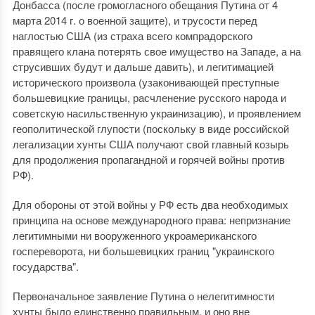
Донбасса (после громогласного обещания Путина от 4
марта 2014 г. о военной защите), и трусости перед
наглостью США (из страха всего компрадорского
правящего клана потерять свое имущество на Западе, а на
струсивших будут и дальше давить), и легитимацией
исторического произвола (узаконивающей преступные
большевицкие границы, расчленение русского народа и
советскую насильственную украинизацию), и проявлением
геополитической глупости (поскольку в виде российской
легализации хунты США получают свой главный козырь
для продолжения пропагандной и горячей войны против
РФ).
Для обороны от этой войны у РФ есть два необходимых
принципа на основе международного права: непризнание
легитимными ни вооруженного укроамериканского
госпереворота, ни большевицких границ "украинского
государства".
Первоначальное заявление Путина о нелегитимности
хунты было единственно правильным, и оно вне