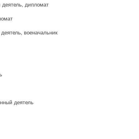
й деятель, дипломат
ломат
 деятель, военачальник
ь
енный деятель