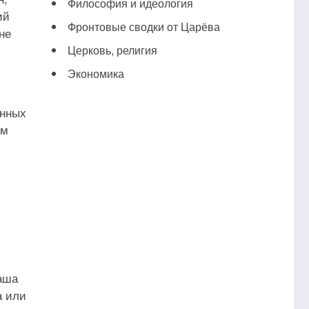
Философия и идеология
ий
Фронтовые сводки от Царёва
не
Церковь, религия
Экономика
онных
ем
Наша
а или