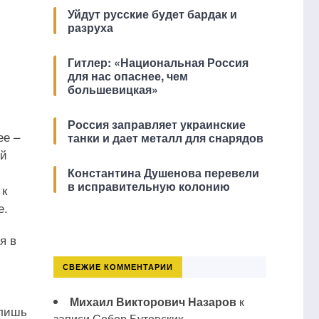
Уйдут русские будет бардак и
разруха
Гитлер: «Национальная Россия
для нас опаснее, чем
большевицкая»
Россия заправляет украинские
ее –
танки и дает металл для снарядов
ый
Константина Душенова перевели
в исправительную колонию
 к
е.
я в
СВЕЖИЕ КОММЕНТАРИИ
Михаил Викторович Назаров
к
 лишь
записи
Собор Бутовских