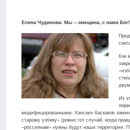
Елена Чудинова: Мы – земщина, с нами Бог!
Прод
сект
Как 
закр
«изб
степ
двум
Из э
перв
модифицированными. Ханских баскаков замен
старому узбеку» (ровно тот случай, когда пра
«россиянам» нужны будут наши территории. П