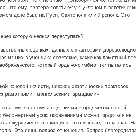
ло, что ему, эзотеро-советикусу с уклоном в эстетическ
амом деле был, на Руси, Святополк или Ярополк. Это – 
 через которую нельзя переступать?
нравственных оценках, данных ею авторами дореволюци
ная из них в учебники советские, какие как памятный вс
еображенского, который ордыно-симбиотики пытались
ой кочевой нечисти, никаких экзотических трактовок
 безграмотными «монгольскими армадами».
со всеми взлетами и падениями – предметом нашей
х бессмертный урок: поражениями можно гордиться не
ть шкурнического принципа: кто сильнее, тот и прав. 
 полю. Это лишь вопрос отношения. Вопрос благородств