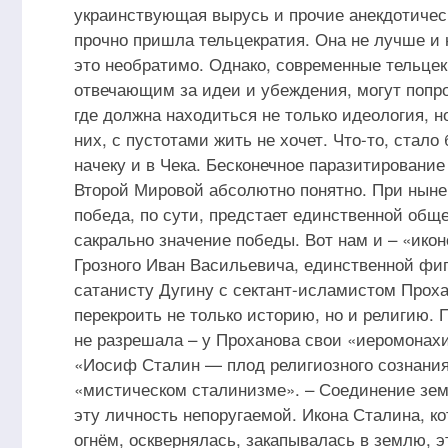
украинствующая вырусь и прочие анекдотичес
прочно пришла тельцекратия. Она не лучше и 
это необратимо. Однако, современные тельцек
отвечающим за идеи и убеждения, могут попро
где должна находиться не только идеология, н
них, с пустотами жить не хочет. Что-то, стало
начеку и в Чека. Бесконечное паразитирование
Второй Мировой абсолютно понятно. При ныне
победа, по сути, предстает единственной общ
сакрально значение победы. Вот нам и – «икон
Грозного Иван Васильевича, единственной фигу
сатанисту Дугину с сектант-исламистом Прох
перекроить не только историю, но и религию. 
не разрешала – у Проханова свои «иеромонах
«Иосиф Сталин — плод религиозного сознания 
«мистическом сталинизме». – Соединение зем
эту личность непоругаемой. Икона Сталина, к
огнём, осквернялась, закапывалась в землю, э