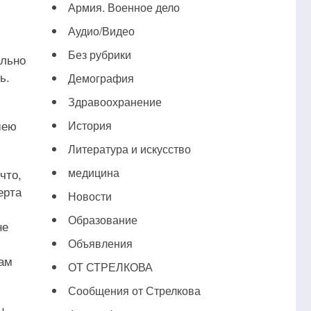
Армия. Военное дело
Аудио/Видео
Без рубрики
ально
ь.
Демография
Здравоохранение
шею
История
Литература и искусство
медицина
что,
ерта
Новости
Образование
не
Объявления
нам
ОТ СТРЕЛКОВА
Сообщения от Стрелкова
н,