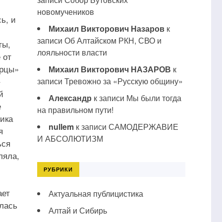
новомучеников
ь, и
Михаил Викторович Назаров
к
записи
Об Алтайском РКН, СВО и
ты,
лояльности власти
 от
орцы»
Михаил Викторович НАЗАРОВ
к
записи
Тревожно за «Русскую общину»
й
Александр
к записи
Мы были тогда
е
на правильном пути!
ника
nullem
к записи
САМОДЕРЖАВИЕ
я
И АБСОЛЮТИЗМ
ься
ляла,
РУБРИКИ
ает
Актуальная публицистика
глась
Алтай и Сибирь