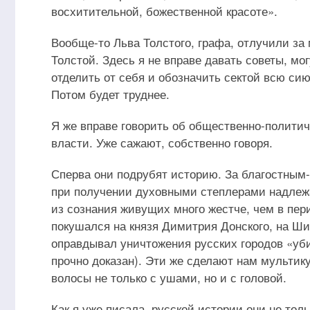
восхитительной, божественной красоте».
Вообще-то Льва Толстого, графа, отлучили за 
Толстой. Здесь я не вправе давать советы, м
отделить от себя и обозначить сектой всю си
Потом будет труднее.
Я же вправе говорить об общественно-политич
власти. Уже сажают, собственно говоря.
Сперва они подрубят историю. За благостным-
при получении духовными степлерами надлежа
из сознания живущих много жестче, чем в пер
покушался на князя Димитрия Донского, на Ши
оправдывал уничтожения русских городов «уби
прочно доказан). Эти же сделают нам мультик
волосы не только с ушами, но и с головой.
Как я уже писала, русской истории они не толь