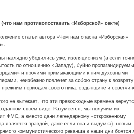
 (что нам противопоставить «Изборской» секте)
олжение статьи автора «Чем нам опасна «Изборская»
а».
мы наглядно убедились уже, изоляционизм (а если точн
ытость по отношению к Западу), буйно пропагандируем
орцами» и прочими примыкающими к ним духовными
лерами, неизбежно повлечет за собою страну к возврату
 прежним периодам своего пика: ордынщине и советчин
того не вытекает, что эти превосходные времена вернутс
озданном своем виде. Разумеется, мы получим их
ит ФМС, а вместо дани легендарному «откровенному
вда является правдой, даже если она и выдумка), новым
рямого коммунистического реванша в наши дни боятся