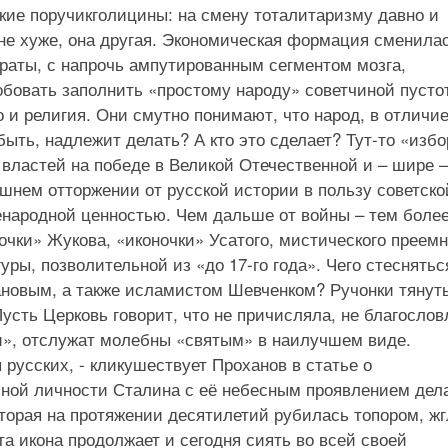
кие поручикголицины: на смену тоталитаризму давно и
не хуже, она другая. Экономическая формация сменилас
раты, с напрочь ампутированным сегментом мозга,
бовать заполнить «простому народу» советчиной пусто
о и религия. Они смутно понимают, что народ, в отличие
 быть, надлежит делать? А кто это сделает? Тут-то «изб
 властей на победе в Великой Отечественной и – шире –
шнем отторжении от русской истории в пользу советско
енародной ценностью. Чем дальше от войны – тем боле
очки» Жукова, «иконочки» Усатого, мистического преем
ры, позволительной из «до 17-го года». Чего стеснятьс
ановым, а также исламистом Шевченком? Ручонки тянут
Пусть Церковь говорит, что не причисляла, не благослов
и», отслужат молебны «святым» в наилучшем виде.
русских, - кликушествует Проханов в статье о
ной личности Сталина с её небесным проявлением дел
оторая на протяжении десятилетий рубилась топором, ж
та икона продолжает и сегодня сиять во всей своей