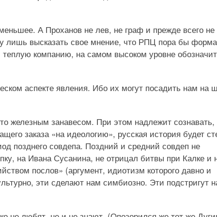
меньшее. А Проханов не лев, не граф и прежде всего не
огу лишь высказать свое мнение, что РПЦ пора бы форм
ю теплую компанию, на самом высоком уровне обозначит
еском аспекте явления. Ибо их могут посадить нам на 
то железным занавесом. При этом надлежит сознавать, 
щего заказа «на идеологию», русская история будет ст
иод позднего совдепа. Поздний и средний совдеп не
пку, на Ивана Сусанина, не отрицал битвы при Калке и 
йством послов» (аргумент, идиотизм которого давно и
ультурно, эти сделают нам симбиозно. Эти подстригут 
ко не любят, не и не знают. (Опозорился же тот же Дуги