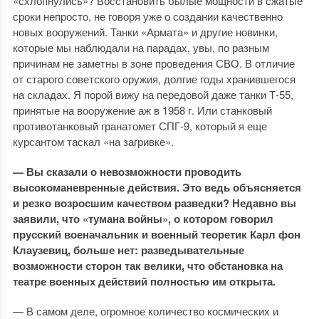
«схлопнулись»? Восстановить былые мощности в сжатые
сроки непросто, не говоря уже о создании качественно
новых вооружений. Танки «Армата» и другие новинки,
которые мы наблюдали на парадах, увы, по разным
причинам не заметны в зоне проведения СВО. В отличие
от старого советского оружия, долгие годы хранившегося
на складах. Я порой вижу на передовой даже танки Т-55,
принятые на вооружение аж в 1958 г. Или станковый
противотанковый гранатомет СПГ-9, который я еще
курсантом таскал «на загривке».
— Вы сказали о невозможности проводить
высокоманевренные действия. Это ведь объясняется
и резко возросшим качеством разведки? Недавно вы
заявили, что «тумана войны», о котором говорил
прусский военачальник и военный теоретик Карл фон
Клаузевиц, больше нет: разведывательные
возможности сторон так велики, что обстановка на
театре военных действий полностью им открыта.
— В самом деле, огромное количество космических и