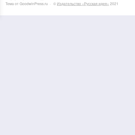
Тема от GoodwinPress.ru
· ©
Издательство «Русская идея»
2021