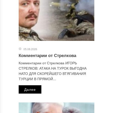
Этот сайт использует Akismet для борьбы со спамом.
Узнайте, как обрабатываются ваши данные комментариев
.
Отправляя сообщение, Вы разрешаете сбор и обработку
персональных данных.
Политика конфиденциальности
.
05.08.2026
Комментарии от Стрелкова
Комментарии от Стрелкова ИГОРЬ
СТРЕЛКОВ: АТАКА НА ТУРОК ВЫГОДНА
НАТО ДЛЯ СКОРЕЙШЕГО ВТЯГИВАНИЯ
ТУРЦИИ В ПРЯМОЙ...
Далее