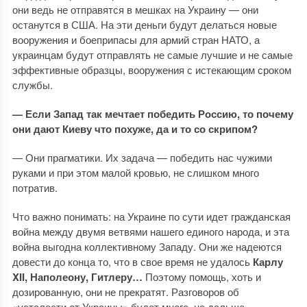
они ведь не отправятся в мешках на Украину — они
останутся в США. На эти деньги будут делаться новые
вооружения и боеприпасы для армий стран НАТО, а
украинцам будут отправлять не самые лучшие и не самые
эффективные образцы, вооружения с истекающим сроком
службы.
— Если Запад так мечтает победить Россию, то почему
они дают Киеву что похуже, да и то со скрипом?
— Они прагматики. Их задача — победить нас чужими
руками и при этом малой кровью, не слишком много
потратив.
Что важно понимать: на Украине по сути идет гражданская
война между двумя ветвями нашего единого народа, и эта
война выгодна коллективному Западу. Они же надеются
довести до конца то, что в свое время не удалось
Карлу
XII, Наполеону, Гитлеру…
Поэтому помощь, хоть и
дозированную, они не прекратят. Разговоров об
«усталости от Украины» будет много, но дальше