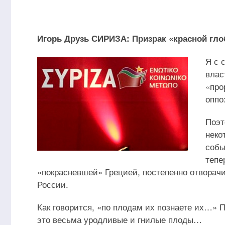
Игорь Друзь СИРИЗА: Призрак «красной гло
Я с 
влас
«про
оппо
Поэт
неко
собы
тепе
«покрасневшей» Грецией, постепенно отворачи
России.
Как говорится, «по плодам их познаете их…»
это весьма уродливые и гнилые плоды…