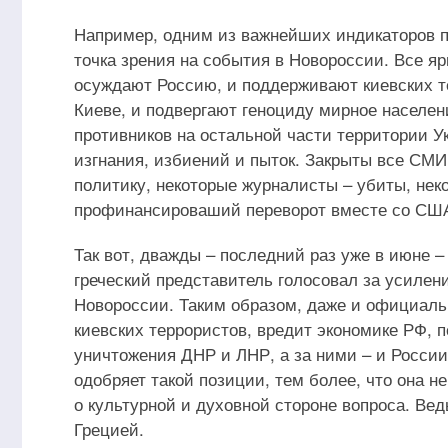
Например, одним из важнейших индикаторов по
точка зрения на события в Новороссии. Все я
осуждают Россию, и поддерживают киевских те
Киеве, и подвергают геноциду мирное населен
противников на остальной части территории У
изгнания, избиений и пыток. Закрыты все С
политику, некоторые журналисты – убиты, неко
профинансироваший переворот вместе со США
Так вот, дважды – последний раз уже в июне 
греческий представитель голосовал за усилен
Новороссии. Таким образом, даже и официаль
киевских террористов, вредит экономике РФ, п
уничтожения ДНР и ЛНР, а за ними – и России.
одобряет такой позиции, тем более, что она н
о культурной и духовной стороне вопроса. Ве
Грецией.