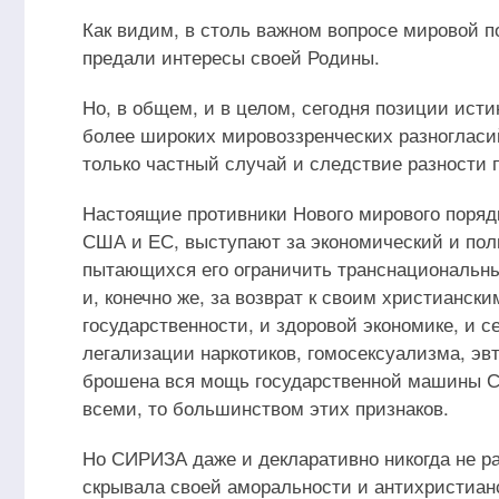
Как видим, в столь важном вопросе мировой 
предали интересы своей Родины.
Но, в общем, и в целом, сегодня позиции ист
более широких мировоззренческих разногласи
только частный случай и следствие разности
Настоящие противники Нового мирового порядк
США и ЕС, выступают за экономический и поли
пытающихся его ограничить транснациональных
и, конечно же, за возврат к своим христианск
государственности, и здоровой экономике, и 
легализации наркотиков, гомосексуализма, эв
брошена вся мощь государственной машины С
всеми, то большинством этих признаков.
Но СИРИЗА даже и декларативно никогда не р
скрывала своей аморальности и антихристианс