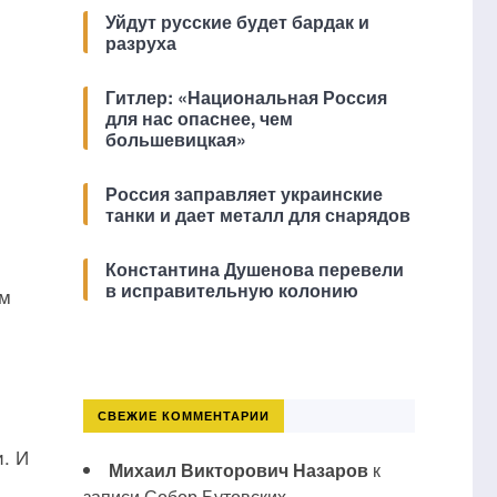
Уйдут русские будет бардак и
разруха
Гитлер: «Национальная Россия
для нас опаснее, чем
большевицкая»
Россия заправляет украинские
танки и дает металл для снарядов
Константина Душенова перевели
в исправительную колонию
им
СВЕЖИЕ КОММЕНТАРИИ
. И
Михаил Викторович Назаров
к
записи
Собор Бутовских