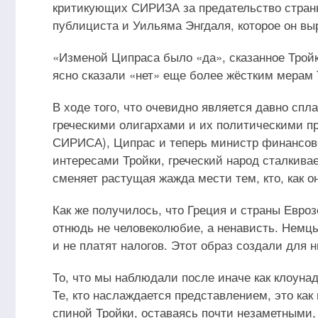
критикующих СИРИЗА за предательство страны
публициста и Уильяма Энгдаля, которое он выр
«Изменой Ципраса было «да», сказанное Тройке
ясно сказали «нет» еще более жёстким мерам
В ходе того, что очевидно является давно сп
греческими олигархами и их политическими п
СИРИСА), Ципрас и теперь министр финансов-
интересами Тройки, греческий народ сталкива
сменяет растущая жажда мести тем, кто, как 
Как же получилось, что Греция и страны Евроз
отнюдь не человеколюбие, а ненависть. Немцы 
и не платят налогов. Этот образ создали для
То, что мы наблюдали после иначе как клоуна
Те, кто наслаждается представлением, это как
спиной Тройки, оставаясь почти незаметными, 