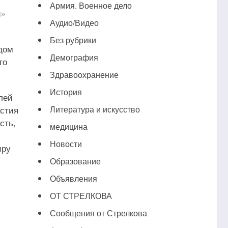
Армия. Военное дело
и»
Аудио/Видео
Без рубрики
ядом
Демография
то
Здравоохранение
История
лей
астия
Литература и искусство
сть,
медицина
Новости
иру
Образование
Объявления
ОТ СТРЕЛКОВА
Сообщения от Стрелкова