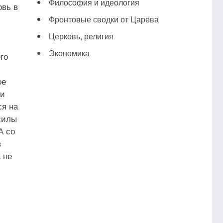
Философия и идеология
овь в
Фронтовые сводки от Царёва
Церковь, религия
Экономика
го
ое
ги
ся на
силы
А со
в
 не