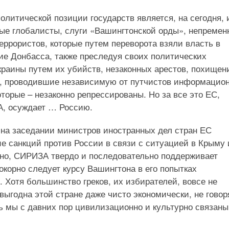
литической позиции государств является, на сегодня, 
рые глобалисты, слуги «Вашингтонской орды», непремен
ррористов, которые путем переворота взяли власть в
ие Донбасса, также преследуя своих политических
краины путем их убийств, незаконных арестов, похищен
МИ, проводившие независимую от путчистов информацио
торые – незаконно репрессированы. Но за все это ЕС,
, осуждает … Россию.
– на заседании министров иностранных дел стран ЕС
ие санкций против России в связи с ситуацией в Крыму 
но, СИРИЗА твердо и последовательно поддерживает
окорно следует курсу Вашингтона в его попытках
 Хотя большинство греков, их избирателей, вовсе не
евыгодна этой стране даже чисто экономически, не говор
дь мы с давних пор цивилизационно и культурно связаны