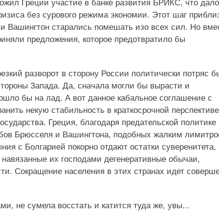
ожил Греции участие в банке развития БРИКС, что дал
кризиса без сурового режима экономии. Этот шаг прибли
 и Вашингтон старались помешать изо всех сил. Но вме
риняли предложения, которое предотвратило бы
 резкий разворот в сторону России политически потряс б
стороны Запада. Да, сначала могли бы вырасти и
пошло бы на лад. А вот данное кабальное соглашение с
анить некую стабильность в краткосрочной перспективе
осударства. Греция, благодаря предательской политике
рабов Брюсселя и Вашингтона, подобных жалким лимитр
ия с Болгарией покорно отдают остатки суверенитета, 
навязанные их господами дегенеративные обычаи,
ти. Сокращение населения в этих странах идет соверш
, не сумела восстать и катится туда же, увы...