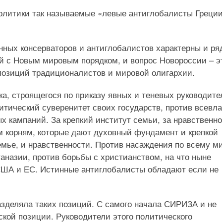
политики так называемые «левые антиглобалисты Греци
инных консерваторов и антиглобалистов характерны и р
й с Новым мировым порядком, и вопрос Новороссии – э
 позиций традиционалистов и мировой олигархии.
а, строящегося по приказу явных и теневых руководите
тический суверенитет своих государств, против всевл
 кампаний. За крепкий институт семьи, за нравственно
им корням, которые дают духовный фундамент и крепкой
семье, и нравственности. Против насаждения по всему м
таназии, против борьбы с христианством, на что ныне
ША и ЕС. Истинные антиглобалисты обладают если не
азделяла таких позиций. С самого начала СИРИЗА и не
кой позиции. Руководители этого политического