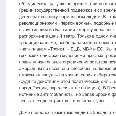
объединения сразу же по пришествии во власт
Греции государственной поддержки и со врем
дегенератов в пику нормальным людям. В это
революционерами «первой волны», подобные 
выпустившим из Бастилии «жертву королевско
распоряжение целый театр. Только в одном л
традиционализме, пообещала избирателям отс
«нет» планам «Тройки» - ЕЦБ, МВФ и ЕС. Как и
греческих олигархов мучениями простых греко
новые унизительные ограничения остатков не
аморальны во всем, они способны на любые о
смаком «плюнула» на чаяния своих избирателе
(судя по действиям этой политической силы, м
народ Греции, определяют ее позицию). В Гре
истинные антиглобалисты, но Запад бросил 
левых псевдопатриотов – и выиграл, увы.
Даже наиболее грамотные люди на Западе это 