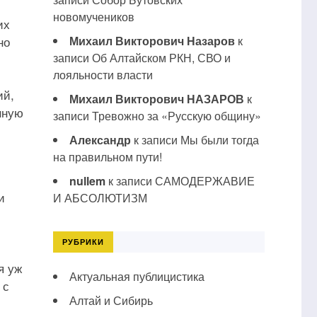
новомучеников
их
но
Михаил Викторович Назаров
к
записи
Об Алтайском РКН, СВО и
лояльности власти
ий,
Михаил Викторович НАЗАРОВ
к
нную
записи
Тревожно за «Русскую общину»
Александр
к записи
Мы были тогда
на правильном пути!
nullem
к записи
САМОДЕРЖАВИЕ
и
И АБСОЛЮТИЗМ
РУБРИКИ
я уж
Актуальная публицистика
 с
Алтай и Сибирь