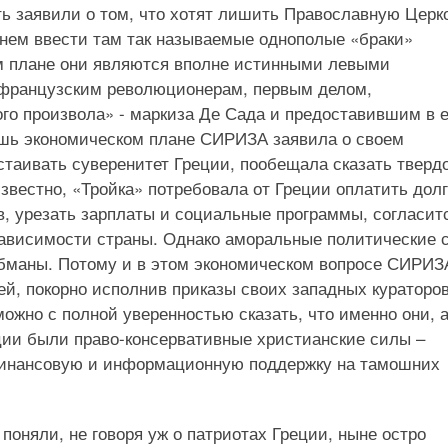
ь заявили о том, что хотят лишить Православную Церк
енем ввести там так называемые однополые «браки»
м плане они являются вполне истинными левыми
французским революционерам, первым делом,
го произвола» - маркиза Де Сада и предоставившим в е
ишь экономическом плане СИРИЗА заявила о своем
таивать суверенитет Греции, пообещала сказать тверд
звестно, «Тройка» потребовала от Греции оплатить дол
в, урезать зарплаты и социальные программы, согласит
зависимости страны. Однако аморальные политические 
бманы. Потому и в этом экономическом вопросе СИРИЗ
й, покорно исполнив приказы своих западных кураторо
ожно с полной уверенностью сказать, что именно они, а
ции были право-консервативные христианские силы –
финансовую и информационную поддержку на тамошних
поняли, не говоря уж о патриотах Греции, ныне остро