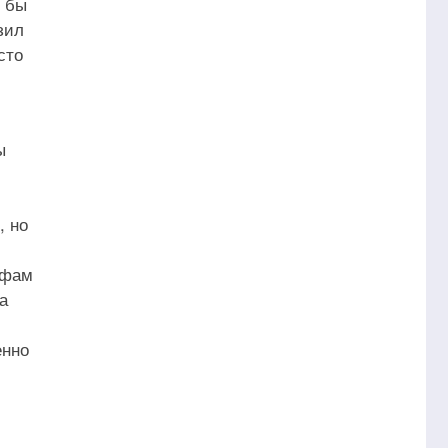
о бы
зил
сто
ы
, но
офам
а
енно