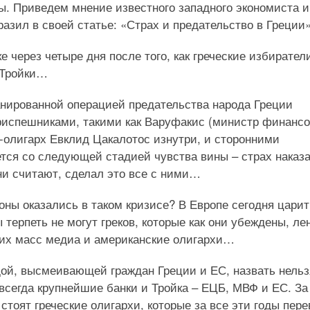
. Приведем мнение известного западного экономиста и
азил в своей статье: «Страх и предательство в Греции»
 через четыре дня после того, как греческие избирател
 Тройки…
ланированной операцией предательства народа Греции
риспешниками, такими как Варуфакис (министр финансо
олигарх Евклид Цакалотос изнутри, и сторонними
ется со следующей стадией чувства вины – страх наказ
они считают, сделал это все с ними…
оны оказались в таком кризисе? В Европе сегодня царит
терпеть не могут греков, которые как они убеждены, л
 них масс медиа и американские олигархи…
дой, высмеивающей граждан Греции и ЕС, назвать нельз
 всегда крупнейшие банки и Тройка – ЕЦБ, МВФ и ЕС. За
стоят греческие олигархи, которые за все эти годы пер