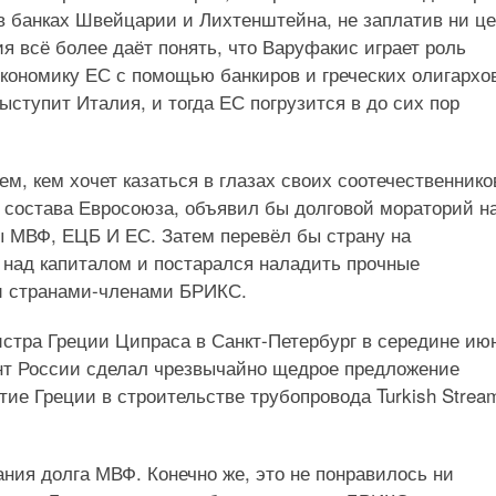
в банках Швейцарии и Лихтенштейна, не заплатив ни ц
я всё более даёт понять, что Варуфакис играет роль
экономику ЕС с помощью банкиров и греческих олигархо
ступит Италия, и тогда ЕС погрузится в до сих пор
, кем хочет казаться в глазах своих соотечественнико
 состава Евросоюза, объявил бы долговой мораторий н
 МВФ, ЕЦБ И ЕС. Затем перевёл бы страну на
 над капиталом и постарался наладить прочные
 и странами-членами БРИКС.
истра Греции Ципраса в Санкт-Петербург в середине ию
нт России сделал чрезвычайно щедрое предложение
тие Греции в строительстве трубопровода Turkish Strea
ния долга МВФ. Конечно же, это не понравилось ни