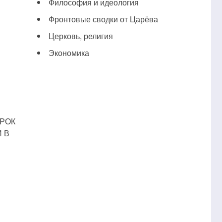
Философия и идеология
Фронтовые сводки от Царёва
Церковь, религия
Экономика
УРОК
 В
ев
.