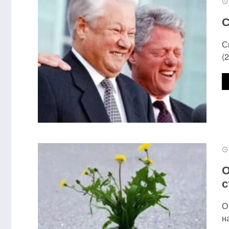
С
С
(
О
с
О
н