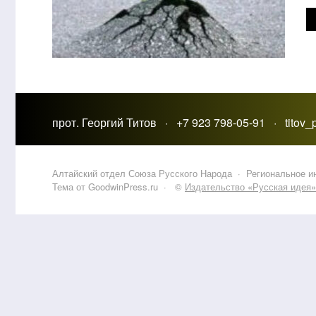
прот. Георгий Титов · +7 923 798-05-91 · titov
Алтайский отдел Союза Русского Народа
·
Региональное 
Тема от GoodwinPress.ru
· ©
Издательство «Русская идея»