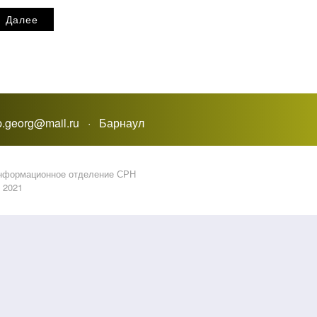
Далее
_p.georg@mail.ru · Барнаул
информационное отделение СРН
2021