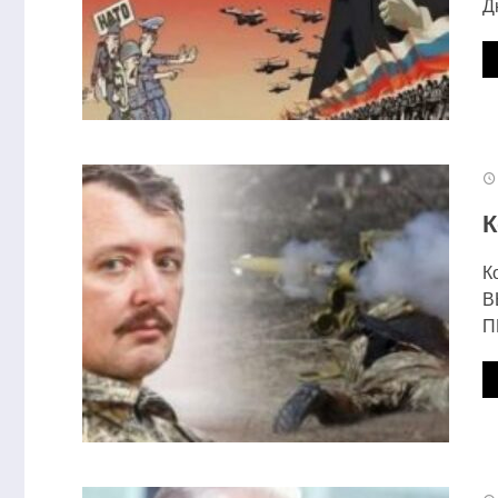
Д
Имя
*
Email
*
К
К
В
П
Этот сайт использует Akismet для борьбы со спа
Отправляя сообщение, Вы разрешаете сбор и об