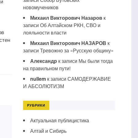
 и
новомучеников
Михаил Викторович Назаров
к
записи
Об Алтайском РКН, СВО и
ов
лояльности власти
стен
Михаил Викторович НАЗАРОВ
к
записи
Тревожно за «Русскую общину»
Александр
к записи
Мы были тогда
на правильном пути!
nullem
к записи
САМОДЕРЖАВИЕ
И АБСОЛЮТИЗМ
РУБРИКИ
Актуальная публицистика
Алтай и Сибирь