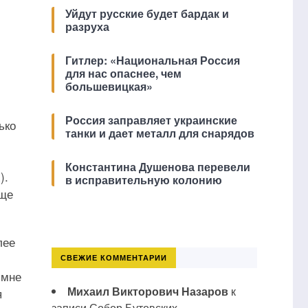
Уйдут русские будет бардак и
разруха
Гитлер: «Национальная Россия
для нас опаснее, чем
большевицкая»
Россия заправляет украинские
ько
танки и дает металл для снарядов
Константина Душенова перевели
).
в исправительную колонию
еще
лее
СВЕЖИЕ КОММЕНТАРИИ
(мне
Михаил Викторович Назаров
к
я
записи
Собор Бутовских