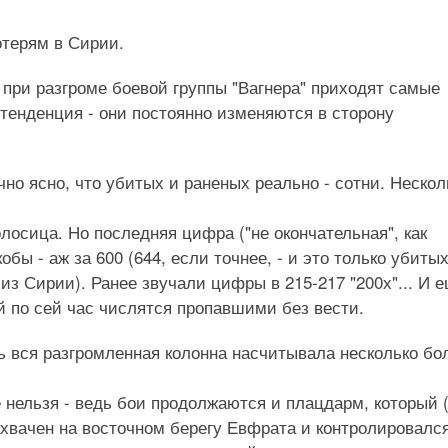
отерям в Сирии.
при разгроме боевой группы "Вагнера" приходят самые
 тенденция - они постоянно изменяются в сторону
но ясно, что убитых и раненых реально - сотни. Нескол
олосица. Но последняя цифра ("не окончательная", как
ы - аж за 600 (644, если точнее, - и это только убитых
 из Сирии). Ранее звучали цифры в 215-217 "200х"... И 
й по сей час числятся пропавшими без вести.
дь вся разгромленная колонна насчитывала несколько бо
е нельзя - ведь бои продолжаются и плацдарм, который 
захвачен на восточном берегу Евфрата и контролировалс