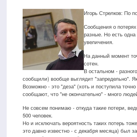
Игорь Стрелков: По п
Сообщения о потерях 
разные. Но есть одна
увеличения.
На данный момент точ
сотен.
В остальном - разног
сообщили) вообще выглядит "запредельно". Якоб
Возможно - это "деза" (хоть и поступила точно
сообщают, что "не окончательно" - много люде
Не совсем понимаю - откуда такие потери, ве
500 человек.
Но и исключать вероятность таких потерь тож
это давно известно - с декабря месяца) был 