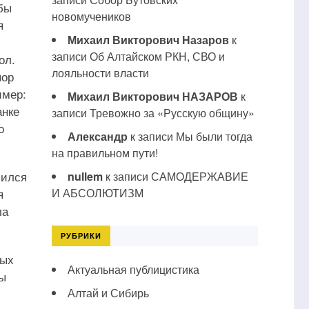
бы
новомучеников
я
Михаил Викторович Назаров
к
записи
Об Алтайском РКН, СВО и
ол.
лояльности власти
пор
имер:
Михаил Викторович НАЗАРОВ
к
анке
записи
Тревожно за «Русскую общину»
о
Александр
к записи
Мы были тогда
на правильном пути!
шился
nullem
к записи
САМОДЕРЖАВИЕ
я
И АБСОЛЮТИЗМ
ла
РУБРИКИ
ных
Актуальная публицистика
зы
Алтай и Сибирь