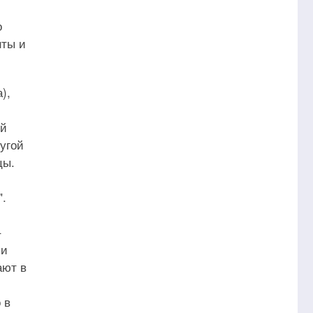
о
нты и
),
ой
угой
цы.
".
–
 и
ают в
 в