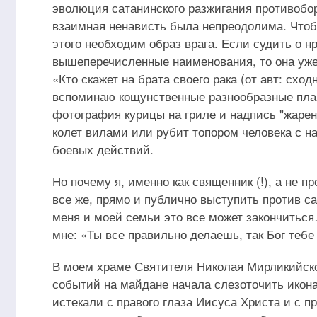
эволюция сатанинского разжигания противобо
взаимная ненависть была непреодолима. Чтоб
этого необходим образ врага. Если судить о нр
вышеперечисленные наименования, то она уже
«Кто скажет на брата своего рака (от авт: сход
вспоминаю кощунственные разнообразные плак
фотография курицы на гриле и надпись "жарены
колет вилами или рубит топором человека с н
боевых действий.
Но почему я, именно как священник (!), а не 
все же, прямо и публично выступить против с
меня и моей семьи это все может закончиться
мне: «Ты все правильно делаешь, так Бог тебе 
В моем храме Святителя Николая Мирликийског
событий на майдане начала слезоточить икона
истекали с правого глаза Иисуса Христа и с п