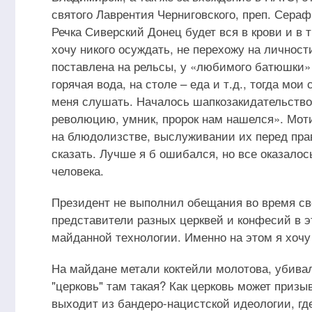
святого Лаврентия Черниговского, преп. Серафи
Речка Сиверский Донец будет вся в крови и в 
хочу никого осуждать, не перехожу на личност
поставлена на рельсы, у «любимого батюшки» с
горячая вода, на столе – еда и т.д., тогда мо
меня слушать. Началось шапкозакидательство:
революцию, умник, пророк нам нашелся». Мот
на блюдолизстве, выслуживании их перед прав
сказать. Лучше я б ошибался, но все оказалос
человека.
Президент не выполнил обещания во время сво
представители разных церквей и конфесий в
майданной технологии. Именно на этом я хочу
На майдане метали коктейли молотова, убивал
"церковь" там такая? Как церковь может призы
выходит из бандеро-нацистской идеологии, где