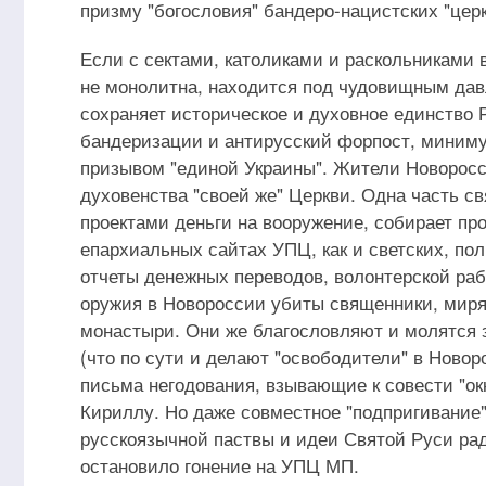
призму "богословия" бандеро-нацистских "церк
Если с сектами, католиками и раскольниками
не монолитна, находится под чудовищным давл
сохраняет историческое и духовное единство Р
бандеризации и антирусский форпост, миниму
призывом "единой Украины". Жители Новоросс
духовенства "своей же" Церкви. Одна часть 
проектами деньги на вооружение, собирает пр
епархиальных сайтах УПЦ, как и светских, по
отчеты денежных переводов, волонтерской раб
оружия в Новороссии убиты священники, миря
монастыри. Они же благословляют и молятся 
(что по сути и делают "освободители" в Ново
письма негодования, взывающие к совести "о
Кириллу. Но даже совместное "подпригивание"
русскоязычной паствы и идеи Святой Руси рад
остановило гонение на УПЦ МП.