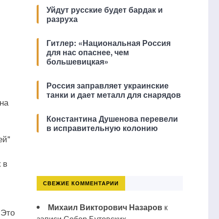
Уйдут русские будет бардак и
разруха
Гитлер: «Национальная Россия
для нас опаснее, чем
большевицкая»
,
Россия заправляет украинские
танки и дает металл для снарядов
на
Константина Душенова перевели
в исправительную колонию
ей"
 в
СВЕЖИЕ КОММЕНТАРИИ
Михаил Викторович Назаров
к
 Это
записи
Собор Бутовских