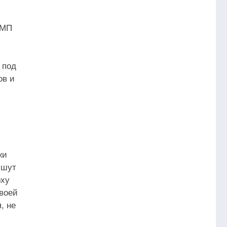
 МП
 под
ов и
жи
ишут
рху
своей
, не