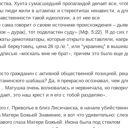
рства. Хунта сумасшедшей пропагандой делает все, что
ы люди жили в штампах и стереотипах ненависти, а дл
авственности такой идеологии, а от нее все
 сама говорит о своем источнике происхождения – дьяв
ное – дурак), тот подвластен суду» (Мф. 5:22). Я до сих 
аты-демотиваторы, которые открыто выставляли, напр
й беркутовец, цена 26 гр./кг.", или "украинец" в вышив
адписью «москаль мне не брат», причем это было еще д
просто гражданин с активной общественной позицией, ре
атанинского шабаша? Да, я прекрасно осознавал, чем дл
… Матушка очень волновалась и нервничала, но говори
дает, это наш крест и я его с тобой разделяю».
о г. Приволье в близ Лисичанска, в начале убийствен
 Матери Божьей Знамение, и вот что удивительно: сле
равого глаза Матери Божьей. Икона была под стеклом