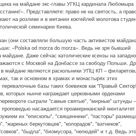
рщика на майдане экс-главы УГКЦ кардинала Любомыра
сстание!». Представляете: право не на святость, а прав
ают на розливе и в метании коктейлей молотова студе
атолической семинарии Киева.
чан (они составляли большую часть активистов майдана
ши: «Polska od morza do morza». Ведь не зря бывший
 майдане. Даже сейчас католические ксензы на западн
сражаются с Москвой на Донбассе за свободу Польши. Др
 в майдане являются раскольники УПЦ КП – филаретов
амах, так и основном в храмах и монастырях этих
перевалочные базы таких боевиков как "Правый Сектор
ов, которых нынче награждает церковными орденами
перевороте сыграли "самые святые", "мирные" штунды 
с проповедью насаждается проамериканский менталитет
ужием их "епископы", "священники", "пасторы" размещ
", "жареных беркутовцев", "колорадов", "ватников",
совков", "быдла", "биомусора, "нелюдей" и т.д. Ведь это