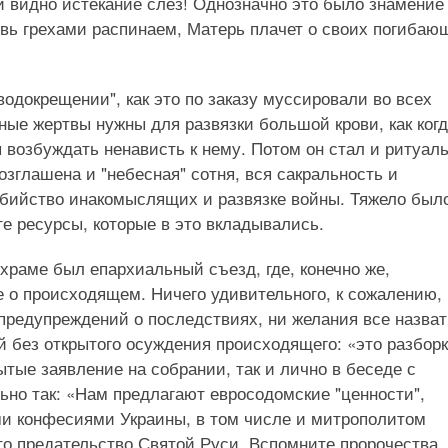
 видно истекание слез! Однозначно это было знамение
овь грехами распинаем, Матерь плачет о своих погибаю
водокрещении", как это по заказу муссировали во всех
ные жертвы нужны для развязки большой крови, как когд
 возбуждать ненависть к нему. Потом он стал и ритуал
зглашена и "небесная" сотня, вся сакральность и
 убийство инакомыслящих и развязке войны. Тяжело был
е ресурсы, которые в это вкладывались.
храме был епархиальный съезд, где, конечно же,
 о происходящем. Ничего удивительного, к сожалению, 
предупреждений о последствиях, ни желания все назват
 без открытого осуждения происходящего: «это разбор
рытые заявление на собрании, так и лично в беседе с
но так: «Нам предлагают евросодомские "ценности",
и конфесиями Украины, в том числе и митрополитом
то предательство Святой Руси. Вспомните пророчества