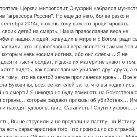
едстоятель Церкви митрополит Онуфрий набрался мужест
ив "агрессора России". Но еще до него, более резко и
 сентября 2014г, я очень хочу вам его процитировать:
 своих детей на смерть. Наша православная вера не
 гибели наших людей, живущих в мире и с Богом, ради с
 заявили, что «православная вера является самым бол
, которым невыносима истина, ибо они слепы… Я не
десяти тысяч солдат, и даже их матери не знают о том,
тят видеть, как православные убивают друг друга, а 
я тому, что на святой земле проливается кровь… Все э
а Буковины, всех ее жителей за то, что вы поднялись.
 на смерть! Я никогда не буду поминать на Божественн
й страны… которые раздают приказы об убийствах… Им
они находят удовольствие. Сатанисты! Слуги лукавого…
ь, Вы не струсили и не предали ни паству, ни Истину
а есть характеристика того, что произошло со страной.
л президент Обамаи о потраченных на это деньгах. Мно