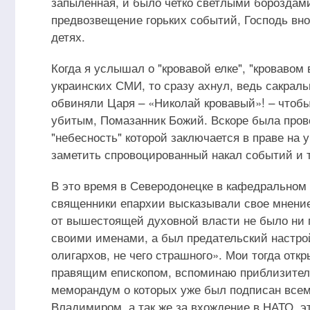
запыленная, и было четко светлыми бороздами
предвозвещение горьких событий, Господь вн
детях.
Когда я услышал о "кровавой елке", "кровавом 
украинских СМИ, то сразу ахнул, ведь сакраль
обвиняли Царя – «Николай кровавый»! – чтобы
убитым, Помазанник Божий. Вскоре была прово
"небесность" которой заключается в праве на
заметить спровоцированный накал событий и т
В это время в Северодонецке в кафедральном 
священники епархии высказывали свое мнение
от вышестоящей духовной власти не было ни 
своими именами, а был предательский настрой
олигархов, не чего страшного». Мои тогда отк
правящим епископом, вспоминаю приблизитель
меморандум о которых уже был подписан всем
Владимиром, а так же за вхождение в НАТО, э