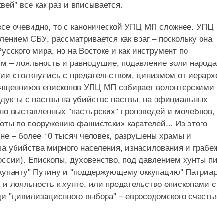
вей" все как раз и вписывается.
 все очевидно, то с канонической УПЦ МП сложнее. УПЦ
ением СБУ, рассматривается как враг – поскольку она
усского мира, но на Востоке и как инструмент по
м – лояльность и равнодушие, подавление воли народа
ии столкнулись с предательством, цинизмом от иерарх
священников епископов УПЦ МП собирает волонтерскими
одукты с паствы на убийство паствы, на официальных
лно выставленных "пастырских" проповедей и молебнов,
оты по вооружению фашистских карателей... Из этого
не – более 10 тысяч человек, разрушены храмы и
за убийства мирного населения, изнасилования и грабе
россии). Епископы, духовенство, под давлением хунты п
ккупанту" Путину и "поддержующему оккупацию" Патриа
 и лояльность к хунте, или предательство епископами 
и "цивилизационного выбора" – евросодомского счастья