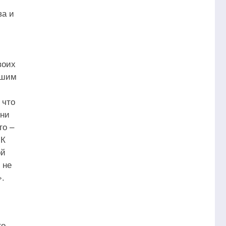
ва и
воих
ьшим
 что
они
то –
 К
ой
 не
».
го