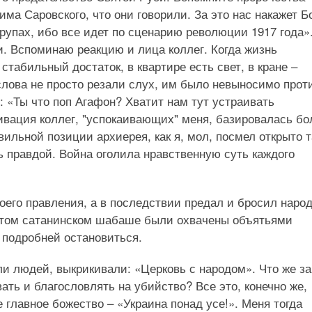
ма Саровского, что они говорили. За это нас накажет Бо
трупах, ибо все идет по сценарию революции 1917 года»
и. Вспоминаю реакцию и лица коллег. Когда жизнь
табильный достаток, в квартире есть свет, в кране –
и слова не просто резали слух, им было невыносимо прот
 «Ты что поп Агафон? Хватит нам тут устраивать
ивация коллег, "успокаивающих" меня, базировалась бо
ильной позиции архиерея, как я, мол, посмел открыто т
ь правдой. Война оголила нравственную суть каждого
его правления, а в последствии предал и бросил народ
 этом сатанинском шабаше были охвачены объятьями
 подробней остановиться.
и людей, выкрикивали: «Церковь с народом». Что же за
вать и благословлять на убийство? Все это, конечно же,
 главное божество – «Украина понад усе!». Меня тогда