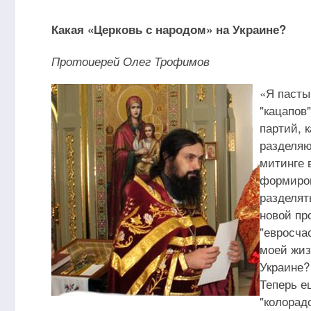
Какая «Церковь с народом» на Украине?
Протоиерей Олег Трофимов
«Я пастыр
"кацапов"
партий, 
разделяю
митинге 
формиров
разделят
новой пр
"евросча
моей жиз
Украине?
Теперь е
"колорадо