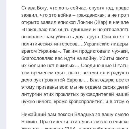
Слава Богу, что хоть сейчас, спустя год, пр
заявил, что это война – гражданская, а не прот
открыто заявил епископ Лонгин (Жар) в начале
«Призываю вас быть едиными и не отправлять
позволяет нам убивать друг друга. Они хотят
политических интересов… Украинские лидеры
врагом Украины». Так им продиктовали чужаки
благословляю вас идти на войну. Убиты около 
их больше нет в живых… Соединенные Штаты хо
тем временем едят, пьют, веселятся и радуютс
дело рук проклятой Европы… Благодарю все сел
этому призваны все: мы не отдаем своих детей
литургии этих проклятых руководителей наше
нужно ничего, кроме кровопролития, и в этом 
Нижайший вам поклон Владыка за вашу смелост
Божию. Практически эти слова смелого епископ
Украина – колония США, о чем публично заяви