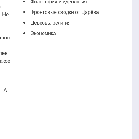
Философия и идеология
г.
Фронтовые сводки от Царёва
. Не
Церковь, религия
Экономика
ивно
лее
акое
. А