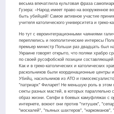
весьма впечатлила культовая фраза самопиа
Гузера: «Народ имеет право на вооруженное во
быть убийцей! Самое активное участие приним
учителя католического университета и греко-к
Но тут с евроинтеграционными чаяниями гали
переплелись и геополитические интересы Поль
премьер министр Польши раз двадцать был на
Украине говорят открыто, что поляки храбро 
по своей русофобской позиции составляющей
Как и в греко-католических и католических хр
раскольников были координационные центры и 
Убийц, насильников из АТО и гомосексуалист
"патриарх" Филарет! Не меньшую роль в этом 
секты разных мастей, в которых параллельно 
образ жизни. Селфи в боевых камуфляжах с ор
интернете, воюют они против "титушек", "сепар
"москалей", "пьяных шахтеров", "наркоманов", "