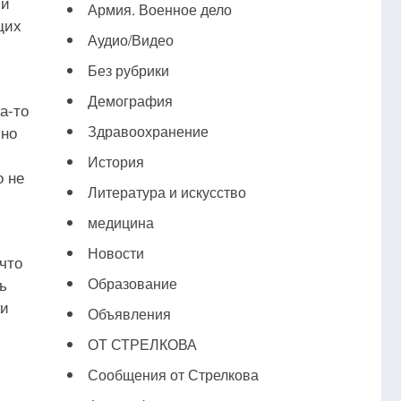
 и
Армия. Военное дело
щих
Аудио/Видео
Без рубрики
Демография
а-то
ьно
Здравоохранение
История
о не
Литература и искусство
медицина
Новости
что
ь
Образование
ки
Объявления
ОТ СТРЕЛКОВА
Сообщения от Стрелкова