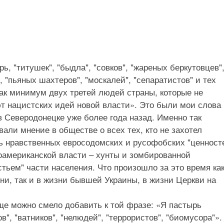
ь, "титушек", "быдла", "совков", "жареных беркутовцев"
, "пьяных шахтеров", "москалей", "сепаратистов" и тех
как минимум двух третей людей страны, которые не
т нацистских идей новой власти». Это были мои слова 
в Северодонецке уже более года назад. Именно так
али мнение в обществе о всех тех, кто не захотел
ь нравственных евросодомских и русофобских "ценност
оамериканской власти – хунты и зомбированной
стьем" части населения. Что произошло за это время как
ни, так и в жизни бывшей Украины, в жизни Церкви на
ще можно смело добавить к той фразе: «Я пастырь
в", "ватников", "нелюдей", "террористов", "биомусора"».