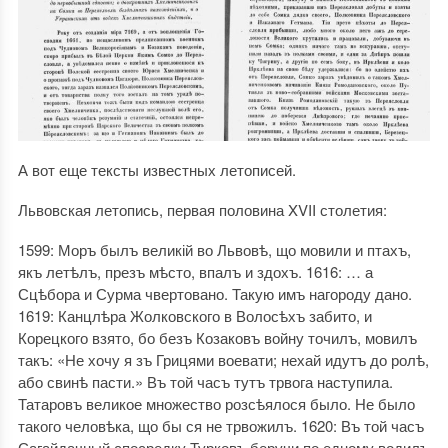
А вот еще тексты известных летописей.
Львовская летопись, первая половина XVII столетия:
1599: Моръ былъ великій во Львовѣ, що мовили и птахъ,
якъ летѣлъ, презъ мѣсто, впалъ и здохъ. 1616: … а
Сцѣбора и Сурма чвертовано. Такую имъ нагороду дано.
1619: Канцлѣра Жолковского в Волосѣхъ забито, и
Корецкого взято, бо безъ Козаковъ войну точилъ, мовилъ
такъ: «Не хочу я зъ Грицями воевати; нехай идутъ до ролѣ,
або свинѣ пасти.» Въ той часъ тутъ трвога наступила.
Татаровъ великое множество розсѣялося было. Не было
такого человѣка, що бы ся не трвожилъ. 1620: Въ той часъ
Сагайдачный спосредку Турковъ беручи по едному водилъ