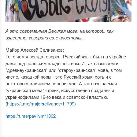
А это современная Великая мова, на которой, как
известно, говорили еще апостолы...
Майор Алексей Селиванов:
То, о чем я всегда говорю - Русский язык был на украйне
даже под польским владычеством. И так называемая
"древнеукраинская" или "староукраинская" мова, в том
числе, казацкой поры - это Русский язык, хоть и с
некоторым влиянием полонизмов. А так называемая
"украинская мова" - фейк, искусственно созданный
украинофилами 19-го века и советской властью.
(
https://t.me/majorselivanov/11799
)
https://t.me/pavlivm/1362