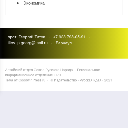
Экономика
прот. Георгий Титов · +7 923 798-05-91 ·
titov_p.georg@mail.ru · Барнаул
Алтайский отдел Союза Русского Народа
·
Региональное
информационное отделение СРН
Тема от GoodwinPress.ru
· ©
Издательство «Русская идея»
2021