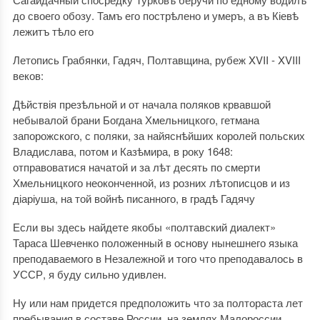
до своего обозу. Тамъ его пострѣлено и умеръ, а въ Кіевѣ
лежитъ тѣло его
Летопись Грабянки, Гадяч, Полтавщина, рубеж XVII - XVIII
веков:
Дѣйствія презѣльной и от начала поляков крвавшой
небывалой брани Богдана Хмельницкого, гетмана
запорожского, с поляки, за найяснѣйших королей польских
Владислава, потом и Казѣмира, в року 1648:
отправоватися начатой и за лѣт десять по смерти
Хмельницкого неоконченной, из розних лѣтописцов и из
діаріуша, на той войнѣ писанного, в градѣ Гадячу
Если вы здесь найдете якобы «полтавский диалект»
Тараса Шевченко положенный в основу нынешнего языка
преподаваемого в Незалежной и того что преподавалось в
УССР, я буду сильно удивлен.
Ну или нам придется предположить что за полтораста лет
пребывания в составе России, на землях Малороссии