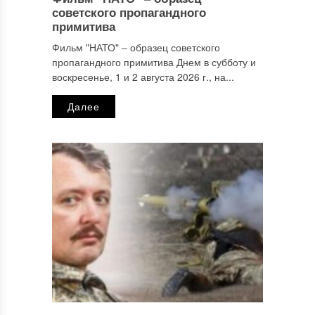
Имя
*
советского пропагандного
примитива
Фильм "НАТО" ‒ образец советского
пропагандного примитива Днем в субботу и
Email
*
воскресенье, 1 и 2 августа 2026 г., на...
Далее
Сайт
Этот сайт использует Akismet для борьбы со спамом.
Узнайте, как обрабатываются ваши данные комментариев
.
Отправляя сообщение, Вы разрешаете сбор и обработку