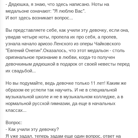
- Дядюшка, я знаю, что здесь написано. Ноты на
медальоне означают: "Я люблю Вас".
И вот здесь возникает вопрос...
Вы представляете себе, как учили эту девочку, если она,
увидав четыре ноты, пропела их про себя, а пропев,
узнала начало ариозо Ленского из оперы Чайковского
"Евгений Онегин".Оказалось, что этот медальон - столь
оригинальное признание в любви, когда-то получен
девочкиным дядюшкой в подарок от своей невесты перед
их свадьбой...
Но вы подумайте, ведь девочке только 11 лет! Каким же
образом ее успели так научить. И не в специальной
музыкальной школе и не в музыкальном колледже, а в
нормальной русской гимназии, да еще в начальных
классах...
Вопрос:
- Как учили эту девочку?
Я уже задал, теперь задам еще один вопрос, ответ на