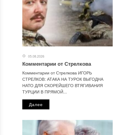
Этот сайт использует Akismet для борьбы со спамом.
Узнайте, как обрабатываются ваши данные комментариев
.
Отправляя сообщение, Вы разрешаете сбор и обработку
персональных данных.
Политика конфиденциальности
.
05.08.2026
Комментарии от Стрелкова
Комментарии от Стрелкова ИГОРЬ
СТРЕЛКОВ: АТАКА НА ТУРОК ВЫГОДНА
НАТО ДЛЯ СКОРЕЙШЕГО ВТЯГИВАНИЯ
ТУРЦИИ В ПРЯМОЙ...
Далее