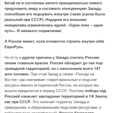
Китай не в состоянии ничего принципиально нового
предложить миру и составить конкуренцию Западу,
способную его подорвать изнутри (такая угроза была
реальной при СССР). Недаром его внешняя
инициатива ограничилась идеей: «Один пояс – один
путь». И никакого социализма
!
А Россия может, если откажется строить внутри себя
ЕвроРусь.
Но есть и
другая причина у Запада считать Россию
своим главным врагом
.
Россия обладает до сих пор
громадной территорией, но с населением всего 147
млн человек.
При этом Запад в своём «Походе на
Восток» рассматривает территориальные и людские
ресурсы именно исторической России, на которые мы
вышли юридически в период СССР. Поэтому
победа над
Россией означает завладение территорией в 1/6 Земли,
как при СССР.
Это означает подпитку Запада и
природными, и образованными людскими ресурсами, и
рабочими всех квалификаций.
Именно благодаря