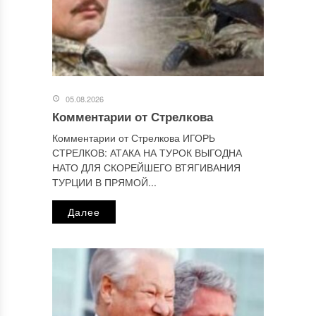
Этот сайт использует Akismet для борьбы со спамом.
Узнайте, как обрабатываются ваши данные комментариев
.
Отправляя сообщение, Вы разрешаете сбор и обработку
персональных данных.
Политика конфиденциальности
.
05.08.2026
Комментарии от Стрелкова
Комментарии от Стрелкова ИГОРЬ
СТРЕЛКОВ: АТАКА НА ТУРОК ВЫГОДНА
НАТО ДЛЯ СКОРЕЙШЕГО ВТЯГИВАНИЯ
ТУРЦИИ В ПРЯМОЙ...
Далее