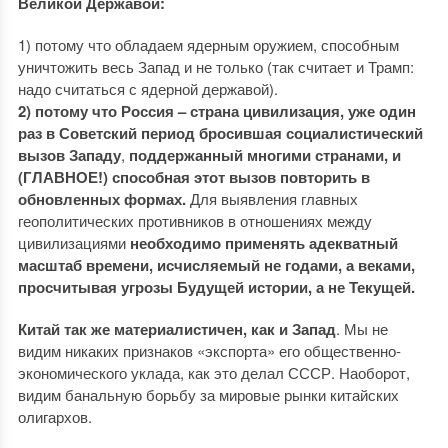
Великой Державой:
1) потому что обладаем ядерным оружием, способным
уничтожить весь Запад и не только (так считает и Трамп:
надо считаться с ядерной державой).
2) потому что Россия –
страна цивилизация, уже один
раз в Советский период бросившая социалистический
вызов Западу
,
поддержанный многими странами, и
(ГЛАВНОЕ!) способная этот вызов повторить в
обновленных формах.
Для выявления главных
геополитических противников в отношениях между
цивилизациями
необходимо применять адекватный
масштаб времени, исчисляемый не годами, а веками,
просчитывая угрозы Будущей истории, а не Текущей.
Китай так же материалистичен, как и Запад
. Мы не
видим никаких признаков «экспорта» его общественно-
экономического уклада, как это делал СССР. Наоборот,
видим банальную борьбу за мировые рынки китайских
олигархов.