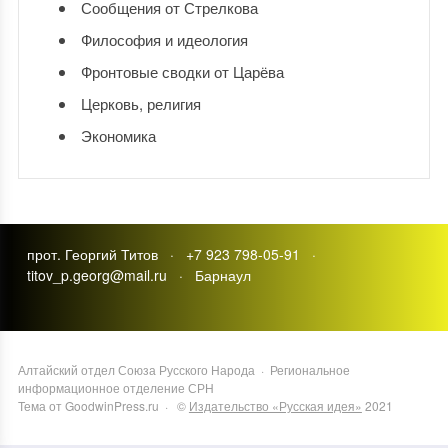
Сообщения от Стрелкова
Философия и идеология
Фронтовые сводки от Царёва
Церковь, религия
Экономика
прот. Георгий Титов · +7 923 798-05-91 ·
titov_p.georg@mail.ru · Барнаул
Алтайский отдел Союза Русского Народа
·
Региональное
информационное отделение СРН
Тема от GoodwinPress.ru
· ©
Издательство «Русская идея»
2021