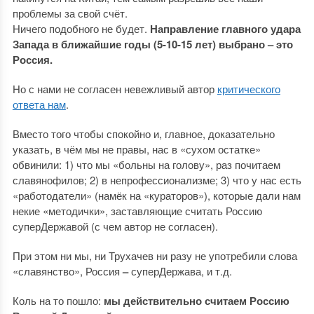
проблемы за свой счёт.
Ничего подобного не будет.
Направление главного удара
Запада в ближайшие годы (5-10-15 лет) выбрано – это
Россия.
Но с нами не согласен невежливый автор
критического
ответа нам
.
Вместо того чтобы спокойно и, главное, доказательно
указать, в чём мы не правы, нас в «сухом остатке»
обвинили: 1) что мы «больны на голову», раз почитаем
славянофилов; 2) в непрофессионализме; 3) что у нас есть
«работодатели» (намёк на «кураторов»), которые дали нам
некие «методички», заставляющие считать Россию
суперДержавой (с чем автор не согласен).
При этом ни мы, ни Трухачев ни разу не употребили слова
«славянство», Россия
–
суперДержава, и т.д.
Коль на то пошло:
мы действительно считаем Россию