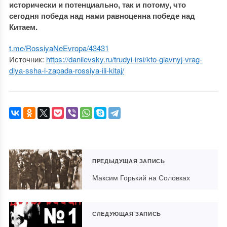
исторически и потенциально, так и потому, что
сегодня
победа над нами равноценна победе над
Китаем.
t.me/RossiyaNeEvropa
/43431
Источник:
https://danilevsky.ru/trudyi-irsi/kto-glavnyj-vrag-
dlya-ssha-i-zapada-rossiya-ili-kitaj/
ПРЕДЫДУЩАЯ ЗАПИСЬ
Максим Горький на Соловках
СЛЕДУЮЩАЯ ЗАПИСЬ