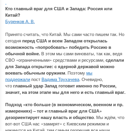
Кто главный враг для США и Запада: Россия или
Китай?
Буренков А. В.
Принято считать, что Китай. Мы сами часто пишем так. Но
сегодня
перед США и всем Западом открылась
возможность «попробовать» победить Россию в
обычной войне.
В этом мы сами виноваты, так как, ведя
СВО «ограниченными» средствами и ресурсами,
сделали
для Запада открытие: с ядерной державой можно
воевать обычным оружием
. Поэтому
мы
поддержали
пост
Вадима Трухачева
. Очевидно,
что
главный удар Запад готовит именно по России,
значит, на этом этапе мы для него и есть главный враг.
Подход «кто больше (в экономическом, военном и пр.
измерениях) –
тот и главный враг для США»
дезориентирует нашу власть и общество
. Мы ждём, что
вот-вот США нас «замирят» с Киевским режимом и
накинутся на Китай, тем самым разрешив все наши