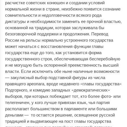
расчистке советских конюшен и создании условий
нормальной жизни в стране, неизбежно появится сознание
сомнительности и недолговечности всякого рода
диктатуры и необходимости заменить ее прочной властью,
основанной на традиции, которая заслуживала бы
безоговорочной поддержки и продолжения. Перевод
России на рельсы нормально устроенного государства
может начаться с восстановления функции главы
государства еще до того, как установится форма
государственного строя, обеспечивающая бесперебойную
и не могущую быть оспоренной преемственность высшей
власти. Если исключить обе ныне наличные возможности
— закулисный выбор подставной фигуры из числа
правящего ареопага, вроде недавнего «главы государ­ства»
Подгорного, и комедию западных «демократичес­ких»
выборов, при которых побеждает тот, кто более фото- или
телегеничен, у кого лучше привязан язык, чья партия
располагает большинством в парламенте или большими
деньгами — то остается решение, освященное русской
традицией и выдвигающее на пост главы государства