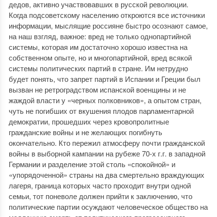
дедов, активно участвовавших в русской революции.
Когда подсоветскому населению откроются все источники
информации, мыслящие россияне быстро осознают самое,
на наш взгляд, важное: вред не только однопартийной
системы, которая им достаточно хорошо известна на
собственном опыте, но и многопартийной, вред всякой
системы политических партий в стране. Им нетрудно
будет понять, что запрет партий в Испании и Греции был
вызван не ретроградством испанской военщины и не
жаждой власти у «черных полковников», а опытом стран,
чуть не погибших от вкушения плодов парламентарной
демократии, прошедших через кровопролитные
гражданские войны и не желающих погибнуть
окончательно. Кто пережил атмосферу почти граждан­ской
войны в выборной кампании на рубеже 70-х г.г. в западной
Германии и разделение этой столь «спокойной» и
«упорядоченной» страны на два смертельно враждующих
лагеря, граница которых часто проходит внутри одной
семьи, тот поневоле должен прийти к заключению, что
политические партии осуждают человеческое общество на