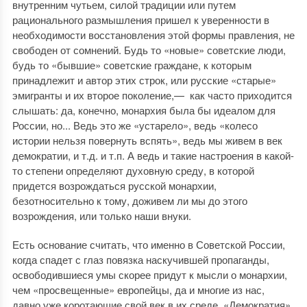
внутренним чутьем, силой традиции или путем
рационального размышления пришел к уверенности в
необходимости восстановления этой формы правления, не
свободен от сомнений. Будь то «новые» советские люди,
будь то «бывшие» советские граждане, к которым
принадлежит и автор этих строк, или русские «старые»
эмигранты и их второе поколение,— как часто приходится
слышать: да, конечно, монархия была бы идеалом для
России, но... Ведь это же «устарело», ведь «колесо
истории нельзя повернуть вспять», ведь мы живем в век
демократии, и т.д. и т.п. А ведь и такие настроения в какой-
то степени определяют духовную среду, в которой
придется возрождаться русской монархии,
безотносительно к тому, доживем ли мы до этого
возрождения, или только наши внуки.
Есть основание считать, что именно в Советской России,
когда спадет с глаз повязка наскучившей пропаганды,
освободившиеся умы скорее придут к мысли о монархии,
чем «просвещенные» европейцы, да и многие из нас,
давно уже коротающие свой век в их среде. «Демократия»