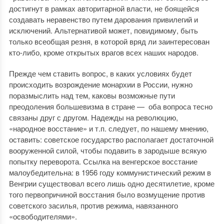
достигнут в рамках авторитарной власти, не боящейся
создавать неравенство путем дарования привилегий и
исключений. Альтернативой может, повидимому, быть
только всеобщая резня, в которой вряд ли заинтересован
кто-либо, кроме открытых врагов всех наших народов.
Прежде чем ставить вопрос, в каких условиях будет
происходить возрождение монархии в России, нужно
поразмыслить над тем, каковы возможные пути
преодоления большевизма в стране — оба вопроса тесно
связаны друг с другом. Надежды на революцию,
«народное восстание» и т.п. следует, по нашему мнению,
оставить: советское государство располагает достаточной
вооруженной силой, чтобы подавить в зародыше всякую
попытку переворота. Ссылка на венгерское восстание
малоубедительна: в 1956 году коммунистичес­кий режим в
Венгрии существовал всего лишь одно десятилетие, кроме
того первопричиной восстания было возмущение против
советского засилья, против режима, навязанного
«освободителями».