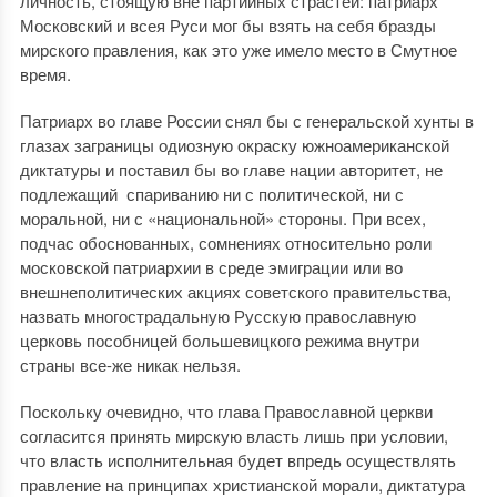
личность, стоящую вне партийных страстей: патриарх
Московский и всея Руси мог бы взять на себя бразды
мирского правления, как это уже имело место в Смутное
время.
Патриарх во главе России снял бы с генеральской хунты в
глазах заграницы одиозную окраску южноамериканской
диктатуры и поставил бы во главе нации авторитет, не
подлежащий спариванию ни с политической, ни с
моральной, ни с «национальной» стороны. При всех,
подчас обоснованных, сомнениях относительно роли
московской патриархии в среде эмиграции или во
внешнеполитических акциях советского правительства,
назвать многострадальную Русскую православную
церковь пособницей большевицкого режима внутри
страны все-же никак нельзя.
Поскольку очевидно, что глава Православной церкви
согласится принять мирскую власть лишь при условии,
что власть исполнительная будет впредь осуществлять
правление на принципах христианской морали, диктатура