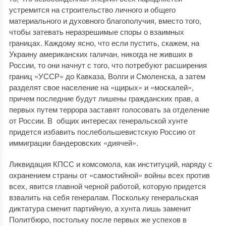
устремится на строительство личного и общего
материального и духовного благополучия, вместо того,
чтобы затевать неразрешимые споры о взаимных
границах. Каждому ясно, что если пустить, скажем, на
Украину американских галичан, никогда не живших в
России, то они начнут с того, что потребуют расширения
границ «УССР» до Кавказа, Волги и Смоленска, а затем
разделят свое население на «щирых» и «москалей»,
причем последние будут лишены гражданских прав, а
первых путем террора заставят голосовать за отделение
от России. В общих интересах генеральской хунте
придется избавить послебольшевистскую Россию от
иммиграции бандеровских «диячей».
Ликвидация КПСС и комсомола, как институций, наряду с
охранением страны от «самостийной» войны всех против
всех, явится главной черной работой, которую придется
взвалить на себя генералам. Поскольку генеральская
диктатура сменит партийную, а хунта лишь заменит
Политбюро, постольку после первых же успехов в