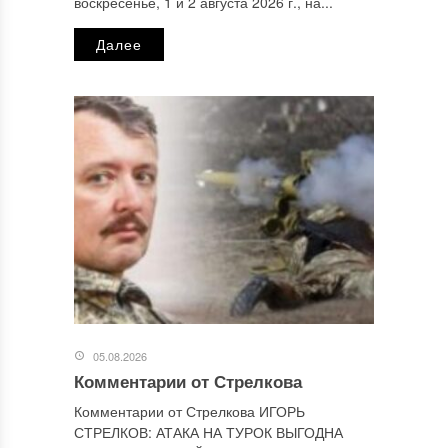
воскресенье, 1 и 2 августа 2026 г., на...
Далее
Сайт
Этот сайт использует Akismet для борьбы со спамом.
Узнайте, как обрабатываются ваши данные комментариев
.
Отправляя сообщение, Вы разрешаете сбор и обработку
персональных данных.
Политика конфиденциальности
.
05.08.2026
Комментарии от Стрелкова
Комментарии от Стрелкова ИГОРЬ
СТРЕЛКОВ: АТАКА НА ТУРОК ВЫГОДНА