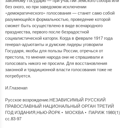
законному Государю — при участии Земского собора или
без оного, но при заведомом исключении
«демократического» голосования — станет само собой
разумеющейся формальностью, проведение которой
сможет быть осуществлено в виде всенародного
празднества, первого после безрадостной
социалистической каторги. Когда в феврале 1917 года
генерал-адъютанты и думские лидеры уговорили
Государя, якобы для пользы России, отречься от
престола, то мнения народа они не спрашивали и
голосовать никого не просили. Для восстановления
законной и традиционной власти голосования тоже не
потребуется.
И.Глазенап
Русское возрождение.НЕЗАВИСИМЫЙ РУССКИЙ
ПРАВОСЛАВНЫЙ НАЦИОНАЛЬНЫЙ ОРГАН ТРЕТИЙ
ГОД ИЗДАНИЯ,НЬЮ-ЙОРК • МОСКВА • ПАРИЖ 1980(1)
сс.83-97