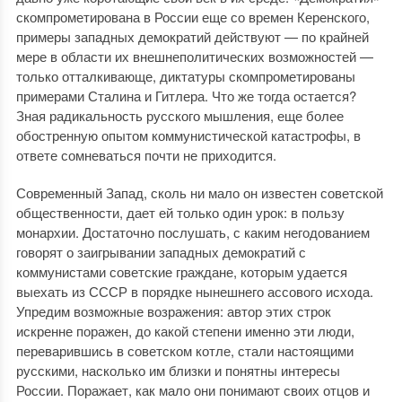
скомпрометирована в России еще со времен Керенского,
примеры западных демократий действуют — по крайней
мере в области их внешнеполитических возможностей —
только отталкивающе, диктатуры скомпрометированы
примерами Сталина и Гитлера. Что же тогда остается?
Зная радикальность русского мышления, еще более
обостренную опытом коммунистической катастрофы, в
ответе сомневаться почти не приходится.
Современный Запад, сколь ни мало он известен советской
общественности, дает ей только один урок: в пользу
монархии. Достаточно послушать, с каким негодованием
говорят о заигрывании западных демократий с
коммунистами советские граждане, которым удается
выехать из СССР в порядке нынешнего ассового исхода.
Упредим возможные возражения: автор этих строк
искренне поражен, до какой степени именно эти люди,
переварившись в советском котле, стали настоящими
русскими, насколько им близки и понятны интересы
России. Поражает, как мало они понимают своих отцов и