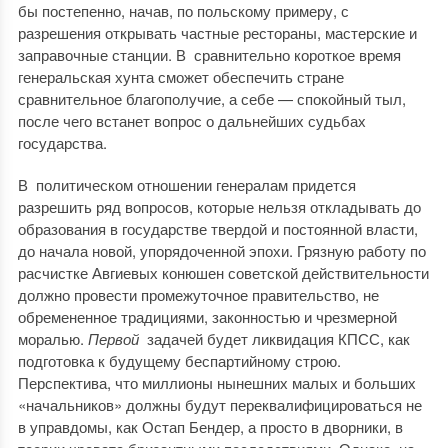
бы постепенно, начав, по польскому примеру, с
разрешения открывать частные рестораны, мастерские и
заправочные станции. В сравнительно короткое время
генеральская хунта сможет обеспечить стране
сравнительное благополучие, а себе — спокойный тыл,
после чего встанет вопрос о дальнейших судьбах
государства.
В политическом отношении генералам придется
разрешить ряд вопросов, которые нельзя откладывать до
образования в государстве твердой и постоянной власти,
до начала новой, упорядоченной эпохи. Грязную работу по
расчистке Авгиевых конюшен советской действительности
должно провести промежуточное правительство, не
обремененное традициями, законностью и чрезмерной
моралью.
Первой
задачей будет ликвидация КПСС, как
подготовка к будущему беспартийному строю.
Перспектива, что миллионы нынешних малых и больших
«начальников» должны будут переквалифицироваться не
в управдомы, как Остап Бендер, а просто в дворники, в