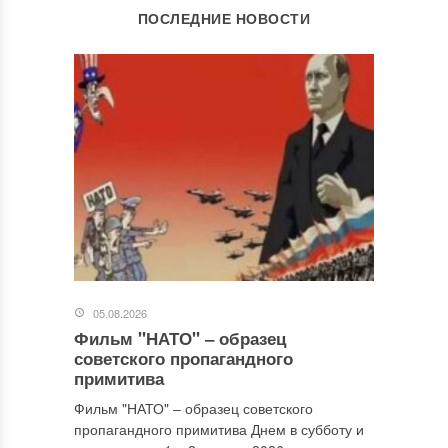
ОСТАВИТЬ КОММЕНТАРИЙ
ПОСЛЕДНИЕ НОВОСТИ
Ваш адрес email не будет опубликован.
Обязательные поля
помечены
*
Комментарий
*
05.08.2026
Фильм "НАТО" ‒ образец
Имя
*
советского пропагандного
примитива
Фильм "НАТО" ‒ образец советского
пропагандного примитива Днем в субботу и
Email
*