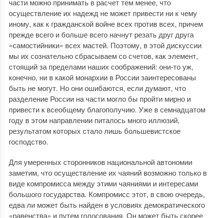
части можно принимать в расчет тем менее, что
осуществление их надежд не может привести ни к чему
иному, как к гражданской войне всех против всех, причем
прежде всего и больше всего начнут резать друг друга
«самостийники» всех мастей. Поэтому, в этой дискуссии
мы их сознательно сбрасываем со счетов, как элемент,
стоящий за пределами наших соображений: они-то уж,
конечно, ни в какой монархии в России заинтересованы
быть не могут. Но они ошибаются, если думают, что
разделение России на части могло бы пройти мирно и
привести к всеобщему благополучию. Уже в семнадцатом
году в этом направлении питалось много иллюзий,
результатом которых стало лишь большевистское
господство.
Для умеренных сторонников национальной автоно­мии
заметим, что осуществление их чаяний возможно только в
виде компромисса между этими чаяниями и интересами
большого государства. Компромисс этот, в свою очередь,
едва ли может быть найден в условиях демократического
«равенства» и путем голосования. Он может быть скорее