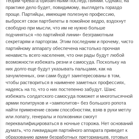
теории чревата бризантными последствиями. Однако, на
практике дело будет, повидимому, выглядеть гораздо
проще. Партийцы, имеющие полезную профессию,
выбросят свои партбилеты в помойное ведро, вздохнут
свободно при мысли, что им не нужно больше
подчиняться «по партийной линии» безграмотным
секретарям и парторгам. Этим последним и прочему, чисто
партийному аппарату обеспечена настолько прочная
ненависть всего населения, что они рады будут любой
возможности избежать резни и самосуда. Поскольку на
них долго еще будут указывать пальцами, как на
зачумленных, они сами будут заинтересованы в том,
чтобы раствориться в наименее заметных профессиях,
надеясь на то, что о них постепенно забудут. Шанс
избежать солдатского самосуда поможет и многотысячной
армии политруков и «замполитов» без большого ропота
найти применение своим способностям, взяв в руки метлу
или лопату, генералы и полковники смогут
переквалифицироваться в ночные сторожа. Нет оснований
думать, что ликвидация партийного аппарата приведет к
образованию армии безработных преторианцев, готовых