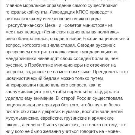
главное моральное оправдание самого существоания
генеральской хунты. Ликвидация КПСС приведет к
автоматическому исчезновению всякого рода
«республиканских Цека» и «советов министров» из
местных невежд.«Ленинская национальная политика»
явно обанкротилась, создав в новой России национальный
вопрос, которого не знала старая. Сегодня русские с
презрением смотрят на кавказских «мандаринщиков»,
мандаринщики ненавидят своих соседей больше, чем
русских, в Прибалтике милиционеры не отвечают на
вопросы, заданные не на местном языке. Преодолеть этот
шовинистический бедлам можно только путем
игнорирования национального вопроса, как не
заслуживающего того, чтобы нормальное государство
уделяло ему внимание. В старой России существовала
национальная литература без того, чтобы нужно было
писать об этом в декретах и указах, воспитывали детей
мусульманские, еврейские, грузинские и армянские
школы, а если не было украинских, то только потому, что
ни у кого не было желания учиться говорить на «мове».