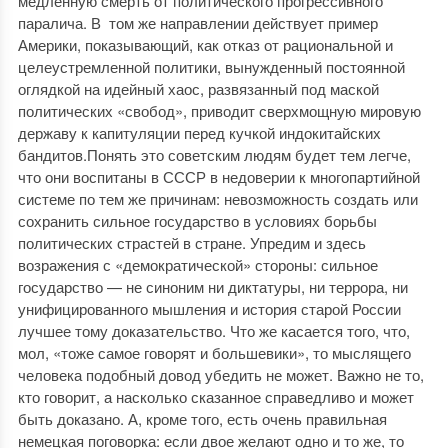
медленную смерть от политического прогрессивного
паралича. В том же направлении действует пример
Америки, показывающий, как отказ от рациональной и
целеустремленной политики, вынужденный постоянной
оглядкой на идейный хаос, развязанный под маской
политических «свобод», приводит сверхмощную мировую
державу к капитуляции перед кучкой индокитайских
бандитов.Понять это советским людям будет тем легче,
что они воспитаны в СССР в недоверии к многопартийной
системе по тем же причинам: невозможность создать или
сохранить сильное государство в условиях борьбы
политических страстей в стране. Упредим и здесь
возражения с «демократической» стороны: сильное
государство — не синоним ни диктатуры, ни террора, ни
унифицированного мышления и история старой России
лучшее тому доказательство. Что же касается того, что,
мол, «тоже самое говорят и большевики», то мыслящего
человека подобный довод убедить не может. Важно не то,
кто говорит, а насколько сказанное справедливо и может
быть доказано. А, кроме того, есть очень правильная
немецкая поговорка: если двое желают одно и то же, то