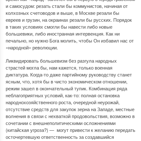
и самосудом: резать стали бы коммунистов, начиная от
колхозных счетоводов и выше, в Москве резали бы
евреев и грузин, на окраинах резали бы русских. Порядок
в таких условиях смогли бы навести либо новые
большевики, либо иностранная интервенция. Как ни
печально, но нужно Бога молить, чтобы Он избавил нас от
«народной» революции.
Ликвидировать большевизм без разгула народных
страстей могла бы, нам кажется, только военная
диктатура. Когда-то даже партийному руководству станет
ясным, что, хотя бы в чисто экономическом отношении,
режим зашел в окончательный тупик. Комбинация ряда
неблагоприятных условий, как-то: полная остановка
народнохозяйственного роста, очередной неурожай,
отсутствие средств для закупок зерна на Западе, местные
волнения в связи с нехваткой продовольствия, возможно в
сочетании с внешнеполитическими осложнениями
(китайская угроза?) — могут привести к желанию передать
осточертевшую ответственность за создавшийся