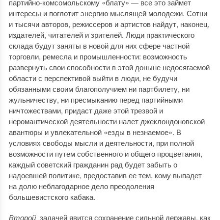
партийно-комсомольскому «блату» — все это займет
интересы и поглотит энергию мыслящей молодежи. Сотни
и тысячи авторов, режиссеров и артистов найдут, наконец,
издателей, читателей и зрителей. Люди практического
склада будут заняты в новой для них сфере частной
торговли, ремесла и промышленности: возможность
развернуть свои способности в этой доныне недосягаемой
области с перспективой выйти в люди, не будучи
обязанными своим благополучием ни партбилету, ни
жульничеству, ни пресмыканию перед партийными
ничтожествами, придаст даже этой трезвой и
неромантической деятельности налет джеклондоновской
авантюры и увлекательной «езды в незнаемое». В
условиях свободы мысли и деятельности, при полной
возможности путем собственного и общего процветания,
каждый советский гражданин рад будет забыть о
надоевшей политике, предоставив ее тем, кому выпадет
на долю неблагодарное дело преодоления
большевистского кабака.
Второй
задачей явится сохранение сильной державы, как