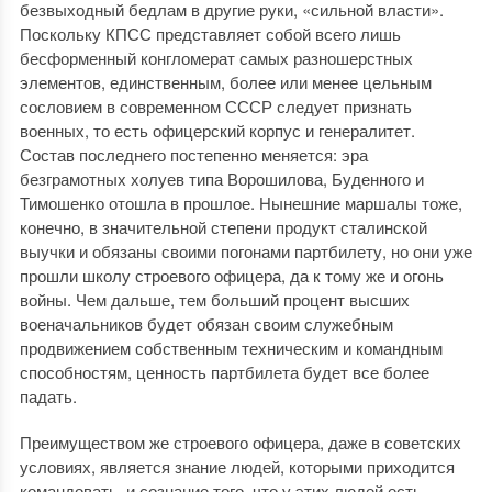
безвыходный бедлам в другие руки, «сильной власти».
Поскольку КПСС представляет собой всего лишь
бесформенный конгломерат самых разношерстных
элементов, единственным, более или менее цельным
сословием в современном СССР следует признать
военных, то есть офицерский корпус и генералитет.
Состав последнего постепенно меняется: эра
безграмотных холуев типа Ворошилова, Буденного и
Тимошенко отошла в прошлое. Нынешние маршалы тоже,
конечно, в значительной степени продукт сталинской
выучки и обязаны своими погонами партбилету, но они уже
прошли школу строевого офицера, да к тому же и огонь
войны. Чем дальше, тем больший процент высших
военачальников будет обязан своим служебным
продвижением собственным техническим и командным
способностям, ценность партбилета будет все более
падать.
Преимуществом же строевого офицера, даже в советских
условиях, является знание людей, которыми приходится
командовать, и сознание того, что у этих людей есть