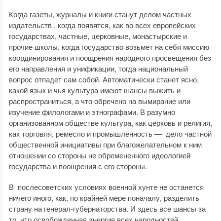
Когда газеты, журналы и книги станут делом частных
издательств , когда появятся, как во всех европейских
государствах, частные, церковные, монастырские и
прочие школы, когда государство возьмет на себя миссию
координирования и поощрения народного просвещения без
его направления и унификации, тогда национальный
вопрос отпадет сам собой. Автоматически станет ясно,
какой язык и чья культура имеют шансы выжить и
распространиться, а что обречено на вымирание или
изучение филологами и этнографами. В разумно
организованном обществе культура, как церковь и религия,
как торговля, ремесло и промышленность — дело частной
общественной инициативы при благожелательном к ним
отношении со стороны не обремененного идеологией
государства и поощрения с его стороны.
В послесоветских условиях военной хунте не останется
ничего иного, как, по крайней мере поначалу, разделить
страну на генерал-губернаторства. И здесь все шансы за
то, что освобожденная энергия всех народностей