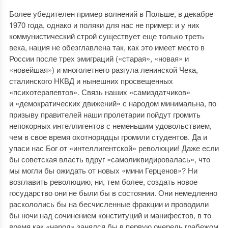
Более убедителен пример волнений в Польше, в декабре
1970 года, однако и поляки для нас не пример: и у них
коммунистический строй существует еще только треть
века, нация не обезглавлена так, как это имеет место в
России после трех эмиграций («старая», «новая» и
«новейшая») и многолетнего разгула ленинской Чека,
сталинского НКВД и нынешних просвещенных
«психотерапевтов». Связь наших «самиздатчиков»
и «демократических движений» с народом минимальна, по
призыву правителей наши пролетарии пойдут громить
непокорных интеллигентов с неменьшим удовольствием,
чем в свое время охотнорядцы громили студентов. Да и
упаси нас Бог от «интеллигентской» революции! Даже если
бы советская власть вдруг «самоликвидировалась», что
мы могли бы ожидать от новых «мини Герценов»? Ни
возглавить революцию, ни, тем более, создать новое
государство они не были бы в состоянии. Они немедленно
раскололись бы на бесчисленные фракции и проводили
бы ночи над сочинением конституций и манифестов, в то
время как «народ» занялся бы в первую очередь грабежом