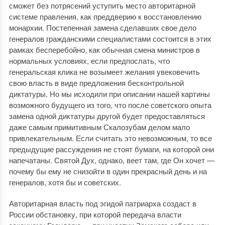
сможет без потрясений уступить место авторитарной
системе правления, как преддверию к восстановлению
монархии. Постепенная замена сделавших свое дело
генералов гражданскими специалистами состоится в этих
рамках бесперебойно, как обычная смена министров в
нормальных условиях, если предпослать, что
генеральская клика не возымеет желания увековечить
свою власть в виде предложения бесконтрольной
диктатуры. Но мы исходили при описании нашей картины
возможного будущего из того, что после советского опыта
замена одной диктатуры другой будет предоставляться
даже самым примитив­ным Скалозубам делом мало
привлекательным. Если считать это невозможным, то все
предыдущие рассуждения не стоят бумаги, на которой они
напечатаны. Святой Дух, однако, веет там, где Он хочет —
почему бы ему не снизойти в один прекрасный день и на
генералов, хотя бы и советских.
Авторитарная власть под эгидой патриарха создаст в
России обстановку, при которой передача власти