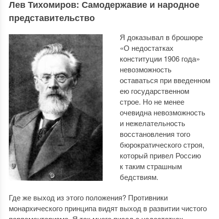
Лев Тихомиров: Самодержавие и народное
представительство
Я доказывал в брошюре
«О недостатках
конституции 1906 года»
невозможность
оставаться при введенном
ею государственном
строе. Но не менее
очевидна невозможность
и нежелательность
восстановления того
бюрократического строя,
который привел Россию
к таким страшным
бедствиям.
Где же выход из этого положения? Противники
монархического принципа видят выход в развитии чистого
парламентаризма. Я так много писал о недостатках