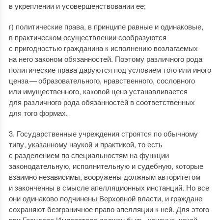
в укреплении и усовершенствовании ее;
г) политические права, в принципе равные и одинаковые,
в практическом осуществлении сообразуются
с пригодностью гражданина к исполнению возлагаемых
на него законом обязанностей. Поэтому различного рода
политические права даруются под условием того или иного
ценза — образовательного, нравственного, сословного
или имущественного, каковой ценз устанавливается
для различного рода обязанностей в соответственных
для того формах.
3. Государственные учреждения строятся по обычному
типу, указанному наукой и практикой, то есть
с разделением по специальностям на функции
законодательную, исполнительную и судебную, которые
взаимно независимы, вооружены должным авторитетом
и законченны в смысле апелляционных инстанций. Но все
они одинаково подчинены Верховной власти, и граждане
сохраняют безграничное право апелляции к ней. Для этого
при Государе Императоре должен быть, конечно, какой-