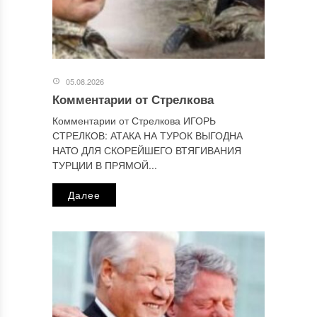
Этот сайт использует Akismet для борьбы со спамом.
Узнайте, как обрабатываются ваши данные комментариев
.
Отправляя сообщение, Вы разрешаете сбор и обработку
персональных данных.
Политика конфиденциальности
.
05.08.2026
Комментарии от Стрелкова
Комментарии от Стрелкова ИГОРЬ
СТРЕЛКОВ: АТАКА НА ТУРОК ВЫГОДНА
НАТО ДЛЯ СКОРЕЙШЕГО ВТЯГИВАНИЯ
ТУРЦИИ В ПРЯМОЙ...
Далее