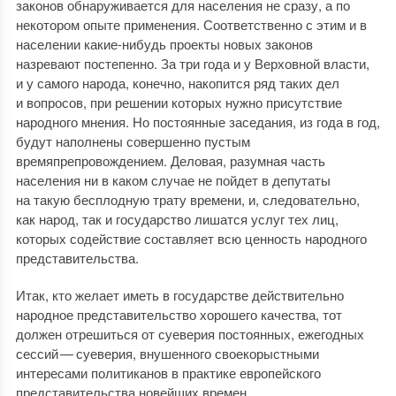
законов обнаруживается для населения не сразу, а по
некотором опыте применения. Соответственно с этим и в
населении какие-нибудь проекты новых законов
назревают постепенно. За три года и у Верховной власти,
и у самого народа, конечно, накопится ряд таких дел
и вопросов, при решении которых нужно присутствие
народного мнения. Но постоянные заседания, из года в год,
будут наполнены совершенно пустым
времяпрепровождением. Деловая, разумная часть
населения ни в каком случае не пойдет в депутаты
на такую бесплодную трату времени, и, следовательно,
как народ, так и государство лишатся услуг тех лиц,
которых содействие составляет всю ценность народного
представительства.
Итак, кто желает иметь в государстве действительно
народное представительство хорошего качества, тот
должен отрешиться от суеверия постоянных, ежегодных
сессий — суеверия, внушенного своекорыстными
интересами политиканов в практике европейского
представительства новейших времен.