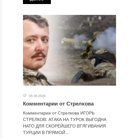
Сайт
Этот сайт использует Akismet для борьбы со спамом.
Узнайте, как обрабатываются ваши данные комментариев
.
Отправляя сообщение, Вы разрешаете сбор и обработку
персональных данных.
Политика конфиденциальности
.
05.08.2026
Комментарии от Стрелкова
Комментарии от Стрелкова ИГОРЬ
СТРЕЛКОВ: АТАКА НА ТУРОК ВЫГОДНА
НАТО ДЛЯ СКОРЕЙШЕГО ВТЯГИВАНИЯ
ТУРЦИИ В ПРЯМОЙ...