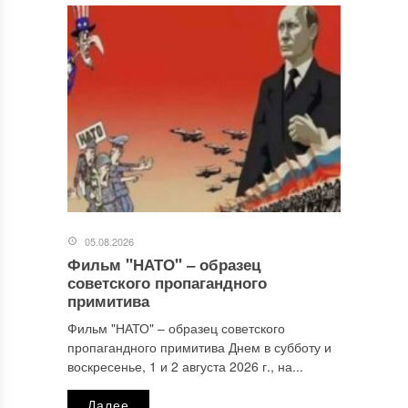
Ваш адрес email не будет опубликован.
Обязательные поля
помечены
*
Комментарий
*
05.08.2026
Фильм "НАТО" ‒ образец
Имя
*
советского пропагандного
примитива
Фильм "НАТО" ‒ образец советского
пропагандного примитива Днем в субботу и
Email
*
воскресенье, 1 и 2 августа 2026 г., на...
Далее