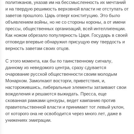
политиканов, указав им на бессмысленность их мечтаний
и на твердую решимость верховной власти не отступать от
заветов прошлого. Царь отверг конституцию. Это было
объявлением войны, но не со стороны короны, а от имени
прессы, общественных организаций, всей интеллигенции.
Как ножом обрезало популярность Царя. Государь в своей
отповеди впервые обнаружил присущую ему твердость и
верность заветам своих отцов.
С этого момента, как бы по таинственному сигналу,
данному из неведомого центра, сразу сдувается
очарование русской общественности своим молодым
Монархом. Замолкают восторги, приветствия, и,
насторожившись, либеральные элементы затаивают свои
вожделения и решаются выжидать. Пресса, еще
скованная рамками цензуры, ведет кампанию против
правительственной власти и принимает тот левый уклон,
от которого она не освободится через много лет, даже в
унижениях эмиграции.