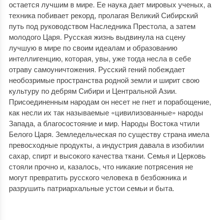
остается лучшим в мире. Ее наука дает мировых ученых, а
техника побивает рекорд, пролагая Великий Сибирский
путь под руководством Наследника Престола, а затем
молодого Царя. Русская жизнь выдвинула на сцену
лучшую в мире по своим идеалам и образованию
интеллигенцию, которая, увы, уже тогда несла в себе
отраву самоуничтожения. Русский гений побеждает
необозримые пространства родной земли и ширит свою
культуру по дебрям Сибири и Центральной Азии.
Присоединенным народам он несет не гнет и порабощение,
как несли их так называемые «цивилизованные» народы
Запада, а благосостояние и мир. Народы Востока чтили
Белого Царя. Земледельческая по существу страна имела
превосходные продукты, а индустрия давала в изобилии
сахар, спирт и высокого качества ткани. Семья и Церковь
стояли прочно и, казалось, что никакие потрясения не
могут превратить русского человека в безбожника и
разрушить патриархальные устои семьи и быта.