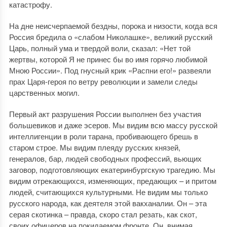
катастрофу.
На дне неисчерпаемой бездны, порока и низости, когда вся
Россия бредила о «слабом Николашке», великий русский
Царь, полный ума и твердой воли, сказал: «Нет той
жертвы, которой Я не принес бы во имя горячо любимой
Мною России». Под гнусный крик «Распни его!» развеяли
прах Царя-героя по ветру революции и замели следы
царственных могил.
Первый акт разрушения России выполнен без участия
большевиков и даже эсеров. Мы видим всю массу русской
интеллигенции в роли тарана, пробивающего брешь в
старом строе. Мы видим плеяду русских князей,
генералов, бар, людей свободных профессий, вьющих
заговор, подготовляющих екатеринбургскую трагедию. Мы
видим отрекающихся, изменяющих, предающих – и притом
людей, считающихся культурными. Не видим мы только
русского народа, как деятеля этой вакханалии. Он – эта
серая скотинка – правда, скоро стал резать, как скот,
своих офицеров на покидаемом фронте. Он, внимая