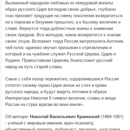
Вызванный народною любовью из неведомой могилы
образ русского Царя взглядом своих добрых, глубоких
глаз призовет грядущие на смену поколения возвратиться
не к порокам и безумию прошлого, а к былому величию и
славе. Вернутся тогда доблестные воины к знаменам
своих предков. Все молодое, новое возвратится к очагам
своих отцов. Вспомнит тогда Россия митрополита Антония,
чей голос одиноко звучал призывом к отрезвлению и
который и на чужбине служил Русской Церкви, Царю и
Родине. Православная Церковь благословит русский
народ на путь старой славы.
Смыв с себя позор пережитого, оздоровившаяся Россия
сплетет своему герою-Царю венок из слез и крови
русского народа, и будут видеть потомки в образе
Императора Николая II символ величия, славы и мощи
России на страх врагам во веки веков».
Об авторе:
Николай Васильевич Краинский
(1869-1951)
- учёный с мировым именем, врач-психиатр,
общественный деятель, публицист, писатель, участника