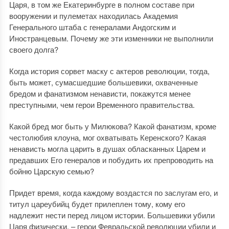
Царя, в том же Екатеринбурге в полном составе при
вооружении и пулеметах находилась Академия
Генерального штаба с генералами Андогским и
Иностранцевым. Почему же эти изменники не выполнили
своего долга?
Когда история сорвет маску с актеров революции, тогда,
быть может, сумасшедшие большевики, охваченные
бредом и фанатизмом ненависти, покажутся менее
преступными, чем герои Временного правительства.
Какой бред мог быть у Милюкова? Какой фанатизм, кроме
честолюбия клоуна, мог охватывать Керенского? Какая
ненависть могла царить в душах обласканных Царем и
предавших Его генералов и побудить их препроводить на
бойню Царскую семью?
Придет время, когда каждому воздастся по заслугам его, и
титул цареубийц будет прилеплен тому, кому его
надлежит нести перед лицом истории. Большевики убили
Царя физически, – герои Февральской революции убили и