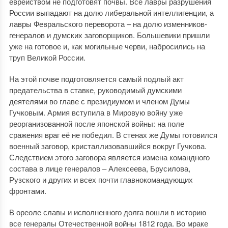
еврейством не подготовят почвы. Все лавры разрушения
России выпадают на долю либеральной интеллигенции, а
лавры Февральского переворота – на долю изменников-
генералов и думских заговорщиков. Большевики пришли
уже на готовое и, как могильные черви, набросились на
труп Великой России.
На этой почве подготовляется самый подлый акт
предательства в ставке, руководимый думскими
деятелями во главе с президиумом и членом Думы
Гучковым. Армия вступила в Мировую войну уже
реорганизованной после японской войны: на поле
сражения враг её не победил. В стенах же Думы готовился
военный заговор, кристаллизовавшийся вокруг Гучкова.
Следствием этого заговора является измена командного
состава в лице генералов – Алексеева, Брусилова,
Рузского и других и всех почти главнокомандующих
фронтами.
В ореоле славы и исполненного долга вошли в историю
все генералы Отечественной войны 1812 года. Во мраке