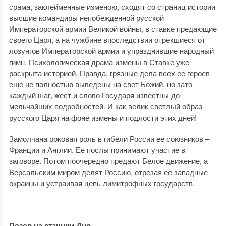
срама, заклейменные изменою, сходят со страниц истории
высшие командиры непобежденной русской
Императорской армии Великой войны, в ставке предающие
своего Царя, а на чужбине впоследствии отрекшиеся от
лозунгов Императорской армии и упразднившие народный
гимн. Психологическая драма измены в Ставке уже
раскрыта историей. Правда, грязные дела всех ее героев
еще не полностью выведены на свет Божий, но зато
каждый шаг, жест и слово Государя известны до
мельчайших подробностей. И как велик светлый образ
русского Царя на фоне измены и подлости этих дней!
Замолчана роковая роль в гибели России ее союзников –
Франции и Англии. Ее послы принимают участие в
заговоре. Потом поочередно предают Белое движение, а
Версальским миром делят Россию, отрезая ее западные
окраины и устраивая цепь лимитрофных государств.
Позор на станции Дно