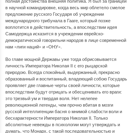
полная достоинства внешняя политика. Я был за границей
в научной командировке, когда весь мир облетело смелое
предложение русского Государя об учреждении
международного трибунала в Гааге, который позже
воплотится в действительность, а впоследствии идея
Самодержца исказится в учреждении еврейско-
демократической говорильни народов в лице современной
нам «лиги наций» и «ОНУ».
Во главе мощной Державы уже тогда обрисовывается
личность Императора Николая II с его рыцарской
природою. Всегда спокойный, выдержанный, прекрасно
образованный и воспитанный, владеющий собою Государь
проявляет две главные черты своей личности, которые
впоследствии будут отрицать и обесценивать его враги:
это трезвый ум и твердая воля. Нет нелепее
революционной легенды, чем прочно вбитая в мозги
русской интеллигенции басня о мнимой слабости воли и
бесхарактерности Императора Николая II. Только
абсолютные невежды в психологии могут утверждать и
думать, что Монарх, с такой последовательностью и