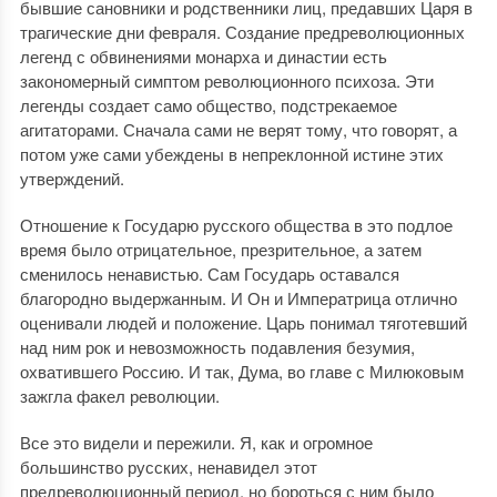
бывшие сановники и родственники лиц, предавших Царя в
трагические дни февраля. Создание предреволюционных
легенд с обвинениями монарха и династии есть
закономерный симптом революционного психоза. Эти
легенды создает само общество, подстрекаемое
агитаторами. Сначала сами не верят тому, что говорят, а
потом уже сами убеждены в непреклонной истине этих
утверждений.
Отношение к Государю русского общества в это подлое
время было отрицательное, презрительное, а затем
сменилось ненавистью. Сам Государь оставался
благородно выдержанным. И Он и Императрица отлично
оценивали людей и положение. Царь понимал тяготевший
над ним рок и невозможность подавления безумия,
охватившего Россию. И так, Дума, во главе с Милюковым
зажгла факел революции.
Все это видели и пережили. Я, как и огромное
большинство русских, ненавидел этот
предреволюционный период, но бороться с ним было