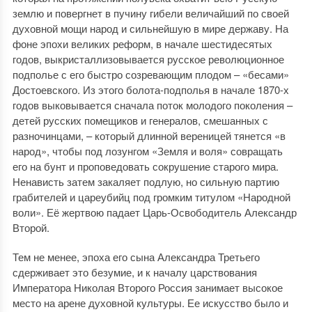
землю и повергнет в пучину гибели величайший по своей
духовной мощи народ и сильнейшую в мире державу. На
фоне эпохи великих реформ, в начале шестидесятых
годов, выкристаллизовывается русское революционное
подполье с его быстро созревающим плодом – «бесами»
Достоевского. Из этого болота-подполья в начале 1870-х
годов выковывается сначала поток молодого поколения –
детей русских помещиков и генералов, смешанных с
разночинцами, – который длинной вереницей тянется «в
народ», чтобы под лозунгом «Земля и воля» совращать
его на бунт и проповедовать сокрушение старого мира.
Ненависть затем закаляет подлую, но сильную партию
грабителей и цареубийц под громким титулом «Народной
воли». Её жертвою падает Царь-Освободитель Александр
Второй.
Тем не менее, эпоха его сына Александра Третьего
сдерживает это безумие, и к началу царствования
Императора Николая Второго Россия занимает высокое
место на арене духовной культуры. Ее искусство было и