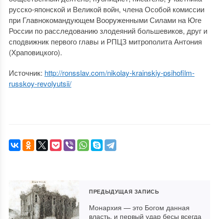
русско-японской и Великой войн, члена Особой комиссии
при Главнокоманду­ющем Вооруженными Силами на Юге
России по расследованию злодеяний большевиков, друг и
сподвижник первого главы и РПЦЗ митрополита Антония
(Храповицкого).
Источник:
http://ronsslav.com/nikolay-krainskiy-psihofilm-
russkoy-revolyutsii/
ПРЕДЫДУЩАЯ ЗАПИСЬ
Монархия — это Богом данная
власть, и первый удар бесы всегда