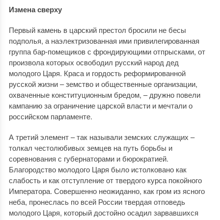
Измена сверху
Первый камень в царский престол бросили не бесы
подполья, а наэлектризованная ими привилегированная
группа бар-помещиков с фрондирующими отпрысками, от
произвола которых освободил русский народ дед
молодого Царя. Краса и гордость реформированной
русской жизни – земство и общественные организации,
охваченные конституционным бредом, – дружно повели
кампанию за ограничение царской власти и мечтали о
российском парламенте.
А третий элемент – так называли земских служащих –
толкал честолюбивых земцев на путь борьбы и
соревнования с губернаторами и бюрократией.
Благородство молодого Царя было истолковано как
слабость и как отступление от твердого курса покойного
Императора. Совершенно неожиданно, как гром из ясного
неба, пронеслась по всей России твердая отповедь
молодого Царя, который достойно осадил зарвавшихся