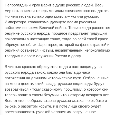
Непроглядный мрак царит в душе русских людей. Весь
мир поклоняется теперь могилам «неизвестного солдата».
Но неизвестна только одна могила – могила русского
Императора, главнокомандующего всеми русскими
войсками во время Великой войны. Только когда рассеется
безумие русского народа, прошлое предстанет грядущим
поколениям в настоящих тонах, тогда во всей своей красе
обрисуется облик Царя-героя, который на фоне страстей и
безумия останется чистым, незапятнанным, непоколебимо
твердым в своем служении России и долгу.
В чистых красках обрисуется тогда и настоящая душа
русского народа такою, какою она была до часа
потрясения на длинном историческом пути. Отброшенные
на много десятилетий назад, русские люди рады будут
возвратиться к тому сказочному прошлому, о котором они
теперь вопят в своем безумии, что к старому возврата нет.
Воплотится в образы старая русская сказка – о рыбаке и
рыбке, о разбитом корыте, и в поте лица своего будет
восстанавливать русский человек им разрушенное.