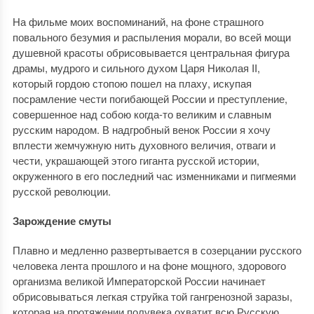
На фильме моих воспоминаний, на фоне страшного
повального безумия и распыления морали, во всей мощи
душевной красоты обрисовывается центральная фигура
драмы, мудрого и сильного духом Царя Николая II,
который гордою стопою пошел на плаху, искупая
посрамление чести погибающей России и преступление,
совершенное над собою когда-то великим и славным
русским народом. В надгробный венок России я хочу
вплести жемчужную нить духовного величия, отваги и
чести, украшающей этого гиганта русской истории,
окруженного в его последний час изменниками и пигмеями
русской революции.
Зарождение смуты
Плавно и медленно развертывается в созерцании русского
человека лента прошлого и на фоне мощного, здорового
организма великой Императорской России начинает
обрисовываться легкая струйка той гангренозной заразы,
которая на протяжении полувека охватит всю Русскую