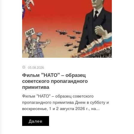
Для психиатра такая летопись слишком эмоциональна и,
поэтому не совсем объективна. Столыпин обесилил
правые течения? - А кто назначил Столыпина? Генерал
Алексеев участвовал в заговоре? А кто назначил генерала
Алексеева? Как и командующих фронтами? А кто следил
за школой и университетом, где и зрела революция? И что
особенно необъяснимо - ни слова о роли Церкви в
свержении Царя и революции, и также о подвиге белых
героев, искупивших своей кровью, и своей борьбой, свои
либеральные и революционные заблуждения.
05.08.2026
Фильм "НАТО" ‒ образец
ОСТАВИТЬ КОММЕНТАРИЙ
советского пропагандного
примитива
Ваш адрес email не будет опубликован.
Обязательные поля
Фильм "НАТО" ‒ образец советского
помечены
*
пропагандного примитива Днем в субботу и
Комментарий
*
воскресенье, 1 и 2 августа 2026 г., на...
Далее