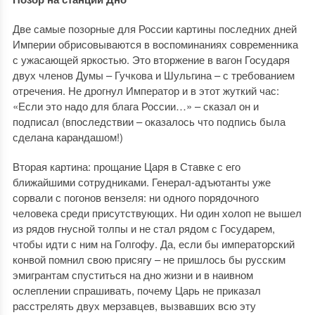
Две самые позорные для России картины последних дней
Империи обрисовываются в воспоминаниях современника
с ужасающей яркостью. Это вторжение в вагон Государя
двух членов Думы – Гучкова и Шульгина – с требованием
отречения. Не дрогнул Император и в этот жуткий час:
«Если это надо для блага России…» – сказал он и
подписал (впоследствии – оказалось что подпись была
сделана карандашом!)
Вторая картина: прощание Царя в Ставке с его
ближайшими сотрудниками. Генерал-адъютанты уже
сорвали с погонов вензеля: ни одного порядочного
человека среди присутствующих. Ни один холоп не вышел
из рядов гнусной толпы и не стал рядом с Государем,
чтобы идти с ним на Голгофу. Да, если бы императорский
конвой помнил свою присягу – не пришлось бы русским
эмигрантам спуститься на дно жизни и в наивном
ослеплении спрашивать, почему Царь не приказал
расстрелять двух мерзавцев, вызвавших всю эту