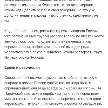
истерическим воплям Керенского, стал дезертировать,
чтобы идти делить земли в свои губернии. Но это уже
дополнительные аккорды к вступлению, сделанному не
им.
Когда обессиленная, распятая героями Февраля Россия
уже безжизненным трупом распласталась по шестой части
земного простора, поползли могильные черви и, как
черные вороны, набросились на неё выродки рода
человеческого в союзе с жидовою, чтобы растерзать труп
Императорской России.
Евреи и революция
Совершенно невозможно умолчать о той роли, которую
сыграло в гибели России еврейство, но надо быть и
справедливым: они ведь всегда были врагами России. На
Парижской выставке в еврейском павильоне перед всем
миром хвастливо был выставлен перечень того, что дали
евреи миру, – перечень их убийств и заслуг по свержению