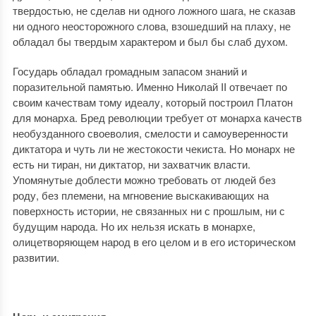
твердостью, не сделав ни одного ложного шага, не сказав
ни одного неосторожного слова, взошедший на плаху, не
обладал бы твердым характером и был бы слаб духом.
Государь обладал громадным запасом знаний и
поразительной памятью. Именно Николай II отвечает по
своим качествам тому идеалу, который построил Платон
для монарха. Бред революции требует от монарха качеств
необузданного своеволия, смелости и самоуверенности
диктатора и чуть ли не жестокости чекиста. Но монарх не
есть ни тиран, ни диктатор, ни захватчик власти.
Упомянутые доблести можно требовать от людей без
роду, без племени, на мгновение выскакивающих на
поверхность истории, не связанных ни с прошлым, ни с
будущим народа. Но их нельзя искать в монархе,
олицетворяющем народ в его целом и в его историческом
развитии.