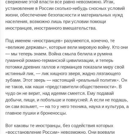
свержение этой власти все равно невозможно. Итак,
установление в России сколько-нибудь сносных условий
жизни, обеспечение безопасности и материальных нужд
населения, возможно лишь при условии помощи
иностранцев, иностранного вмешательства.
Под именем «иностранцев» разумеются, конечно, те
«великие державы», которые вели мировую войну. Кто они
— мы теперь знаем. Война смыла белила и румяна
гуманной романо-германской цивилизации, и теперь
потомки древних галлов и германцев показали миру свой
истинный лик, — лик хищного зверя, жадно лязгающего
зубами. Этот зверь — настоящий «реальный политик». Он
не таков, как наши «представители общественности». В
чудо он не верит, над идеями смеется. Ему подавай
добычи, пищи, и побольше и повкусней. А если не подашь,
он сам возьмет, — на то у него техника, наука и культура, а
главное пушки и броненосцы.
Вот каковы те иностранцы, без содействия которых
«восстановление России» невозможно. Они воевали