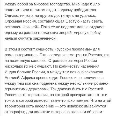
между собой за мировое господство. Мир надо было
поделить или целиком отдать одному победителю.
Однако, ни того, ни другого достигнуть не удалось.
Огромная Россия, составляющая шестую часть света,
осталась «ничьей». Пока ее не поделят или не отдадут
одному из романо-германских зверей, мировую войну
нельзя считать законченной.
В этом и состоит сущность «русской проблемы» для
романо-германцев. Эти последние смотрят на Россию, как
на возможную колонию. Огромные размеры России
нисколько их не смущают. По количеству населения
Индия больше России, а между тем вся она захвачена
Англией. Африка превосходит Россию и по величине, а
между тем вся она поделена между несколькими романо-
германскими державами. Так должно быть и с Россией.
Россия есть территория, на которой произрастает то-то и
то-то, в которой имеются такие-то ископаемые. Что на этой
территории есть население — это неважно: им займутся
этнографы; для политики интересна главным образом