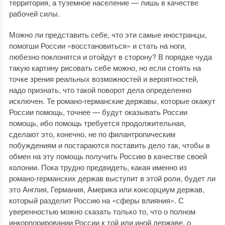
территория, а туземное население — лишь в качестве
рабочей силы.
Можно ли представить себе, что эти самые иностранцы,
помогши России «восстановиться» и стать на ноги,
любезно поклонятся и отойдут в сторону? В порядке чуда
такую картину рисовать себе можно, но если стоять на
точке зрения реальных возможностей и вероятностей,
надо признать, что такой поворот дела определенно
исключен. Те романо-германские державы, которые окажут
России помощь, точнее — будут оказывать России
помощь, ибо помощь требуется продолжительная,
сделают это, конечно, не по филантропическим
побуждениям и постараются поставить дело так, чтобы в
обмен на эту помощь получить Россию в качестве своей
колонии. Пока трудно предвидеть, какая именно из
романо-германских держав выступит в этой роли, будет ли
это Англия, Германия, Америка или консорциум держав,
который разделит Россию на «сферы влияния». С
уверенностью можно сказать только то, что о полном
инкорпорировании России к той или иной державе, о