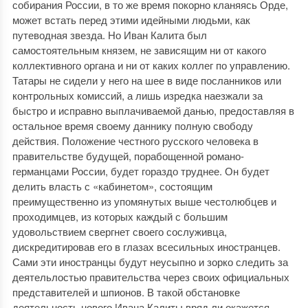
собирания России, в то же время покорно кланяясь Орде,
может встать перед этими идейными людьми, как
путеводная звезда. Но Иван Калита был
самостоятельным князем, не зависящим ни от какого
коллективного органа и ни от каких коллег по управлению.
Татары не сидели у него на шее в виде посланников или
контрольных комиссий, а лишь изредка наезжали за
быстро и исправно выплачиваемой данью, предоставляя в
остальное время своему даннику полную свободу
действия. Положение честного русского человека в
правительстве будущей, порабощенной романо-
германцами России, будет гораздо труднее. Он будет
делить власть с «кабинетом», состоящим
преимущественно из упомянутых выше честолюбцев и
проходимцев, из которых каждый с большим
удовольствием свергнет своего сослуживца,
дискредитировав его в глазах всесильных иностранцев.
Сами эти иностранцы будут неусыпно и зорко следить за
деятельлостью правительства через своих официальных
представителей и шпионов. В такой обстановке
деятельность нового Ивана Калиты вряд ли окажется