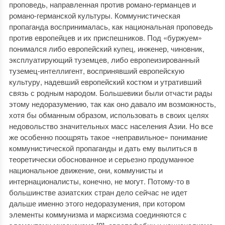
проповедь, направленная против романо-германцев и
романо-германской культуры. Коммунистическая
пропаганда воспринималась, как национальная проповедь
против европейцев и их приспешников. Под «буржуем»
понимался либо европейский купец, инженер, чиновник,
эксплуатирующий туземцев, либо европеизированный
туземец-интеллигент, воспринявший европейскую
культуру, надевший европейский костюм и утративший
связь с родным народом. Большевики были отчасти рады
этому недоразумению, так как оно давало им возможность,
хотя бы обманным образом, использовать в своих целях
недовольство значительных масс населения Азии. Но все
же особенно поощрять такое «неправильное» понимание
коммунистической пропаганды и дать ему вылиться в
теоретически обоснованное и серьезно продуманное
национальное движение, они, коммунисты и
интернационалисты, конечно, не могут. Потому-то в
большинстве азиатских стран дело сейчас не идет
дальше именно этого недоразумения, при котором
элементы коммунизма и марксизма соединяются с