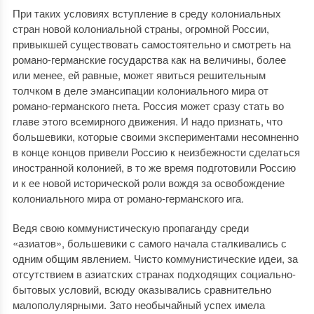
При таких условиях вступление в среду колониальных
стран новой колониальной страны, огромной России,
привыкшей существовать самостоятельно и смотреть на
романо-германские государства как на величины, более
или менее, ей равные, может явиться решительным
толчком в деле эмансипации колониального мира от
романо-германского гнета. Россия может сразу стать во
главе этого всемирного движения. И надо признать, что
большевики, которые своими экспериментами несомненно
в конце концов привели Россию к неизбежности сделаться
иностранной колонией, в то же время подготовили Россию
и к ее новой исторической роли вождя за освобождение
колониального мира от романо-германского ига.
Ведя свою коммунистическую пропаганду среди
«азиатов», большевики с самого начала сталкивались с
одним общим явлением. Чисто коммунистические идеи, за
отсутствием в азиатских странах подходящих социально-
бытовых условий, всюду оказывались сравнительно
малополулярными. Зато необычайный успех имела