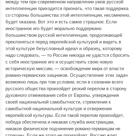
между тем при современном направлении умов русской
интеллигенции приходится признать, что такая поддержка
со стороны большинства этой интеллигенции, несомненно,
будет оказана. Вот это и есть самое страшное. Если
иностранное иго будет морально поддержано
большинством русской интеллигенции, продолжающей
преклоняться перед европейской культурой и видеть в
этой культуре безусловный идеал и образец, которому
надо следовать, — то России никогда не удастся сбросить
с себя иностранное иго и осуществить свою новую
историческую миссию, — освобождение мира от власти
романо-германских хищников. Осуществление этих задач
возможно лишь при том условии, если в сознании всего
русского общества произойдет резкий перелом в сторону
духовного отмежевания себя от Европы, угверждения
своей национальной самобытности, стремления к
самобытной национальной культуре и отвержения
европейской культуры. Если такой перелом произойдет,
победа обеспечена и никакая служба иностранцам,
никакое физическое подчинение романо-германцам не
страшны. Если же этого не произойдет, Россию ждет