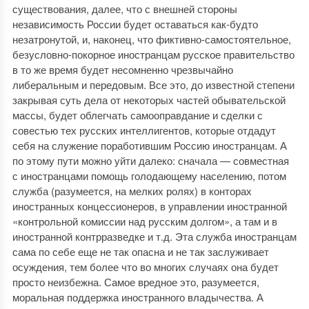
существования, далее, что с внешней стороны
независимость России будет оставаться как-будто
незатронутой, и, наконец, что фиктивно-самостоятельное,
безусловно-покорное иностранцам русское правительство
в то же время будет несомненно чрезвычайно
либеральным и передовым. Все это, до известной степени
закрывая суть дела от некоторых частей обывательской
массы, будет облегчать самооправдание и сделки с
совестью тех русских интеллигентов, которые отдадут
себя на служение поработившим Россию иностранцам. А
по этому пути можно уйти далеко: сначала — совместная
с иностранцами помощь голодающему населению, потом
служба (разумеется, на мелких ролях) в конторах
иностранных концессионеров, в управлении иностранной
«контрольной комиссии над русским долгом», а там и в
иностранной контрразведке и т.д. Эта служба иностранцам
сама по себе еще не так опасна и не так заслуживает
осуждения, тем более что во многих случаях она будет
просто неизбежна. Самое вредное это, разумеется,
моральная поддержка иностранного владычества. А