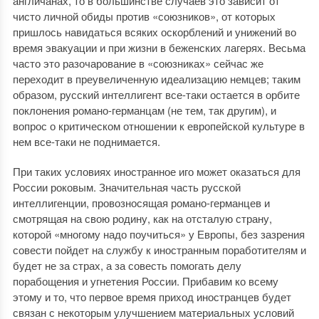
англичанах, то в большинстве случаев это зависит от
чисто личной обиды против «союзников», от которых
пришлось навидаться всяких оскорблений и унижений во
время эвакуации и при жизни в беженских лагерях. Весьма
часто это разочарование в «союзниках» сейчас же
переходит в преувеличенную идеализацию немцев; таким
образом, русский интеллигент все-таки остается в орбите
поклонения романо-германцам (не тем, так другим), и
вопрос о критическом отношении к европейской культуре в
нем все-таки не поднимается.
При таких условиях иностранное иго может оказаться для
России роковым. Значительная часть русской
интеллигенции, провозносящая романо-германцев и
смотрящая на свою родину, как на отсталую страну,
которой «многому надо поучиться» у Европы, без зазрения
совести пойдет на службу к иностранным поработителям и
будет не за страх, а за совесть помогать делу
порабощения и угнетения России. Прибавим ко всему
этому и то, что первое время приход иностранцев будет
связан с некоторым улучшением материальных условий