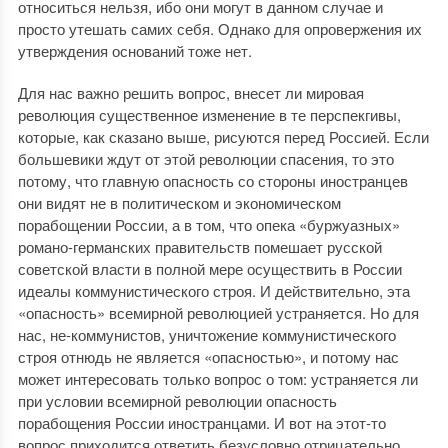
относиться нельзя, ибо они могут в данном случае и
просто утешать самих себя. Однако для опровержения их
утверждения оснований тоже нет.
Для нас важно решить вопрос, внесет ли мировая
революция существенное изменение в те перспекгивы,
которые, как сказано выше, рисуются перед Россией. Если
большевики ждут от этой революции спасения, то это
потому, что главную опасность со стороны иностранцев
они видят не в политическом и экономическом
порабощении России, а в том, что опека «буржуазных»
романо-германских правительств помешает русской
советской власти в полной мере осуществить в России
идеалы коммунистического строя. И действительно, эта
«опасность» всемирной революцией устраняется. Но для
нас, не-коммунистов, уничтожение коммунистического
строя отнюдь не является «опасностью», и потому нас
может интересовать только вопрос о том: устраняется ли
при условии всемирной революции опасность
порабощения России иностранцами. И вот на этот-то
вопрос приходится ответить безусловно отрицательно.