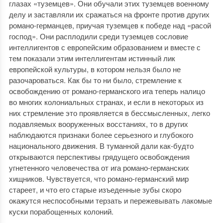
глазах «туземцев». Они обучали этих туземцев военному
делу и заставляли их сражаться на фронте против других
романо-германцев, приучая туземцев к победе над «расой
господ». Они расплодили среди туземцев сословие
интеллигентов с европейским образованием и вместе с
тем показали этим интеллигентам истинный лик
европейской культуры, в котором нельзя было не
разочароваться. Как бы то ни было, стремление к
освобождению от романо-германского ига теперь налицо
во многих колониальных странах, и если в некоторых из
них стремление это проявляется в бессмысленных, легко
подавляемых вооруженных восстаниях, то в других
наблюдаются признаки более серьезного и глубокого
национального движения. В туманной дали как-будто
открываются перспективы грядущего освобождения
угнетенного человечества от ига романо-германских
хищников. Чувствуется, что романо-германский мир
стареет, и что его старые изъеденные зубы скоро
окажутся неспособными терзать и пережевывать лакомые
куски порабощенных колоний.