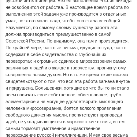
русской интеллигенции. Без ее выполнения Россия никогда
не освободится от рабства. В настоящее время работа по
выполнению этой задачи уже производится в отдельных
умах, но этого мало, надо, чтобы она стала всеобщей.
Разумеется, по самому своему существу работа эта
должна производиться преимущественно в самой
Советской России. По-видимому, она там и производится.
По крайней мере, частные письма, идущие оттуда, часто
содержат в себе свидетельства о глубочайших
переворотах и огромных сдвигах в мировоззрении самых
различных людей и о жажде к творчеству, проникнутому
совершенно новым духом. Но в то же время те же письма
свидетельствуют о том, что вся эта работа загнана внутрь
и придушена. Большевики, хотящие во что бы то ни стало
всем навязать свое собственное, обветшавшее, грубо-
элементарное и не могущее удовлетворить мыслящего
человека миросозерцание, боятся всякого проявления
свободного движения мысли, препятствуют проповеди
идей, не укладывающихся в марксистские схемы, и тем
самым тормозят умственное и нравственное
перерождение русской интеллигенции. Имея свое весьма