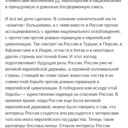
элементами мизонеизма [2], европофобии и национализма
в причудливую и довольно бесформенную смесь.
И все же дело сделано. В сознании значительной части
«азиатов» большевики, а с ними вместе и Россия прочно
ассоциировались с идеями национального освобождения,
с протестом против романо-германцев и европейской
цивилизации. Так смотрят на Россию в Турции, в Персии, в
Афганистане и в Индии, отчасти в Китае и в некоторых
других странах восточной Азии. И этот взгляд
подготавливает будущую роль России, России уже не
великой европейской державы, а огромной колониальной
страны, стоящей во главе своих азиатских сестер в их
совместной борьбе против романо-германцев и
европейской цивилизации. В победоносном исходе этой
борьбы — единственная надежда на спасение России. В
прежнее время, когда Россия еще была великой
европейской державой, можно было говорить о том, что
интересы России сходятся или расходятся с интересами
того или иного европейского государства. Теперь такие
разговоры бессмысленны. Отныне интересы России