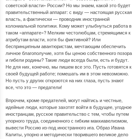
советской власти» России? Но мы знаем, какой это будет
правительственный аппарат: с виду — настоящая русская
власть, а фактически — проводник иностранной
колониальной политики. Кому может улыбнуться работа в
таком «аппарате»? Мелким честолюбцам, стремящимся к
атрибутам власти, хотя бы фиктивной? Или
беспринципным авантюристам, мечтающим обеспечить
личное благополучие, хотя бы ценою собственного позора
и гибели родины? Такие люди всегда были, есть и будут.
Не для них, конечно, мы пишем все это. Пусть готовятся к
своей будущей работе; помешать им в этом невозможно.
Но пусть у других откроются на них глаза, пусть знают
все, что это — предатели!
Впрочем, кроме предателей, могут найтись и честные,
идейные люди, которые захотят войти в будущее, угодное
иностранцам, русское правительство с тем, чтобы путем
упорного труда, соединенного с гибким маккиавелизмом,
вывести Россию из-под иностранного ига. Образ Ивана
Калиты, упорно и методически творившего великое дело