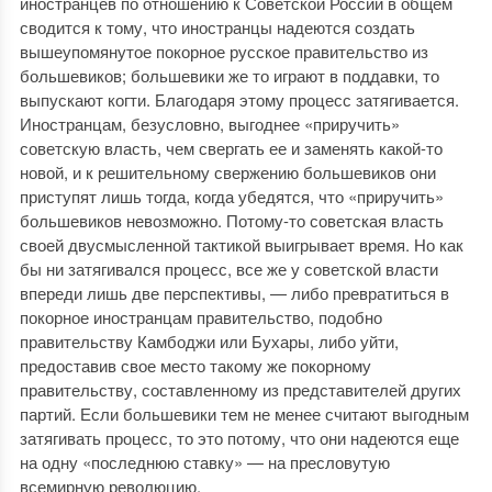
иностранцев по отношению к Советской России в общем
сводится к тому, что иностранцы надеются создать
вышеупомянутое покорное русское правительство из
большевиков; большевики же то играют в поддавки, то
выпускают когти. Благодаря этому процесс затягивается.
Иностранцам, безусловно, выгоднее «приручить»
советскую власть, чем свергать ее и заменять какой-то
новой, и к решительному свержению большевиков они
приступят лишь тогда, когда убедятся, что «приручить»
большевиков невозможно. Потому-то советская власть
своей двусмысленной тактикой выигрывает время. Но как
бы ни затягивался процесс, все же у советской власти
впереди лишь две перспективы, — либо превратиться в
покорное иностранцам правительство, подобно
правительству Камбоджи или Бухары, либо уйти,
предоставив свое место такому же покорному
правительству, составленному из представителей других
партий. Если большевики тем не менее считают выгодным
затягивать процесс, то это потому, что они надеются еще
на одну «последнюю ставку» — на пресловутую
всемирную революцию.