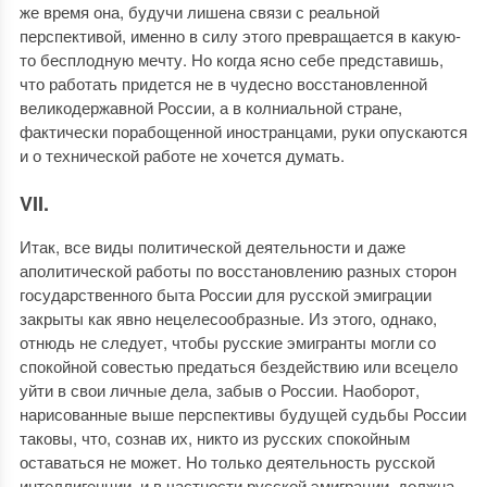
же время она, будучи лишена связи с реальной
перспективой, именно в силу этого превращается в какую-
то бесплодную мечту. Но когда ясно себе представишь,
что работать придется не в чудесно восстановленной
великодержавной России, а в колниальной стране,
фактически порабощенной иностранцами, руки опускаются
и о технической работе не хочется думать.
VII.
Итак, все виды политической деятельности и даже
аполитической работы по восстановлению разных сторон
государственного быта России для русской эмиграции
закрыты как явно нецелесообразные. Из этого, однако,
отнюдь не следует, чтобы русские эмигранты могли со
спокойной совестью предаться бездействию или всецело
уйти в свои личные дела, забыв о России. Наоборот,
нарисованные выше перспективы будущей судьбы России
таковы, что, сознав их, никто из русских спокойным
оставаться не может. Но только деятельность русской
интеллигенции, и в частности русской эмиграции, должна