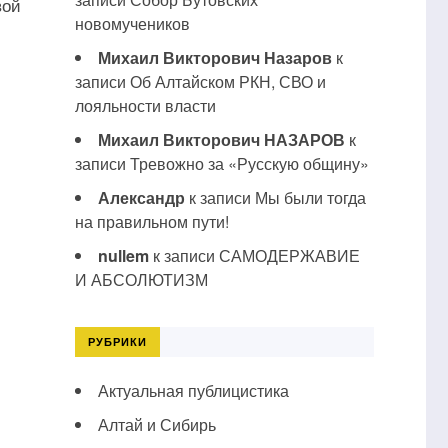
вой
новомучеников
Михаил Викторович Назаров
к
записи
Об Алтайском РКН, СВО и
лояльности власти
Михаил Викторович НАЗАРОВ
к
записи
Тревожно за «Русскую общину»
Александр
к записи
Мы были тогда
на правильном пути!
nullem
к записи
САМОДЕРЖАВИЕ
И АБСОЛЮТИЗМ
РУБРИКИ
Актуальная публицистика
Алтай и Сибирь