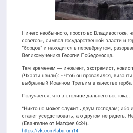
Ничего необычного, просто во Владивостоке, 
советов», символ государственной власти и 
"борцов" и находится в перевёрнутом, разорв
Великомученика Георгия Победоносца.
Тем временем — иноагент, экстремист, новиоп,
(Чхартишвили): «Чтоб он провалился, визант
выбранный Иоанном Третьим в качестве герба 
Получается, что в столице дальнего востока…
“Никто не может служить двум господам; ибо и
станет усердствовать, а о другом не радеть. 
(Евангелие от Матфея 6:24).
https://vk.com/labarum14