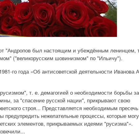
от "Андропов был настоящим и убеждённым ленинцем, 
змом" ("великорусским шовинизмом" по "Ильичу").
1981-го года «Об антисоветской деятельности Иванова 
"русизмом", т. е. демагогией о необходимости борьбы за
рины, за "спасение русской нации", прикрывают свою
ветского строя... Представляется необходимым пресечь
бы предупредить нежелательные процессы, которые могу
ветских элементов, прикрываемых идеями "русизма"».
овечили...