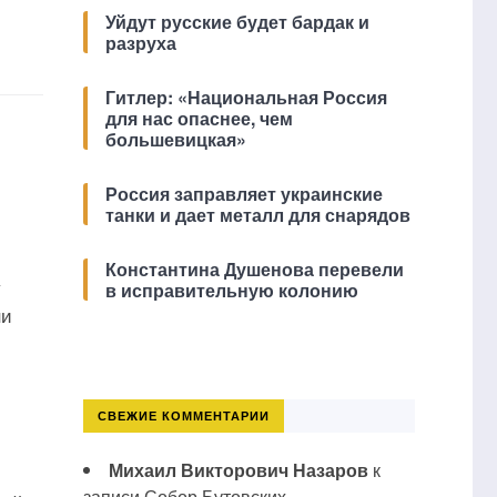
Уйдут русские будет бардак и
разруха
Гитлер: «Национальная Россия
для нас опаснее, чем
большевицкая»
Россия заправляет украинские
танки и дает металл для снарядов
Константина Душенова перевели
у
в исправительную колонию
ни
СВЕЖИЕ КОММЕНТАРИИ
Михаил Викторович Назаров
к
записи
Собор Бутовских