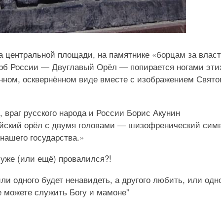
на центральной площади, на памятнике «борцам за влас
герб России — Двуглавый Орёл — попирается ногами эти
анном, осквернённом виде вместе с изображением Свято
 враг русского народа и России Борис Акунин
ийский орёл с двумя головами — шизофренический сим
нашего государства.»
 уже (или ещё) провалился?!
ли одного будет ненавидеть, а другого любить, или одн
Не можете служить Богу и мамоне”