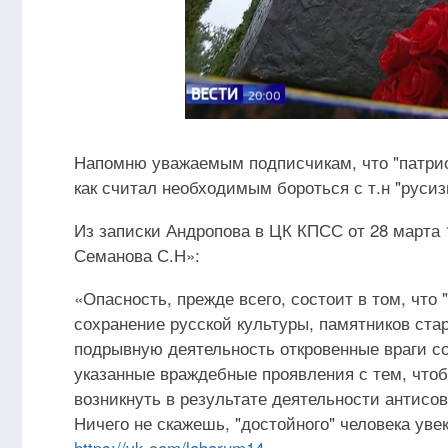
Напомню уважаемым подписчикам, что "патри
как считал необходимым бороться с т.н "руси
Из записки Андропова в ЦК КПСС от 28 марта 
Семанова С.Н»:
«Опасность, прежде всего, состоит в том, что 
сохранение русской культуры, памятников ста
подрывную деятельность откровенные враги со
указанные враждебные проявления с тем, что
возникнуть в результате деятельности антисо
Ничего не скажешь, "достойного" человека увек
https://vk.com/labarum14