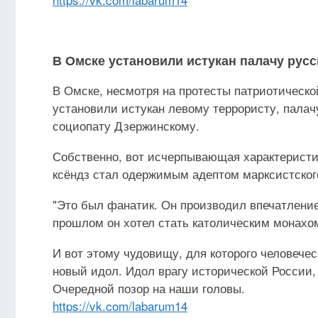
В Омске установили истукан палачу русс
В Омске, несмотря на протесты патриотическо
установили истукан левому террористу, палачу
социопату Дзержинскому.
Собственно, вот исчерпывающая характеристи
ксёндз стал одержимым адептом марксистского
"Это был фанатик. Он производил впечатление
прошлом он хотел стать католическим монахом
И вот этому чудовищу, для которого человеч
новый идол. Идол врагу исторической России, 
Очередной позор на наши головы.
https://vk.com/labarum14