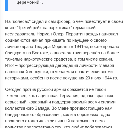
церемоний».
На "колёсах" сидел и сам фюрер, о чём повествует в своей
книге "Третий рейх на наркотиках" германский
исследователь Норман Олер. Первитин вождь национал-
социалистов начал принимать по наущению своего
личного врача Теодора Морелля в 1941-м, после провала
блицкрига на Востоке, а впоследствии перешёл на более
тяжёлые наркотические средства, в том числе кокаин.
Итог – прогрессирующая деградация личности главаря
нацистской верхушки, отмечаемая практически всеми
историками, особенно после покушения 20 июля 1944-го.
Сегодня против русской армии сражается не такой
тяжеловес, как нацистская Германия, однако враг тоже
серьёзный, коварный и поддерживаемый всеми силами
коллективного Запада. Во главе противостоящего нам
бандеровского образования, как и в сороковых годах
прошлого столетия, стоит явный наркоман, а в его
воинстве предостаточно тех, кто любит побаловаться