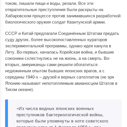
током, лишали пищи и воды, резали. Все эти
отвратительные преступления были раскрыты на
Хабаровском процессе против занимавшихся разработкой
биологического оружия солдат Квантунской армии.
СССР и Китай предлагали Соединённым Штатам предать
суду других, более высокопоставленных кураторов
экспериментальной программы, однако идея канула в
Лету. Во-первых, началась Корейская война, и бывшие
союзники схлестнулись не на жизнь, а на смерть. Во-
вторых, американцы сами решили обогатиться
недюжинным опытом бывших японских врагов, а с
середины 1940-х – друзей и верных сателлитов (не зря
Японию называют непотопляемым авианосцем Штатов в
Тихом океане).
«Из числа видных японских военных
преступников бактериологической войны,
которые были упомянуты в ноте советского
правительства от 1 февраля 1950 г., три