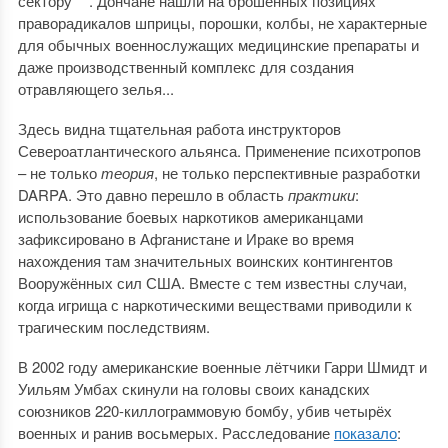
сектору"**. Дончане нашли на брошенных позициях
праворадикалов шприцы, порошки, колбы, не характерные
для обычных военнослужащих медицинские препараты и
даже производственный комплекс для создания
отравляющего зелья...
Здесь видна тщательная работа инструкторов
Североатлантического альянса. Применение психотропов
– не только
теория
, не только перспективные разработки
DARPA. Это давно перешло в область
практики
:
использование боевых наркотиков американцами
зафиксировано в Афганистане и Ираке во время
нахождения там значительных воинских контингентов
Вооружённых сил США. Вместе с тем известны случаи,
когда игрища с наркотическими веществами приводили к
трагическим последствиям.
В 2002 году американские военные лётчики Гарри Шмидт и
Уильям Умбах скинули на головы своих канадских
союзников 220-киллограммовую бомбу, убив четырёх
военных и ранив восьмерых. Расследование
показало
: