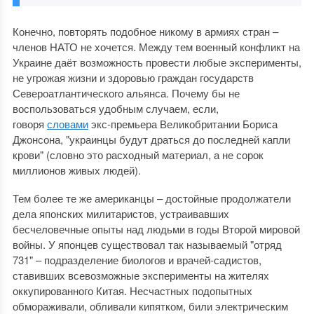
Конечно, повторять подобное никому в армиях стран –
членов НАТО не хочется. Между тем военный конфликт на
Украине даёт возможность провести любые эксперименты,
не угрожая жизни и здоровью граждан государств
Североатлантического альянса. Почему бы не
воспользоваться удобным случаем, если,
говоря
словами
экс-премьера Великобритании Бориса
Джонсона, "украинцы будут драться до последней капли
крови" (словно это расходный материал, а не сорок
миллионов живых людей).
Тем более те же американцы – достойные продолжатели
дела японских милитаристов, устраивавших
бесчеловечные опыты над людьми в годы Второй мировой
войны. У японцев существовал так называемый "отряд
731" – подразделение биологов и врачей-садистов,
ставивших всевозможные эксперименты на жителях
оккупированного Китая. Несчастных подопытных
обмораживали, обливали кипятком, били электрическим