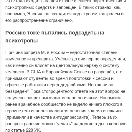
2012 года входит в нашей стране в список наркотических и
психотропных средств и запрещён. В таких странах, как,
например, Япония, он находится под строгим контролем и
его распространение ограничено.
Россию тоже пытались подсадить на
психотропы
Причина запрета М. в России – недостаточная степень
изученности препарата. Учёные до сих пор не определили,
как именно он влияет на центральную нервную систему
человека. В США и Европейском Союзе он разрешён, его
принимают студенты во время подготовки к сессии и
офисные работники перед дедлайнами. Но так ли он
безвреден? Пока стопроцентного ответа на этот вопрос не
получено, запрет выглядит вполне логичным. Напомним,
ранее врачебное сообщество не видело ничего плохого в
героине (его использовали для лечения кашля) и кокаине
(применяли в качестве антидепрессанта). Теперь за их
распространение можно "уехать" на долгие годы в колонию
по статье 228 УК.