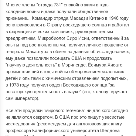
Многие члены "отряда 731" спокойно жили в годы
холодной войны и даже получали общественное
признание... Командир отряда Масадзи Китано в 1946 году
репатриировался в Страну восходящего солнца и работал
в фармацевтических компаниях, руководил целым
предприятием. Микробиолог Сиро Исии, ответственный за
опыты над военнопленными, получил личное прощение от
генерала Макартура в обмен на данные об исследованиях,
ему даже позволили посещать США и продолжать
"научную деятельность" в Мэриленде. Ёсимура Хисато,
промышлявший в годы войны обморожением маленьких
детей и опытами с химическим отравлением подопытных,
в 1978 году получил орден Восходящего солнца "за
новаторскую деятельность в науке" (его, к слову, вручает
сам император).
Все эти проделки "мирового гегемона" ни для кого сегодня
не являются секретом. В США про это пишут увесистые
исследования (рекомендуем для англоговорящих книгу
профессора Калифорнийского университета Шелдона