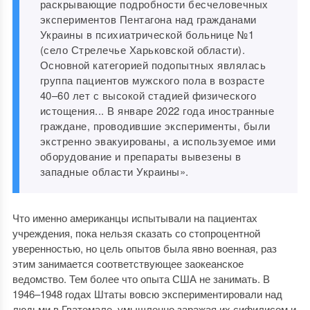
раскрывающие подробности бесчеловечных
экспериментов Пентагона над гражданами
Украины в психиатрической больнице №1
(село Стрелечье Харьковской области).
Основной категорией подопытных являлась
группа пациентов мужского пола в возрасте
40–60 лет с высокой стадией физического
истощения... В январе 2022 года иностранные
граждане, проводившие эксперименты, были
экстренно эвакуированы, а используемое ими
оборудование и препараты вывезены в
западные области Украины».
Что именно американцы испытывали на пациентах
учреждения, пока нельзя сказать со стопроцентной
уверенностью, но цель опытов была явно военная, раз
этим занимается соответствующее заокеанское
ведомство. Тем более что опыта США не занимать. В
1946–1948 годах Штаты вовсю экспериментировали над
людьми в Гватемале, умышленно заражая их сифилисом и