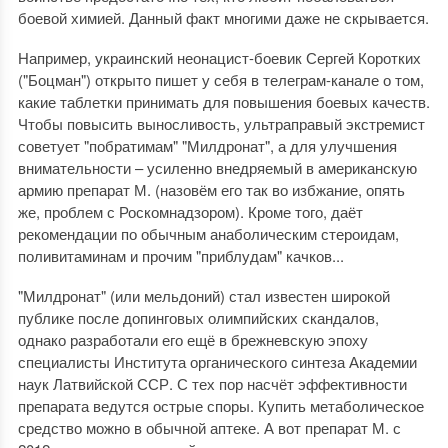
боевой химией. Данный факт многими даже не скрывается.
Например, украинский неонацист-боевик Сергей Коротких
("Боцман") открыто пишет у себя в телеграм-канале о том,
какие таблетки принимать для повышения боевых качеств.
Чтобы повысить выносливость, ультраправый экстремист
советует "побратимам" "Милдронат", а для улучшения
внимательности – усиленно внедряемый в американскую
армию препарат М. (назовём его так во избжание, опять
же, проблем с Роскомнадзором). Кроме того, даёт
рекомендации по обычным анаболическим стероидам,
поливитаминам и прочим "приблудам" качков...
"Милдронат" (или мельдоний) стал известен широкой
публике после допинговых олимпийских скандалов,
однако разработали его ещё в брежневскую эпоху
специалисты Института органического синтеза Академии
наук Латвийской ССР. С тех пор насчёт эффективности
препарата ведутся острые споры. Купить метаболическое
средство можно в обычной аптеке. А вот препарат М. с