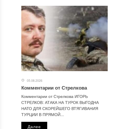
Сайт
Этот сайт использует Akismet для борьбы со спамом.
Узнайте, как обрабатываются ваши данные комментариев
.
Отправляя сообщение, Вы разрешаете сбор и обработку
персональных данных.
Политика конфиденциальности
.
05.08.2026
Комментарии от Стрелкова
Комментарии от Стрелкова ИГОРЬ
СТРЕЛКОВ: АТАКА НА ТУРОК ВЫГОДНА
НАТО ДЛЯ СКОРЕЙШЕГО ВТЯГИВАНИЯ
ТУРЦИИ В ПРЯМОЙ...
Далее