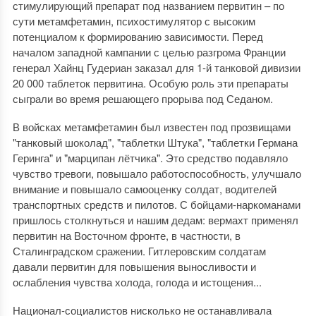
стимулирующий препарат под названием первитин – по
сути метамфетамин, психостимулятор с высоким
потенциалом к формированию зависимости. Перед
началом западной кампании с целью разгрома Франции
генерал Хайнц Гудериан заказал для 1-й танковой дивизии
20 000 таблеток первитина. Особую роль эти препараты
сыграли во время решающего прорыва под Седаном.
В войсках метамфетамин был известен под прозвищами
"танковый шоколад", "таблетки Штука", "таблетки Германа
Геринга" и "марципан лётчика". Это средство подавляло
чувство тревоги, повышало работоспособность, улучшало
внимание и повышало самооценку солдат, водителей
транспортных средств и пилотов. С бойцами-наркоманами
пришлось столкнуться и нашим дедам: вермахт применял
первитин на Восточном фронте, в частности, в
Сталинградском сражении. Гитлеровским солдатам
давали первитин для повышения выносливости и
ослабления чувства холода, голода и истощения...
Национал-социалистов нисколько не останавливала