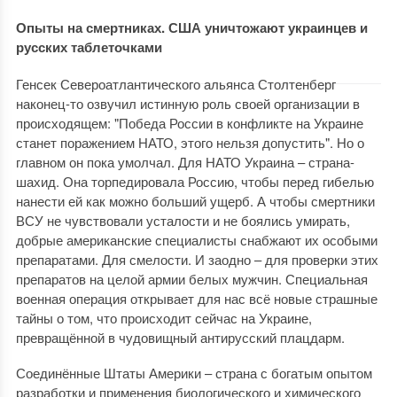
Опыты на смертниках. США уничтожают украинцев и
русских таблеточками
Генсек Североатлантического альянса Столтенберг
наконец-то озвучил истинную роль своей организации в
происходящем: "Победа России в конфликте на Украине
станет поражением НАТО, этого нельзя допустить". Но о
главном он пока умолчал. Для НАТО Украина – страна-
шахид. Она торпедировала Россию, чтобы перед гибелью
нанести ей как можно больший ущерб. А чтобы смертники
ВСУ не чувствовали усталости и не боялись умирать,
добрые американские специалисты снабжают их особыми
препаратами. Для смелости. И заодно – для проверки этих
препаратов на целой армии белых мужчин. Специальная
военная операция открывает для нас всё новые страшные
тайны о том, что происходит сейчас на Украине,
превращённой в чудовищный антирусский плацдарм.
Соединённые Штаты Америки – страна с богатым опытом
разработки и применения биологического и химического