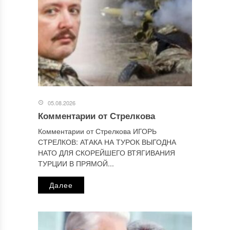
Этот сайт использует Akismet для борьбы со спамом.
Узнайте, как обрабатываются ваши данные комментариев
.
Отправляя сообщение, Вы разрешаете сбор и обработку
персональных данных.
Политика конфиденциальности
.
05.08.2026
Комментарии от Стрелкова
Комментарии от Стрелкова ИГОРЬ
СТРЕЛКОВ: АТАКА НА ТУРОК ВЫГОДНА
НАТО ДЛЯ СКОРЕЙШЕГО ВТЯГИВАНИЯ
ТУРЦИИ В ПРЯМОЙ...
Далее