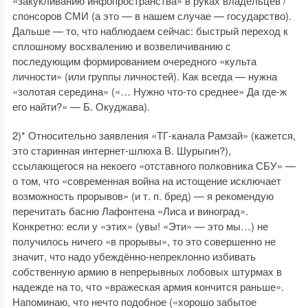
«закукливанию инфопространства» в руках владельцев /
спонсоров СМИ (а это — в нашем случае — государство).
Дальше — то, что наблюдаем сейчас: быстрый переход к
сплошному восхвалению и возвеличиванию с
последующим формированием очередного «культа
личности» (или группы личностей). Как всегда — нужна
«золотая середина» («… Нужно что-то среднее» Да где-ж
его найти?» — Б. Окуджава).
2)* Относительно заявления «ТГ-канала Рамзай» (кажется,
это старинная интернет-шлюха В. Шурыгин?),
ссылающегося на некоего «отставного полковника СБУ» —
о том, что «современная война на истощение исключает
возможность прорывов» (и т. п. бред) — я рекомендую
перечитать басню Лафонтена «Лиса и виноград».
Конкретно: если у «этих» (увы! «Эти» — это мы…) не
получилось ничего «в прорывы», то это совершенно не
значит, что надо убеждённо-непреклонно избивать
собственную армию в непрерывных лобовых штурмах в
надежде на то, что «вражеская армия кончится раньше».
Напоминаю, что нечто подобное («хорошо забытое