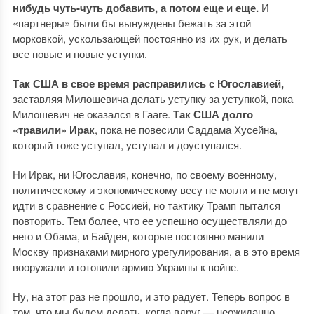
нибудь чуть-чуть добавить, а потом еще и еще.
И
«партнеры» были бы вынуждены бежать за этой
морковкой, ускользающей постоянно из их рук, и делать
все новые и новые уступки.
Так США в свое время расправились с Югославией,
заставляя Милошевича делать уступку за уступкой, пока
Милошевич не оказался в Гааге.
Так США долго
«травили» Ирак
, пока не повесили Саддама Хусейна,
который тоже уступал, уступал и доуступался.
Ни Ирак, ни Югославия, конечно, по своему военному,
политическому и экономическому весу не могли и не могут
идти в сравнение с Россией, но тактику Трамп пытался
повторить. Тем более, что ее успешно осуществляли до
него и Обама, и Байден, которые постоянно манили
Москву признаками мирного урегулирования, а в это время
вооружали и готовили армию Украины к войне.
Ну, на этот раз не прошло, и это радует. Теперь вопрос в
том, что мы будем делать, когда вдруг — неожиданно