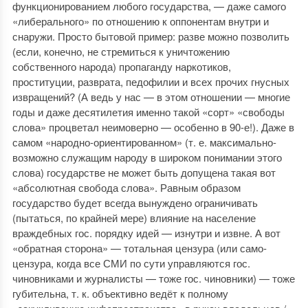
функционированием любого государства, — даже самого
«либерального» по отношению к оппонентам внутри и
снаружи. Просто бытовой пример: разве можно позволить
(если, конечно, не стремиться к уничтожению
собственного народа) пропаганду наркотиков,
проституции, разврата, педофилии и всех прочих гнусных
извращений? (А ведь у нас — в этом отношении — многие
годы и даже десятилетия именно такой «сорт» «свободы
слова» процветал неимоверно — особенно в 90-е!). Даже в
самом «народно-ориентированном» (т. е. максимально-
возможно служащим народу в широком понимании этого
слова) государстве не может быть допущена такая вот
«абсолютная свобода слова». Равным образом
государство будет всегда вынуждено ограничивать
(пытаться, по крайней мере) влияние на население
враждебных гос. порядку идей — изнутри и извне. А вот
«обратная сторона» — тотальная цензура (или само-
цензура, когда все СМИ по сути управляются гос.
чиновниками и журналисты — тоже гос. чиновники) — тоже
губительна, т. к. объективно ведёт к полному