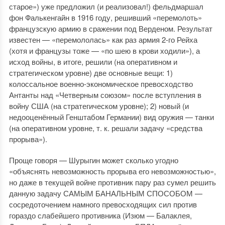
старое») уже предложил (и реализовал!) фельдмаршал
фон Фалькенгайн в 1916 году, решивший «перемолоть»
французскую армию в сражении под Верденом. Результат
известен — «перемололась» как раз армия 2-го Рейха
(хотя и французы тоже — «по шею в крови ходили»), а
исход войны, в итоге, решили (на оперативном и
стратегическом уровне) две основные вещи: 1)
колоссальное военно-экономическое превосходство
Антанты над «Четверным союзом» после вступления в
войну США (на стратегическом уровне); 2) новый (и
недооценённый Генштабом Германии) вид оружия — танки
(на оперативном уровне, т. к. решали задачу «средства
прорыва»).
Проще говоря — Шурыгин может сколько угодно
«объяснять невозможность прорыва его невозможностью»,
но даже в текущей войне противник пару раз сумел решить
данную задачу САМЫМ БАНАЛЬНЫМ СПОСОБОМ —
сосредоточением намного превосходящих сил против
гораздо слабейшего противника (Изюм — Балаклея,