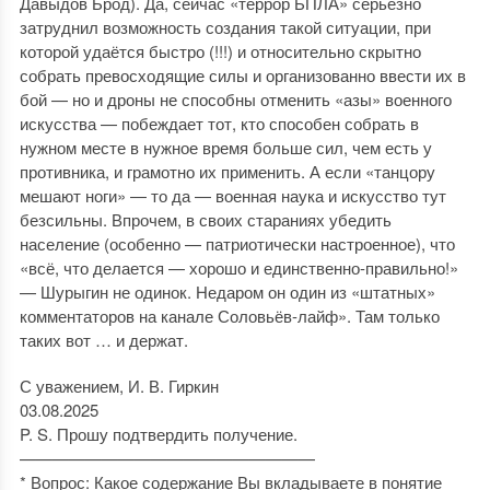
Давыдов Брод). Да, сейчас «террор БПЛА» серьёзно
затруднил возможность создания такой ситуации, при
которой удаётся быстро (!!!) и относительно скрытно
собрать превосходящие силы и организованно ввести их в
бой — но и дроны не способны отменить «азы» военного
искусства — побеждает тот, кто способен собрать в
нужном месте в нужное время больше сил, чем есть у
противника, и грамотно их применить. А если «танцору
мешают ноги» — то да — военная наука и искусство тут
безсильны. Впрочем, в своих стараниях убедить
население (особенно — патриотически настроенное), что
«всё, что делается — хорошо и единственно-правильно!»
— Шурыгин не одинок. Недаром он один из «штатных»
комментаторов на канале Соловьёв-лайф». Там только
таких вот … и держат.
С уважением, И. В. Гиркин
03.08.2025
P. S. Прошу подтвердить получение.
——————————————————
* Вопрос: Какое содержание Вы вкладываете в понятие