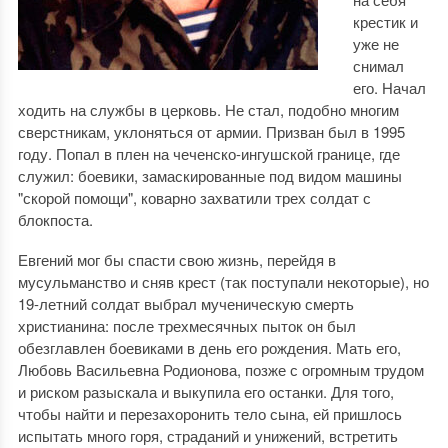
крестик и
уже не
снимал
его. Начал
ходить на службы в церковь. Не стал, подобно многим
сверстникам, уклоняться от армии. Призван был в 1995
году. Попал в плен на чеченско-ингушской границе, где
служил: боевики, замаскированные под видом машины
"скорой помощи", коварно захватили трех солдат с
блокпоста.
Евгений мог бы спасти свою жизнь, перейдя в
мусульманство и сняв крест (так поступали некоторые), но
19-летний солдат выбрал мученическую смерть
христианина: после трехмесячных пыток он был
обезглавлен боевиками в день его рождения. Мать его,
Любовь Васильевна Родионова, позже с огромным трудом
и риском разыскала и выкупила его останки. Для того,
чтобы найти и перезахоронить тело сына, ей пришлось
испытать много горя, страданий и унижений, встретить