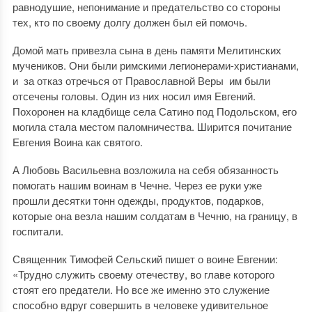
равнодушие, непонимание и предательство со стороны
тех, кто по своему долгу должен был ей помочь.
Домой мать привезла сына в день памяти Мелитинских
мучеников. Они были римскими легионерами-христианами,
и за отказ отречься от Православной Веры им были
отсечены головы. Один из них носил имя Евгений.
Похоронен на кладбище села Сатино под Подольском, его
могила стала местом паломничества. Ширится почитание
Евгения Воина как святого.
А Любовь Васильевна возложила на себя обязанность
помогать нашим воинам в Чечне. Через ее руки уже
прошли десятки тонн одежды, продуктов, подарков,
которые она везла нашим солдатам в Чечню, на границу, в
госпитали.
Священник Тимофей Сельский пишет о воине Евгении:
«Трудно служить своему отечеству, во главе которого
стоят его предатели. Но все же именно это служение
способно вдруг совершить в человеке удивительное