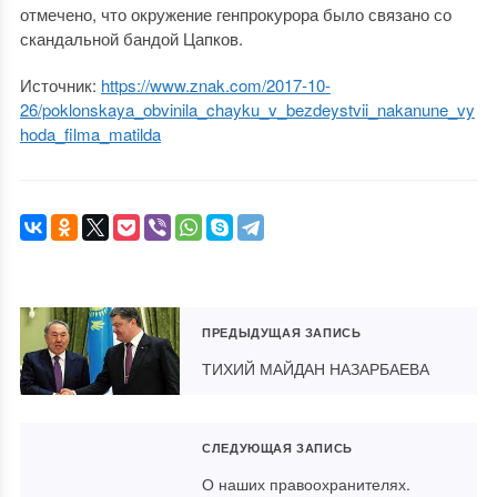
отмечено, что окружение генпрокурора было связано со
скандальной бандой Цапков.
Источник:
https://www.znak.com/2017-10-
26/poklonskaya_obvinila_chayku_v_bezdeystvii_nakanune_vy
hoda_filma_matilda
ПРЕДЫДУЩАЯ ЗАПИСЬ
ТИХИЙ МАЙДАН НАЗАРБАЕВА
СЛЕДУЮЩАЯ ЗАПИСЬ
О наших правоохранителях.