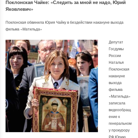
Поклонская Чайке: «Следить за мной не надо, Юрий
Яковлевич»
Поклонская обвинила Юрия Чайку в бездействии накануне выхода
фильма «Матильда»
Депутат
Госдумы
России
Наталья
Поклонская
накануне
выхода
фильма
«Матильда»
записала
видеообращ
ение к
генеральном
у прокурору
РФ Юрию