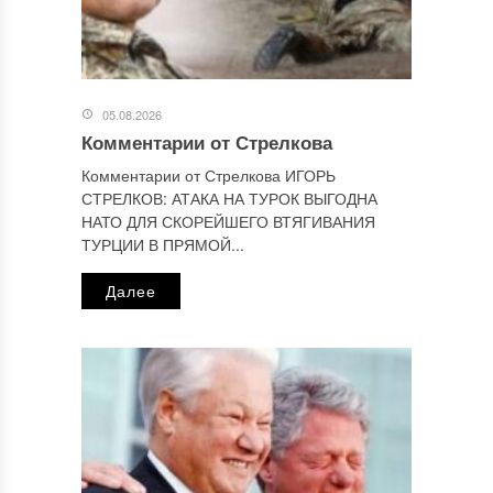
Этот сайт использует Akismet для борьбы со спамом.
Узнайте, как обрабатываются ваши данные комментариев
.
Отправляя сообщение, Вы разрешаете сбор и обработку
персональных данных.
Политика конфиденциальности
.
05.08.2026
Комментарии от Стрелкова
Комментарии от Стрелкова ИГОРЬ
СТРЕЛКОВ: АТАКА НА ТУРОК ВЫГОДНА
НАТО ДЛЯ СКОРЕЙШЕГО ВТЯГИВАНИЯ
ТУРЦИИ В ПРЯМОЙ...
Далее