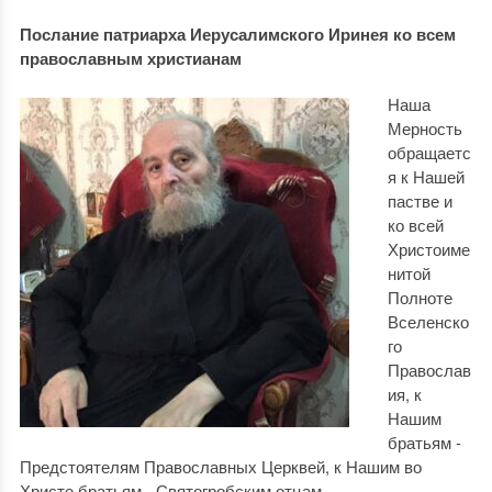
Послание патриарха Иерусалимского Иринея ко всем
православным христианам
Наша
Мерность
обращаетс
я к Нашей
пастве и
ко всей
Христоиме
нитой
Полноте
Вселенско
го
Православ
ия, к
Нашим
братьям -
Предстоятелям Православных Церквей, к Нашим во
Христе братьям - Святогробским отцам.