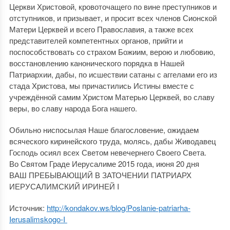
Церкви Христовой, кровоточащего по вине преступников и
отступников, и призывает, и просит всех членов Сионской
Матери Церквей и всего Православия, а также всех
представителей компетентных органов, прийти и
поспособствовать со страхом Божиим, верою и любовию,
восстановлению канонического порядка в Нашей
Патриархии, дабы, по исшествии сатаны с аггелами его из
стада Христова, мы причастились Истины вместе с
учреждённой самим Христом Матерью Церквей, во славу
веры, во славу народа Бога нашего.
Обильно ниспосылая Наше благословение, ожидаем
всяческого киринейского труда, молясь, дабы Живодавец
Господь осиял всех Светом невечернего Своего Света.
Во Святом Граде Иерусалиме 2015 года, июня 20 дня
ВАШ ПРЕБЫВАЮЩИЙ В ЗАТОЧЕНИИ ПАТРИАРХ
ИЕРУСАЛИМСКИЙ ИРИНЕЙ I
Источник:
http://kondakov.ws/blog/Poslanie-patriarha-
Ierusalimskogo-I