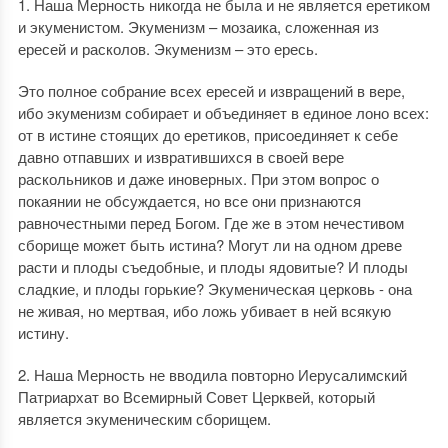
1. Наша Мерность никогда не была и не является еретиком
и экуменистом. Экуменизм – мозаика, сложенная из
ересей и расколов. Экуменизм – это ересь.
Это полное собрание всех ересей и извращений в вере,
ибо экуменизм собирает и объединяет в единое лоно всех:
от в истине стоящих до еретиков, присоединяет к себе
давно отпавших и извратившихся в своей вере
раскольников и даже иноверных. При этом вопрос о
покаянии не обсуждается, но все они признаются
равночестными перед Богом. Где же в этом нечестивом
сборище может быть истина? Могут ли на одном древе
расти и плоды съедобные, и плоды ядовитые? И плоды
сладкие, и плоды горькие? Экуменическая церковь - она
не живая, но мертвая, ибо ложь убивает в ней всякую
истину.
2. Наша Мерность не вводила повторно Иерусалимский
Патриархат во Всемирный Совет Церквей, который
является экуменическим сборищем.