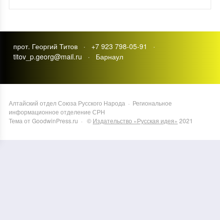
прот. Георгий Титов · +7 923 798-05-91 ·
titov_p.georg@mail.ru · Барнаул
Алтайский отдел Союза Русского Народа
·
Региональное
информационное отделение СРН
Тема от GoodwinPress.ru
· ©
Издательство «Русская идея»
2021