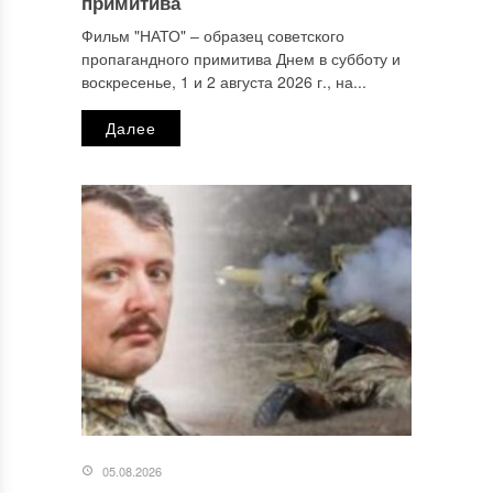
примитива
Фильм "НАТО" ‒ образец советского
пропагандного примитива Днем в субботу и
Email
*
воскресенье, 1 и 2 августа 2026 г., на...
Далее
Сайт
Этот сайт использует Akismet для борьбы со спамом.
Узнайте, как обрабатываются ваши данные комментариев
.
Отправляя сообщение, Вы разрешаете сбор и обработку
персональных данных.
Политика конфиденциальности
.
05.08.2026