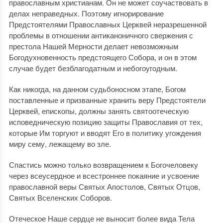
православным христианам. Он не может соучаствовать в
делах неправедных. Поэтому игнорирование
Предстоятелями Православных Церквей неразрешенной
проблемы в отношении антиканоничного свержения с
престола Нашей Мерности делает невозможным
Богодухновенность предстоящего Собора, и он в этом
случае будет безблагодатным и небогоугодным.
Как никогда, на данном судьбоносном этапе, Богом
поставленные и призванные хранить веру Предстоятели
Церквей, епископы, должны занять святоотеческую
исповедническую позицию защиты Православия от тех,
которые Им торгуют и вводят Его в политику угождения
миру сему, лежащему во зле.
Спастись можно только возвращением к Богочеловеку
через всеусердное и всестроннее покаяние и усвоение
православной веры Святых Апостолов, Святых Отцов,
Святых Вселенских Соборов.
Отеческое Наше сердце не выносит более вида Тела