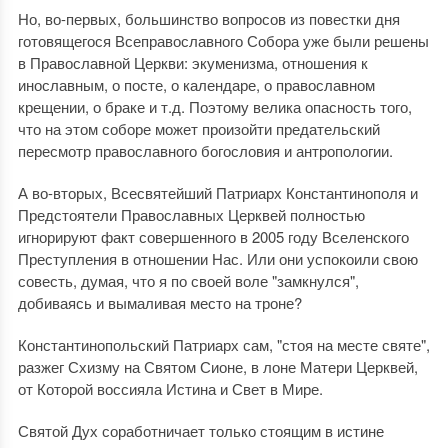
Но, во-первых, большинство вопросов из повестки дня
готовящегося Всеправославного Собора уже были решены
в Православной Церкви: экуменизма, отношения к
инославным, о посте, о календаре, о православном
крещении, о браке и т.д. Поэтому велика опасность того,
что на этом соборе может произойти предательский
пересмотр православного богословия и антропологии.
А во-вторых, Всесвятейший Патриарх Константинополя и
Предстоятели Православных Церквей полностью
игнорируют факт совершенного в 2005 году Вселенского
Преступления в отношении Нас. Или они успокоили свою
совесть, думая, что я по своей воле "замкнулся",
добиваясь и вымаливая место на троне?
Константинопольский Патриарх сам, "стоя на месте святе",
разжег Схизму на Святом Сионе, в лоне Матери Церквей,
от Которой воссияла Истина и Свет в Мире.
Святой Дух соработничает только стоящим в истине