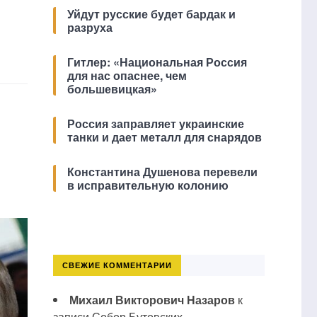
Уйдут русские будет бардак и
разруха
Гитлер: «Национальная Россия
для нас опаснее, чем
большевицкая»
Россия заправляет украинские
танки и дает металл для снарядов
Константина Душенова перевели
в исправительную колонию
СВЕЖИЕ КОММЕНТАРИИ
Михаил Викторович Назаров
к
записи
Собор Бутовских