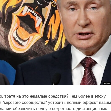
о, тратя на это немалые средства? Тем более в эпоху
я "мiрового сообщества" устроить полный эффект взаим
елании обезпечить полную секретность дистанционных