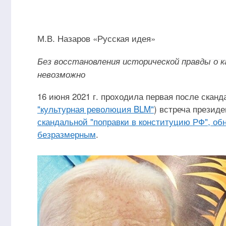
М.В. Назаров «Русская идея»
Без восстановления исторической правды о к
невозможно
16 июня 2021 г. проходила первая после скан
"культурная революция BLM"
) встреча презид
скандальной "поправки в конституцию РФ", об
безразмерным
.