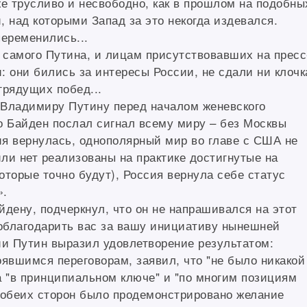
же трусливо и несвободно, как в прошлом на подобны
 над которыми Запад за это некогда издевался.
переменились...
у самого Путина, и лицам присутствовавших на пресс
: они бились за интересы России, не сдали ни клочк
грядущих побед...
 Владимиру Путину перед началом женевского
о Байден послал сигнал всему миру – без Москвы
я вернулась, однополярный мир во главе с США не
или нет реализованы на практике достигнутые на
которые точно будут), Россия вернула себе статус
».
йдену, подчеркнул, что он не напрашивался на этот
поблагодарить вас за вашу инициативу нынешней
ии Путин выразил удовлетворение результатом:
оявшимся переговорам, заявил, что "не было никакой
а "в принципиальном ключе" и "по многим позициям
с обеих сторон было продемонстрировано желание