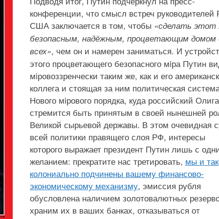
Подводя итог, Путин подчеркнул на пресс-
конференции, что смысл встреч руководителей 
США заключается в том, чтобы
«сделать этот
безопасным, надёжным, процветающим домом 
, чем он и намерен заниматься. И устройс
всех»
этого процветающего безопасного мiра Путин в
мiровоззренчески таким же, как и его американс
коллега и стоящая за ним политическая систем
Нового мiрового порядка, куда российский Олиг
стремится быть принятым в своей нынешней ро
Великой сырьевой державы. В этом очевидная с
всей политики правящего слоя РФ, интересы
которого выражает президент Путин лишь с одн
желанием: прекратите нас третировать,
мы и так
колониально подчинены вашему финансово-
экономическому механизму
, эмиссия рубля
обусловлена наличием золотовалютных резерво
храним их в ваших банках, отказываться от