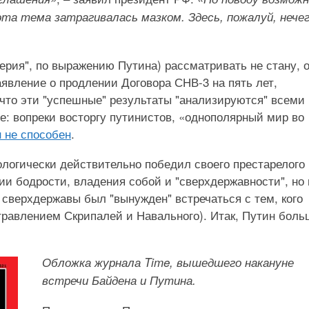
эта тема затрагивалась мазком. Здесь, пожалуй, нече
ерия", по выражению Путина) рассматривать не стану, 
аявление о продлении Договора СНВ-3 на пять лет,
что эти "успешные" результаты "анализируются" всеми
: вопреки восторгу путинистов, «однополярный мир во
 не способен
.
ологически действительно победил своего престарелого
ии бодрости, владения собой и "сверхдержавности", но 
 сверхдержавы был "вынужден" встречаться с тем, кого
отравлением Скрипалей и Навального). Итак, Путин боль
Обложка журнала Time, вышедшего накануне
встречи Байдена и Путина.