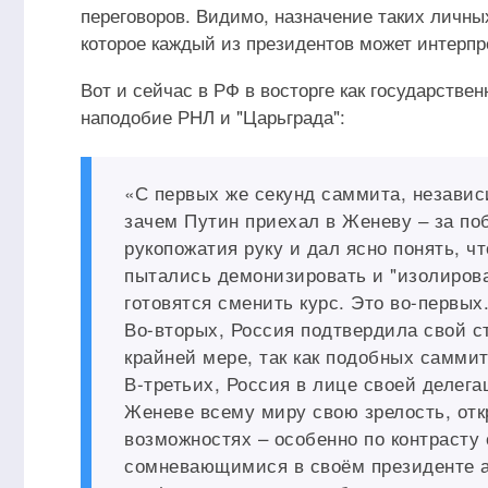
переговоров. Видимо, назначение таких личных
которое каждый из президентов может интерпр
Вот и сейчас в РФ в восторге как государстве
наподобие РНЛ и "Царьграда":
«С первых же секунд саммита, независи
зачем Путин приехал в Женеву ‒ за по
рукопожатия руку и дал ясно понять, ч
пытались демонизировать и "изолиров
готовятся сменить курс. Это во-первых
Во-вторых, Россия подтвердила свой с
крайней мере, так как подобных самми
В-третьих, Россия в лице своей делег
Женеве всему миру свою зрелость, откр
возможностях – особенно по контрасту
сомневающимися в своём президенте а