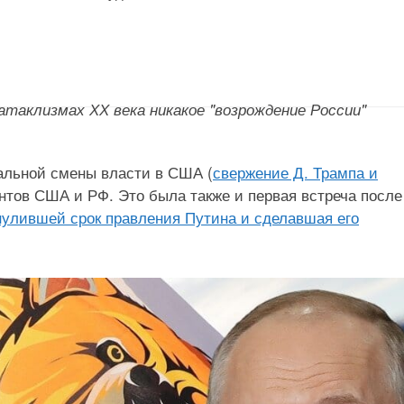
атаклизмах ХХ века никакое "возрождение России"
дальной смены власти в США (
свержение Д. Трампа и
ентов США и РФ. Это была также и первая встреча после
нулившей срок правления Путина и сделавшая его