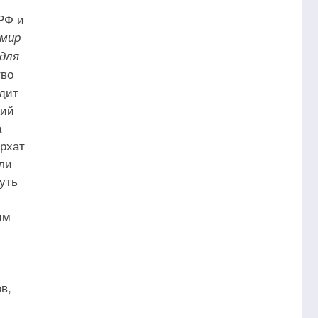
РФ и
 мир
для
тво
идит
кий
а
архат
ли
уть
им
в,