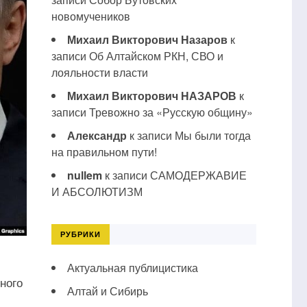
новомучеников
Михаил Викторович Назаров
к
записи
Об Алтайском РКН, СВО и
лояльности власти
Михаил Викторович НАЗАРОВ
к
записи
Тревожно за «Русскую общину»
Александр
к записи
Мы были тогда
на правильном пути!
nullem
к записи
САМОДЕРЖАВИЕ
И АБСОЛЮТИЗМ
РУБРИКИ
Актуальная публицистика
ного
Алтай и Сибирь