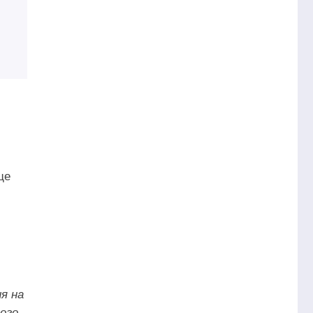
ще
ия на
ого