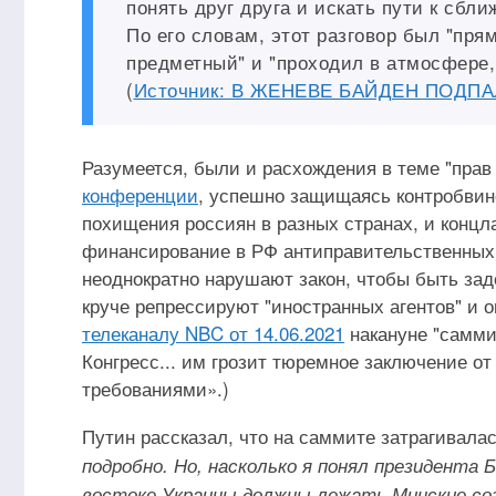
понять друг друга и искать пути к сбл
По его словам, этот разговор был "пря
предметный" и "проходил в атмосфере,
(
Источник: В ЖЕНЕВЕ БАЙДЕН ПОДП
Разумеется, были и расхождения в теме "прав
конференции
, успешно защищаясь контробвин
похищения россиян в разных странах, и концл
финансирование в РФ антиправительственных 
неоднократно нарушают закон, чтобы быть зад
круче репрессируют "иностранных агентов" и
телеканалу NBC от 14.06.2021
накануне "саммит
Конгресс... им грозит тюремное заключение от
требованиями».)
Путин рассказал, что на саммите затрагивала
подробно. Но, насколько я понял президента Б
востоке Украины должны лежать Минские со