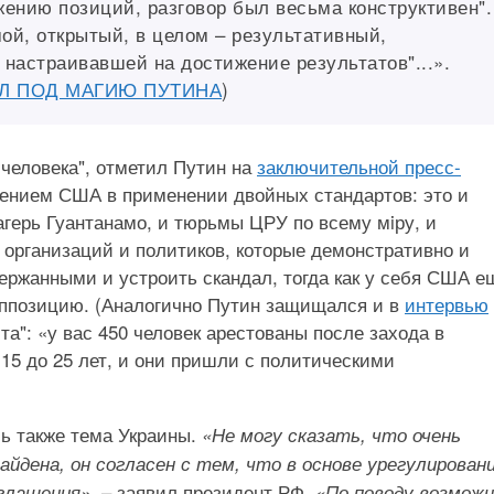
ижению позиций, разговор был весьма конструктивен".
мой, открытый, в целом – результативный,
 настраивавшей на достижение результатов"...».
АЛ ПОД МАГИЮ ПУТИНА
)
 человека", отметил Путин на
заключительной пресс-
ением США в применении двойных стандартов: это и
агерь Гуантанамо, и тюрьмы ЦРУ по всему мiру, и
организаций и политиков, которые демонстративно и
ержанными и устроить скандал, тогда как у себя США е
 оппозицию. (Аналогично Путин защищался и в
интервью
а": «у вас 450 человек арестованы после захода в
 15 до 25 лет, и они пришли с политическими
сь также тема Украины.
«Не могу сказать, что очень
айдена, он согласен с тем, что в основе урегулирован
, – заявил президент РФ.
глашения»
«По поводу возможн