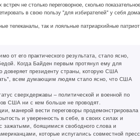
 встреч не столько переговорное, сколько показательное
етировать в свою пользу "для избирателей" у себя дома
нные телеканалы, так и лояльные патриархийные патрио
мо от его практического результата, стало ясно,
бедой. Когда Байден первым протянул ему для
то доверяет президенту страны, которую США
ать", всем думающим людям стало ясно, что США
.
татус сверхдержавы ‒ политической и военной по
тов США ни с кем больше не проводят.
ации, манерой вести переговоры продемонстрировала
ытость и уверенность в себе, в своих силах и
 с зажатыми, боящимися свободного слова и
мериканцами, которые испугались совместной пресс