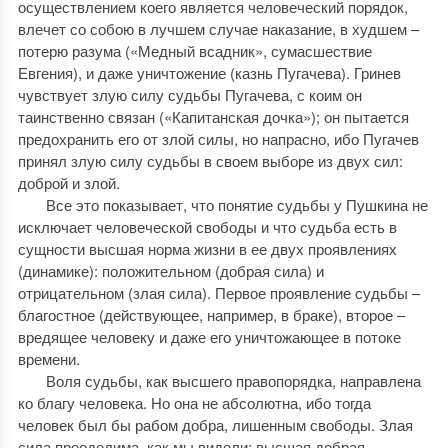
осуществлением коего является человеческий порядок,
влечет со собою в лучшем случае наказание, в худшем –
потерю разума («Медный всадник», сумасшествие
Евгения), и даже уничтожение (казнь Пугачева). Гринев
чувствует злую силу судьбы Пугачева, с коим он
таинственно связан («Капитанская дочка»); он пытается
предохранить его от злой силы, но напрасно, ибо Пугачев
принял злую силу судьбы в своем выборе из двух сил:
доброй и злой.
Все это показывает, что понятие судьбы у Пушкина не
исключает человеческой свободы и что судьба есть в
сущности высшая норма жизни в ее двух проявлениях
(динамике): положительном (добрая сила) и
отрицательном (злая сила). Первое проявление судьбы –
благостное (действующее, например, в браке), второе –
вредящее человеку и даже его уничтожающее в потоке
времени.
Воля судьбы, как высшего правопорядка, направлена
ко благу человека. Но она не абсолютна, ибо тогда
человек был бы рабом добра, лишенным свободы. Злая
сила преодолима, как мы видели; высшая добрая