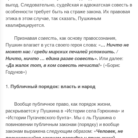
выгод. Следовательно, судейская и адвокатская совесть в
особенности требует быть на страже закона. Их правовая
этика в этом случае, так сказать, Пушкиным
квалифицируется.
Признавая
совесть
, как основу правосознания,
Пушкин влагает в уста своего героя слова: «
… Ничто не
может нас / среди мирских печалей успокоить. /
Ничто, ничто … едина разве совесть».
Или далее:
«Да жалок тот, в ком совесть нечиста!
» («Борис
Годунов»)
Публичный порядок: власть и народ
Вообще публичное право, как порядок жизни,
раскрывается у Пушкина в «Истории села Горюхина» и
«Истории Пугачевского бунта». Мы c ль Пушкина о
повиновении публичным законам (порядку) и вообще
законам выражена следующим образом: «
Человек, не
повинующийся законам рассудка и привыкший