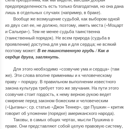
предопределенность есть только благодатная, но она дана
лишь в отдельных случаях (например, в браке).
Вообще же возмущение судьбой, как выбором одной
из двух сил ее, не должно, поэтому, иметь места («Моцарт
и Сальери»). Тем не менее судьба таинственна
(таинственный порядок). Не всем природа (судьба в
проявлении) доступна для ума и для сердца; не всякий
поэтому может:
В ее таинственную грудь / Как в
сердце друга, заглянуть
.
Для этого необходимо «созвучие ума и сердца» (там
же). Эти слова вполне применимы и к человеческому
праву – порядку. В правильном выполнении известного
закона культура требует того же звучания. На пути этого
созвучия стоит гордость, к нему верною рукою ведет
смирение перед законом божеским и человеческим
(«Цыганы»; ср. статью «Джон Теннер», где Пушкин – критик
говорит об уложении (порядке) американского народа).
Таковы, в самых общих чертах, мысли Пушкина о
праве. Они представляют собой целую правовую систему,