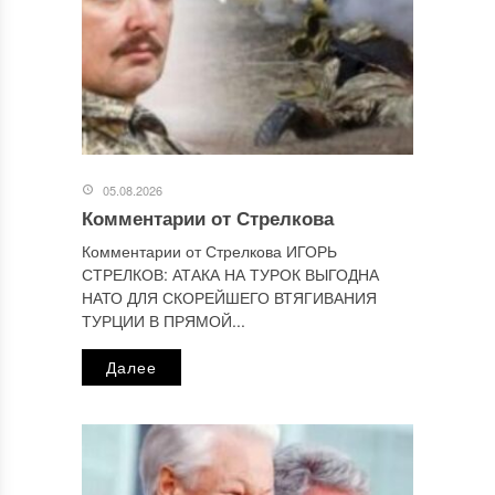
Этот сайт использует Akismet для борьбы со спамом.
Узнайте, как обрабатываются ваши данные комментариев
.
Отправляя сообщение, Вы разрешаете сбор и обработку
персональных данных.
Политика конфиденциальности
.
05.08.2026
Комментарии от Стрелкова
Комментарии от Стрелкова ИГОРЬ
СТРЕЛКОВ: АТАКА НА ТУРОК ВЫГОДНА
НАТО ДЛЯ СКОРЕЙШЕГО ВТЯГИВАНИЯ
ТУРЦИИ В ПРЯМОЙ...
Далее