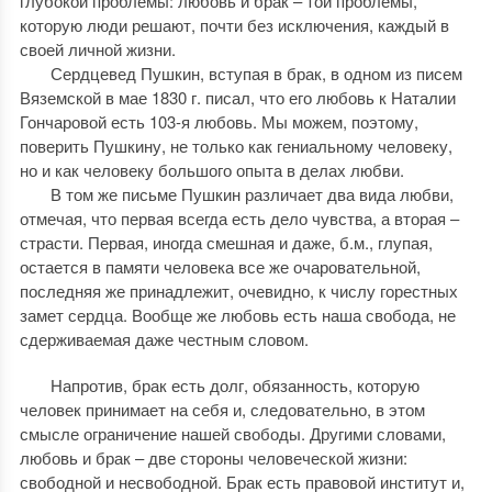
глубокой проблемы: любовь и брак – той проблемы,
которую люди решают, почти без исключения, каждый в
своей личной жизни.
Сердцевед Пушкин, вступая в брак, в одном из писем
Вяземской в мае 1830 г. писал, что его любовь к Наталии
Гончаровой есть 103-я любовь. Мы можем, поэтому,
поверить Пушкину, не только как гениальному человеку,
но и как человеку большого опыта в делах любви.
В том же письме Пушкин различает два вида любви,
отмечая, что первая всегда есть дело чувства, а вторая –
страсти. Первая, иногда смешная и даже, б.м., глупая,
остается в памяти человека все же очаровательной,
последняя же принадлежит, очевидно, к числу горестных
замет сердца. Вообще же любовь есть наша свобода, не
сдерживаемая даже честным словом.
Напротив, брак есть долг, обязанность, которую
человек принимает на себя и, следовательно, в этом
смысле ограничение нашей свободы. Другими словами,
любовь и брак – две стороны человеческой жизни:
свободной и несвободной. Брак есть правовой институт и,