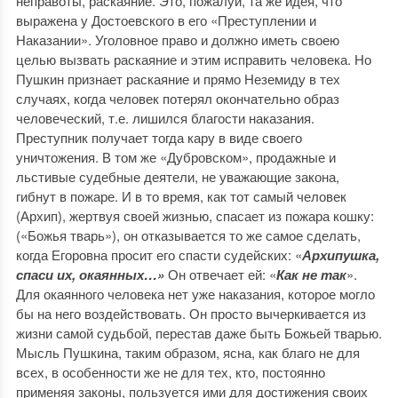
неправоты, раскаяние. Это, пожалуй, та же идея, что
выражена у Достоевского в его «Преступлении и
Наказании». Уголовное право и должно иметь своею
целью вызвать раскаяние и этим исправить человека. Но
Пушкин признает раскаяние и прямо Неземиду в тех
случаях, когда человек потерял окончательно образ
человеческий, т.е. лишился благости наказания.
Преступник получает тогда кару в виде своего
уничтожения. В том же «Дубровском», продажные и
льстивые судебные деятели, не уважающие закона,
гибнут в пожаре. И в то время, как тот самый человек
(Архип), жертвуя своей жизнью, спасает из пожара кошку:
(«Божья тварь»), он отказывается то же самое сделать,
когда Егоровна просит его спасти судейских: «
Архипушка,
спаси их, окаянных…»
Он отвечает ей: «
Как не так
».
Для окаянного человека нет уже наказания, которое могло
бы на него воздействовать. Он просто вычеркивается из
жизни самой судьбой, перестав даже быть Божьей тварью.
Мысль Пушкина, таким образом, ясна, как благо не для
всех, в особенности же не для тех, кто, постоянно
применяя законы, пользуется ими для достижения своих