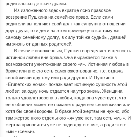
родительско-детские драмы.
Из изложенного здесь вкратце ясно правовое
воззрение Пушкина на семейное право. Если сами
родители выполняют свой долг как супруги в отношении
друг друга, то и дети на этом примере учатся тому же
самому семейному долгу, в силу той же судьбы, давшей
им жизнь от данных родителей.
В связи с изложенным, Пушкин определяет и ценность
истинной любви вне брака. Она выражается также в
возможности уничтожения своего «я». Истинная любовь в
браке или вне его есть самопожертвование, т.е. отдача
своей жизни другому или ради другого. И Пушкин в
«Египетских ночах» показывает истинную сущность этой
любви: за одну ночь отдается на утро жизнь. Женщина
только удовлетворена в любви, когда она чувствует, что
ее любовник может не пожалеть ради нее своей жизни или
хотя бы своей короны. В браке этой жертвы не нужно, ибо
там жертвенного отдельного «я» уже нет, там есть «мы». И
жертва приносится уже не ради другого «я», а ради этого
«мы» (семьи).