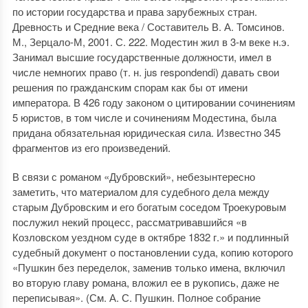
по истории государства и права зарубежных стран.
Древность и Средние века / Составитель В. А. Томсинов.
М., Зерцало-М, 2001. С. 222. Модестин жил в 3-м веке н.э.
Занимал высшие государственные должности, имел в
числе немногих право (т. н. jus respondendi) давать свои
решения по гражданским спорам как бы от имени
императора. В 426 году законом о цитировании сочинениям
5 юристов, в том числе и сочинениям Модестина, была
придана обязательная юридическая сила. Известно 345
фрагментов из его произведений.
В связи с романом «Дубровский», небезынтересно
заметить, что материалом для судебного дела между
старым Дубровским и его богатым соседом Троекуровым
послужил некий процесс, рассматривавшийся «в
Козловском уездном суде в октябре 1832 г.» и подлинный
судебный документ о постановлении суда, копию которого
«Пушкин без переделок, заменив только имена, включил
во вторую главу романа, вложил ее в рукопись, даже не
переписывая». (См. А. С. Пушкин. Полное собрание