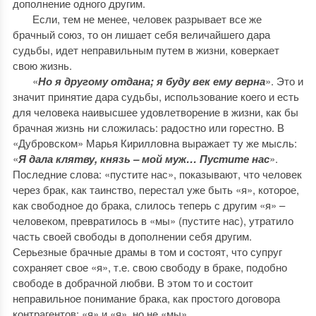
дополнение одного другим.
Если, тем не менее, человек разрывает все же
брачный союз, то он лишает себя величайшего дара
судьбы, идет неправильным путем в жизни, коверкает
свою жизнь.
«
Но я другому отдана; я буду век ему верна
». Это и
значит принятие дара судьбы, использование коего и есть
для человека наивысшее удовлетворение в жизни, как бы
брачная жизнь ни сложилась: радостно или горестно. В
«Дубровском» Марья Кирилловна выражает ту же мысль:
«
Я дала клятву, князь – мой муж… Пустите нас
».
Последние слова: «пустите нас», показывают, что человек
через брак, как таинство, перестал уже быть «я», которое,
как свободное до брака, слилось теперь с другим «я» –
человеком, превратилось в «мы» (пустите нас), утратило
часть своей свободы в дополнении себя другим.
Серьезные брачные драмы в том и состоят, что супруг
сохраняет свое «я», т.е. свою свободу в браке, подобно
свободе в добрачной любви. В этом то и состоит
неправильное понимание брака, как простого договора
контрагентов: «я» и «я», но не «мы».