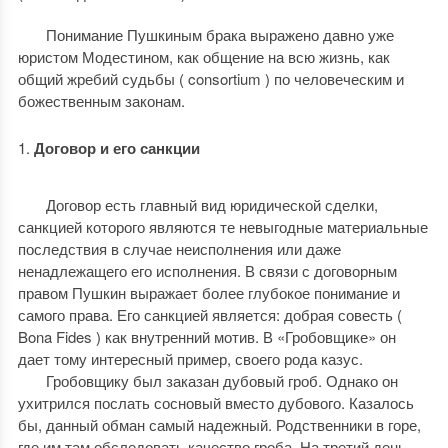
Понимание Пушкиным брака выражено давно уже
юристом Модестином
, как общение на всю жизнь, как
общий жребий судьбы ( consortium ) по человеческим и
божественным законам.
Договор и его санкции
Договор есть главный вид юридической сделки,
санкцией которого являются те невыгодные материальные
последствия в случае неисполнения или даже
ненадлежащего его исполнения. В связи с договорным
правом Пушкин выражает более глубокое понимание и
самого права. Его санкцией является: добрая совесть (
Bona Fides ) как внутренний мотив. В «Гробовщике» он
дает тому интересный пример, своего рода казус.
Гробовщику был заказан дубовый гроб. Однако он
ухитрился послать сосновый вместо дубового. Казалось
бы, данный обман самый надежный. Родственники в горе,
где им там обследовать качество гроба. На третий день