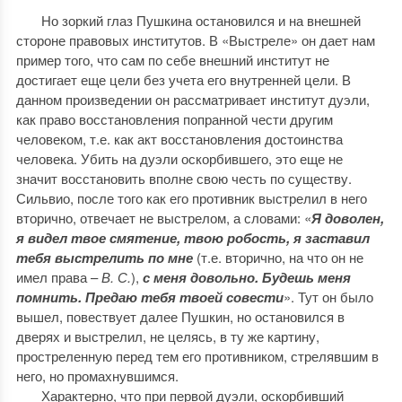
Но зоркий глаз Пушкина остановился и на внешней
стороне правовых институтов. В «Выстреле» он дает нам
пример того, что сам по себе внешний институт не
достигает еще цели без учета его внутренней цели. В
данном произведении он рассматривает институт дуэли,
как право восстановления попранной чести другим
человеком, т.е. как акт восстановления достоинства
человека. Убить на дуэли оскорбившего, это еще не
значит восстановить вполне свою честь по существу.
Сильвио, после того как его противник выстрелил в него
вторично, отвечает не выстрелом, а словами: «
Я доволен,
я видел твое смятение, твою робость, я заставил
тебя выстрелить по мне
(т.е. вторично, на что он не
имел права –
В. С.
),
с меня довольно. Будешь меня
помнить. Предаю тебя твоей совести
». Тут он было
вышел, повествует далее Пушкин, но остановился в
дверях и выстрелил, не целясь, в ту же картину,
простреленную перед тем его противником, стрелявшим в
него, но промахнувшимся.
Характерно, что при первой дуэли, оскорбивший