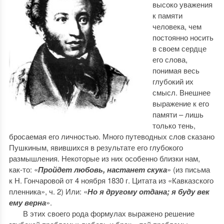
высоко уважения
к памяти
человека, чем
постоянно носить
в своем сердце
его слова,
понимая весь
глубокий их
смысл. Внешнее
выражение к его
памяти – лишь
только тень,
бросаемая его личностью. Много путеводных слов сказано
Пушкиным, явившихся в результате его глубокого
размышления. Некоторые из них особенно близки нам,
как-то: «
Пройдет любовь, настанет скука
» (из письма
к Н. Гончаровой от 4 ноября 1830 г. Цитата из «Кавказского
пленника», ч. 2) Или: «
Но я другому отдана; я буду век
ему верна
».
В этих своего рода формулах выражено решение