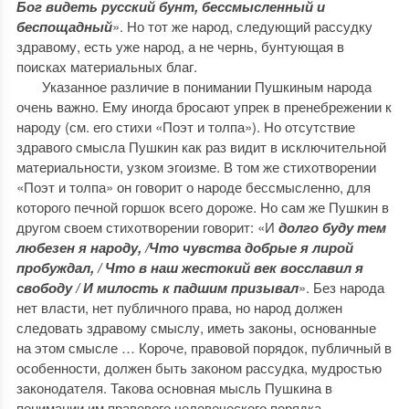
Бог видеть русский бунт, бессмысленный и
беспощадный
». Но тот же народ, следующий рассудку
здравому, есть уже народ, а не чернь, бунтующая в
поисках материальных благ.
Указанное различие в понимании Пушкиным народа
очень важно. Ему иногда бросают упрек в пренебрежении к
народу (см. его стихи «Поэт и толпа»). Но отсутствие
здравого смысла Пушкин как раз видит в исключительной
материальности, узком эгоизме. В том же стихотворении
«Поэт и толпа» он говорит о народе бессмысленно, для
которого печной горшок всего дороже. Но сам же Пушкин в
другом своем стихотворении говорит: «И
долго буду тем
любезен я народу, /Что чувства добрые я лирой
пробуждал, / Что в наш жестокий век восславил я
свободу / И милость к падшим призывал
». Без народа
нет власти, нет публичного права, но народ должен
следовать здравому смыслу, иметь законы, основанные
на этом смысле … Короче, правовой порядок, публичный в
особенности, должен быть законом рассудка, мудростью
законодателя. Такова основная мысль Пушкина в
понимании им правового человеческого порядка.