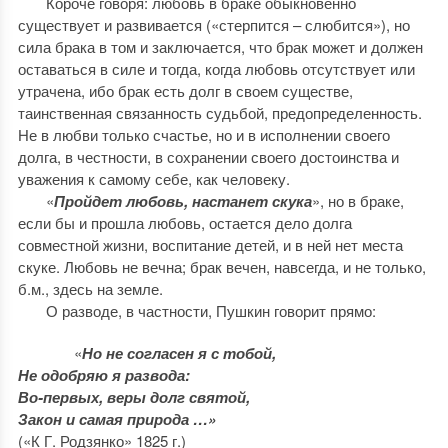
Короче говоря: любовь в браке обыкновенно
существует и развивается («стерпится – слюбится»), но
сила брака в том и заключается, что брак может и должен
оставаться в силе и тогда, когда любовь отсутствует или
утрачена, ибо брак есть долг в своем существе,
таинственная связанность судьбой, предопределенность.
Не в любви только счастье, но и в исполнении своего
долга, в честности, в сохранении своего достоинства и
уважения к самому себе, как человеку.
«
Пройдет любовь, настанет скука
», но в браке,
если бы и прошла любовь, остается дело долга
совместной жизни, воспитание детей, и в ней нет места
скуке. Любовь не вечна; брак вечен, навсегда, и не только,
б.м., здесь на земле.
О разводе, в частности, Пушкин говорит прямо:
«
Но не согласен я с тобой,
Не одобряю я развода:
Во-первых, веры долг святой,
Закон и самая природа …»
(«К Г. Родзянко» 1825 г.)