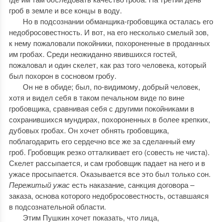
гроб в земле и все концы в воду.
Но в подсознании обманщика-гробовщика осталась его
недобросовестность. И вот, на его несколько смелый зов,
к нему пожаловали покойники, похороненные в проданных
им гробах. Среди неожиданно явившихся гостей,
пожаловал и один скелет, как раз того человека, который
был похорон в сосновом гробу.
Он не в обиде; был, по-видимому, добрый человек,
хотя и видел себя в таком печальном виде по вине
гробовщика, сравнивая себя с другими покойниками в
сохранившихся мундирах, похороненных в более крепких,
дубовых гробах. Он хочет обнять гробовщика,
поблагодарить его сердечно все же за сделанный ему
гроб. Гробовщик резко отталкивает его (совесть не чиста).
Скелет рассыпается, и сам гробовщик падает на него и в
ужасе просыпается. Оказывается все это был только сон.
Пережитый ужас
есть наказание, санкция договора –
заказа, основа которого недобросовестность, оставшаяся
в подсознательной области.
Этим Пушкин хочет показать, что лица,