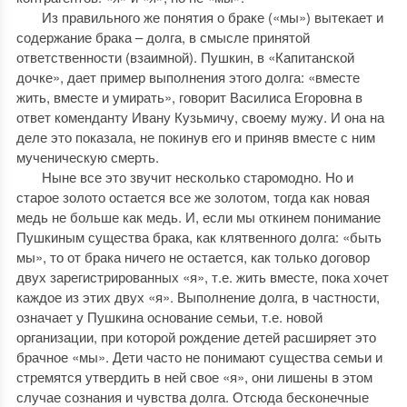
Из правильного же понятия о браке («мы») вытекает и
содержание брака – долга, в смысле принятой
ответственности (взаимной). Пушкин, в «Капитанской
дочке», дает пример выполнения этого долга: «вместе
жить, вместе и умирать», говорит Василиса Егоровна в
ответ коменданту Ивану Кузьмичу, своему мужу. И она на
деле это показала, не покинув его и приняв вместе с ним
мученическую смерть.
Ныне все это звучит несколько старомодно. Но и
старое золото остается все же золотом, тогда как новая
медь не больше как медь. И, если мы откинем понимание
Пушкиным существа брака, как клятвенного долга: «быть
мы», то от брака ничего не остается, как только договор
двух зарегистрированных «я», т.е. жить вместе, пока хочет
каждое из этих двух «я». Выполнение долга, в частности,
означает у Пушкина основание семьи, т.е. новой
организации, при которой рождение детей расширяет это
брачное «мы». Дети часто не понимают существа семьи и
стремятся утвердить в ней свое «я», они лишены в этом
случае сознания и чувства долга. Отсюда бесконечные