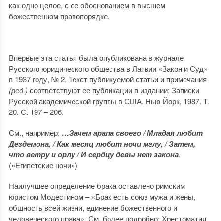
как одно целое, с ее обоснованием в высшем
божественном правопорядке.
Впервые эта статья была опубликована в журнале
Русского юридического общества в Латвии «Закон и Суд»
в 1937 году, № 2. Текст публикуемой статьи и примечания
(ред.)
соответствуют ее публикации в издании: Записки
Русской академической группы в США. Нью-Йорк, 1987. Т.
20. С. 197 – 206.
См., например:
…Зачем арапа своего / Младая любит
Дездемона, / Как месяц любит ночи мглу, / Затем,
что ветру и орлу / И сердцу девы нет закона
.
(«Египетские ночи»)
Наилучшее определение брака оставлено римским
юристом Модестином – «Брак есть союз мужа и жены,
общность всей жизни, единение божественного и
человеческого права». См. более подробно: Хрестоматия