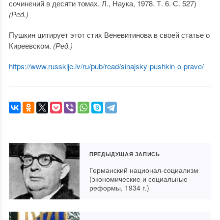
сочинений в десяти томах
.
Л., Наука, 1978. Т. 6. С. 527)
(Ред.)
Пушкин цитирует этот стих Веневитинова в своей статье о
Киреевском.
(Ред.)
https://www.russkije.lv/ru/pub/read/sinajsky-pushkin-o-prave/
ПРЕДЫДУЩАЯ ЗАПИСЬ
Германский национал-социализм
(экономические и социальные
реформы, 1934 г.)