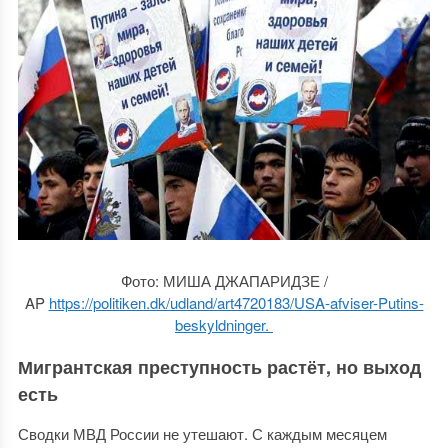
Фото: МИША ДЖАПАРИДЗЕ /
AP
https://politiken.dk/udland/art4720183/USA-afviser-Putins-
beskyldninger.
Мигрантская преступность растёт, но выход
есть
Сводки МВД России не утешают. С каждым месяцем