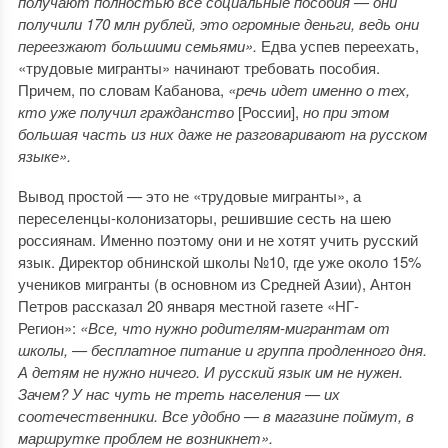
получают полностью все социальные пособия — они
получили 170 млн рублей, это огромные деньги, ведь они
переезжают большими семьями».
Едва успев переехать,
«трудовые мигранты» начинают требовать пособия.
Причем, по словам Кабанова,
«речь идет именно о тех,
кто уже получил гражданство
[России],
но при этом
большая часть из них даже не разговаривают на русском
языке».
Вывод простой
—
это не «трудовые мигранты», а
переселенцы-колонизаторы, решившие сесть на шею
россиянам. Именно поэтому они и не хотят учить русский
язык. Директор обнинской школы №10, где уже около 15%
учеников мигранты (в основном из Средней Азии), Антон
Петров рассказал 20 января местной газете «НГ-
Регион»:
«Все, что нужно родителям-мигрантам от
школы, — бесплатное питание и группа продленного дня.
А детям не нужно ничего. И русский язык им не нужен.
Зачем? У нас чуть не треть населения — их
соотечественники. Все удобно — в магазине поймут, в
маршрутке проблем не возникнет».