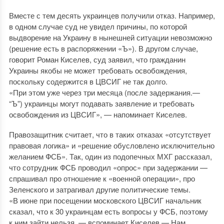
Вместе с тем десять украинцев получили отказ. Например,
в одном случае суд не увидел причины, по которой
выдворение на Украину в нынешней ситуации невозможно
(решение есть в распоряжении «Ъ»). В другом случае,
говорит Роман Киселев, суд заявил, что гражданин
Украины якобы не может требовать освобождения,
поскольку содержится в ЦВСИГ не так долго.
«При этом уже через три месяца (после задержания.—
“Ъ”) украинцы могут подавать заявление и требовать
освобождения из ЦВСИГ», — напоминает Киселев.
Правозащитник считает, что в таких отказах «отсутствует
правовая логика» и «решение обусловлено исключительно
желанием ФСБ». Так, один из подопечных МХГ рассказал,
что сотрудник ФСБ проводил «опрос» при задержании —
спрашивал про отношение к «военной операции», про
Зеленского и затрагивал другие политические темы.
«В июне при посещении московского ЦВСИГ начальник
сказал, что к 30 украинцам есть вопросы у ФСБ, поэтому
к ним зайти нельзя, — вспоминает Киселев.— Нам