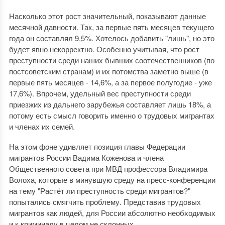
Насколько этот рост значительный, показывают данные
месячной давности. Так, за первые пять месяцев текущего
года он составлял 9,5%. Хотелось добавить "лишь", но это
будет явно некорректно. Особенно учитывая, что рост
преступности среди наших бывших соотечественников (по
постсоветским странам) и их потомства заметно выше (в
первые пять месяцев - 14,6%, а за первое полугодие - уже
17,6%). Впрочем, удельный вес преступности среди
приезжих из дальнего зарубежья составляет лишь 18%, а
потому есть смысл говорить именно о трудовых мигрантах
и членах их семей.
На этом фоне удивляет позиция главы Федерации
мигрантов России Вадима Коженова и члена
Общественного совета при МВД профессора Владимира
Волоха, которые в минувшую среду на пресс-конференции
на тему "Растёт ли преступность среди мигрантов?"
попытались смягчить проблему. Представив трудовых
мигрантов как людей, для России абсолютно необходимых
и к криминалу в целом не склонных.