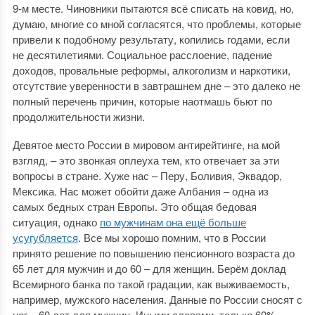
9-м месте. Чиновники пытаются всё списать на ковид, но,
думаю, многие со мной согласятся, что проблемы, которые
привели к подобному результату, копились годами, если
не десятилетиями. Социальное расслоение, падение
доходов, провальные реформы, алкоголизм и наркотики,
отсутствие уверенности в завтрашнем дне – это далеко не
полный перечень причин, которые наотмашь бьют по
продолжительности жизни.
Девятое место России в мировом антирейтинге, на мой
взгляд, – это звонкая оплеуха тем, кто отвечает за эти
вопросы в стране. Хуже нас – Перу, Боливия, Эквадор,
Мексика. Нас может обойти даже Албания – одна из
самых бедных стран Европы. Это общая бедовая
ситуация, однако
по мужчинам она ещё больше
усугубляется
. Все мы хорошо помним, что в России
принято решение по повышению пенсионного возраста до
65 лет для мужчин и до 60 – для женщин. Берём доклад
Всемирного банка по такой градации, как выживаемость,
например, мужского населения. Данные по России сносят с
ног – 60 лет для мужчин. Иными словами, только 60%