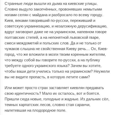
Странные люди вышли из дыма на киевские улицы.
Словно выдуло закопчённых, провонявших немытыми
ногами селян с майдана и разбросало по всему городу.
Киев, веками говоривший по-русски, переживший и
советскую украинизацию, и незалэжную дерусификацию,
вдруг заговорил даже не на украинском, напевном говоре
полтавских степей, а на непонятной львовской гваре,
смеси междометий и польских слов. Да и не только от
чужаков слышна не свойственная Киеву речь… Ох, Киев-
город, что же вложили в мозги твоим коренным жителям,
что между собой вы говорите по-русски, а на публику
требуете одного украинского языка? Зачем вы хотите,
чтобы ваши дети учились только на украинском? Неужели
вы не видите пропасть, в которую летите сами?
Или может просто страх заставляет киевлян предавать
свою идентичность? Мало их осталось, вот и боятся.
Пришли сюда новые, голодные и жадные. Из дальних сёл,
темных карпатских лесов, словно стая саранчи,
налетевшая на плодородное поле.