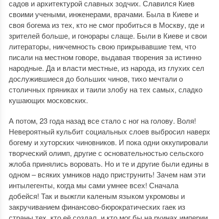
садов и архитектурой славных зодчих. Славился Киев
своими учеными, инженерами, врачами. Была в Киеве и
своя богема из тех, кто не смог пробиться в Москву, где и
зрителей больше, и гонорары слаще. Были в Киеве и свои
литераторы, никчемность свою прикрывавшие тем, что
писали на местном говоре, выдавая творения за истинно
народные. Да и власти местные, из народа, из глухих сел
дослужившиеся до больших чинов, тихо мечтали о
столичных пряниках и таили злобу на тех самых, сладко
кушающих московских.
А потом, 23 года назад все стало с ног на голову. Воля!
Невероятный кульбит социальных слоев выбросил наверх
богему и хуторских чиновников. И пока одни оккупировали
творческий олимп, другие с основательностью сельского
жлоба принялись воровать. Но и те и другие были едины в
одном – всяких умников надо приструнить! Зачем нам эти
интылегенты, когда мы сами умнее всех! Сначала
добейся! Так и выжгли каленым языком укромовы и
закручиванием финансово-бюрократических гаек из
страны тех, кто её создал, и кто мог бы на руинах империи