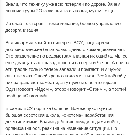
Знали, что технику уже всю потеряли по дороге. Зачем
лишние трупы? Это же чьи-то сыновья, мужья, отцы…
Из слабых сторон – командование, боевое управление,
дезорганизация.
Вся их армия какой-то винегрет. ВСУ, нацгвардия,
добровольческие батальоны. Единого командования нет.
Это разделение по ведомствам главная их ошибка. Мы её
ещё двадцать лет назад прошли на первой Чечне. А они на
эти грабли только теперь залезли и прыгают. Им чужой
опыт не указ. Своей кровью надо умыться. Всей войной у
них заправляют комбаты, а тут уже кто во что горазд.
Один говорит «Идём!», второй говорит «Стоим!», а третий
вообще «Отходим!».
В самих ВСУ порядка больше. Всё же чувствуется
бывшая советская школа, «система» наработанная
десятилетиями. Взаимодействие между родами войск,
организация боя, реакция на изменение ситуации. Но
только всё это, как замерло в начале 90-х прошлого века,