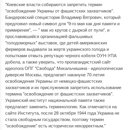
"Киевские власти собираются запретить термин
"освобождение Украины от фашистских захватчиков".
Бандеровский специсторик Владимир Вятрович, который
предложил новый символ для "9-го мая как дня памяти и
примирения", — " мак из кругов с дыркой от пули", и
прославившийся организацией фальшивых
"голодоморных" выставок, где детей американских
фермеров выдавали за жертв украинского голода и
попытками отмыть репутацю черного кобеля ОУН-УПА
добела, а также уверить, что пропагандистский сайт
идеолога ОПГ "Свобода" Михальчишина - идеологическая
диверсия Москвы, предлагает накануне 70-летия
освобождения Украины от немецко-фашистских
захватчиков и их прислужников запретить использование
термина "освобождение от фашистских захватчиков".
Украинский институт национальной памяти также
предлагает заменить терминологию. Как отмечается на
сайте Института, после 28 октября 1944 года Украина не
стала свободным государством, поэтому термин
"освобождение" есть исторически некорректным."