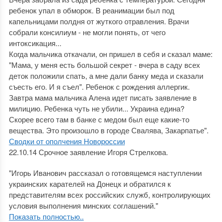
ребенок упал в обморок. В реанимации был под
капельницами полдня от жуткого отравления. Врачи
собрали консилиум - не могли понять, от чего
интоксикация...
Когда мальчика откачали, он пришел в себя и сказал маме:
"Мама, у меня есть большой секрет - вчера в саду всех
деток положили спать, а мне дали банку меда и сказали
съесть его. И я съел". Ребенок с рождения аллергик.
Завтра мама мальчика Алена идет писать заявление в
милицию. Ребенка чуть не убили... Украина едина?
Скорее всего там в банке с медом был еще какие-то
вещества. Это произошло в городе Свалява, Закарпатье".
Сводки от ополчения Новороссии
22.10.14 Срочное заявление Игоря Стрелкова.
"Игорь Иванович рассказал о готовящемся наступлении
украинских карателей на Донецк и обратился к
представителям всех российских служб, контролирующих
условия выполнения минских соглашений."
Показать полностью..