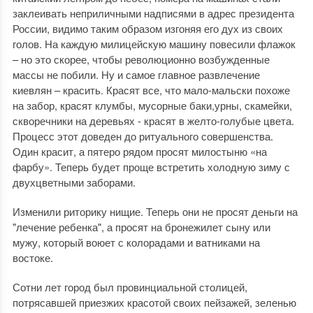
заклеивать неприличными надписями в адрес президента
России, видимо таким образом изгоняя его дух из своих
голов. На каждую милицейскую машину повесили флажок
– но это скорее, чтобы революционно возбужденные
массы не побили. Ну и самое главное развлечение
киевлян – красить. Красят все, что мало-мальски похоже
на забор, красят клумбы, мусорные баки,урны, скамейки,
скворечники на деревьях - красят в желто-голубые цвета.
Процесс этот доведен до ритуального совершенства.
Один красит, а пятеро рядом просят милостыню «на
фарбу». Теперь будет проще встретить холодную зиму с
двухцветными заборами.
Изменили риторику нищие. Теперь они не просят деньги на
"лечение ребенка", а просят на бронежилет сыну или
мужу, который воюет с колорадами и ватниками на
востоке.
Сотни лет город был провинциальной столицей,
потрясавшей приезжих красотой своих пейзажей, зеленью