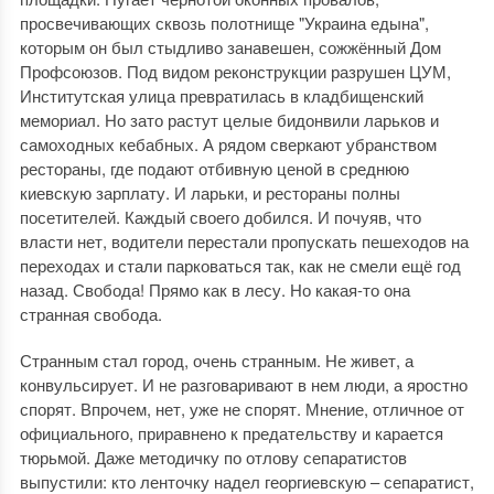
просвечивающих сквозь полотнище "Украина едына",
которым он был стыдливо занавешен, сожжённый Дом
Профсоюзов. Под видом реконструкции разрушен ЦУМ,
Институтская улица превратилась в кладбищенский
мемориал. Но зато растут целые бидонвили ларьков и
самоходных кебабных. А рядом сверкают убранством
рестораны, где подают отбивную ценой в среднюю
киевскую зарплату. И ларьки, и рестораны полны
посетителей. Каждый своего добился. И почуяв, что
власти нет, водители перестали пропускать пешеходов на
переходах и стали парковаться так, как не смели ещё год
назад. Свобода! Прямо как в лесу. Но какая-то она
странная свобода.
Странным стал город, очень странным. Не живет, а
конвульсирует. И не разговаривают в нем люди, а яростно
спорят. Впрочем, нет, уже не спорят. Мнение, отличное от
официального, приравнено к предательству и карается
тюрьмой. Даже методичку по отлову сепаратистов
выпустили: кто ленточку надел георгиевскую – сепаратист,