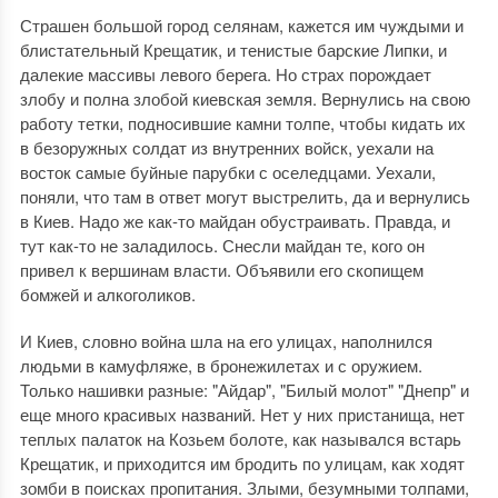
Страшен большой город селянам, кажется им чуждыми и
блистательный Крещатик, и тенистые барские Липки, и
далекие массивы левого берега. Но страх порождает
злобу и полна злобой киевская земля. Вернулись на свою
работу тетки, подносившие камни толпе, чтобы кидать их
в безоружных солдат из внутренних войск, уехали на
восток самые буйные парубки с оселедцами. Уехали,
поняли, что там в ответ могут выстрелить, да и вернулись
в Киев. Надо же как-то майдан обустраивать. Правда, и
тут как-то не заладилось. Снесли майдан те, кого он
привел к вершинам власти. Объявили его скопищем
бомжей и алкоголиков.
И Киев, словно война шла на его улицах, наполнился
людьми в камуфляже, в бронежилетах и с оружием.
Только нашивки разные: "Айдар", "Билый молот" "Днепр" и
еще много красивых названий. Нет у них пристанища, нет
теплых палаток на Козьем болоте, как назывался встарь
Крещатик, и приходится им бродить по улицам, как ходят
зомби в поисках пропитания. Злыми, безумными толпами,