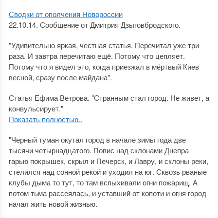
Сводки от ополчения Новороссии
22.10.14. Сообщение от Дмитрия Дзыговбродского.
"Удивительно яркая, честная статья. Перечитал уже три
раза. И завтра перечитаю ещё. Потому что цепляет.
Потому что я видел это, когда приезжал в мёртвый Киев
весной, сразу после майдана".
Статья Ефима Ветрова. "Странным стал город. Не живет, а
конвульсирует."
Показать полностью..
"Черный туман окутал город в начале зимы года две
тысячи четырнадцатого. Повис над склонами Днепра
гарью покрышек, скрыл и Печерск, и Лавру, и склоны реки,
стелился над сонной рекой и уходил на юг. Сквозь рваные
клубы дыма то тут, то там вспыхивали огни пожарищ. А
потом тьма рассеялась, и уставший от копоти и огня город
начал жить новой жизнью.