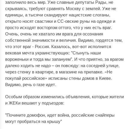
заполнило весь мир. Уже славные депутаты Рады, не
скрываясь, требуют сравнять Москву с землей. Уже не
единицы, а тысячи скандируют нацистские слоганы,
открыто носят свастики и СС-овские руны на одежде и
просто исходят восторгом оттого, что у них есть враг.
Очень, очень не хватало им врага для осознания
собственной значимости и величия. Видимо, гордятся тем,
что этот враг - Россия. Казалось, вот-вот исполнится
вековая мечта украинствующих: "Сгынуть наши
вороженьки и тогда мы запануем". И что приятно, за врагом
далеко ходить не надо – он повсюду: на соседней улице,
через стенку в квартире, в магазине на прилавке. «Не
покупай российское» исписаны стены домов в Киеве.
Видимо, речь о газе идет.
Особым образом изменились объявления, которые жители
и ЖЕКи вешают у подъездов:
"Почините домофон, идет война, российские снайперы
могут пробраться на крышу"