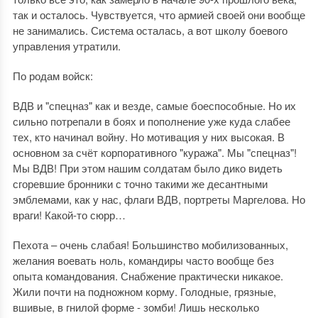
так и осталось. Чувствуется, что армией своей они вообще
не занимались. Система осталась, а вот школу боевого
управления утратили.
По родам войск:
ВДВ и "спецназ" как и везде, самые боеспособные. Но их
сильно потрепали в боях и пополнение уже куда слабее
тех, кто начинал войну. Но мотивация у них высокая. В
основном за счёт корпоративного "куража". Мы "спецназ"!
Мы ВДВ! При этом нашим солдатам было дико видеть
сгоревшие бронники с точно такими же десантными
эмблемами, как у нас, флаги ВДВ, портреты Маргелова. Но
враги! Какой-то сюрр…
Пехота – очень слабая! Большинство мобилизованных,
желания воевать ноль, командиры часто вообще без
опыта командования. Снабжение практически никакое.
Жили почти на подножном корму. Голодные, грязные,
вшивые, в гнилой форме - зомби! Лишь несколько