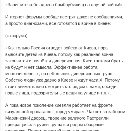
«Запишите себе адреса бомбоубежищ на случай войны!»
Интернет форумы вообще пестрят даже не сообщениями,
а просто диагнозами, все готовятся к войне в Киеве:
(с форума)
«Как только Россия отведет войска от Киева, пора
вывозить детей из Киева. потому как реальная война
закончится и начнётся диверсионная. Киев танками брать
не будут и нет смысла. Эффективнее работа
многочисленных, но небольших диверсионных групп.
Собстно люди уже давно в Киеве и ждут часа Х. Потому
стоит внимательно смотреть кто рядом с вами, соседи,
новые лица, подозрительные вещи на улице и т.п.».
А пока новое поколение киевлян работает на фронте
визуальной пропаганды, город умирает. Чахнет за забором
Мариинский дворец, творение великого Растрелли,
превращаясь в руины, рушатся рядом обзорные
площадки. Пугает чернотой оконных провалов,