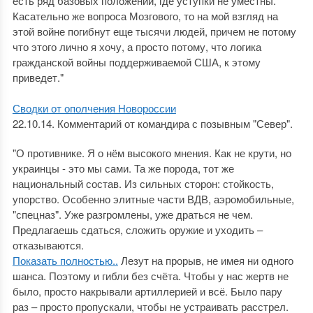
есть ряд базовых положений, где уступки не уместны.
Касательно же вопроса Мозгового, то на мой взгляд на
этой войне погибнут еще тысячи людей, причем не потому
что этого лично я хочу, а просто потому, что логика
гражданской войны поддерживаемой США, к этому
приведет."
Сводки от ополчения Новороссии
22.10.14. Комментарий от командира с позывным "Север".
"О противнике. Я о нём высокого мнения. Как не крути, но
украинцы - это мы сами. Та же порода, тот же
национальный состав. Из сильных сторон: стойкость,
упорство. Особенно элитные части ВДВ, аэромобильные,
"спецназ". Уже разгромлены, уже драться не чем.
Предлагаешь сдаться, сложить оружие и уходить –
отказываются.
Показать полностью..
Лезут на прорыв, не имея ни одного
шанса. Поэтому и гибли без счёта. Чтобы у нас жертв не
было, просто накрывали артиллерией и всё. Было пару
раз – просто пропускали, чтобы не устраивать расстрел.