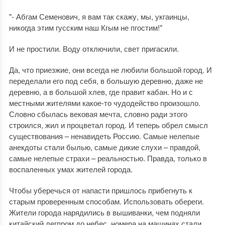
"- Абгам Семенович, я вам так скажу, мы, укгаинцы,
никогда этим гусским наш Кгым не пгостим!"
И не простили. Воду отключили, свет пригасили.
Да, что приезжие, они всегда не любили большой город. И
переделали его под себя, в большую деревню, даже не
деревню, а в большой хлев, где правит кабан. Но и с
местными жителями какое-то чудодейство произошло.
Словно сбылась вековая мечта, словно ради этого
строился, жил и процветал город. И теперь обрел смысл
существования – ненавидеть Россию. Самые нелепые
анекдоты стали былью, самые дикие слухи – правдой,
самые нелепые страхи – реальностью. Правда, только в
воспаленных умах жителей города.
Чтобы уберечься от напасти пришлось прибегнуть к
старым проверенным способам. Использовать обереги.
Жители города нарядились в вышиванки, чем подняли
китайский легпром до небес, номера на машинах стали