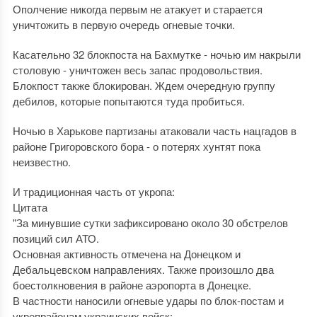
Ополчение никогда первым не атакует и старается
уничтожить в первую очередь огневые точки.
Касательно 32 блокпоста на Бахмутке - ночью им накрыли
столовую - уничтожен весь запас продовольствия.
Блокпост также блокирован. Ждем очередную группу
дебилов, которые попытаются туда пробиться.
Ночью в Харькове партизаны атаковали часть нацгадов в
районе Григоровского бора - о потерях хунтят пока
неизвестно.
И традиционная часть от укропа:
Цитата
"За минувшие сутки зафиксировано около 30 обстрелов
позиций сил АТО.
Основная активность отмечена на Донецком и
Дебальцевском направлениях. Также произошло два
боестолкновения в районе аэропорта в Донецке.
В частности наносили огневые удары по блок-постам и
укрепрайонам украинских войск: