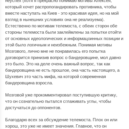
неуспех (хотя я прекрасно понимаю мотивы Алексея,
который хочет распропогандировать противника, чтобы
вместе наступать на Киев - это красивая идея, но на мой
взгляд в нынешних условиях она не реализуема).
Естественно по мотивам телемоста, с обеих сторон обе
стороны телемоста были заклеймлены за попытки отойти
от основных идеологических и информацоинных позиции и
этой было логичным и неизбежным. Понимая мотивы
Мозгового, лично мне не понравилась его попытка
договорится принизив вопрос о бандеровщине, мол давно
это было. Это на деле очень важный вопрос, так как
бандеровщина не есть прошлое, она часть настоящего, а
Шухевич это часть мифа, на которой современная
бандеровщина взросла.
Мозговой уже прокомментировал поступившую критику,
что он сознательно пытался сглаживать углы, чтобы
достучаться до оппонентов.
Благодарю всех за обсуждение телемоста. Плох он или
хорош, это уже не имеет значения. Главное, что он