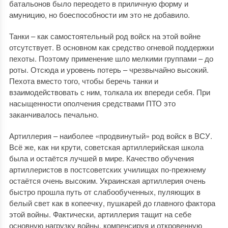
батальонов было переодето в приличную форму и
амуницию, но боеспособности им это не добавило.
Танки – как самостоятельный род войск на этой войне
отсутствует. В основном как средство огневой поддержки
пехоты. Поэтому применение шло мелкими группами – до
роты. Отсюда и уровень потерь – чрезвычайно высокий.
Пехота вместо того, чтобы беречь танки и
взаимодействовать с ним, толкала их впереди себя. При
насыщенности ополчения средствами ПТО это
заканчивалось печально.
Артиллерия – наиболее «продвинутый» род войск в ВСУ.
Всё же, как ни крути, советская артиллерийская школа
была и остаётся лучшей в мире. Качество обучения
артиллеристов в постсоветских училищах по-прежнему
остаётся очень высоким. Украинская артиллерия очень
быстро прошла путь от слабообученных, пуляющих в
белый свет как в копеечку, пушкарей до главного фактора
этой войны. Фактически, артиллерия тащит на себе
основную нагрузку войны, компенсируя и откровенную