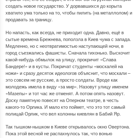
создать новое государство. У дорвавшихся до корыта
хватило ума только на то, чтобы пилить (на металлолом) и
продавать за границу.
Но напасть, как всегда, не приходит одна. Давно, ещё в
сытые времена Брежнева, поползла в Киев чума с запада.
Медленно, но с неотвратимостью наступающей ночи, в
город съезжались фашисты. Сначала тихонько. Выскочит
какой-нибудь обмылок на улицу, прокричит «Слава
Бандере!» и в кусты. Покричат студенты «москалей на
ножи» и сразу десяток идеологов объяснит, что москали –
это совсем не русские, а просто солдаты. Вроде как
молодежь имела в виду «за мир». Назовут улицу именем
«Мазепы» и тот час же отменят. А потом опять назовут.
Доску памятную повесят на Оперном театре, в честь
какого-то Орлика. И мало кто поймет, что это тот самый
полицай Орлик, что вел колонны киевлян в Бабий Яр.
Так тышком-нышком в Киеве открывалось окно Овертона.
Пока этой весной не распахнулось так, что вонью