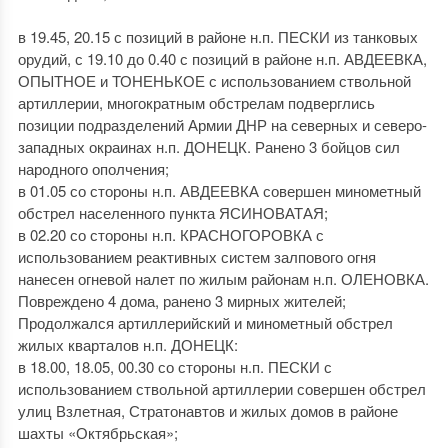
в 19.45, 20.15 с позиций в районе н.п. ПЕСКИ из танковых
орудий, с 19.10 до 0.40 с позиций в районе н.п. АВДЕЕВКА,
ОПЫТНОЕ и ТОНЕНЬКОЕ с использованием ствольной
артиллерии, многократным обстрелам подверглись
позиции подразделений Армии ДНР на северных и северо-
западных окраинах н.п. ДОНЕЦК. Ранено 3 бойцов сил
народного ополчения;
в 01.05 со стороны н.п. АВДЕЕВКА совершен минометный
обстрел населенного пункта ЯСИНОВАТАЯ;
в 02.20 со стороны н.п. КРАСНОГОРОВКА с
использованием реактивных систем залпового огня
нанесен огневой налет по жилым районам н.п. ОЛЕНОВКА.
Повреждено 4 дома, ранено 3 мирных жителей;
Продолжался артиллерийский и минометный обстрел
жилых кварталов н.п. ДОНЕЦК:
в 18.00, 18.05, 00.30 со стороны н.п. ПЕСКИ с
использованием ствольной артиллерии совершен обстрел
улиц Взлетная, Стратонавтов и жилых домов в районе
шахты «Октябрьская»;