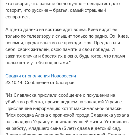
кто говорит, что раньше было лучше – сепаратист, кто
говорит, что русские – братья, самый страшный
сепаратист.
А где-то далеко на востоке идет война. Киев видит её
только по телевизору и слышит только по радио. Ох, Киев,
попомни, предательство не проходит зря. Предал ты и
себя, своих жителей, свою память и свои победы. И
зажигая спички и бросая их в окно, будь готов, что пламя
полыхнет и у тебя под ногами."
Сводки от ополчения Новороссии
22.10.14. Сообщение от блогеров.
"Из Славянска прислали сообщение о покушении на
убийство ребенка, произошедшем на западной Украине.
Приславшие информацию хотят максимальной огласки:
"Моя соседка Алена с пропиской города Славянска уехала
на западную Украину в поисках лучшей жизни. Устроилась
на работу, младшего сына (5 лет) сдала в детский сад.
Вчера забрала из сада ребенка с температурой. Сегодня