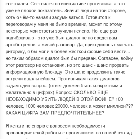
состоялся. Состоялся по инициативе противника, а это
уже не плохой показатель. Значит люди на той стороне,
хоть о чём-то начали задумываться. Готовится к
переговорам у меня не было времени, может по этому
некоторые мои ответы звучали нелепо. Но, ещё раз
подчёркиваю - это уже был диалог не по средствам
артобстрелов, а живой разговор. Да, приходилось смягчать
риторику, я бы мог и в более жёсткой форме себя вести...
но таким образом диалог был бы прерван. Согласен, войну
этот разговор не остановил, но это шанс - шанс прорвать
информационную блокаду. Это шанс продолжить такие
встречи в дальнейшем. Противникам таких диалогов
задам один вопрос. (ответ должен быть конкретным и
желательно в цифрах) Вопрос: СКОЛЬКО ЕЩЁ
НЕОБХОДИМО УБИТЬ ЛЮДЕЙ В ЭТОЙ ВОЙНЕ? 100
человек, 1000 человек 20000, человек а может миллион???
КАКАЯ ЦИФРА ВАМ ПРЕДПОЧТИТЕЛЬНЕЕ?
Я кстати не спорю с вопросом необходимости
пропагандистской работы с противником, но на мой взгляд