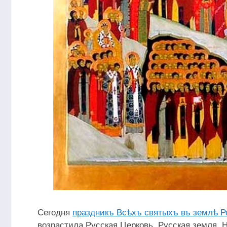
Сегодня
праздникъ Всѣхъ святыхъ въ землѣ Р
возрастила Русская Церковь, Русская земля. Н