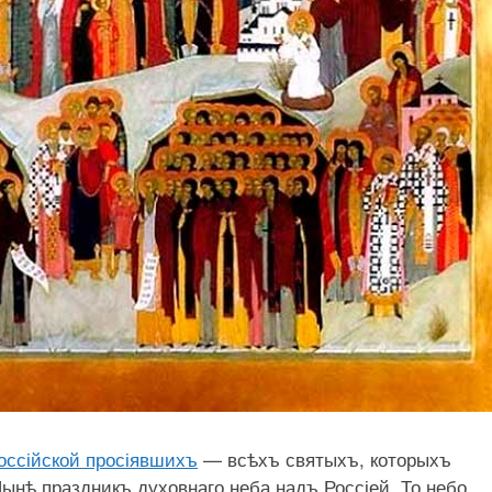
оссійской просіявшихъ
— всѣхъ святыхъ, которыхъ
ынѣ праздникъ духовнаго неба надъ Россіей. То небо