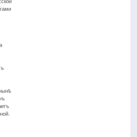
сской
игами
а
хъ
ъ
онынѣ
нъ
аетъ
ной.