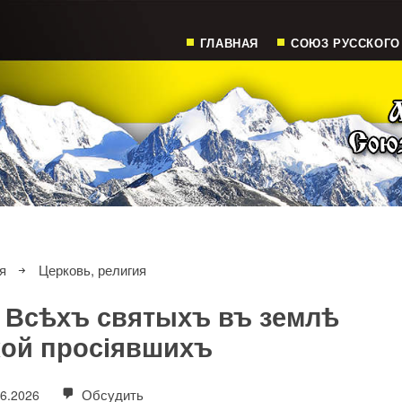
ГЛАВНАЯ
СОЮЗ РУССКОГО
я
Церковь, религия
 Всѣхъ святыхъ въ землѣ
кой просіявшихъ
Обсудить
06.2026