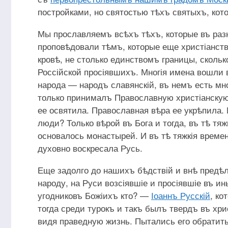
постройками, но святостью тѣхъ святыхъ, ко
Мы прославляемъ всѣхъ тѣхъ, которые въ раз
проповѣдовали тѣмъ, которые еще христіанст
кровѣ, не столько единствомъ границы, скол
Россійской просіявшихъ. Многія имена вошли в
народа — народъ славянскій, въ немъ есть мн
только принималъ Православную христіанскую
ее освятила. Православная вѣра ее укрѣпила. 
люди? Только вѣрой въ Бога и тогда, въ тѣ т
основалось монастырей. И въ тѣ тяжкія времен
духовно воскресала Русь.
Еще задолго до нашихъ бѣдствій и внѣ предѣ
народу, на Руси возсіявшіе и просіявшіе въ и
угодниковъ Божіихъ кто? —
Іоаннъ Русскій
, к
тогда среди турокъ и такъ былъ твердъ въ хр
видя праведную жизнь. Пытались его обратить