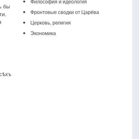
Философия и идеология
ъ бы
Фронтовые сводки от Царёва
ти.
я
Церковь, религия
Экономика
всѣхъ