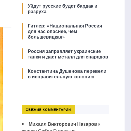
Уйдут русские будет бардак и
разруха
Гитлер: «Национальная Россия
для нас опаснее, чем
большевицкая»
Россия заправляет украинские
танки и дает металл для снарядов
Константина Душенова перевели
в исправительную колонию
СВЕЖИЕ КОММЕНТАРИИ
Михаил Викторович Назаров
к
записи
Собор Бутовских