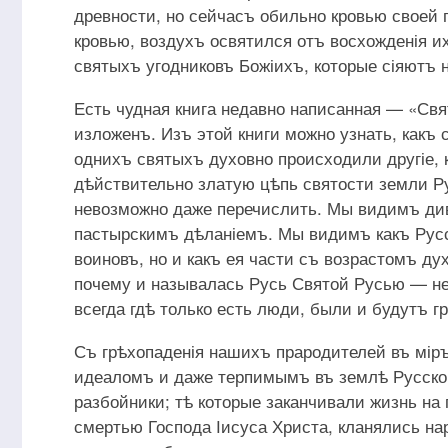
древности, но сейчасъ обильно кровью своей 
кровью, воздухъ освятился отъ восхожденія 
святыхъ угодниковъ Божіихъ, которые сіяютъ 
Есть чудная книга недавно написанная — «Свя
изложенъ. Изъ этой книги можно узнать, какъ с
однихъ святыхъ духовно происходили другіе, 
дѣйствительно златую цѣпь святости земли Р
невозможно даже перечислить. Мы видимъ ди
пастырскимъ дѣланіемъ. Мы видимъ какъ Русс
воиновъ, но и какъ ея части съ возрастомъ д
почему и называлась Русь Святой Русью — не 
всегда гдѣ только есть люди, были и будутъ гр
Съ грѣхопаденія нашихъ прародителей въ міръ
идеаломъ и даже терпимымъ въ землѣ Русской.
разбойники; тѣ которые заканчивали жизнь на
смертью Господа Іисуса Христа, кланялись на