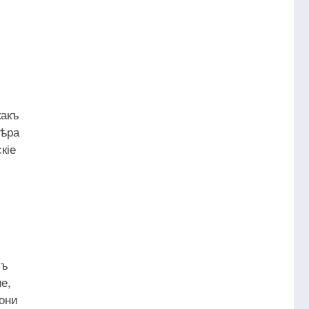
какъ
вѣра
кіе
лъ
е,
 они