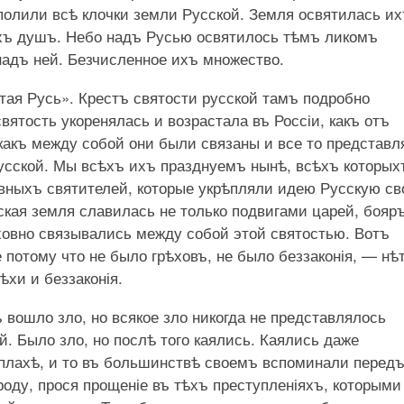
полили всѣ клочки земли Русской. Земля освятилась и
ихъ душъ. Небо надъ Русью освятилось тѣмъ ликомъ
надъ ней. Безчисленное ихъ множество.
тая Русь». Крестъ святости русской тамъ подробно
вятость укоренялась и возрастала въ Россіи, какъ отъ
какъ между собой они были связаны и все то представл
усской. Мы всѣхъ ихъ празднуемъ нынѣ, всѣхъ которых
вныхъ святителей, которые укрѣпляли идею Русскую с
кая земля славилась не только подвигами царей, бояръ
уховно связывались между собой этой святостью. Вотъ
потому что не было грѣховъ, не было беззаконія, — нѣ
ѣхи и беззаконія.
 вошло зло, но всякое зло никогда не представлялось
 Было зло, но послѣ того каялись. Каялись даже
 плахѣ, и то въ большинствѣ своемъ вспоминали перед
роду, прося прощеніе въ тѣхъ преступленіяхъ, которыми