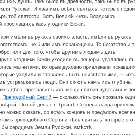
ой ихъ душъ. Такъ было въ древности, такъ было въ ру
земля Русская. И хвалимъ всѣхъ святыхъ, которые подв
ръ той святости. Вотъ Великій князь Владиміръ
й просіявшихъ какъ угодники Божіи.
тари имѣли въ рукахъ своихъ власть, имѣли въ рукахъ
богатствомъ, не были имъ порабощены. То богатство и т
обро, или для того, чтобы другимъ людямъ дать
ругіе угодники Божіи уходили въ пещеры, удалялись въ
лались магнитами, которые духовно привлекали искавши
которые уходили и старались быть неизвѣстными, — их
имъ устремлялись люди. Они сіяютъ намъ изъ глубины
 ихъ дѣла, прославилъ ихъ мощи святыя чудесами и п
.
Преподобный Сергій
— сколько лѣтъ онъ прожилъ оди
звѣрей. По сей день св. Троицѣ-Сергіева лавра привлек
но можно сказать, со всѣхъ концовъ и предѣловъ вселен
гомъ преподобнаго Сергія и тѣхъ святыхъ, которые его
ъ бы сердцемъ Земли Русской, вмѣстѣ
вой
, которая не только сіяетъ богатствомъ и древними