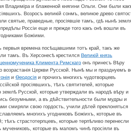
язя Владиміра и блаженной княгини Ольги. Они были как
сіявшихъ. Возросъ великій сонмъ, великое древо святос
ли святые, праведные, просіявшіе тамъ, гдѣ нынѣ земл
 предѣлы Россіи еще и прежде того какъ онѣ вошли въ
годниками Божіими.
 первыя времена посѣщавшими тотъ край, такъ же
ли тамъ. Въ Херсонесѣ крестился
Великій князь
щенномученика Климента Римскаго
онъ принесъ Вѣру
о возрастанія Церкви Русской. Нынѣ мы и празднуемъ 
онія
и
Ѳеодосія
и прочихъ многихъ чудотворцевъ
сійской просіявшихъ, тѣхъ святителей, которые
о землѣ Русской, которые утверждали въ народѣ вѣру и
лись безумными, а въ дѣйствительности были мудры и
и смиряли свою гордость, учили дѣтей преклоняться
славляемъ многихъ угодниковъ Божіихъ, которые въ
й; тѣхъ страстотерпцевъ, которые терпѣливо перенесли
ъ мучениковъ, которые въ маломъ чинѣ просіяли въ