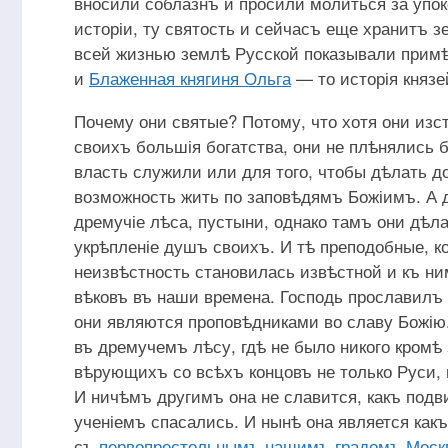
вносили соблазнъ и просили молиться за упок
исторіи, ту святость и сейчасъ еще хранитъ 
всей жизнью землѣ Русской показывали примѣ
и
Блаженная княгиня Ольга
— то исторія князе
Почему они святые? Потому, что хотя они изс
своихъ большія богатства, они не плѣнялись 
власть служили или для того, чтобы дѣлать д
возможность жить по заповѣдямъ Божіимъ. А д
дремучіе лѣса, пустыни, однако тамъ они дѣ
укрѣпленіе душъ своихъ. И тѣ преподобные, 
неизвѣстность становилась извѣстной и къ н
вѣковъ въ наши времена. Господь прославилъ
они являются проповѣдниками во славу Божію
въ дремучемъ лѣсу, гдѣ не было никого кромѣ 
вѣрующихъ со всѣхъ концовъ не только Руси, 
И ничѣмъ другимъ она не славится, какъ подви
ученіемъ спасались. И нынѣ она является как
съ
первопрестольнымъ нашимъ градомъ Моск