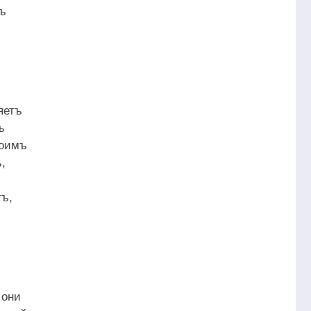
хъ
яетъ
ъ
воимъ
,
тъ,
ъ
 они