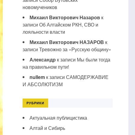
новомучеников
Михаил Викторович Назаров
к
записи
Об Алтайском РКН, СВО и
лояльности власти
Михаил Викторович НАЗАРОВ
к
записи
Тревожно за «Русскую общину»
Александр
к записи
Мы были тогда
на правильном пути!
nullem
к записи
САМОДЕРЖАВИЕ
И АБСОЛЮТИЗМ
РУБРИКИ
Актуальная публицистика
Алтай и Сибирь