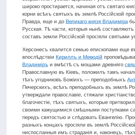
широко простирается, начиная отъ святаго кн
корни всѣхъ святыхъ въ землѣ Россійской про
Правда, еще и до
Великаго князя Владиміра
бы
Русская. Тѣ части, которыя нынѣ составляютъ
составъ земли Россійской просіяли святыми у
Херсонесъ хвалится семью епископами еще въ
впослѣдствіи
Кириллъ и Меѳодій
проповѣдыва
Владиміръ
и вмѣстѣ съ мощами древняго
свя
Православную въ Кіевъ, положилъ тамъ начал
тѣхъ угодниковъ Божіихъ — преподобныхъ
Ант
Печерскихъ, всѣхъ преподобныхъ въ землѣ Рос
утверждали православіе, стяжали христіанств
благочестіе, тѣхъ святыхъ, которые притвори
своими кажущимися смѣшными поступками сам
передъ святостью и слѣдовать Евангелію. Про
разныхъ концахъ просіяли въ землѣ Россійско
ниспосланныя имъ страданія и, наконецъ, тѣх