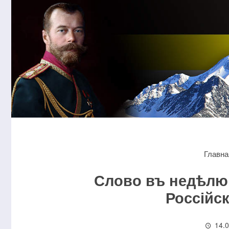
Главна
Слово въ недѣлю
Россійс
14.