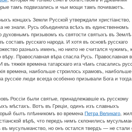
торые тамъ подвизались и чьи мощи тамъ почиваютъ.
ныхъ концахъ Земли Русской утверждали христіанство,
ва не знали. Русь объединяла всѣхъ въ единственномъ
ько духовнымъ призывомъ къ святости святыхъ въ Землѣ
ъ составъ русскаго народа. И хотя въ основѣ русскаго
ожество разныхъ именъ, но никто не считался чужимъ, 
 вѣру. Православная вѣра спасла Русь. Православная 
И въ тяжкія времена татарскаго ига чѣмъ спасались русс
яжкія времена, наибольше строилось храмовъ, наибольше
а русскіе люди всегда особенно призывали Бога и тогда
ловъ Россіи были святые, принадлежавшіе къ русскому
ныхъ мѣстахъ. Вотъ въ Греціи, одинъ изъ славныхъ
оторый былъ плѣнникомъ во времена
Петра Великаго
, жи
истіанской вѣрѣ, что передъ нимъ склонились мусульман
 въ мусульманство, но онъ остался твердъ — не стали