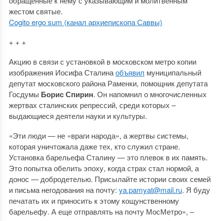
обращённые к нему с указывающим и молитвенным
жестом святые.
Cogito ergo sum (канал архиепископа Саввы)
+ + +
Акцию в связи с установкой в московском метро копии
изображения Иосифа Сталина
объявил
муниципальный
депутат московского района Раменки, помощник депутата
Госдумы
Борис Спирин
. Он напомнил о многочисленных
жертвах сталинских репрессий, среди которых –
выдающиеся деятели науки и культуры.
«Эти люди — не «враги народа», а жертвы системы,
которая уничтожала даже тех, кто служил стране.
Установка барельефа Сталину — это плевок в их память.
Это попытка обелить эпоху, когда страх стал нормой, а
донос — добродетелью. Присылайте истории своих семей
и письма негодования на почту:
ya.pamyat@mail.ru
. Я буду
печатать их и приносить к этому кощунственному
барельефу. А еще отправлять на почту МосМетро», –