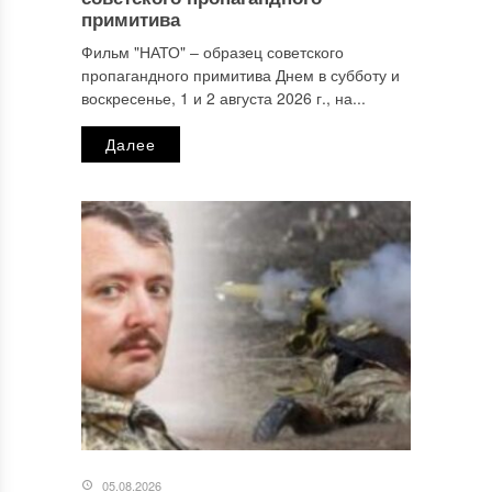
примитива
Фильм "НАТО" ‒ образец советского
пропагандного примитива Днем в субботу и
Email
*
воскресенье, 1 и 2 августа 2026 г., на...
Далее
Сайт
Этот сайт использует Akismet для борьбы со спамом.
Узнайте, как обрабатываются ваши данные комментариев
.
Отправляя сообщение, Вы разрешаете сбор и обработку
персональных данных.
Политика конфиденциальности
.
05.08.2026