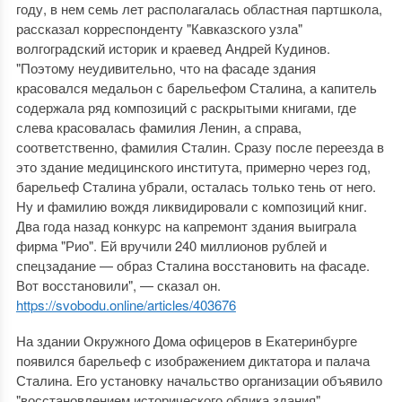
году, в нем семь лет располагалась областная партшкола,
рассказал корреспонденту "Кавказского узла"
волгоградский историк и краевед Андрей Кудинов.
"Поэтому неудивительно, что на фасаде здания
красовался медальон с барельефом Сталина, а капитель
содержала ряд композиций с раскрытыми книгами, где
слева красовалась фамилия Ленин, а справа,
соответственно, фамилия Сталин. Сразу после переезда в
это здание медицинского института, примерно через год,
барельеф Сталина убрали, осталась только тень от него.
Ну и фамилию вождя ликвидировали с композиций книг.
Два года назад конкурс на капремонт здания выиграла
фирма "Рио". Ей вручили 240 миллионов рублей и
спецзадание — образ Сталина восстановить на фасаде.
Вот восстановили", — сказал он.
https://svobodu.online/articles/403676
На здании Окружного Дома офицеров в Екатеринбурге
появился барельеф с изображением диктатора и палача
Сталина. Его установку начальство организации объявило
"восстановлением исторического облика здания",