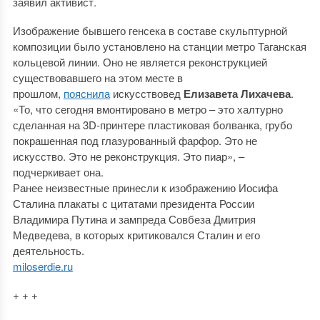
заявил активист.
Изображение бывшего генсека в составе скульптурной
композиции было установлено на станции метро Таганская
кольцевой линии. Оно не является реконструкцией
существовавшего на этом месте в
прошлом,
пояснила
искусствовед
Елизавета Лихачева
.
«То, что сегодня вмонтировано в метро – это халтурно
сделанная на 3D-принтере пластиковая болванка, грубо
покрашенная под глазурованный фарфор. Это не
искусство. Это не реконструкция. Это пиар», –
подчеркивает она.
Ранее неизвестные принесли к изображению Иосифа
Сталина плакаты с цитатами президента России
Владимира Путина и зампреда Совбеза Дмитрия
Медведева, в которых критиковался Сталин и его
деятельность.
miloserdie.ru
+ + +