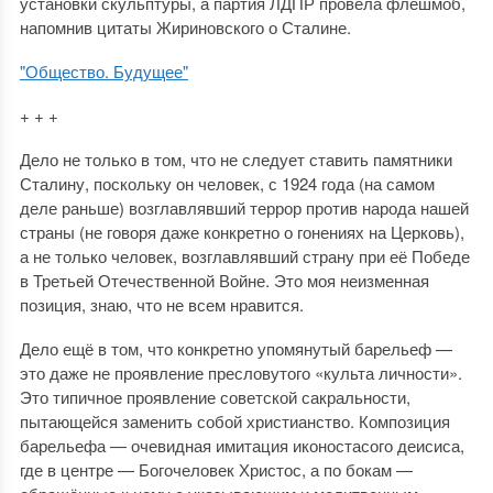
установки скульптуры, а партия ЛДПР провела флешмоб,
напомнив цитаты Жириновского о Сталине.
"Общество. Будущее"
+ + +
Дело не только в том, что не следует ставить памятники
Сталину, поскольку он человек, с 1924 года (на самом
деле раньше) возглавлявший террор против народа нашей
страны (не говоря даже конкретно о гонениях на Церковь),
а не только человек, возглавлявший страну при её Победе
в Третьей Отечественной Войне. Это моя неизменная
позиция, знаю, что не всем нравится.
Дело ещё в том, что конкретно упомянутый барельеф —
это даже не проявление пресловутого «культа личности».
Это типичное проявление советской сакральности,
пытающейся заменить собой христианство. Композиция
барельефа — очевидная имитация иконостасого деисиса,
где в центре — Богочеловек Христос, а по бокам —