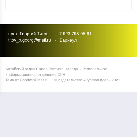
прот. Георгий Титов · +7 923 798-05-91 ·
titov_p.georg@mail.ru · Барнаул
Алтайский отдел Союза Русского Народа
·
Региональное
информационное отделение СРН
Тема от GoodwinPress.ru
· ©
Издательство «Русская идея»
2021