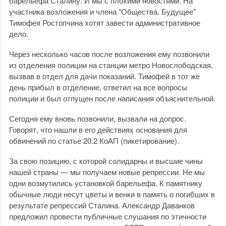
барельефа Сталину. И мы с плохими новостями. На
участника возложения и члена "Общества. Будущее"
Тимофея Ростопчина хотят завести административное
дело.
Через несколько часов после возложения ему позвонили
из отделения полиции на станции метро Новослободская,
вызвав в отдел для дачи показаний. Тимофей в тот же
день прибыл в отделение, ответил на все вопросы
полиции и был отпущен после написания объяснительной.
Сегодня ему вновь позвонили, вызвали на допрос.
Говорят, что нашли в его действиях основания для
обвинений по статье 20.2 КоАП (пикетирование).
За свою позицию, с которой солидарны и высшие чины
нашей страны — мы получаем новые репрессии. Не мы
одни возмутились установкой барельефа. К памятнику
обычные люди несут цветы и венки в память о погибших в
результате репрессий Сталина. Александр Даванков
предложил провести публичные слушания по этичности