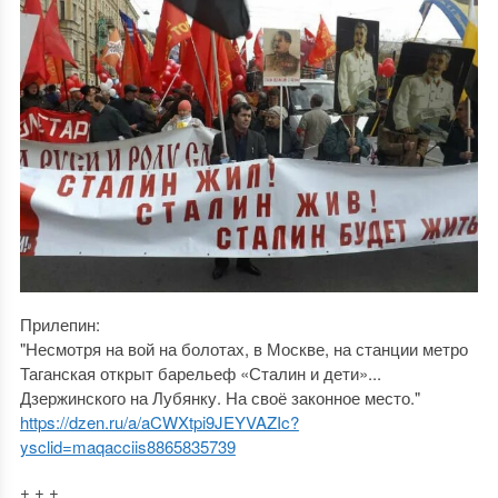
Прилепин:
"Несмотря на вой на болотах, в Москве, на станции метро
Таганская открыт барельеф «Сталин и дети»...
Дзержинского на Лубянку. На своё законное место."
https://dzen.ru/a/aCWXtpi9JEYVAZIc?
ysclid=maqacciis8865835739
+ + +