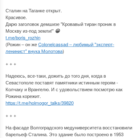
Сталин на Таганке открыт.
Красивое.
Дарю заголовок демшизе "Кровавый тиран проник в
Москву из-под земли!"
😀
t.me/boris_rozhin
(Рожин ‒ он же
Colonelcassad ‒ любимый "эксперт-
ленинист" внука Молотова
)
+ + +
Надеюсь, все-таки, дожить до того дня, когда в
Севастополе поставят памятники истинным героям -
Колчаку и Врангелю. И с удовольствием посмотрю как
Рожина корежит.
https://t.me/holmogor_talks/39820
+ + +
На фасаде Волгоградского медуниверситета восстановили
барельеф Сталина. Это здание было построено в 1953