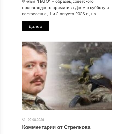
Фильм "НАТО" ‒ образец советского
пропагандного примитива Днем в субботу и
Email
*
воскресенье, 1 и 2 августа 2026 г., на...
Далее
Сайт
Этот сайт использует Akismet для борьбы со спамом.
Узнайте, как обрабатываются ваши данные комментариев
.
Отправляя сообщение, Вы разрешаете сбор и обработку
персональных данных.
Политика конфиденциальности
.
05.08.2026
Комментарии от Стрелкова