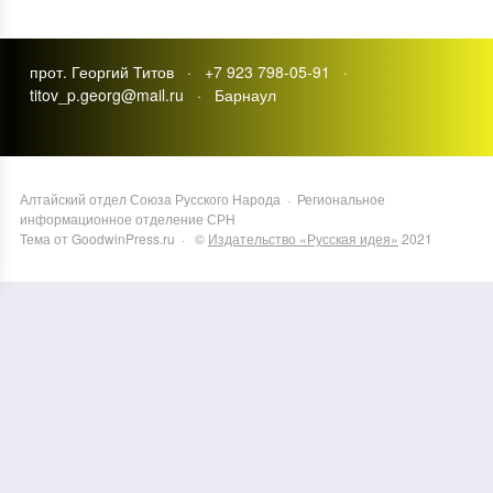
прот. Георгий Титов · +7 923 798-05-91 ·
titov_p.georg@mail.ru · Барнаул
Алтайский отдел Союза Русского Народа
·
Региональное
информационное отделение СРН
Тема от GoodwinPress.ru
· ©
Издательство «Русская идея»
2021