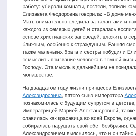
работу: убирали комнаты, постели, топили ка
Елизавета Феодоровна говорила: «В доме мен
Мать внимательно следила за талантами и на
каждого из семерых детей и старалась воспита
основе христианских заповедей, вложить в се
ближним, особенно к страждущим. Ранняя сме
также маленьких брата и сестры побудили Ели
осмыслить призвание человека в земной жизн
Господу. Эта мысль в дальнейшем не покидала 
монашестве.
На двадцатом году жизни принцесса Елизавет
Александровича
, пятого сына императора
Алек
познакомилась с будущим супругом в детстве,
Императрицей Марией Александровной, также 
славилась как красавица во всей Европе, однак
собиралась нарушать свой обет безбрачия. Од
Александровичем выяснилось, что и он тайно 