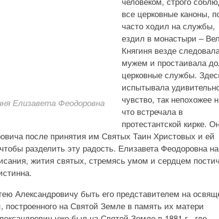
человеком, строго собл
все церковные каноны, п
часто ходил на службы,
ездил в монастыри – Ве
Княгиня везде следовала
мужем и простаивала до
церковные службы. Здес
испытывала удивительн
чувство, так непохожее н
гиня Елизавета Феодоровна
что встречала в
протестантской кирке. О
ровича после принятия им Святых Таин Христовых и ей
 чтобы разделить эту радость. Елизавета Феодоровна н
исания, жития святых, стремясь умом и сердцем пости
истинна.
ергею Александровичу быть его представителем на освя
 построенного на Святой Земле в память их матери
ксандрович уже был на Святой Земле в 1881 г., где