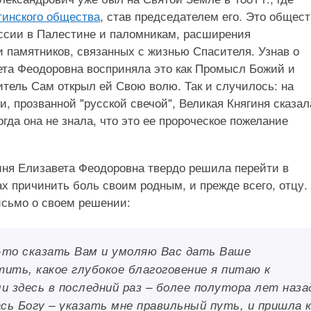
тинского общества
, став председателем его. Это общес
ссии в Палестине и паломникам, расширения
 памятников, связанных с жизнью Спасителя. Узнав о
та Феодоровна восприняла это как Промысл Божий и
итель Сам открыл ей Свою волю. Так и случилось: на
, прозванной "русской свечой", Великая Княгиня сказал
гда она не знала, что это ее пророческое пожелание
ня Елизавета Феодоровна твердо решила перейти в
ах причинить боль своим родным, и прежде всего, отцу.
письмо о своем решении:
то-то сказать Вам и умоляю Вас дать Ваше
ить, какое глубокое благоговение я питаю к
и здесь в последний раз – более полутора лет наза
сь Богу – указать мне правильный путь, и пришла 