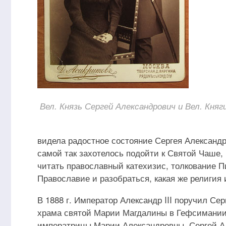
Вел. Князь Сергей Александрович и Вел. Кня
видела радостное состояние Сергея Александ
самой так захотелось подойти к Святой Чаше,
читать православный катехизис, толкование П
Православие и разобраться, какая же религия 
В 1888 г. Император Александр III поручил С
храма святой Марии Магдалины в Гефсимании,
императрицы Марии Александровны. Сергей Але