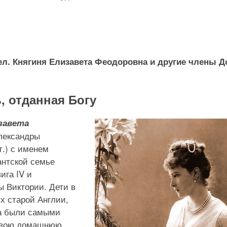
 Вел. Княгиня Елизавета Феодоровна и другие члены 
, отданная Богу
завета
Александры
т.) с именем
антской семье
ига IV и
ы Виктории. Дети в
х старой Англии,
да были самыми
 свою домашнюю