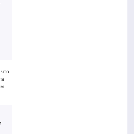
и
 что
та
им
м