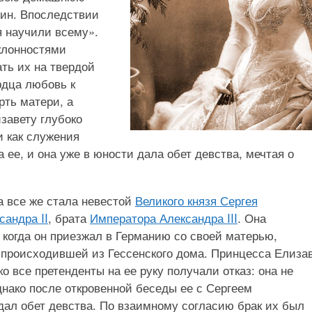
мин. Впоследствии
я научили всему».
клонностями
ть их на твердой
рдца любовь к
рть матери, а
завету глубоко
и как служения
ее, и она уже в юности дала обет девства, мечтая о
а все же стала невестой
Великого князя Сергея
сандра II
, брата
Императора Александра III
. Она
 когда он приезжал в Германию со своей матерью,
происходившей из Гессенского дома. Принцесса Елиза
о все претенденты на ее руку получали отказ: она не
нако после откровенной беседы ее с Сергеем
дал обет девства. По взаимному согласию брак их был