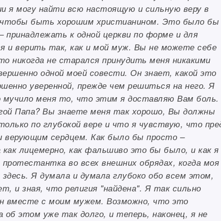
ии я могу найти всю настоящую и сильную веру в
, чтобы быть хорошим христианином. Это было бы
– принадлежать к одной церкви по форме и для
я и верить так, как и мой муж. Вы не можете себе
то никогда не старался принудить меня никакими
вершенно одной моей совести. Он знает, какой это
шенно уверенной, прежде чем решиться на него. Я
о мучило меня то, что этим я доставляю Вам боль.
огой Папа? Вы знаете меня так хорошо, Вы должны
олько по глубокой вере и что я чувствую, что пре
и верующим сердцем. Как было бы просто –
 как лицемерно, как фальшиво это бы было, и как я
 протестантка во всех внешних обрядах, когда моя
здесь. Я думала и думала глубоко обо всем этом,
т, и зная, что религия "найдена". Я так сильно
н вместе с моим мужем. Возможно, что это
 об этом уже так долго, и теперь, наконец, я не