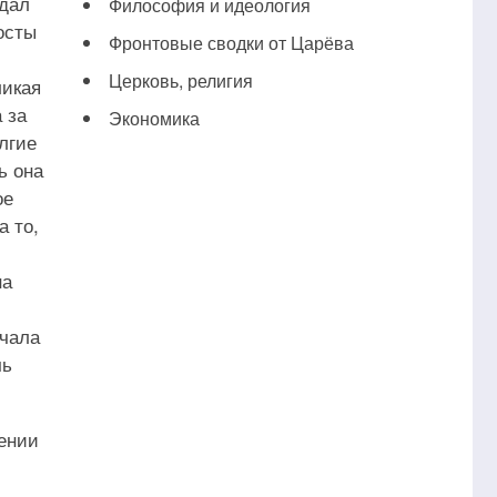
юдал
Философия и идеология
осты
Фронтовые сводки от Царёва
Церковь, религия
ликая
 за
Экономика
лгие
ь она
ое
а то,
на
ачала
чь
щении