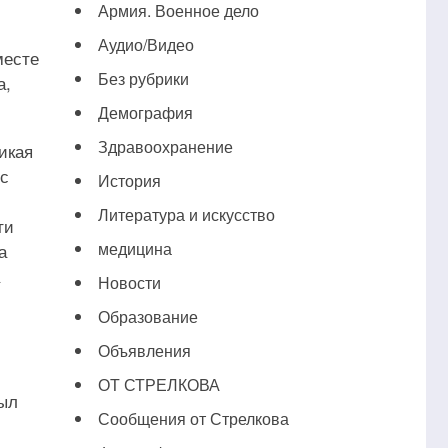
Армия. Военное дело
Аудио/Видео
месте
Без рубрики
а,
Демография
Здравоохранение
икая
 с
История
Литература и искусство
ти
медицина
а
Новости
Образование
Объявления
ОТ СТРЕЛКОВА
ыл
Сообщения от Стрелкова