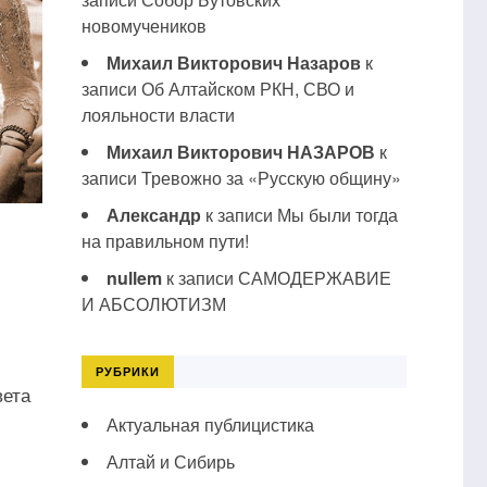
новомучеников
Михаил Викторович Назаров
к
записи
Об Алтайском РКН, СВО и
лояльности власти
Михаил Викторович НАЗАРОВ
к
записи
Тревожно за «Русскую общину»
Александр
к записи
Мы были тогда
на правильном пути!
nullem
к записи
САМОДЕРЖАВИЕ
И АБСОЛЮТИЗМ
РУБРИКИ
вета
Актуальная публицистика
Алтай и Сибирь