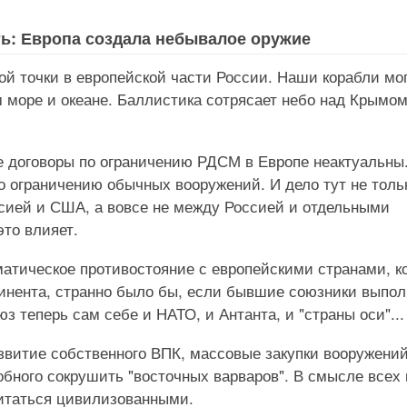
ть: Европа создала небывалое оружие
й точки в европейской части России. Наши корабли мо
 море и океане. Баллистика сотрясает небо над Крымом
се договоры по ограничению РДСМ в Европе неактуальны.
о ограничению обычных вооружений. И дело тут не толь
ссией и США, а вовсе не между Россией и отдельными
это влияет.
матическое противостояние с европейскими странами, к
тинента, странно было бы, если бывшие союзники выпо
з теперь сам себе и НАТО, и Антанта, и "страны оси"...
азвитие собственного ВПК, массовые закупки вооружений
ного сокрушить "восточных варваров". В смысле всех 
итаться цивилизованными.