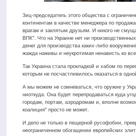
Зиц-председатель этого общества с ограничен
континентам в качестве менеджера по продаж
врагам и заклятым друзьям. И никого не смуща
ВПК". Что на Украине нет ни производственных
денег для производства каких-либо вооружени
жажда наживы и неукротимая ненависть ко вс
Так Украина стала прокладкой и хабом по пер
которым не посчастливилось оказаться в одной
А мы можем не сомневаться, что оружие у Укра
ниоткуда. Она будет перепродаваться куда угод
городам, портам, аэродромам и, вполне возмож
коалиция" просто не может.
И дело не только в пещерной русофобии, пре
неограниченном обогащении европейских элит,