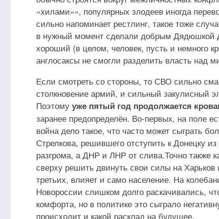
«хилами»», популярных злодеев иногда перево
сильно напоминает рестлинг, такое тоже случ
в нужный момент сделали добрым Дядюшкой Дж
хороший (в целом, человек, пусть и немного кр
англосаксы не смогли разделить власть над 
Если смотреть со стороны, то СВО сильно смах
столкновение армий, и сильный закулисный э
Поэтому
уже пятый год продолжается крова
заранее предопределён. Во-первых, на поле ес
война дело такое, что часто может сыграть б
Стрелкова, решившего отступить к Донецку из
разгрома, а ДНР и ЛНР от слива.
Точно также 
сверху решить двинуть свои силы на Харьков 
третьих, влияет и само население. На колебан
Новороссии слишком долго раскачивались, что
комфорта, но в политике это сыграло негативн
происходит и какой расклад на будущее.