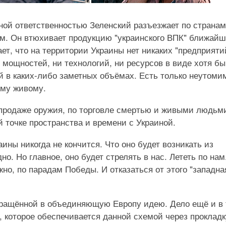
ной ответственностью Зеленский разъезжает по странам
ам. Он втюхивает продукцию "украинского ВПК" ближай
ет, что на территории Украины нет никаких "предприяти
 мощностей, ни технологий, ни ресурсов в виде хотя бы
й в каких-либо заметных объёмах. Есть только неутоми
ему живому.
епродаже оружия, по торговле смертью и живыми людьм
 точке пространства и времени с Украиной.
ины никогда не кончится. Что оно будет возникать из
но. Но главное, оно будет стрелять в нас. Лететь по нам
но, по парадам Победы. И отказаться от этого "западна
вращённой в объединяющую Европу идею. Дело ещё и в
 которое обеспечивается данной схемой через прокладк