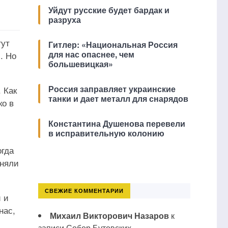
Уйдут русские будет бардак и
разруха
гут
Гитлер: «Национальная Россия
для нас опаснее, чем
. Но
большевицкая»
Россия заправляет украинские
 Как
танки и дает металл для снарядов
ко в
Константина Душенова перевели
в исправительную колонию
огда
лняли
СВЕЖИЕ КОММЕНТАРИИ
 и
нас,
Михаил Викторович Назаров
к
записи
Собор Бутовских