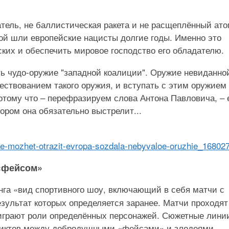
тель, не баллистическая ракета и не расщеплённый ато
ой шли европейские нацисты долгие годы. Именно это
ских и обеспечить мировое господство его обладателю.
сть чудо-оружие "западной коалиции". Оружие невиданно
ствованием такого оружия, и вступать с этим оружием
отому что – перефразируем слова Антона Павловича, – 
тором она обязательно выстрелит...
ja-ne-mozhet-otrazit-evropa-sozdala-nebyvaloe-oruzhie_16802
«фейсом»
га «вид спортивного шоу, включающий в себя матчи с
езультат которых определяется заранее. Матчи проходят
играют роли определённых персонажей. Сюжетные лини
ликтов между добродушными «фейсами» и злодеями