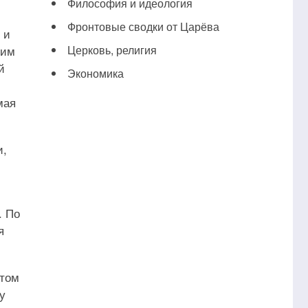
Философия и идеология
Фронтовые сводки от Царёва
 и
шим
Церковь, религия
й
Экономика
мая
и,
. По
я
 том
у