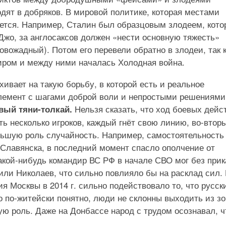
дят в добряков. В мировой политике, которая местами
ается. Например, Сталин был образцовым злодеем, кото
о, за англосаксов должен «нести основную тяжесть»
овожадный). Потом его перевели обратно в злодеи, так 
миром и между ними началась Холодная война.
ивает на такую борьбу, в которой есть и реальное
лемент с шагами доброй воли и непростыми решениями
Нельзя сказать, что ход боевых дейс
вый тяни-толкай.
ть несколько игроков, каждый гнёт свою линию, во-втор
ольшую роль случайность. Например, самостоятельность
 Славянска, в последний момент спасло ополчение от
какой-нибудь командир ВС РФ в начале СВО мог без прик
или Николаев, что сильно повлияло бы на расклад сил. 
ия Москвы в 2014 г. сильно подействовало то, что русск
 по-житейски понятно, люди не склонны выходить из з
ую роль. Даже на Донбассе народ с трудом осознавал, ч