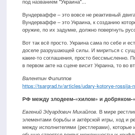
под названием "Украина"...
Вундерваффе – это вовсе не реактивный двига
Вундерваффе – это Украина, к созданию котор
оружие, по их задумке, должно повергнуть рус
Вот так всё просто. Украина сама по себе и е
доселе разрушающей силы. И мириться с суще
какие-то соглашения, просто бессмысленно. П
в первом акте на сцене висит Украина, то во в
Валентин Филиппов
https://tsargrad.tv/articles/udary-kotorye-rossi
РФ между злодеем-«хилом» и добряком-
В мире рестлин
Евгений Эдуардович Михайлов.
элементами борьбы и актёрской игры, ход и р
между исполнителями (рестлерами), которые 
обычно строятся вокруг межличностных конф