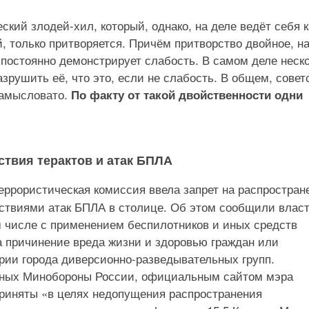
кий злодей-хил, который, однако, на деле ведёт себя к
, только притворяется. Причём притворство двойное, н
 постоянно демонстрирует слабость. В самом деле неск
азрушить её, что это, если не слабость. В общем, совет
замысловато.
По факту от такой двойственности одни
ствия терактов и атак БПЛА
еррористическая комиссия ввела запрет на распростран
дствиями атак БПЛА в столице. Об этом сообщили влас
м числе с применением беспилотников и иных средств
а причинение вреда жизни и здоровью граждан или
рии города диверсионно-разведывательных групп.
нных Минобороны России, официальным сайтом мэра
приняты «в целях недопущения распространения