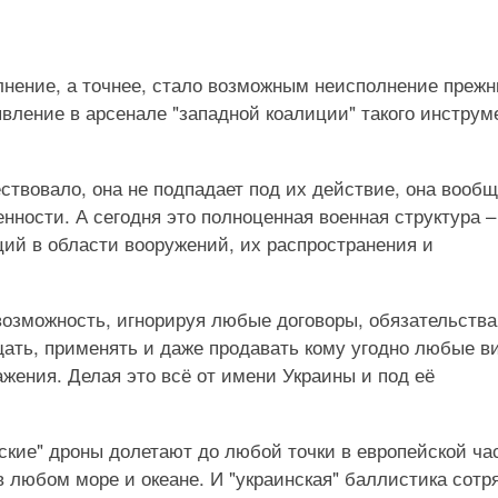
лнение, а точнее, стало возможным неисполнение прежн
вление в арсенале "западной коалиции" такого инструм
ствовало, она не подпадает под их действие, она вооб
нности. А сегодня это полноценная военная структура –
ий в области вооружений, их распространения и
возможность, игнорируя любые договоры, обязательства
ать, применять и даже продавать кому угодно любые в
жения. Делая это всё от имени Украины и под её
нские" дроны долетают до любой точки в европейской ча
в любом море и океане. И "украинская" баллистика сотр