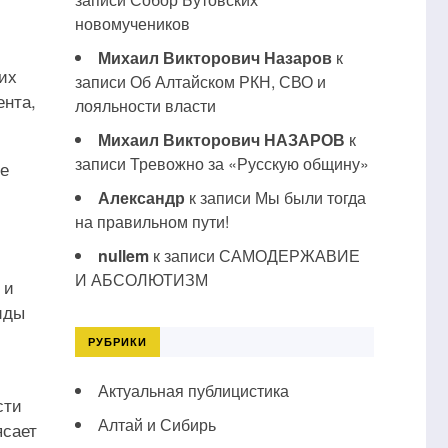
новомучеников
Михаил Викторович Назаров
к
их
записи
Об Алтайском РКН, СВО и
ента,
лояльности власти
Михаил Викторович НАЗАРОВ
к
записи
Тревожно за «Русскую общину»
ще
Александр
к записи
Мы были тогда
на правильном пути!
nullem
к записи
САМОДЕРЖАВИЕ
И АБСОЛЮТИЗМ
 и
иды
РУБРИКИ
Актуальная публицистика
сти
Алтай и Сибирь
ясает