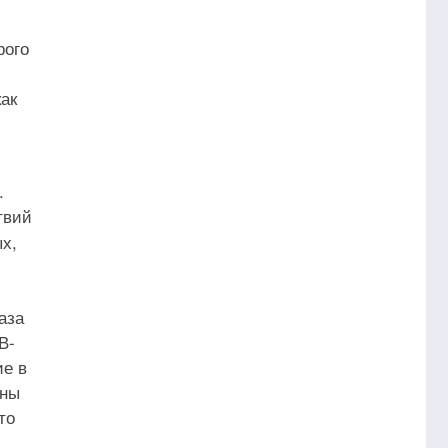
рого
как
.
твий
ых,
аза
В-
ие в
оны
то