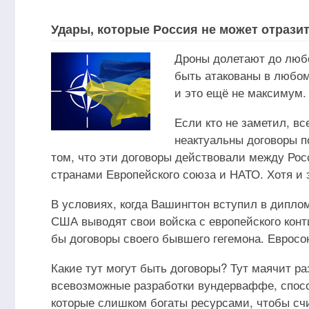
Удары, которые Россия не может отрази
Дроны долетают до любо
быть атакованы в любом
и это ещё не максимум.
Если кто не заметил, в
неактуальны договоры п
том, что эти договоры действовали между Ро
странами Европейского союза и НАТО. Хотя и 
В условиях, когда Вашингтон вступил в дипло
США выводят свои войска с европейского кон
бы договоры своего бывшего гегемона. Евросою
Какие тут могут быть договоры? Тут маячит р
всевозможные разработки вундерваффе, способ
которые слишком богаты ресурсами, чтобы сч