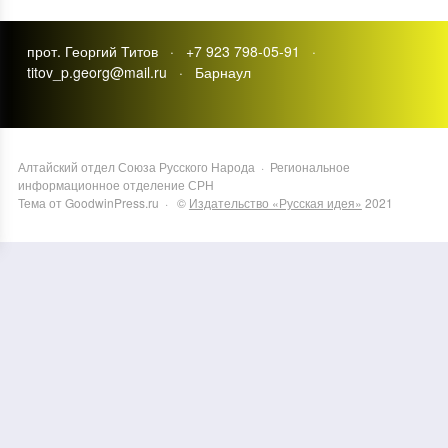
прот. Георгий Титов · +7 923 798-05-91 ·
titov_p.georg@mail.ru · Барнаул
Алтайский отдел Союза Русского Народа
·
Региональное
информационное отделение СРН
Тема от GoodwinPress.ru
· ©
Издательство «Русская идея»
2021