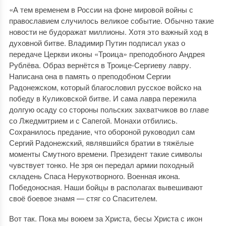
«А тем временем в России на фоне мировой войны с
православием случилось великое событие. Обычно такие
новости не будоражат миллионы. Хотя это важный ход в
духовной битве. Владимир Путин подписал указ о
передаче Церкви иконы «Троица» преподобного Андрея
Рублёва. Образ вернётся в Троице-Сергиеву лавру.
Написана она в память о преподобном Сергии
Радонежском, который благословил русское войско на
победу в Куликовской битве. И сама лавра пережила
долгую осаду со стороны польских захватчиков во главе
со Лжедмитрием и с Сапегой. Монахи отбились.
Сохранилось предание, что обороной руководил сам
Сергий Радонежский, являвшийся братии в тяжёлые
моменты Смутного времени. Президент такие символы
чувствует тонко. Не зря он передал армии походный
складень Спаса Нерукотворного. Военная икона.
Победоносная. Наши бойцы в располагах вывешивают
своё боевое знамя — стяг со Спасителем.
Вот так. Пока мы воюем за Христа, бесы Христа с икон