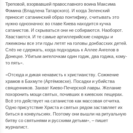
Треповой, взорвавшей православного воина Максима
Фомина (Владлена Татарского). И когда Зеленский
приносит сатанинский образ понтифику, считывать это
нужно однозначно: во главе Киева находится кучка
сатанистов. И скрываться они не собираются. Наоборот.
Хвастаются. И те самые артиллерийские снаряды и
лжеиконы все эти годы летят на головы донбасских детей.
Слёз не сдержать, когда подходишь к Аллее Ангелов в
Донецке. Убитым ангелочкам один годик, два годика, кому-
то пять».
«Отсюда и дикая ненависть к христианству. Сожжение
храмов в Бахмуте (Артёмовске). Посадки и убийства
священников. Захват Киево-Печерской лавры. Желание
похоронить мощи святых, почивших в киевских пещерах.
Всё это действует на сатанистов как массовая отчитка.
Одно присутствие Христа и святых рядом заставляет их
биться в конвульсиях. Поэтому они вышли на ритуальную
битву со святынями и русскими детьми», – пишет
журналист.