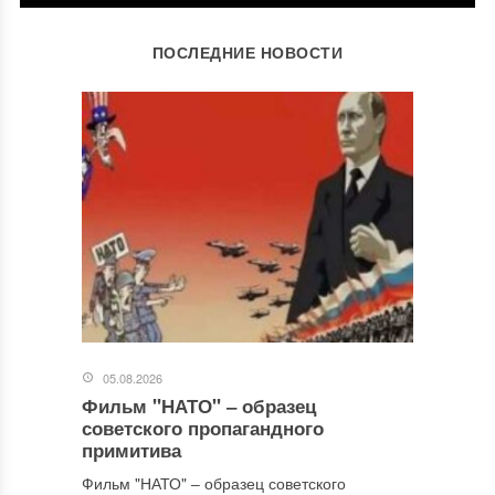
ОСТАВИТЬ КОММЕНТАРИЙ
ПОСЛЕДНИЕ НОВОСТИ
Ваш адрес email не будет опубликован.
Обязательные поля
помечены
*
Комментарий
*
05.08.2026
Фильм "НАТО" ‒ образец
Имя
*
советского пропагандного
примитива
Фильм "НАТО" ‒ образец советского