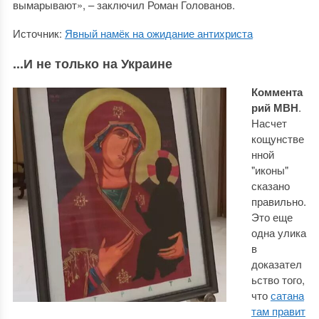
вымарывают», – заключил Роман Голованов.
Источник:
Явный намёк на ожидание антихриста
...И не только на Украине
Коммента
рий МВН
.
Насчет
кощунстве
нной
"иконы"
сказано
правильно.
Это еще
одна улика
в
доказател
ьство того,
что
сатана
там правит