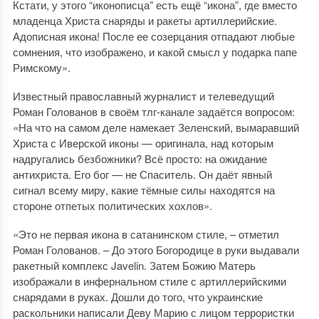
Кстати, у этого “иконописца” есть ещё “икона”, где вместо
младенца Христа снаряды и ракеты артиллерийские.
Адописная икона! После ее созерцания отпадают любые
сомнения, что изображено, и какой смысл у подарка папе
Римскому».
Известный православный журналист и телеведущий
Роман Голованов в своём тлг-канале задаётся вопросом:
«На что на самом деле намекает Зеленский, вымаравший
Христа с Иверской иконы — оригинала, над которым
надругались безбожники? Всё просто: на ожидание
антихриста. Его бог — не Спаситель. Он даёт явный
сигнал всему миру, какие тёмные силы находятся на
стороне отпетых политических хохлов».
«Это не первая икона в сатанинском стиле, – отметил
Роман Голованов. – До этого Богородице в руки выдавали
ракетный комплекс Javelin. Затем Божию Матерь
изображали в инфернальном стиле с артиллерийскими
снарядами в руках. Дошли до того, что украинские
раскольники написали Деву Марию с лицом террористки