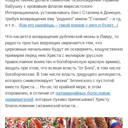
бабушку с кровавым флагом марксистского
Интернационала, устанавливать бюст Сталина в Донецке,
требуя возвращения ему "родного" имени "Сталино" ‒ и тд.
и т.п... (
Как его назовешь – такой покров у него и будет...
)
Что касается возвращения рублевской иконы в Лавру, то
радость простых верующих омрачается тем, что
церковные начальники будут ее осквернять, кощунственно
примиряя перед нею Христа с велиаром (русское
православное воинство и богоборческую красную армию),
вещать при этом, что всякая власть "от Бога", в том числе
богоборческая. В том числе власть грядущего антихриста,
которого символизирует "икона" Зеленского с пустотой
вместо Христа ... Но он, по крайней мере, в этом
откровенен, в отличие от
патриархийных богословов-
примирителей
, которые лукаво приписывают Христу
благословение сатанинской власти...