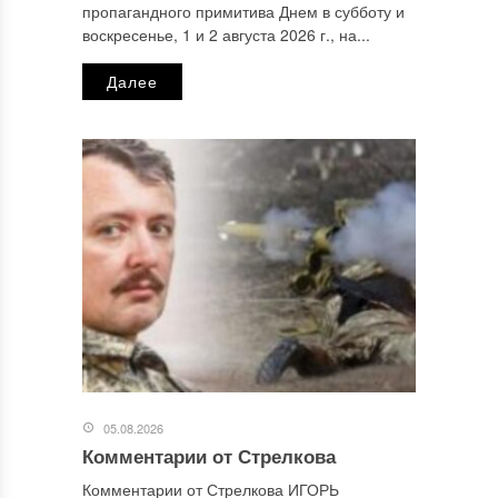
пропагандного примитива Днем в субботу и
Email
*
воскресенье, 1 и 2 августа 2026 г., на...
Далее
Сайт
Этот сайт использует Akismet для борьбы со спамом.
Узнайте, как обрабатываются ваши данные комментариев
.
Отправляя сообщение, Вы разрешаете сбор и обработку
персональных данных.
Политика конфиденциальности
.
05.08.2026
Комментарии от Стрелкова
Комментарии от Стрелкова ИГОРЬ