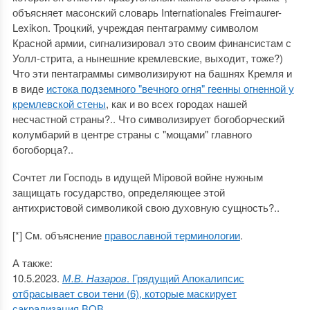
объясняет масонский словарь Internationales Freimaurer-
Lexikon. Троцкий, учреждая пентаграмму символом
Красной армии, сигнализировал это своим финансистам с
Уолл-стрита, а нынешние кремлевские, выходит, тоже?)
Что эти пентаграммы символизируют на башнях Кремля и
в виде
истока подземного "вечного огня" геенны огненной у
кремлевской стены
, как и во всех городах нашей
несчастной страны?.. Что символизирует богоборческий
колумбарий в центре страны с "мощами" главного
богоборца?..
Сочтет ли Господь в идущей Мiровой войне нужным
защищать государство, определяющее этой
антихристовой символикой свою духовную сущность?..
[*] См. объяснение
православной терминологии
.
А также:
10.5.2023.
М.В. Назаров
. Грядущий Апокалипсис
отбрасывает свои тени (6), которые маскирует
сакрализация ВОВ