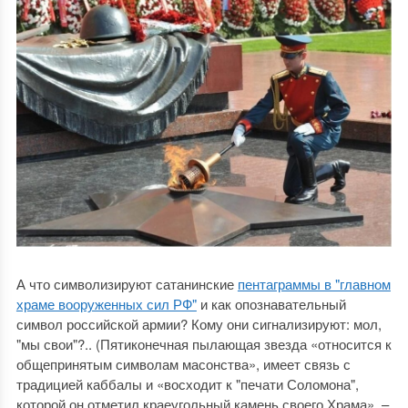
А что символизируют сатанинские
пентаграммы в "главном
храме вооруженных сил РФ"
и как опознавательный
символ российской армии? Кому они сигнализируют: мол,
"мы свои"?.. (Пятиконечная пылающая звезда «относится к
общепринятым символам масонства», имеет связь с
традицией каббалы и «восходит к "печати Соломона",
которой он отметил краеугольный камень своего Храма», –