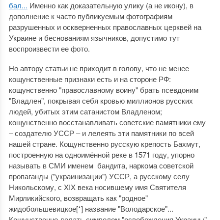
бал...
Именно как доказательную улику (а не икону), в
дополнение к часто публикуемым фотографиям
разрушенных и оскверненных православных церквей на
Украине и беснованиям язычников, допустимо тут
воспроизвести ее фото.
Но автору статьи не приходит в голову, что не менее
кощунственные признаки есть и на стороне РФ:
кощунственно "православному воину" брать псевдоним
"Владлен", покрывая себя кровью миллионов русских
людей, убитых этим сатанистом Владленом;
кощунственно восстанавливать советские памятники ему
‒ создателю УССР ‒ и лелеять эти памятники по всей
нашей стране. Кощунственно русскую крепость Бахмут,
построенную на одноимённой реке в 1571 году, упорно
называть в СМИ именем бандита, наркома советской
пропаганды ("украинизации") УССР, а русскому селу
Никольскому, с XIX века носившему имя Святителя
Мирликийского, возвращать как "родное"
жидобольшевицкое[*] название "Володарское"...
Кощунственно делать символом "освобождения Украины"