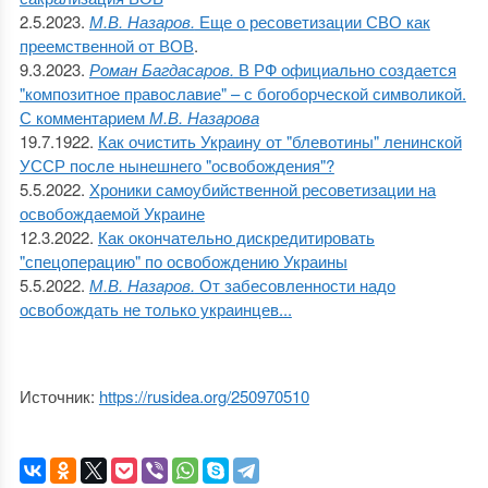
2.5.2023.
М.В. Назаров.
Еще о ресоветизации СВО как
преемственной от ВОВ
.
9.3.2023.
Роман Багдасаров.
В РФ официально создается
"композитное православие" – с богоборческой символикой.
С комментарием
М.В. Назарова
19.7.1922.
Как очистить Украину от "блевотины" ленинской
УССР после нынешнего "освобождения"?
5.5.2022.
Хроники самоубийственной ресоветизации на
освобождаемой Украине
12.3.2022.
Как окончательно дискредитировать
"спецоперацию" по освобождению Украины
5.5.2022.
М.В. Назаров.
От забесовленности надо
освобождать не только украинцев...
Источник:
https://rusidea.org/250970510