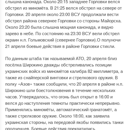
слышна канонада. Около 20:15 западнее Горловки велся
обстрел из миномёта. В 21:25 велся обстрел на севере от
Горловки. 20 апреля около 23:00 ВСУ продолжали вести
обстрел района севернее Горловки со стороны Майорска.
Около 23:20 была слышна мощная канонада, и видно
зарево в небе. По состоянию на 23:30 ВСУ вели обстрел
окраин н.п. Гольмовский (севернее Горловки).О полуночи
21 апреля боевые действия в районе Горловки стихли.
По данным штаба так называемой АТО, 20 апреля близ
посёлка Широкино дважды обстреливались позиции
украинских войск из миномётов калибра 82 миллиметра, а
также из снайперской винтовки и стрелкового оружия. В
полку «Азов» также сообщили, что 20 апреля в районе н.п.
Широкино шли боестолкновения в течение нескольких
часов. Утверждалось, что огонь был открыт в 16:00 и
велся до наступления темноты практически непрерывно.
Применялись миномёты, автоматический гранатомёт, а
также стрелковое оружие. Около 18:00, как заявила
украинская стороны, на передовой якобы появились танки
ополченцев. Боевые действия прекратились