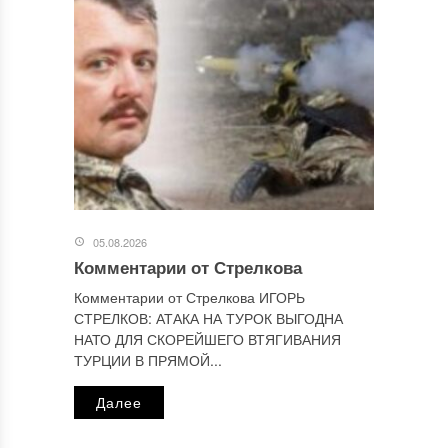
Этот сайт использует Akismet для борьбы со спамом.
Узнайте, как обрабатываются ваши данные комментариев
.
Отправляя сообщение, Вы разрешаете сбор и обработку
персональных данных.
Политика конфиденциальности
.
05.08.2026
Комментарии от Стрелкова
Комментарии от Стрелкова ИГОРЬ
СТРЕЛКОВ: АТАКА НА ТУРОК ВЫГОДНА
НАТО ДЛЯ СКОРЕЙШЕГО ВТЯГИВАНИЯ
ТУРЦИИ В ПРЯМОЙ...
Далее