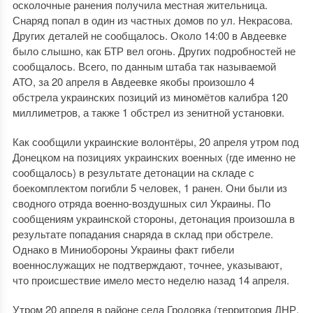
осколочные ранения получила местная жительница.
Снаряд попал в один из частных домов по ул. Некрасова.
Других деталей не сообщалось. Около 14:00 в Авдеевке
было слышно, как БТР вел огонь. Других подробностей не
сообщалось. Всего, по данным штаба так называемой
АТО, за 20 апреля в Авдеевке якобы произошло 4
обстрела украинских позиций из миномётов калибра 120
миллиметров, а также 1 обстрел из зенитной установки.
Как сообщили украинские волонтёры, 20 апреля утром под
Донецком на позициях украинских военных (где именно не
сообщалось) в результате детонации на складе с
боекомплектом погибли 5 человек, 1 ранен. Они были из
сводного отряда военно-воздушных сил Украины. По
сообщениям украинской стороны, детонация произошла в
результате попадания снаряда в склад при обстреле.
Однако в Миниобороны Украины факт гибели
военнослужащих не подтверждают, точнее, указывают,
что происшествие имело место неделю назад 14 апреля.
Утром 20 апреля в районе села Гродовка (территория ДНР,