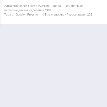
Алтайский отдел Союза Русского Народа
·
Региональное
информационное отделение СРН
Тема от GoodwinPress.ru
· ©
Издательство «Русская идея»
2021