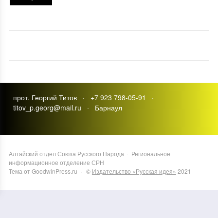
прот. Георгий Титов · +7 923 798-05-91 ·
titov_p.georg@mail.ru · Барнаул
Алтайский отдел Союза Русского Народа
·
Региональное
информационное отделение СРН
Тема от GoodwinPress.ru
· ©
Издательство «Русская идея»
2021