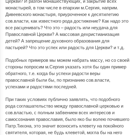
Церкви? И разгон монашествующих, и закрытие всех
монастырей, в том числе в епархии м.Сергия, наприм.
Дивеевского монастыря, приуроченное к десятилетию
сов.власти, как известного рода достижение? Как надо это
все расценивать? Что это – радость или неудача для
Православной Церкви? А массовая дехристианизация
детей? А запрещение духовного образования для
пастырей? Что это успех или радость для Церкви? и т.д.
Подобных примеров мы можем набрать массу, но со своей
стороны попросим м.Сергия указать хотя бы один пример
обратного, т.е. когда бы успехи радости веры
православной были бы, по признанию сов.власти,
успехами и радостями последней.
При таких условиях публично заявлять, что подобного
рода соглашательство между православной церковью и
сов.властью, с полным забвением всех интересов и
самосознания православия, было яко бы волею почившего
Патр.Тихона, это значит возносить клевету на покойного
святителя, которая, не будь клеветой, могла бы на него