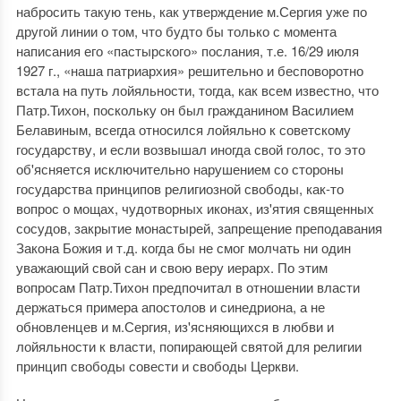
набросить такую тень, как утверждение м.Сергия уже по
другой линии о том, что будто бы только с момента
написания его «пастырского» послания, т.е. 16/29 июля
1927 г., «наша патриархия» решительно и бесповоротно
встала на путь лойяльности, тогда, как всем известно, что
Патр.Тихон, поскольку он был гражданином Василием
Белавиным, всегда относился лойяльно к советскому
государству, и если возвышал иногда свой голос, то это
об'ясняется исключительно нарушением со стороны
государства принципов религиозной свободы, как-то
вопрос о мощах, чудотворных иконах, из'ятия священных
сосудов, закрытие монастырей, запрещение преподавания
Закона Божия и т.д. когда бы не смог молчать ни один
уважающий свой сан и свою веру иерарх. По этим
вопросам Патр.Тихон предпочитал в отношении власти
держаться примера апостолов и синедриона, а не
обновленцев и м.Сергия, из'ясняющихся в любви и
лойяльности к власти, попирающей святой для религии
принцип свободы совести и свободы Церкви.