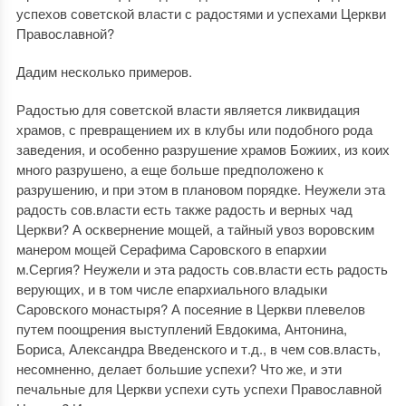
успехов советской власти с радостями и успехами Церкви
Православной?
Дадим несколько примеров.
Радостью для советской власти является ликвидация
храмов, с превращением их в клубы или подобного рода
заведения, и особенно разрушение храмов Божиих, из коих
много разрушено, а еще больше предположено к
разрушению, и при этом в плановом порядке. Неужели эта
радость сов.власти есть также радость и верных чад
Церкви? А осквернение мощей, а тайный увоз воровским
манером мощей Серафима Саровского в епархии
м.Сергия? Неужели и эта радость сов.власти есть радость
верующих, и в том числе епархиального владыки
Саровского монастыря? А посеяние в Церкви плевелов
путем поощрения выступлений Евдокима, Антонина,
Бориса, Александра Введенского и т.д., в чем сов.власть,
несомненно, делает большие успехи? Что же, и эти
печальные для Церкви успехи суть успехи Православной