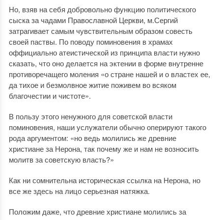
Но, взяв на себя добровольно функцию политического
сыска за чадами Православной Церкви, м.Сергий
затрагивает самым чувствительным образом совесть
своей паствы. По поводу поминовения в храмах
оффициально атеистической из принципа власти нужно
сказать, что оно делается на эктении в форме внутренне
противоречащего моления «о стране нашей и о властех ее,
да тихое и безмолвное житие поживем во всяком
благочестии и чистоте».
В пользу этого ненужного для советской власти
поминовения, наши услужатели обычно оперируют такого
рода аргументом: «но ведь молились же древние
христиане за Нерона, так почему же и нам не возносить
молитв за советскую власть?»
Как ни сомнительна историческая ссылка на Нерона, но
все же здесь на лицо серьезная натяжка.
Положим даже, что древние христиане молились за