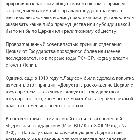
приравняла к частным обществам и союзам, с прямым
запрещением каким либо органам государства или его
местных автономных и самоуправляющихся установлений
оказывать какие либо преимущества или субсидии какой
бы то ни было Церкви или религиозному обществу.
Провозглашенный совет.властью принцип отделения
Церкви от Государства проводился более или менее
последовательно в первые годы РСФСР, когда у власти
стоял т.Ленин.
Однако, еще в 1919 году т.Лацисом была сделана попытка
изменить этот принцип. «Допустить расхождение Церкви с
государством, – это значит допустить государство в
государстве, что, конечно, не может быть терпимо никакой
властью, а меньше всего советской.
В соответствии с этим в своей статье, озаглавленной
«Церковь и государство» (Изв. ВЦИК от 2/XII-19 года №
270), т. Лацис, указав на служебную роль Церкви при
Романовых и на вредные для государства последствия,