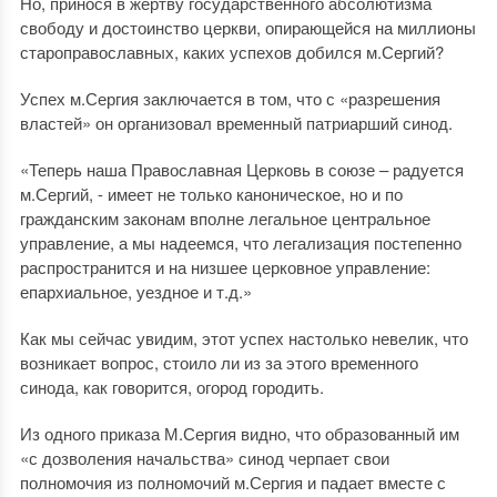
Но, принося в жертву государственного абсолютизма
свободу и достоинство церкви, опирающейся на миллионы
староправославных, каких успехов добился м.Сергий?
Успех м.Сергия заключается в том, что с «разрешения
властей» он организовал временный патриарший синод.
«Теперь наша Православная Церковь в союзе – радуется
м.Сергий, - имеет не только каноническое, но и по
гражданским законам вполне легальное центральное
управление, а мы надеемся, что легализация постепенно
распространится и на низшее церковное управление:
епархиальное, уездное и т.д.»
Как мы сейчас увидим, этот успех настолько невелик, что
возникает вопрос, стоило ли из за этого временного
синода, как говорится, огород городить.
Из одного приказа М.Сергия видно, что образованный им
«с дозволения начальства» синод черпает свои
полномочия из полномочий м.Сергия и падает вместе с