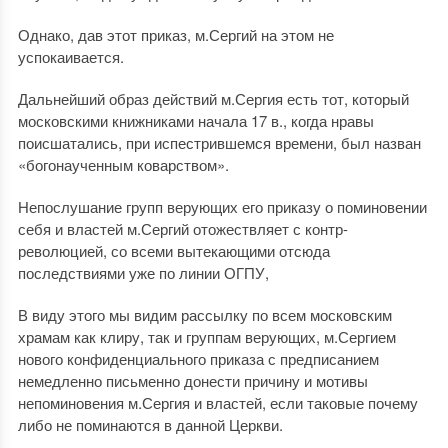
Однако, дав этот приказ, м.Сергий на этом не
успокаивается.
Дальнейший образ действий м.Сергия есть тот, который
московскими книжниками начала 17 в., когда нравы
поисшатались, при испестрившемся времени, был назван
«богонаученным коварством».
Непослушание групп верующих его приказу о поминовении
себя и властей м.Сергий отожествляет с контр-
революцией, со всеми вытекающими отсюда
последствиями уже по линии ОГПУ,
В виду этого мы видим рассылку по всем московским
храмам как клиру, так и группам верующих, м.Сергием
нового конфиденциального приказа с предписанием
немедленно письменно донести причину и мотивы
непоминовения м.Сергия и властей, если таковые почему
либо не поминаются в данной Церкви.