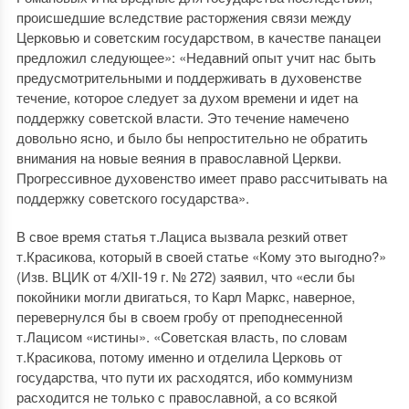
происшедшие вследствие расторжения связи между
Церковью и советским государством, в качестве панацеи
предложил следующее»: «Недавний опыт учит нас быть
предусмотрительными и поддерживать в духовенстве
течение, которое следует за духом времени и идет на
поддержку советской власти. Это течение намечено
довольно ясно, и было бы непростительно не обратить
внимания на новые веяния в православной Церкви.
Прогрессивное духовенство имеет право рассчитывать на
поддержку советского государства».
В свое время статья т.Лациса вызвала резкий ответ
т.Красикова, который в своей статье «Кому это выгодно?»
(Изв. ВЦИК от 4/XII-19 г. № 272) заявил, что «если бы
покойники могли двигаться, то Карл Маркс, наверное,
перевернулся бы в своем гробу от преподнесенной
т.Лацисом «истины». «Советская власть, по словам
т.Красикова, потому именно и отделила Церковь от
государства, что пути их расходятся, ибо коммунизм
расходится не только с православной, а со всякой