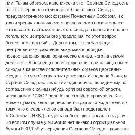
ним. Таким образом, канонически этот Сергиев Синод есть
нечто совершенно отличное от Священного Синода,
предусмотренного московским Поместным Собором, и с
точки зрения канонического права весьма сомнительное.
Что касается легализации этого синода в качестве вполне
легального центрального управления, то этот вопрос
более, чем спорный… Дело в том, что легализация
центрального управления возможна в порядке
предоставления прав юридического лица, чего на самом
деле нет. Обновленцы регистрировали свои «священные»
синоды в качестве исполнительных органов церковных
с'ездов. Но у м.Сергия этих церковных с'ездов не было, и
Сергиев Синод составлен им единолично, повидимому по
соглашению с каким нибудь органом советской власти,
играющим в РСФСР роль бывшего обер-прокурора. Как
можно думать, весь процесс регистрации синода свелся к
тому, что список членов синода был представлен
м.Сергием в НКВД, а здесь он был присовокуплен к делу.
Во всяком случае у м.Сергия нет никакой оффициальной
бумаги НКВД об утверждении Сергиева Синода в качестве