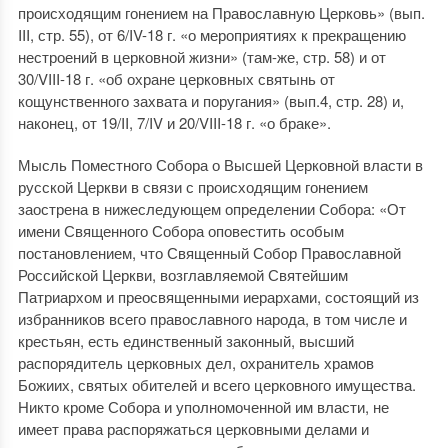
происходящим гонением на Православную Церковь» (вып.
III, стр. 55), от 6/IV-18 г. «о мероприятиях к прекращению
нестроений в церковной жизни» (там-же, стр. 58) и от
30/VIII-18 г. «об охране церковных святынь от
кощунственного захвата и поругания» (вып.4, стр. 28) и,
наконец, от 19/II, 7/IV и 20/VIII-18 г. «о браке».
Мысль Поместного Собора о Высшей Церковной власти в
русской Церкви в связи с происходящим гонением
заострена в нижеследующем определении Собора: «От
имени Священного Собора оповестить особым
постановлением, что Священный Собор Православной
Российской Церкви, возглавляемой Святейшим
Патриархом и преосвященными иерархами, состоящий из
избранников всего православного народа, в том числе и
крестьян, есть единственный законный, высший
распорядитель церковных дел, охранитель храмов
Божиих, святых обителей и всего церковного имущества.
Никто кроме Собора и уполномоченной им власти, не
имеет права распоряжаться церковными делами и