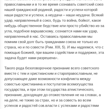
православными и в то же время сознавать советский союз
нашей гражданской родиной, радости и успехи которой
наши радости и успехи, а неудачи – наши неудачи. Всякий
удар, направленный в союз, будь то война, бойкот, какое
нибудь общественное бедствие или просто убийство из-за
угла, подобное варшавскому, сознается нами как удар,
направленный в нас. Оставаясь православными мы
помним свой долг быть гражданами союза не только из
страха, но и по совести (Рим. XIII, 5). И мы надеемся, что с
помощью Божией, при вашем содействии и поддержке, эта
задача будет нами разрешена».
Такого рода безоговорочное признание всего советского
вместе с тем и христианским и староправославным, не
допускающее даже возможности конфликта между
совестью христианина и постулатом всемогущества
государства, и при этом государства атеистического,
признание, доходящее до отожествления не на словах, а
на деле, не токмо за страх, но и за совесть во всем
успехов и радостей сов.власти с успехами и радостями