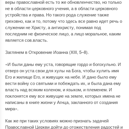
веры православной есть то же обновленчество, но только
не в области церковного учения, а в области церковного
устройства и права. Но такого рода служение также
греховно, как и то, потому что здесь все равно идет речь о
служении не Христу, а антихристу, понимая под
последним не физическое лицо, а лицо моральное, каким
является сов.власть.
Заглянем в Откровение Иоанна (XIII, 5–8).
«И были даны ему уста, говорящие гордо и богохульно. И
отверз он уста свои для хулы на Бога, чтобы хулить имя
Его и жилище Его, и живущих на небе. И дано было ему
вести войну со святыми и побеждать их, и была дана ему
власть над всяким коленом, и языком, и племенем. И
поклонятся ему все живущие на земле, которых имена не
написаны в книге жизни у Агнца, закланного от создания
мира».
Как же при таких условиях можно признать задачей
Православной Церкви дойти до отожествления радостей и