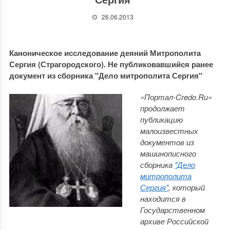
26.06.2013
Каноническое исследование деяний Митрополита
Сергия (Страгородского). Не публиковавшийся ранее
документ из сборника "Дело митрополита Сергия"
«Портал-Credo.Ru»
продолжает
публикацию
малоизвестных
документов из
машинописного
сборника
"Де
ло
митрополита
Сергия"
, который
находится в
Государственном
архиве Российской