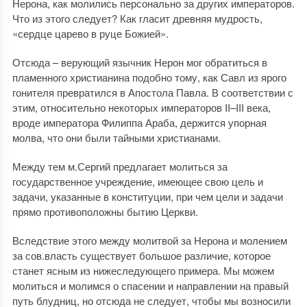
Нерона, как молились персонально за других императоров.
Что из этого следует? Как гласит древняя мудрость,
«сердце царево в руце Божией».
Отсюда – верующий язычник Нерон мог обратиться в
пламенного христианина подобно тому, как Савл из ярого
гонителя превратился в Апостола Павла. В соответствии с
этим, относительно некоторых императоров II–III века,
вроде императора Филиппа Араба, держится упорная
молва, что они были тайными христианами.
Между тем м.Сергий предлагает молиться за
государственное учреждение, имеющее свою цель и
задачи, указанные в конституции, при чем цели и задачи
прямо противоположны бытию Церкви.
Вследствие этого между молитвой за Нерона и молением
за сов.власть существует большое различие, которое
станет ясным из нижеследующего примера. Мы можем
молиться и молимся о спасении и направлении на правый
путь блудниц, но отсюда не следует, чтобы мы возносили