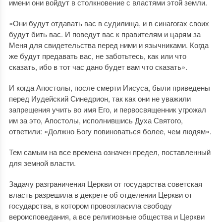
имени они войдут в столкновение с властями этой земли.
«Они будут отдавать вас в судилища, и в синагогах своих
будут бить вас. И поведут вас к правителям и царям за
Меня для свидетельства перед ними и язычниками. Когда
же будут предавать вас, не заботьтесь, как или что
сказать, ибо в тот час дано будет вам что сказать».
И когда Апостолы, после смерти Иисуса, были приведены
перед Иудейский Синедрион, так как они не уважили
запрещения учить во имя Его, и первосвященник угрожал
им за это, Апостолы, исполнившись Духа Святого,
ответили: «Должно Богу повиноваться более, чем людям».
Тем самым на все времена означен предел, поставленный
для земной власти.
Задачу разграничения Церкви от государства советская
власть разрешила в декрете об отделении Церкви от
государства, в котором провозгласила свободу
вероисповедания, а все религиозные общества и Церкви