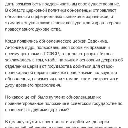
дать возможность поддерживать им свое существование.
В области церковной политики обновленцы отправляют
обязанности оффициальных сыщиков и охранников, и
этим путем уничтожают своих конкурентов и врагов среди
православного духовенства.
Когда появились обновленческие церкви Евдокима,
Антонина и др., пользовавшиеся особыми правами и
преимуществами в РСФСР, то цель патриарха Тихона
заключалась в том, чтобы на точном основании декрета об
отделении церкви от государства добиться для старо-
православной церкви таких же прав, какими пользуются
обновленцы, не изменяя при этом ни в чем настроению и
духу древнего православия.
Но какою ценой было куплено обновленцами их
привилегированное положение в советском государстве по
сравнению с другими церквами?
В целях услужить совет.власти и добиться доверия
последней, обновленцы всех чинов и рангов стремились к