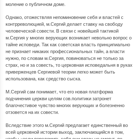
моление о публичном доме.
Однако, отожествляя непоминовение себя и властей с
контрреволюцией, м.Сергий делает ставку на свободу
человеческой совести. В связи с новейшей тактикой
м.Сергия у многих верующих возникает невольно вопрос о
тайне исповеди. Так как советская власть принципиально
не признает никаких профессиональных тайн, а власти
нужно, по словам м.Сергия, повиноваться не только за
страх, но и за совесть, то церковная исповедальня в руках
приверженцев Сергиевой теории легко может быть
использована, как средство сыска.
М.Сергий сам понимает, что его новая платформа
подчинения церкви целям сов.политики затронет
благочестивое чувство многих верующих и болезненно
отзовется на их совести.
Вследствие этого м.Сергий предлагает единственный во
всей церковной истории выход, заключающийся в том,
чтобы «если переломить себя они сразу не смогут, по