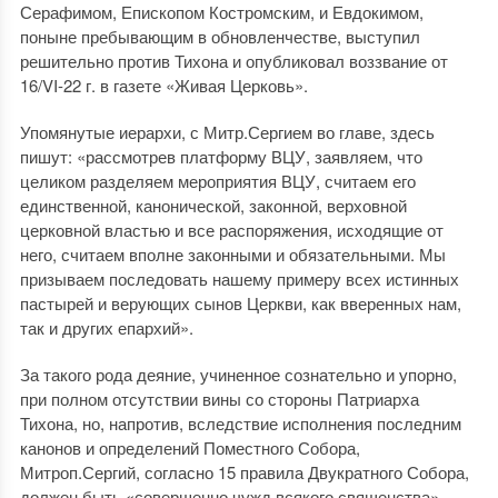
Серафимом, Епископом Костромским, и Евдокимом,
поныне пребывающим в обновленчестве, выступил
решительно против Тихона и опубликовал воззвание от
16/VI-22 г. в газете «Живая Церковь».
Упомянутые иерархи, с Митр.Сергием во главе, здесь
пишут: «рассмотрев платформу ВЦУ, заявляем, что
целиком разделяем мероприятия ВЦУ, считаем его
единственной, канонической, законной, верховной
церковной властью и все распоряжения, исходящие от
него, считаем вполне законными и обязательными. Мы
призываем последовать нашему примеру всех истинных
пастырей и верующих сынов Церкви, как вверенных нам,
так и других епархий».
За такого рода деяние, учиненное сознательно и упорно,
при полном отсутствии вины со стороны Патриарха
Тихона, но, напротив, вследствие исполнения последним
канонов и определений Поместного Собора,
Митроп.Сергий, согласно 15 правила Двукратного Собора,
должен быть «совершенно чужд всякого священства».