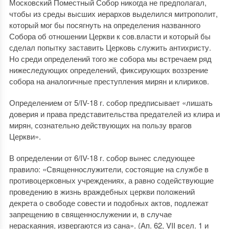
Московский Поместный Собор никогда не предполагал,
чтобы из среды высших иерархов выделился митрополит,
который мог бы посягнуть на определения названного
Собора об отношении Церкви к сов.власти и который бы
сделал попытку заставить Церковь служить антихристу.
Но среди определений того же собора мы встречаем ряд
нижеследующих определений, фиксирующих воззрение
собора на аналогичные преступления мирян и клириков.
Определением от 5/IV-18 г. собор предписывает «лишать
доверия и права представительства предателей из клира и
мирян, сознательно действующих на пользу врагов
Церкви».
В определении от 6/IV-18 г. собор вынес следующее
правило: «Священнослужители, состоящие на службе в
противоцерковных учреждениях, а равно содействующие
проведению в жизнь враждебных церкви положений
декрета о свободе совести и подобных актов, подлежат
запрещению в священнослужении и, в случае
нераскаяния, извергаются из сана». (Ап. 62, VII всел. 1 и