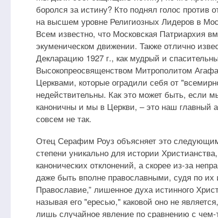
боролся за истину? Кто поднял голос против 
на высшем уровне Религиозных Лидеров в Мос
Всем известно, что Московская Патриархия в
экуменическом движении. Также отлично изве
Декларацию 1927 г., как мудрый и спасительн
Высокопреосвященством Митрополитом Агафа
Церквами, которые оградили себя от "всемирно
недействительны. Как это может быть, если 
каноничны и мы в Церкви, – это наш главный а
совсем не так.
Отец Серафим Роуз объясняет это следующим 
степени уникально для истории Христианства,
канонических отклонений, а скорее из-за непр
даже быть вполне православными, судя по их
Православие,” лишенное духа истинного Христи
называя его "ересью," каковой оно не являетс
лишь случайное явление по сравнению с чем-т