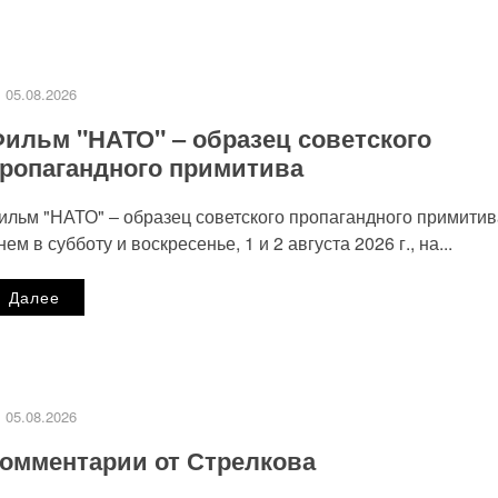
ВИТЬ КОММЕНТАРИЙ
публикован.
Обязательные поля помечены
*
05.08.2026
ильм "НАТО" ‒ образец советского
ропагандного примитива
ильм "НАТО" ‒ образец советского пропагандного примитив
нем в субботу и воскресенье, 1 и 2 августа 2026 г., на...
Далее
Сайт
05.08.2026
омментарии от Стрелкова