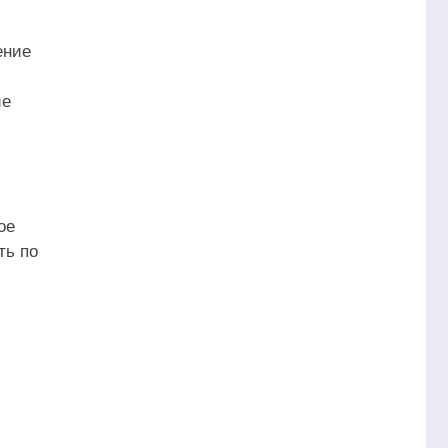
ение
ие
ое
ть по