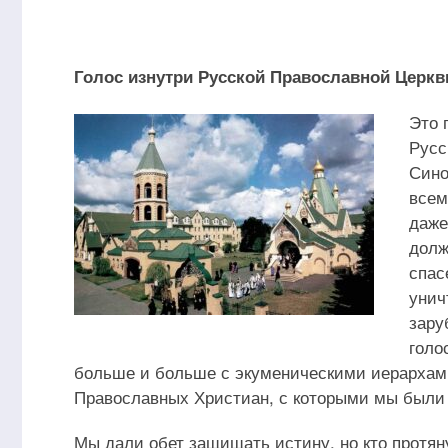
Голос изнутри Русской Православной Церкв
Это 
Русс
Сино
всем
даже
долж
спас
унич
зару
голо
больше и больше с экуменическими иерархами
Православных Христиан, с которыми мы были 
Мы дали обет защищать истину, но кто протян