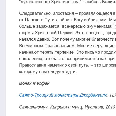
"дух истинного Христианства" - любовь Божия
Следовательно, апостасия – проявляющаяся в 
от Царского Пути любви к Богу и ближним. М
больше заражается "все-ересью экуменизма," 
формы Христовой Церкви. Этот процесс, пре
начался давно. Вот почему многие благочест
Всемирным Православием. Многие верующие 
начинают терять терпение. Это письмо продик
сожалению, это часто воспринимается как при
Православие наметило свой путь, – это широки
которому нам следует идти.
монах Феофан
Свято-Троицкий монастырь Джорданвилл
, Н.
Священномуч. Киприан и мучц. Иустина, 2010 