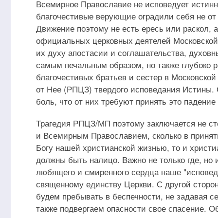
Всемирное Православие не исповедует истин
благочестивые верующие оградили себя не от 
Движение поэтому не есть ересь или раскол, а
официальных церковных деятелей Московской
их духу апостасии и соглашательства, духов
самым печальным образом, но также глубоко 
благочестивых братьев и сестер в Московско
от Нее (РПЦЗ) твердого исповедания Истины.
боль, что от них требуют принять это падение
Трагедия РПЦЗ/МП поэтому заключается не с
и Всемирным Православием, сколько в приняти
Богу нашей христианской жизнью, то и христ
должны быть налицо. Важно не только где, но 
любящего и смиренного сердца наше "исповедн
священному единству Церкви. С другой сторон
будем пребывать в беспечности, не задавая се
также подвергаем опасности свое спасение. Об