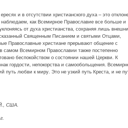
.
ересях и в отсутствии христианского духа – это отклон
ы наблюдаем, как Всемирное Православие все больше и
уклоняясь от духа христианства, сохраняя лишь внешн
дсказанный Священным Писанием и святыми Отцами,
ивые Православные христиане прерывают общение с
в самом Всемирном Православии также постепенно
товано беспокойством о состоянии нашей Церкви. К
знак гордости, непокорства и самообольщения. Всемирн
й путь любви к миру. Это не узкий путь Креста, и не пу
Й., США.
г.