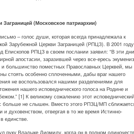
и Заграницей (Московское патриархии)
письмо – голос души, которая всегда принадлежала к
кой Зарубежной Церкви Заграницей (РПЦЗ). В 2001 году
д Епископов РПЦЗ в своем послании заявил: “В эти дн
ирной апостасии, заразившей через все-ересь экумени
 и большинство поместных Православных Церквей, мы
ны стоять особенно сплоченными, дабы враг нашего
ения не воспользовался нашими разделениями для
тожения нашего исповеднического голоса на Родине и
бежом.” [1] К великому сожалению этот исповеднически
с больше не слышен. Вместо этого РПЗЦ/МП сближаетс
 и духовенством, отвергая в то же время Истинно-
в единстве.
ул руку Владыке Диомиду, когда он в полном одиночест