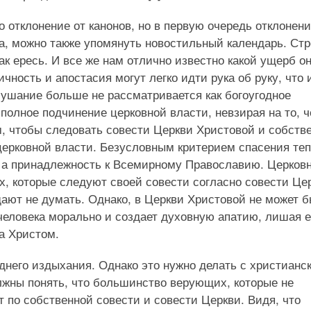
ко отклонение от канонов, но в первую очередь отклонени
а, можно также упомянуть новостильный календарь. Стр
как ересь. И все же нам отлично известно какой ущерб о
ность и апостасия могут легко идти рука об руку, что 
лушание больше не рассматривается как богоугодное
 полное подчинение церковной власти, невзирая на то, 
м, чтобы следовать совести Церкви Христовой и собств
церковной власти. Безусловным критерием спасения те
, а принадлежность к Всемирному Православию. Церков
, которые следуют своей совести согласно совести Це
дают не думать. Однако, в Церкви Христовой не может 
человека морально и создает духовную апатию, лишая е
а Христом.
него издыхания. Однако это нужно делать с христианс
жны понять, что большинство верующих, которые не
по собственной совести и совести Церкви. Видя, что