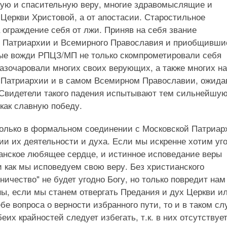
ную и спасительную веру, многие здравомыслящие и
Церкви Христовой, а от апостасии. Старостильное
 ограждение себя от лжи. Приняв на себя звание
 Патриархии и Всемирного Православия и приобщивши
ные вожди РПЦЗ/МП не только скомпрометировали себя
разочаровали многих своих верующих, а также многих н
й Патриархии и в самом Всемирном Православии, ожид
 Свидетели такого падения испытывают тем сильнейшу
 как славную победу.
только в формальном соединении с Московской Патриар
и их деятельности и духа. Если мы искренне хотим уг
ианское любящее сердце, и истинное исповедание веры
и как мы исповедуем свою веру. Без христианского
ичество" не будет угодно Богу, но только повредит нам
ы, если мы станем отвергать Предания и дух Церкви и
бе вопроса о верности избранного пути, то и в таком сл
еих крайностей следует избегать, т.к. в них отсутствуе