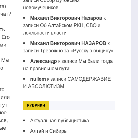
та)
новомучеников
лчат?
Михаил Викторович Назаров
к
записи
Об Алтайском РКН, СВО и
ть
лояльности власти
 Его
Михаил Викторович НАЗАРОВ
к
ыми
записи
Тревожно за «Русскую общину»
? Мы
Александр
к записи
Мы были тогда
то
на правильном пути!
nullem
к записи
САМОДЕРЖАВИЕ
И АБСОЛЮТИЗМ
то
 или
гут
РУБРИКИ
ное
ься,
Актуальная публицистика
рые
Алтай и Сибирь