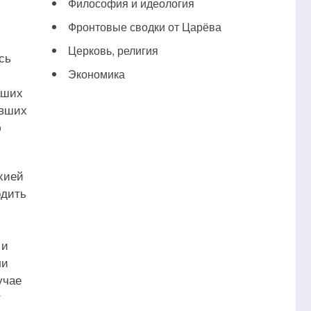
Философия и идеология
Фронтовые сводки от Царёва
Церковь, религия
сь
Экономика
аших
авших
ю
хией
одить
 и
ли
учае
т