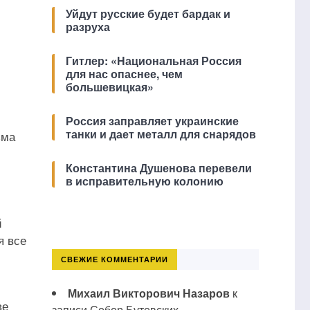
Уйдут русские будет бардак и
разруха
Гитлер: «Национальная Россия
для нас опаснее, чем
большевицкая»
и
Россия заправляет украинские
танки и дает металл для снарядов
зма
Константина Душенова перевели
в исправительную колонию
й
я все
СВЕЖИЕ КОММЕНТАРИИ
Михаил Викторович Назаров
к
ве
записи
Собор Бутовских