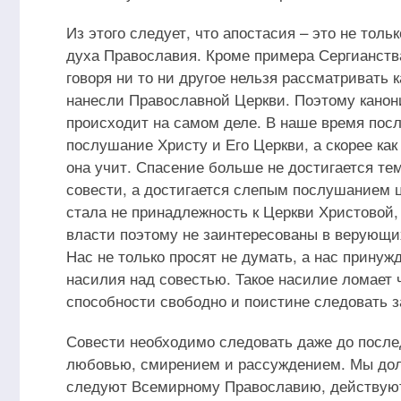
Из этого следует, что апостасия – это не толь
духа Православия. Кроме примера Сергианств
говоря ни то ни другое нельзя рассматривать 
нанесли Православной Церкви. Поэтому канонич
происходит на самом деле. В наше время пос
послушание Христу и Его Церкви, а скорее как
она учит. Спасение больше не достигается те
совести, а достигается слепым послушанием 
стала не принадлежность к Церкви Христовой
власти поэтому не заинтересованы в верующих
Нас не только просят не думать, а нас принуж
насилия над совестью. Такое насилие ломает 
способности свободно и поистине следовать з
Совести необходимо следовать даже до послед
любовью, смирением и рассуждением. Мы дол
следуют Всемирному Православию, действуют 