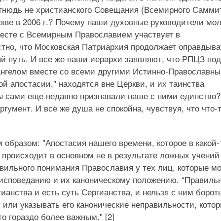
отнюдь не христианского Совещания (Всемирного Самми
кве в 2006 г.? Почему наши духовные руководители мо
месте с Всемирным Православием участвует в
стно, что Московская Патриархия продолжает оправдыва
ый путь. И все же наши иерархи заявляют, что РПЦЗ под
нгелом вместе со всеми другими Истинно-Православн
й апостасии," находятся вне Церкви, и их таинства
мы сами еще недавно признавали наше с ними единство
ргумент. И все же душа не спокойна, чувствуя, что что-
образом: "Апостасия нашего времени, которое в какой-
 происходит в основном не в результате ложных учений
авильного понимания Православия у тех лиц, которые мо
 исповеданию и их каноническому положению. “Правиль
анства и есть суть Сергианства, и нельзя с ним борот
я, или указывать его канонические неправильности, кото
о гораздо более важным." [2]