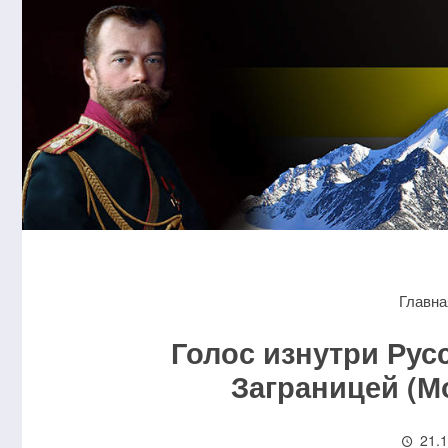
Главна
Голос изнутри Рус
Заграницей (М
21.