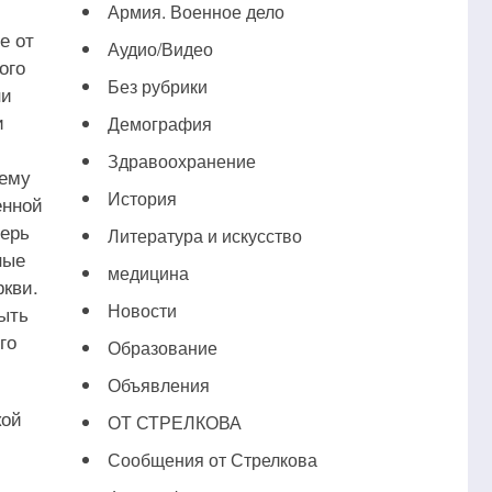
Армия. Военное дело
е от
Аудио/Видео
ого
Без рубрики
ни
и
Демография
Здравоохранение
чему
История
енной
перь
Литература и искусство
ные
медицина
ркви.
Новости
быть
го
Образование
Объявления
кой
ОТ СТРЕЛКОВА
Сообщения от Стрелкова