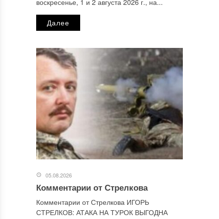
Email
*
воскресенье, 1 и 2 августа 2026 г., на...
Далее
Сайт
Этот сайт использует Akismet для борьбы со спамом.
Узнайте, как обрабатываются ваши данные комментариев
.
Отправляя сообщение, Вы разрешаете сбор и обработку
персональных данных.
Политика конфиденциальности
.
05.08.2026
Комментарии от Стрелкова
Комментарии от Стрелкова ИГОРЬ
СТРЕЛКОВ: АТАКА НА ТУРОК ВЫГОДНА