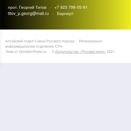
прот. Георгий Титов · +7 923 798-05-91 ·
titov_p.georg@mail.ru · Барнаул
Алтайский отдел Союза Русского Народа
·
Региональное
информационное отделение СРН
Тема от GoodwinPress.ru
· ©
Издательство «Русская идея»
2021