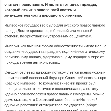
считает правильным. И являть тот идеал правды,
который лежит в основе всей системы
жизнедеятельности народного организма.
Имперское государство было для русского православного
народа Домом-крепостью, в большей или меньшей
степени, по-христиански устроенным общежитием.
Империя как высшая форма общественности имела целью
создание «государства правды», подчинённое этическому
религиозному началу, удерживающему порядок в мире от
прихода времен антихристовых.
Сегодня от левых широким потоком льётся всевозможный
политический словесный блуд про Советский союз как про
Красную империю. Но коммунистический проект был
принципиально атеистичен и вненационален, а потому
идейно противоположен православным Империям. Можно
даже сказать, что Советский союз был антиИмперией,
одной из репетиций антихристова государства (аборты,
гонения на христиан, массовые репрессии), в котором