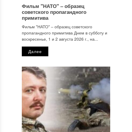
Фильм "НАТО" ‒ образец
Имя
*
советского пропагандного
примитива
Фильм "НАТО" ‒ образец советского
пропагандного примитива Днем в субботу и
Email
*
воскресенье, 1 и 2 августа 2026 г., на...
Далее
Сайт
Этот сайт использует Akismet для борьбы со спамом.
Узнайте, как обрабатываются ваши данные комментариев
.