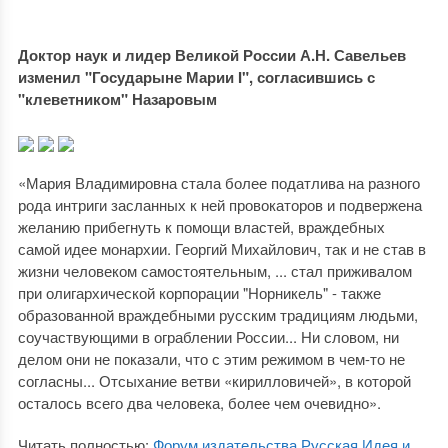
Доктор наук и лидер Великой России А.Н. Савельев
изменил "Государыне Марии I", согласившись с
"клеветником" Назаровым
«Мария Владимировна стала более податлива на разного
рода интриги засланных к ней провокаторов и подвержена
желанию прибегнуть к помощи властей, враждебных
самой идее монархии. Георгий Михайлович, так и не став в
жизни человеком самостоятельным, ... стал приживалом
при олигархической корпорации "Норникель" - также
образованной враждебными русским традициям людьми,
соучаствующими в ограблении России... Ни словом, ни
делом они не показали, что с этим режимом в чем-то не
согласны... Отсыхание ветви «кирилловичей», в которой
осталось всего два человека, более чем очевидно».
Читать полностью:
Форум издательства Русская Идея и