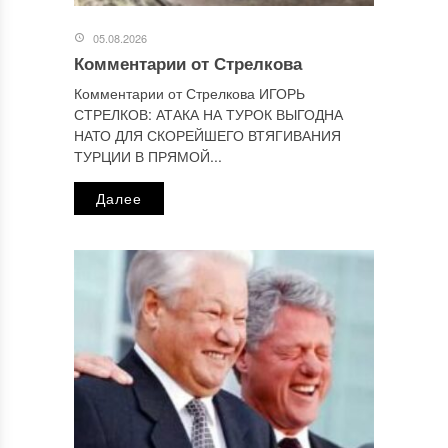
Отправляя сообщение, Вы разрешаете сбор и обработку
персональных данных.
Политика конфиденциальности
.
05.08.2026
Комментарии от Стрелкова
Комментарии от Стрелкова ИГОРЬ
СТРЕЛКОВ: АТАКА НА ТУРОК ВЫГОДНА
НАТО ДЛЯ СКОРЕЙШЕГО ВТЯГИВАНИЯ
ТУРЦИИ В ПРЯМОЙ...
Далее