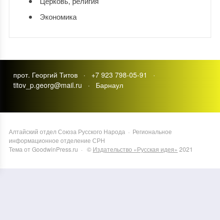
Церковь, религия
Экономика
прот. Георгий Титов · +7 923 798-05-91 ·
titov_p.georg@mail.ru · Барнаул
Алтайский отдел Союза Русского Народа
·
Региональное
информационное отделение СРН
Тема от GoodwinPress.ru
· ©
Издательство «Русская идея»
2021