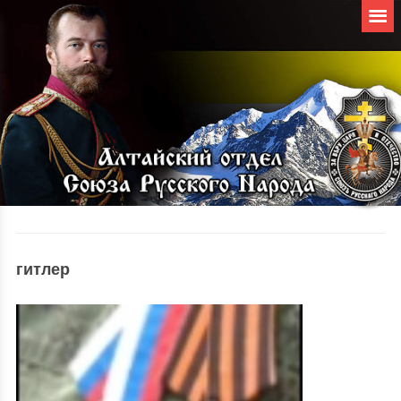
гитлер