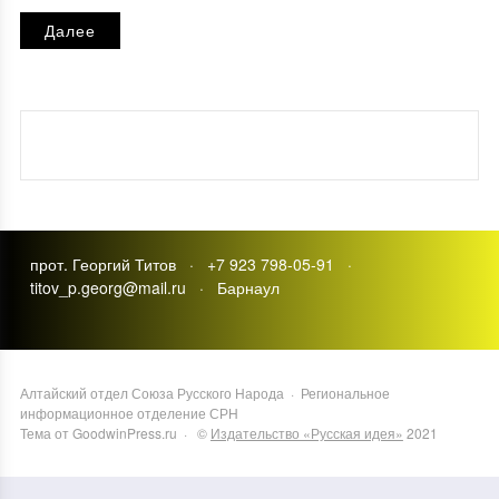
Далее
прот. Георгий Титов · +7 923 798-05-91 ·
titov_p.georg@mail.ru · Барнаул
Алтайский отдел Союза Русского Народа
·
Региональное
информационное отделение СРН
Тема от GoodwinPress.ru
· ©
Издательство «Русская идея»
2021