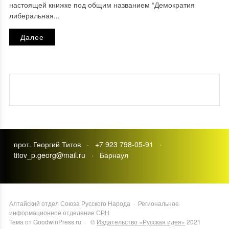
настоящей книжке под общим названием “Демократия
либеральная...
Далее
прот. Георгий Титов · +7 923 798-05-91 ·
titov_p.georg@mail.ru · Барнаул
Алтайский отдел Союза Русского Народа
·
Региональное
информационное отделение СРН
Тема от GoodwinPress.ru
· ©
Издательство «Русская идея»
2021