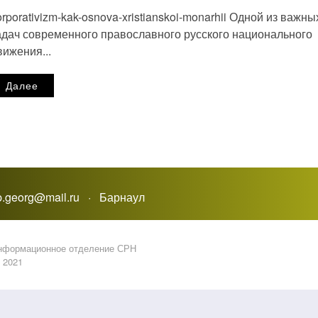
orporativizm-kak-osnova-xristianskoi-monarhii Одной из важны
адач современного православного русского национального
вижения...
Далее
_p.georg@mail.ru · Барнаул
информационное отделение СРН
2021