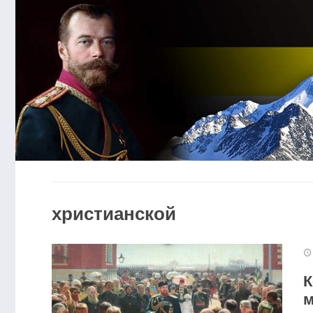
христианской
К
м