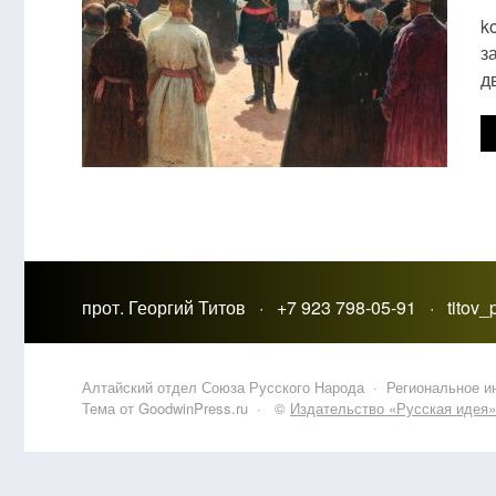
k
з
д
прот. Георгий Титов · +7 923 798-05-91 · titov
Алтайский отдел Союза Русского Народа
·
Региональное 
Тема от GoodwinPress.ru
· ©
Издательство «Русская идея»