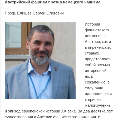
Австрийский фашизм против немецкого нацизма
Проф. Елишев Сергей Олегович
История
фашистского
движения в
Австрии, как и
в пиренейских
странах,
представляет
собой весьма
интересный,
но, к
сожалению, в
силу ряда
идеологически
х причин
малоизученны
й эпизод европейской истории XX века. За два десятка лет
существования в Австрии фашистского движения, с