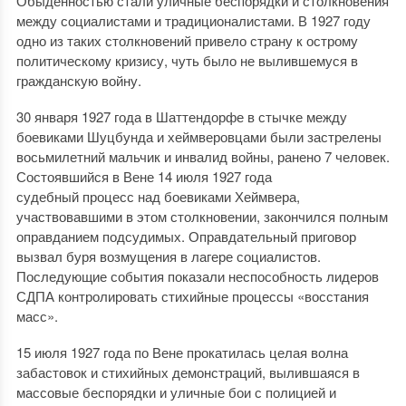
Обыденностью стали уличные беспорядки и столкновения
между социалистами и традиционалистами. В 1927 году
одно из таких столкновений привело страну к острому
политическому кризису, чуть было не вылившемуся в
гражданскую войну.
30 января 1927 года в Шаттендорфе в стычке между
боевиками Шуцбунда и хеймверовцами были застрелены
восьмилетний мальчик и инвалид войны, ранено 7 человек.
Состоявшийся в Вене 14 июля 1927 года
судебный процесс над боевиками Хеймвера,
участвовавшими в этом столкновении, закончился полным
оправданием подсудимых. Оправдательный приговор
вызвал буря возмущения в лагере социалистов.
Последующие события показали неспособность лидеров
СДПА контролировать стихийные процессы «восстания
масс».
15 июля 1927 года по Вене прокатилась целая волна
забастовок и стихийных демонстраций, вылившаяся в
массовые беспорядки и уличные бои с полицией и