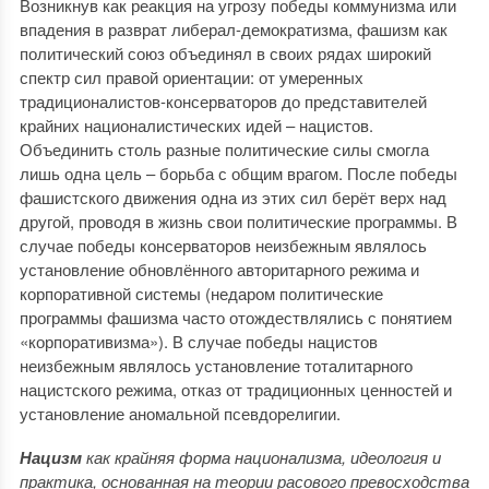
Возникнув как реакция на угрозу победы коммунизма или
впадения в разврат либерал-демократизма, фашизм как
политический союз объединял в своих рядах широкий
спектр сил правой ориентации: от умеренных
традиционалистов-консерваторов до представителей
крайних националистических идей – нацистов.
Объединить столь разные политические силы смогла
лишь одна цель – борьба с общим врагом. После победы
фашистского движения одна из этих сил берёт верх над
другой, проводя в жизнь свои политические программы. В
случае победы консерваторов неизбежным являлось
установление обновлённого авторитарного режима и
корпоративной системы (недаром политические
программы фашизма часто отождествлялись с понятием
«корпоративизма»). В случае победы нацистов
неизбежным являлось установление тоталитарного
нацистского режима, отказ от традиционных ценностей и
установление аномальной псевдорелигии.
Нацизм
как крайняя форма национализма, идеология и
практика, основанная на теории расового превосходства