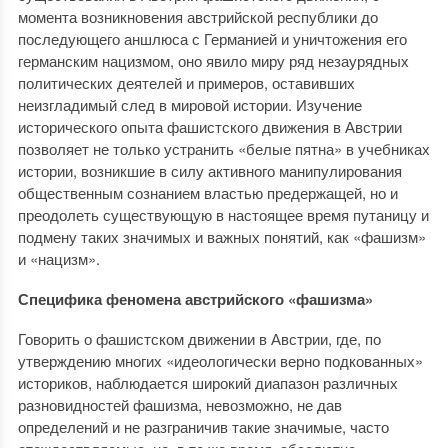
момента возникновения австрийской республики до
последующего аншлюса с Германией и уничтожения его
германским нацизмом, оно явило миру ряд незаурядных
политических деятелей и примеров, оставивших
неизгладимый след в мировой истории. Изучение
исторического опыта фашистского движения в Австрии
позволяет не только устранить «белые пятна» в учебниках
истории, возникшие в силу активного манипулирования
общественным сознанием властью предержащей, но и
преодолеть существующую в настоящее время путаницу и
подмену таких значимых и важных понятий, как «фашизм»
и «нацизм».
Специфика феномена австрийского «фашизма»
Говорить о фашистском движении в Австрии, где, по
утверждению многих «идеологически верно подкованных»
историков, наблюдается широкий диапазон различных
разновидностей фашизма, невозможно, не дав
определений и не разграничив такие значимые, часто