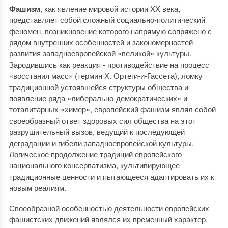
Фашизм
, как явление мировой истории XX века,
представляет собой сложный социально-политический
феномен, возникновение которого напрямую сопряжено с
рядом внутренних особенностей и закономерностей
развития западноевропейской «великой» культуры.
Зародившись как реакция - противодействие на процесс
«восстания масс» (термин Х. Ортеги-и-Гассета), ломку
традиционной устоявшейся структуры общества и
появление ряда «либерально-демократических» и
тоталитарных «химер», европейский фашизм являл собой
своеобразный ответ здоровых сил общества на этот
разрушительный вызов, ведущий к последующей
деградации и гибели западноевропейской культуры.
Логическое продолжение традиций европейского
национального консерватизма, культивирующее
традиционные ценности и пытающееся адаптировать их к
новым реалиям.
Своеобразной особенностью деятельности европейских
фашистских движений являлся их временный характер.