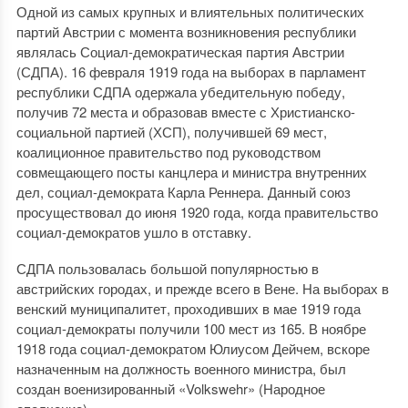
Одной из самых крупных и влиятельных политических
партий Австрии с момента возникновения республики
являлась Социал-демократическая партия Австрии
(СДПА). 16 февраля 1919 года на выборах в парламент
республики СДПА одержала убедительную победу,
получив 72 места и образовав вместе с Христианско-
социальной партией (ХСП), получившей 69 мест,
коалиционное правительство под руководством
совмещающего посты канцлера и министра внутренних
дел, социал-демократа Карла Реннера. Данный союз
просуществовал до июня 1920 года, когда правительство
социал-демократов ушло в отставку.
СДПА пользовалась большой популярностью в
австрийских городах, и прежде всего в Вене. На выборах в
венский муниципалитет, проходивших в мае 1919 года
социал-демократы получили 100 мест из 165. В ноябре
1918 года социал-демократом Юлиусом Дейчем, вскоре
назначенным на должность военного министра, был
создан военизированный «Volkswehr» (Народное