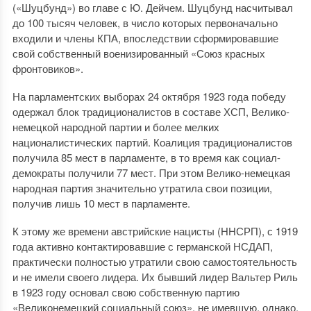
(«Шуцбунд») во главе с Ю. Дейчем. Шуцбунд насчитывал
до 100 тысяч человек, в число которых первоначально
входили и члены КПА, впоследствии сформировавшие
свой собственный военизированный «Союз красных
фронтовиков».
На парламентских выборах 24 октября 1923 года победу
одержал блок традиционалистов в составе ХСП, Велико-
немецкой народной партии и более мелких
националистических партий. Коалиция традиционалистов
получила 85 мест в парламенте, в то время как социал-
демократы получили 77 мест. При этом Велико-немецкая
народная партия значительно утратила свои позиции,
получив лишь 10 мест в парламенте.
К этому же времени австрийские нацисты (ННСРП), с 1919
года активно контактировавшие с германской НСДАП,
практически полностью утратили свою самостоятельность
и не имели своего лидера. Их бывший лидер Вальтер Риль
в 1923 году основал свою собственную партию
«Великонемецкий социальный союз», не имевшую, однако,