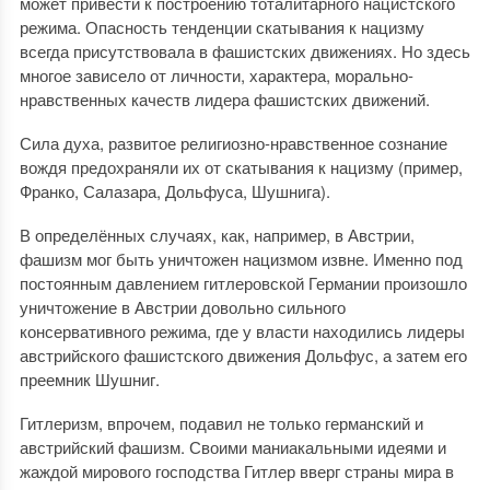
может привести к построению тоталитарного нацистского
режима. Опасность тенденции скатывания к нацизму
всегда присутствовала в фашистских движениях. Но здесь
многое зависело от личности, характера, морально-
нравственных качеств лидера фашистских движений.
Сила духа, развитое религиозно-нравственное сознание
вождя предохраняли их от скатывания к нацизму (пример,
Франко, Салазара, Дольфуса, Шушнига).
В определённых случаях, как, например, в Австрии,
фашизм мог быть уничтожен нацизмом извне. Именно под
постоянным давлением гитлеровской Германии произошло
уничтожение в Австрии довольно сильного
консервативного режима, где у власти находились лидеры
австрийского фашистского движения Дольфус, а затем его
преемник Шушниг.
Гитлеризм, впрочем, подавил не только германский и
австрийский фашизм. Своими маниакальными идеями и
жаждой мирового господства Гитлер вверг страны мира в