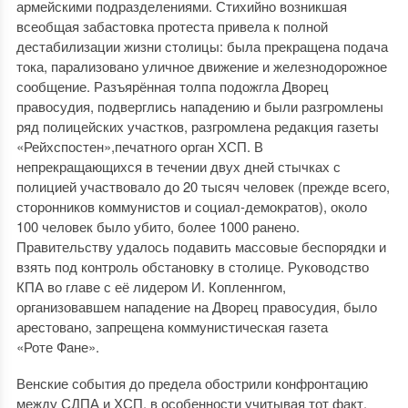
армейскими подразделениями. Стихийно возникшая
всеобщая забастовка протеста привела к полной
дестабилизации жизни столицы: была прекращена подача
тока, парализовано уличное движение и железнодорожное
сообщение. Разъярённая толпа подожгла Дворец
правосудия, подверглись нападению и были разгромлены
ряд полицейских участков, разгромлена редакция газеты
«Рейхспостен»,печатного орган ХСП. В
непрекращающихся в течении двух дней стычках с
полицией участвовало до 20 тысяч человек (прежде всего,
сторонников коммунистов и социал-демократов), около
100 человек было убито, более 1000 ранено.
Правительству удалось подавить массовые беспорядки и
взять под контроль обстановку в столице. Руководство
КПА во главе с её лидером И. Копленнгом,
организовавшем нападение на Дворец правосудия, было
арестовано, запрещена коммунистическая газета
«Роте Фане».
Венские события до предела обострили конфронтацию
между СДПА и ХСП, в особенности учитывая тот факт,