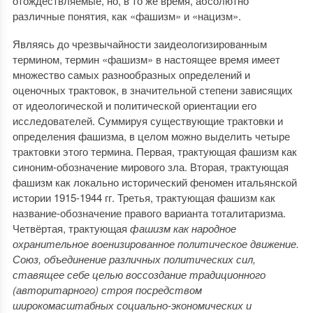
отождествляемые, но, в то же время, абсолютно
различные понятия, как «фашизм» и «нацизм».
Являясь до чрезвычайности заидеологизированным
термином, термин «фашизм» в настоящее время имеет
множество самых разнообразных определений и
оценочных трактовок, в значительной степени зависящих
от идеологической и политической ориентации его
исследователей. Суммируя существующие трактовки и
определения фашизма, в целом можно выделить четыре
трактовки этого термина. Первая, трактующая фашизм как
синоним-обозначение мирового зла. Вторая, трактующая
фашизм как локально исторический феномен итальянской
истории 1915-1944 гг. Третья, трактующая фашизм как
название-обозначение правого варианта тоталитаризма.
Четвёртая, трактующая
фашизм
как народное
охранительное военизированное политическое движение.
Союз, объединение различных политических сил,
ставящее себе целью воссоздание традиционного
(авторитарного) строя посредством
широкомасштабных социально-экономических и