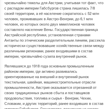
чрезвычайно тяжелы для Австрии, учитывая тот факт, что
с распадом империи Габсбургов страна лишилась 7/8
своей территории, а её население сократилось с 52 млн
человек, проживавших в Австро-Венгрии, до 6,1 млн
человек, из которых около двух ммиллионов человек
составляло население Вены. Государственная граница
Австрийской республики, установленная странами
Антанты по этническим разделительным линиям, рассекла
исторически существовавшие хозяйственные связи между
различными регионами, ранее входившими в состав
империи, чрезвычайно сузила внутренний рынок.
Являвшаяся до 1918 года основным промышленным
районом империи, где активно развивались
ориентированные на внешний и внутренний рынок
текстильная, швейная, машиностроительные отрасли
промышленности, Австрия оказывается отрезанной от
своих традиционных рынков сбыта и поставщиков
продовольствия, топлива и сырья - Венгрии, Чехии,
Словакии, и других территорий, ранее входивших в состав
империи Габсбургов. Государства, возникшие на костях