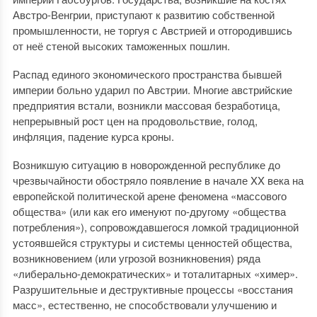
Австро-Венгрии, приступают к развитию собственной
промышленности, не торгуя с Австрией и отгородившись
от неё стеной высоких таможенных пошлин.
Распад единого экономического пространства бывшей
империи больно ударил по Австрии. Многие австрийские
предприятия встали, возникли массовая безработица,
непрерывный рост цен на продовольствие, голод,
инфляция, падение курса кроны.
Возникшую ситуацию в новорожденной республике до
чрезвычайности обостряло появление в начале XX века на
европейской политической арене феномена «массового
общества» (или как его именуют по-другому «общества
потребления»), сопровождавшегося ломкой традиционной
устоявшейся структуры и системы ценностей общества,
возникновением (или угрозой возникновения) ряда
«либерально-демократических» и тоталитарных «химер».
Разрушительные и деструктивные процессы «восстания
масс», естественно, не способствовали улучшению и