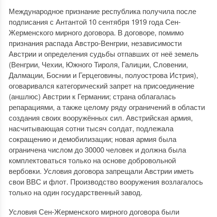
Международное признание республика получила после
подписания с Антантой 10 сентября 1919 года Сен-
Жерменского мирного договора. В договоре, помимо
признания распада Австро-Венгрии, независимости
Австрии и определения судьбы отпавших от неё земель
(Венгрии, Чехии, Южного Тироля, Галиции, Словении,
Далмации, Боснии и Герцеговины, полуострова Истрия),
оговаривался категорический запрет на присоединение
(аншлюс) Австрии к Германии; страна облагалась
репарациями, а также целому ряду ограничений в области
создания своих вооружённых сил. Австрийская армия,
насчитывающая сотни тысяч солдат, подлежала
сокращению и демобилизации; новая армия была
ограничена числом до 30000 человек и должна была
комплектоваться только на основе добровольной
вербовки. Условия договора запрещали Австрии иметь
свои ВВС и флот. Производство вооружения возлагалось
только на один государственный завод.
Условия Сен-Жерменского мирного договора были