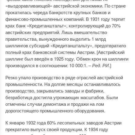
«выздоравливающей» австрийской экономики. По стране
прокатилась череда банкротств крупных банков и
финансово-промышленных компаний. В 1931 году терпит
крах банк «Кредитанштальт», контролирующий до 70%
австрийских предприятий. Лишь вмешательство
правительства, вынужденного выделить 1 млрд
шиллингов субсидий «Кредитанштальту», предотвратило
полный крах банковской системы Австрии. [Австрийский
шиллинг был введён в 1925 году. Обмен крон на шиллинги
производился в соотношении: 10 000:1. ‒
Ред. РИ
.]
Резко упало производство в ряде отраслей австрийской
промышленности. На долгие месяцы останавливалось
производство, закрывались заводы и фабрики,
безработица достигла угрожающих масштабов. Были
отмечены случаи демонтажа и продажи на лом
дорогостоящего промышленного оборудования.
К январю 1932 года 60% лесопильных заводов Австрии
прекратило выпуск своей продукции. К 1934 году