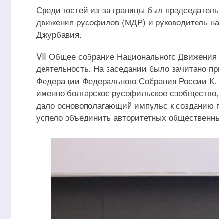
Среди гостей из-за границы был председател
движения русофилов (МДР) и руководитель н
Джурбавия.
VII Общее собрание Национального Движения
деятельность. На заседании было зачитано п
Федерации Федерального Собрания России К. И
именно болгарское русофильское сообщество
дало основополагающий импульс к созданию 
успело объединить авторитетных общественных