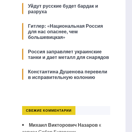
Уйдут русские будет бардак и
разруха
Гитлер: «Национальная Россия
для нас опаснее, чем
большевицкая»
Россия заправляет украинские
танки и дает металл для снарядов
Константина Душенова перевели
в исправительную колонию
СВЕЖИЕ КОММЕНТАРИИ
Михаил Викторович Назаров
к
записи
Собор Бутовских