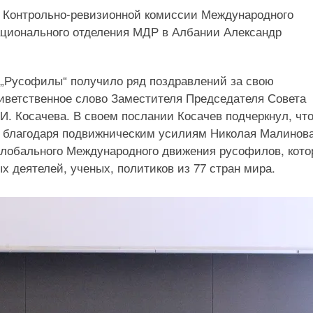
ь Контрольно-ревизионной комиссии Международного
ационального отделения МДР в Албании Александр
 „Русофилы“ получило ряд поздравлений за свою
риветственное слово Заместителя Председателя Совета
. Косачева. В своем послании Косачев подчеркнул, чт
, благодаря подвижническим усилиям Николая Малинова
глобального Международного движения русофилов, кото
 деятелей, ученых, политиков из 77 стран мира.