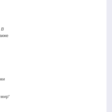
 В
акже
ыми
 мир“