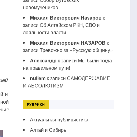
новомучеников
Михаил Викторович Назаров
к
записи
Об Алтайском РКН, СВО и
лояльности власти
Михаил Викторович НАЗАРОВ
к
записи
Тревожно за «Русскую общину»
Александр
к записи
Мы были тогда
на правильном пути!
nullem
к записи
САМОДЕРЖАВИЕ
ией
И АБСОЛЮТИЗМ
ий и
нной
РУБРИКИ
ение
Актуальная публицистика
Алтай и Сибирь