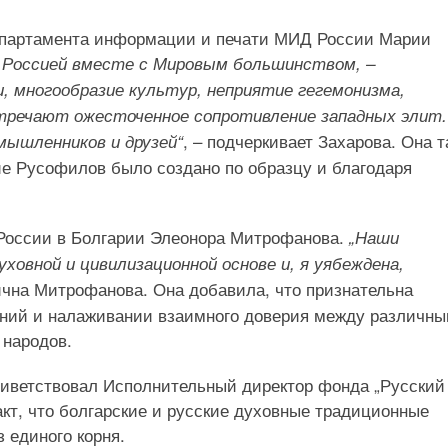
Департамента информации и печати МИД России Марии
 Россией вместе с Мировым большинством, –
, многообразие культур, неприятие гегемонизма,
тречают ожесточенное сопротивление западных элит.
, – подчеркивает Захарова. Она т
мышленников и друзей“
е Русофилов было создано по образцу и благодаря
 России в Болгарии Элеонора Митрофанова.
„Наши
ховной и цивилизационной основе и, я уябеждена,
рична Митрофанова. Она добавила, что признательна
ний и налаживании взаимного доверия между различн
 народов.
риветствовал Исполнительный директор фонда „Русский
акт, что болгарские и русские духовные традиционные
 единого корня.