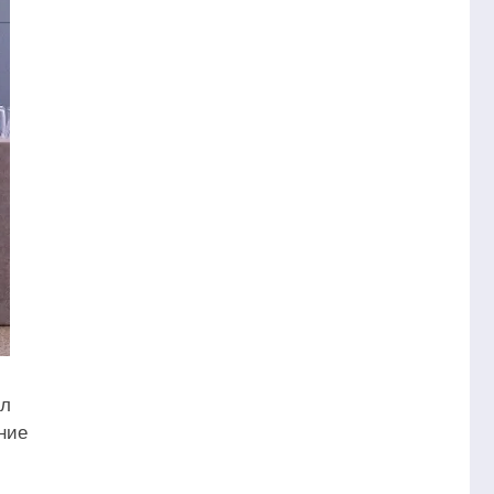
ил
ние