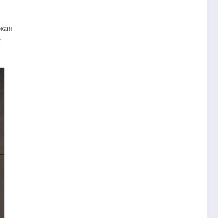
жая
т