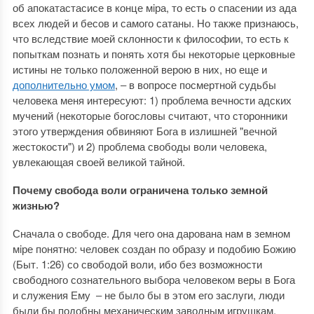
об апокатастасисе в конце мiра, то есть о спасении из ада
всех людей и бесов и самого сатаны. Но также признаюсь,
что вследствие моей склонности к философии, то есть к
попыткам познать и понять хотя бы некоторые церковные
истины не только положенной верою в них, но еще и
дополнительно умом
, ‒ в вопросе посмертной судьбы
человека меня интересуют: 1) проблема вечности адских
мучений (некоторые богословы считают, что сторонники
этого утверждения обвиняют Бога в излишней "вечной
жестокости") и 2) проблема свободы воли человека,
увлекающая своей великой тайной.
Почему свобода воли ограничена только земной
жизнью?
Сначала о свободе. Для чего она дарована нам в земном
мiре понятно: человек создан по образу и подобию Божию
(Быт. 1:26) со свободой воли, ибо без возможности
свободного сознательного выбора человеком веры в Бога
и служения Ему ‒ не было бы в этом его заслуги, люди
были бы подобны механическим заводным игрушкам,