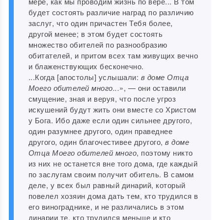
мере, как мы проводим жизнь по вере... В том
будет состоять различие наград по различию
заслуг, что один причастен Тебя более,
другой менее; в этом будет состоять
множество обителей по разнообразию
обитателей, и притом всех там живущих вечно
и блаженствующих бесконечно.
...Когда [апостолы] услышали:
в доме Отца
Моего обителей много...
», — они оставили
смущение, зная и веруя, что после угроз
искушений будут жить они вместе со Христом
у Бога. Ибо даже если один сильнее другого,
один разумнее другого, один праведнее
другого, один благочестивее другого,
в доме
Отца Моего обителей много
, поэтому никто
из них не останется вне того дома, где каждый
по заслугам своим получит обитель. В самом
деле, у всех был равный динарий, который
повелел хозяин дома дать тем, кто трудился в
его винограднике, и не различались в этом
динарии те, кто трудился меньше и кто