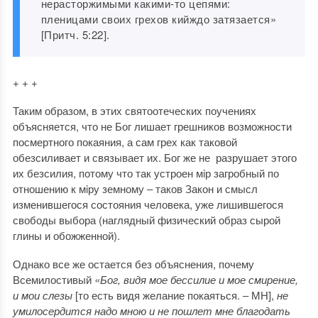
нерасторжимыми какими-то цепями:
пленицами своих грехов кийждо затязается»
[Притч. 5:22].
+ + +
Таким образом, в этих святоотеческих поучениях
объясняется, что не Бог лишает грешников возможности
посмертного покаяния, а сам грех как таковой
обезсиливает и связывает их. Бог же не разрушает этого
их безсилия, потому что так устроен мiр загробный по
отношению к мiру земному ‒ таков Закон и смысл
изменившегося состояния человека, уже лишившегося
свободы выбора (наглядный физический образ сырой
глины и обожженной).
Однако все же остается без объяснения, почему
Всемилостивый
«Бог, видя мое бессилие и мое смирение,
и мои слезы
[то есть видя желание покаяться. ‒ МН],
не
умилосердится надо мною и не пошлет мне благодать