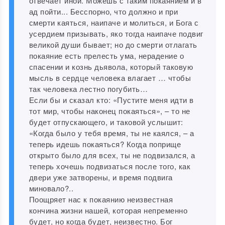
отвечает иной. Можешь с таким покаянием и в
ад пойти... Бесспорно, что должно и при
смерти каяться, наипаче и молиться, и Бога с
усердием призывать, яко тогда наипаче подвиг
великой души бывает; но до смерти отлагать
покаяние есть прелесть ума, нерадение о
спасении и кознь дьявола, который таковую
мысль в сердце человека влагает … чтобы
так человека лестно погубить…
Если бы и сказал кто: «Пустите меня идти в
тот мир, чтобы наконец покаяться», – то не
будет отпускающего, и таковой услышит:
«Когда было у тебя время, ты не каялся, – а
теперь идешь покаяться? Когда поприще
открыто было для всех, ты не подвизался, а
теперь хочешь подвизаться после того, как
двери уже затворены, и время подвига
миновало?..
Поощряет нас к покаянию неизвестная
кончина жизни нашей, которая непременно
будет, но когда будет, неизвестно. Бог