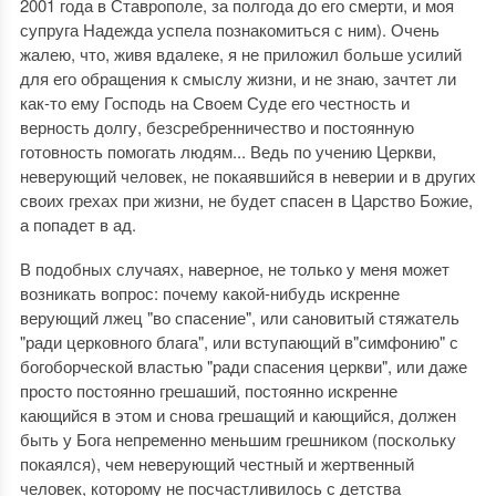
2001 года в Ставрополе, за полгода до его смерти, и моя
супруга Надежда успела познакомиться с ним). Очень
жалею, что, живя вдалеке, я не приложил больше усилий
для его обращения к смыслу жизни, и не знаю, зачтет ли
как-то ему Господь на Своем Суде его честность и
верность долгу, безсребренничество и постоянную
готовность помогать людям... Ведь по учению Церкви,
неверующий человек, не покаявшийся в неверии и в других
своих грехах при жизни, не будет спасен в Царство Божие,
а попадет в ад.
В подобных случаях, наверное, не только у меня может
возникать вопрос: почему какой-нибудь искренне
верующий лжец "во спасение", или сановитый стяжатель
"ради церковного блага", или вступающий в"симфонию" с
богоборческой властью "ради спасения церкви", или даже
просто постоянно грешаший, постоянно искренне
кающийся в этом и снова грешащий и кающийся, должен
быть у Бога непременно меньшим грешником (поскольку
покаялся), чем неверующий честный и жертвенный
человек, которому не посчастливилось с детства