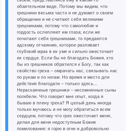
обаятельном виде. Потому мы видим, что
грешники весьма часто и не думают о своем
обращении и не считают себя великими
грешниками, потому что самолюбие и
гордость ослепляют им глаза; если же
почитают себя грешниками, то предаются
адскому отчаянию, которое разливает
глубокий мрак в их уме и сильно ожесточает
их сердце. Если бы не благодать Божия, кто
бы из грешников обратился к Богу, так как
свойство греха ‒ омрачать нас, связывать нас
по рукам и по ногам. Но время и место для
действия благодати ‒ только здесь...
Нераскаянные грешники ‒ несомненные сыны
погибели. Что говорит мне опыт, когда я
бываю в плену греха? Я целый день иногда
только мучаюсь и не могу обратиться всем
сердцем, потому что грех ожесточает меня,
делая для меня недоступным Божие
помилование: я горю в огне и добровольно