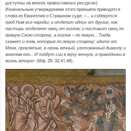
доступны на многих православных ресурсах).
Изначальным утверждением этого принципа приводятся
слова из Евангелия о Страшном суде:
«
... и соберутся
пред Ним все народы; и отделит одних от других, как
пастырь отделяет овец от козлов; и поставит овец по
правую Свою сторону, а козлов – по левую... Тогда
скажет и тем, которые по левую сторону: идите от
Меня, проклятые, в огонь вечный, уготованный диаволу и
ангелам его... И пойдут сии в му́ку вечную, а праведники в
жизнь вечную»
(Мф. 25: 32,41,46).