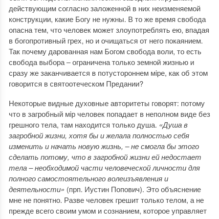
действующим согласно заложенной в них неизменяемой
конструкции, какие Богу не нужны. В то же время свобода
опасна тем, что человек может злоупотреблять ею, впадая
в богопротивный грех, но и очищаться от него покаянием.
Так почему дарованная нам Богом свобода воли, то есть
свобода выбора ‒ ограничена только земной жизнью и
сразу же заканчивается в потустороннем мiре, как об этом
говорится в святоотеческом Предании?
Некоторые видные духовные авторитеты говорят: потому
что в загробный мiр человек попадает в неполном виде без
грешного тела, там находится только душа.
«Душа в
загробной жизни, хотя бы и желала полностью себя
изменить и начать новую жизнь, – не смогла бы этого
сделать потому, что в загробной жизни ей недостает
тела – необходимой части человеческой личности для
полного самостоятельного волеизъявления и
деятельности»
(прп. Иустин Попович). Это объяснение
мне не понятно. Разве человек грешит только телом, а не
прежде всего своим умом и сознанием, которое управляет