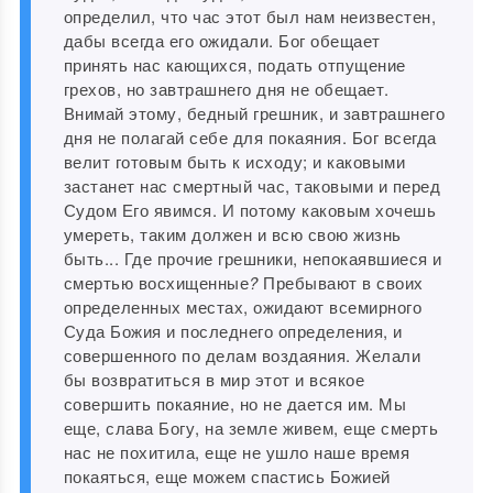
определил, что час этот был нам неизвестен,
дабы всегда его ожидали. Бог обещает
принять нас кающихся, подать отпущение
грехов, но завтрашнего дня не обещает.
Внимай этому, бедный грешник, и завтрашнего
дня не полагай себе для покаяния. Бог всегда
велит готовым быть к исходу; и каковыми
застанет нас смертный час, таковыми и перед
Судом Его явимся. И потому каковым хочешь
умереть, таким должен и всю свою жизнь
быть... Где прочие грешники, непокаявшиеся и
смертью восхищенные
?
Пребывают в своих
определенных местах, ожидают всемирного
Суда Божия и последнего определения, и
совершенного по делам воздаяния. Желали
бы возвратиться в мир этот и всякое
совершить покаяние, но не дается им. Мы
еще, слава Богу, на земле живем, еще смерть
нас не похитила, еще не ушло наше время
покаяться, еще можем спастись Божией