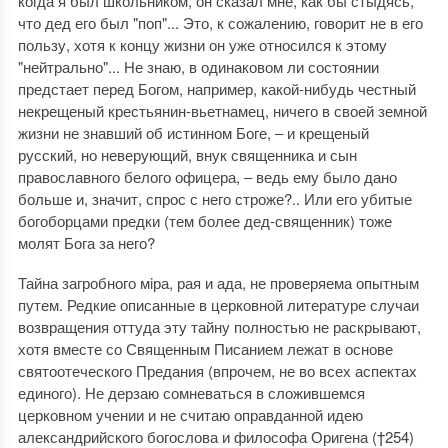
когда я был школьником, он сказал мне, как бы стыдясь,
что дед его был "поп"... Это, к сожалению, говорит не в его
пользу, хотя к концу жизни он уже относился к этому
"нейтрально"... Не знаю, в одинаковом ли состоянии
предстает перед Богом, например, какой-нибудь честный
некрещеный крестьянин-вьетнамец, ничего в своей земной
жизни не знавший об истинном Боге, ‒ и крещеный
русский, но неверующий, внук священника и сын
православного белого офицера, ‒ ведь ему было дано
больше и, значит, спрос с него строже?.. Или его убитые
богоборцами предки (тем более дед-священник) тоже
молят Бога за него?
Тайна загробного мiра, рая и ада, не проверяема опытным
путем. Редкие описанные в церковной литературе случаи
возвращения оттуда эту тайну полностью не раскрывают,
хотя вместе со Священным Писанием лежат в основе
святоотеческого Предания (впрочем, не во всех аспектах
единого). Не дерзаю сомневаться в сложившемся
церковном учении и не считаю оправданной идею
александрийского богослова и философа Оригена (†254)