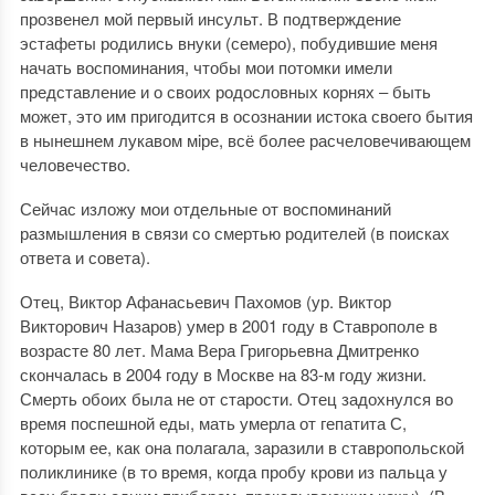
прозвенел мой первый инсульт. В подтверждение
эстафеты родились внуки (семеро), побудившие меня
начать воспоминания, чтобы мои потомки имели
представление и о своих родословных корнях ‒ быть
может, это им пригодится в осознании истока своего бытия
в нынешнем лукавом мiре, всё более расчеловечивающем
человечество.
Сейчас изложу мои отдельные от воспоминаний
размышления в связи со смертью родителей (в поисках
ответа и совета).
Отец, Виктор Афанасьевич Пахомов (ур. Виктор
Викторович Назаров) умер в 2001 году в Ставрополе в
возрасте 80 лет. Мама Вера Григорьевна Дмитренко
скончалась в 2004 году в Москве на 83-м году жизни.
Смерть обоих была не от старости. Отец задохнулся во
время поспешной еды, мать умерла от гепатита С,
которым ее, как она полагала, заразили в ставропольской
поликлинике (в то время, когда пробу крови из пальца у