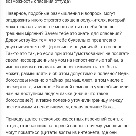
возможность спасения оттуда?
Наверное, подобные размышления и вопросы могут
раздражить иного строгого священнослужителя, который
может сказать: мол, не много ли ты на себя берешь,
грешный мiрянин? Зачем тебе это знать для спасения?
Довольствуйся тем, что тебе буквально предписано
двухтысячелетней Церковью, и не умничай, это опасно.
Так-то это так, но если при этом "умствовании" не посягать
своим несовершенным умом на непостижимые тайны, а
именно умом сознавать их непостижимость, то, быть
может, размышлять и об этом допустимо и полезно? Ведь
богословы именно о тайнах размышляют, в том числе о
посмертных, и многое с Божией помощью умно объяснили
нам на доступном людям языке (иначе что такое
богословие?), а также полезно уточнили границу между
постижимым и непостижимым, славя величие Бога...
Приведу далее несколько известных изречений святых
отцев, отвечающих на первый вопрос: почему умершие не
могут покаяться (цитаты взяты из интернета, где они