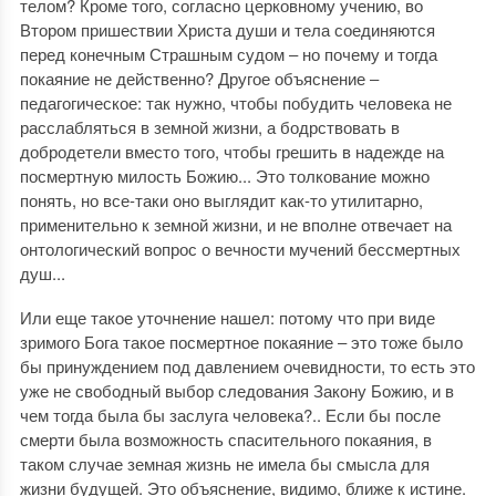
телом? Кроме того, согласно церковному учению, во
Втором пришествии Христа души и тела соединяются
перед конечным Страшным судом ‒ но почему и тогда
покаяние не действенно? Другое объяснение ‒
педагогическое: так нужно, чтобы побудить человека не
расслабляться в земной жизни, а бодрствовать в
добродетели вместо того, чтобы грешить в надежде на
посмертную милость Божию... Это толкование можно
понять, но все-таки оно выглядит как-то утилитарно,
применительно к земной жизни, и не вполне отвечает на
онтологический вопрос о вечности мучений бессмертных
душ...
Или еще такое уточнение нашел: потому что при виде
зримого Бога такое посмертное покаяние ‒ это тоже было
бы принуждением под давлением очевидности, то есть это
уже не свободный выбор следования Закону Божию, и в
чем тогда была бы заслуга человека?.. Если бы после
смерти была возможность спасительного покаяния, в
таком случае земная жизнь не имела бы смысла для
жизни будущей. Это объяснение, видимо, ближе к истине.