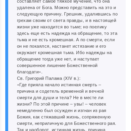
составляет самое тяжкое мучение, что она
удалена от Бога. Можно представить на это и
следующую причину. Грешник, удалившись по
грехам своим от света правды, и в настоящей
жизни уже находится во тьме; но поелику
здесь еще есть надежда на обращение, то эта
тьма и не есть кромешная. А по смерти, если
он не покаялся, настанет истязание и его
окружает кромешная тьма. Ибо надежды на
обращение тогда уже нет, и наступает
совершенное лишение Божественной
благодати».
Св. Григорий Палама (XIV в.):
«Где прияла начало истинная смерть ‒
причина и содетель временной и вечной
смерти для души и тела? Не в месте ли
жизни? По этой причине ‒ увы! ‒ человек
немедленно был осужден и изгнан из рая
Божия, как стяжавший жизнь, сопряженную
смерти, неприличную для Божественного рая.
Так и наоборот, истинная жизнь, причина