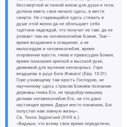
бессмертной истинной жизни для души и тела,
должна иметь свое начало здесь, в месте
смерти. Не старающийся здесь стяжать в
душе этой жизни да не обольщает себя
тщетною надеждой, что получит ее там; да не
уповает там на человеколюбие Божие. Там ‒
время воздаяния и отмщения, а не
милосердия и человеколюбия, время
откровения ярости, гнева и правосудия Божия,
время показания крепкой и высокой руки,
движимой для мучения непокорных. Горе
впадшему в руце Бога Живаго! (Евр. 10:31)
Горе узнающему там ярость Господню, не
наученному здесь страхом Божиим познанию
державы гнева Его, не предобручившему
делами человеколюбия Его, на что дано
настоящее время. Даруя место покаянию, Бог
попустил нам земную жизнь».
Св. Тихон Задонский (XVIII в.):
«Видиши, что всему свое время определено,