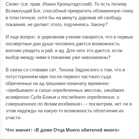
Свою»
(св. прав. Иоанн Кронштадтский). То есть почему
Всемогущий Бог, способный превратить обожженную глину
в пластичную, хотя бы на минуту даровав ей свободу
покаяния, не делает этого, подчиняясь Закону?
И еще вопрос: в церковном учении говорится, что в первые
посмертные дни душе человека дается возможность
воочию увидеть и рай, и ад. Для чего это дается, если
выбор между ними и покаяние уже невозможны?
В связи со словами свт. Тихона Задонского о том, что в
потустороннем мiре после первого частного суда
обреченные на ад грешники поначалу временно
«пребывают в своих определенных местах, ожидают
всем
iрного Суда Божия и последнего определения, и
совершенного по делам воздаяния»
, ‒ посмотрим, нет ли в
этом надежды на какую-то возможность облегчения их
участи.
Что значит: «В доме Отца Моего обителей много»