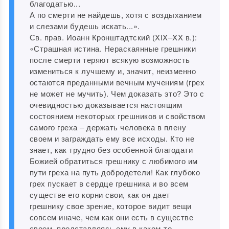
благодатью...
А по смерти не найдешь, хотя с воздыханием
и слезами будешь искать...».
Св. прав. Иоанн Кронштадтский (XIX‒XX в.):
«Страшная истина. Нераскаянные грешники
после смерти теряют всякую возможность
измениться к лучшему и, значит, неизменно
остаются преданными вечным мучениям (грех
не может не мучить). Чем доказать это? Это с
очевидностью доказывается настоящим
состоянием некоторых грешников и свойством
самого греха ‒ держать человека в плену
своем и заграждать ему все исходы. Кто не
знает, как трудно без особенной благодати
Божией обратиться грешнику с любимого им
пути греха на путь добродетели! Как глубоко
грех пускает в сердце грешника и во всем
существе его корни свои, как он дает
грешнику свое зрение, которое видит вещи
совсем иначе, чем как они есть в существе
своем, представляясь ему в каком-то