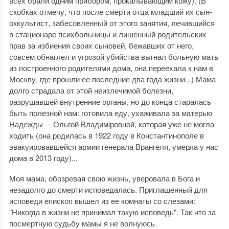
всех брали одним прибором, прокалывающим кожу). (В
скобках отмечу, что после смерти отца младший их сын-
оккультист, забесовленный от этого занятия, лечившийся
в стационаре психбольницы и лишенный родительских
прав за избиения своих сыновей, бежавших от него,
совсем обнаглел и угрозой убийства выгнал больную мать
из построенного родителями дома, она переехала к нам в
Москву, где прошли ее последние два года жизни...) Мама
долго страдала от этой неизлечимой болезни,
разрушавшей внутренние органы, но до конца старалась
быть полезной нам: готовила еду, ухаживала за матерью
Надежды ‒ Ольгой Владимiровной, которая уже не могла
ходить (она родилась в 1922 году в Константинополе в
эвакуировавшейся армии генерала Врангеля, умерла у нас
дома в 2013 году)...
Моя мама, обозревая свою жизнь, уверовала в Бога и
незадолго до смерти исповедалась. Приглашенный для
исповеди епископ вышел из ее комнаты со слезами:
"Никогда в жизни не принимал такую исповедь". Так что за
посмертную судьбу мамы я не волнуюсь.