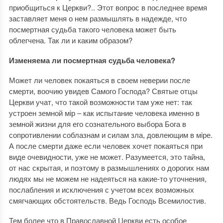
приобщиться к Церкви?.. Этот вопрос в последнее время
заставляет меня о нем размышлять в надежде, что
посмертная судьба такого человека может быть
облегчена. Так ли и каким образом?
Изменяема ли посмертная судьба человека?
Может ли человек покаяться в своем неверии после
смерти, воочию увидев Самого Господа? Святые отцы
Церкви учат, что такой возможности там уже нет: так
устроен земной мiр ‒ как испытание человека именно в
земной жизни для его сознательного выбора Бога в
сопротивлении соблазнам и силам зла, довлеющим в мiре.
А после смерти даже если человек хочет покаяться при
виде очевидности, уже не может. Разумеется, это тайна,
от нас скрытая, и поэтому в размышлениях о дорогих нам
людях мы не можем не надеяться на какие-то уточнения,
послабления и исключения с учетом всех возможных
смягчающих обстоятельств. Ведь Господь Всемилостив.
Тем более что в Православной Церкви есть особое