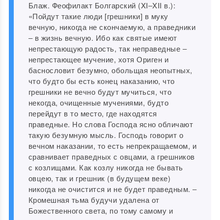
Блаж. Феофилакт Болгарский (XI‒XII в.):
«Пойдут такие люди [грешники] в муку
вечную, никогда не скончаемую, а праведники
‒ в жизнь вечную. Ибо как святые имеют
непрестающую радость, так неправедные ‒
непрестающее мучение, хотя Ориген и
баснословит безумно, обольщая неопытных,
что будто бы есть конец наказанию, что
грешники не вечно будут мучиться, что
некогда, очищенные мучениями, будто
перейдут в то место, где находятся
праведные. Но слова Господа ясно обличают
такую безумную мысль. Господь говорит о
вечном наказании, то есть непрекращаемом, и
сравнивает праведных с овцами, а грешников
с козлищами. Как козлу никогда не бывать
овцею, так и грешник (в будущем веке)
никогда не очистится и не будет праведным. ‒
Кромешная тьма будучи удалена от
Божественного света, по тому самому и