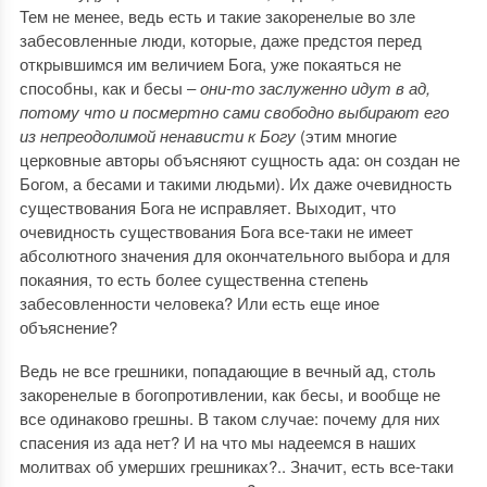
Тем не менее, ведь есть и такие закоренелые во зле
забесовленные люди, которые, даже предстоя перед
открывшимся им величием Бога, уже покаяться не
способны, как и бесы ‒
они-то заслуженно идут в ад,
потому что и посмертно сами свободно выбирают его
из непреодолимой ненависти к Богу
(этим многие
церковные авторы объясняют сущность ада: он создан не
Богом, а бесами и такими людьми). Их даже очевидность
существования Бога не исправляет. Выходит, что
очевидность существования Бога все-таки не имеет
абсолютного значения для окончательного выбора и для
покаяния, то есть более существенна степень
забесовленности человека? Или есть еще иное
объяснение?
Ведь не все грешники, попадающие в вечный ад, столь
закоренелые в богопротивлении, как бесы, и вообще не
все одинаково грешны. В таком случае: почему для них
спасения из ада нет? И на что мы надеемся в наших
молитвах об умерших грешниках?.. Значит, есть все-таки