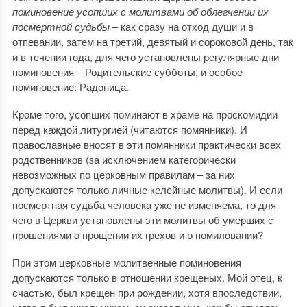
поминовение усопших с молитвами об облегчении их
посмертной судьбы
‒ как сразу на отход души и в
отпевании, затем на третий, девятый и сороковой день, так
и в течении года, для чего установлены регулярные дни
поминовения ‒ Родительские субботы, и особое
поминовение: Радоница.
Кроме того, усопших поминают в храме на проскомидии
перед каждой литургией (читаются помянники). И
православные вносят в эти помянники практически всех
родственников (за исключением категорически
невозможных по церковным правилам ‒ за них
допускаются только личные келейные молитвы). И если
посмертная судьба человека уже не изменяема, то для
чего в Церкви установлены эти молитвы об умерших с
прошениями о прощении их грехов и о помиловании?
При этом церковные молитвенные поминовения
допускаются только в отношении крещеных. Мой отец, к
счастью, был крещен при рождении, хотя впоследствии,