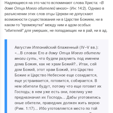
Надеющиеся на это часто вспоминают слова Христа:
«В
доме Отца Моего обителей много»
(Ин: 14:2). Однако в
разъяснении этих слов отцы Церкви не допускают
возможности существования ни в Царстве Божием, ни в
каком-то "промежутке" между ним и адом особых
"обителей" для умерших, не попадающих ни в рай, ни в ад.
Августин Иппонийский блаженный (IV‒V вв.):
«...В словах Его
в дому Отца Моего обители
многи суть
, что будем разуметь под именем
дома Божия, как не храм Божий?.. Итак, сей
дом Божий, этот храм Божий, это Царство
Божие и Царство Небесное еще созидается,
еще устраивается, готовится, собирается. В
нем обители будут, потому что еще готовит их
Господь; в нем уже есть они, поелику уже
предназначил их Господь... Дабы уготовились
оные обители, праведник должен жить верою
(Рим. 1:17)... Ибо уготовляется место по той