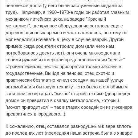
человеком долга (у него были заслуженные медали за
труд). Например, в 1960‒1970-е годы он работал главным
механиком литейного цеха на заводе "Красный
металлист", где крупное оборудование осталось еще с
дореволюционных времен и часто ломалось, поэтому он
мог неделями ночевать в цеху в случае аварий. Другой
пример: когда родители строили дом (для чего нам
потребовалось десять лет), они очень многое делали
своими руками и отвергали предлагавшиеся им "левые"
стройматериалы, честно приобретая только законные
государственные. Выйдя на пенсию, отец охотно и
практически безплатно чинил соседям на нашей улице
автомобили и бытовую технику ‒ это было его любимым
занятием: возвращать "жизнь" старой технике (двор перед
домом он превратил в свалку металлолома, который
"может пригодиться" ‒ так в глазах соседей он из инженера
превратился в юродивого...).
К сожалению, отец оставался равнодушным к вере вплоть
до последних лет (последняя наша встреча была в январе