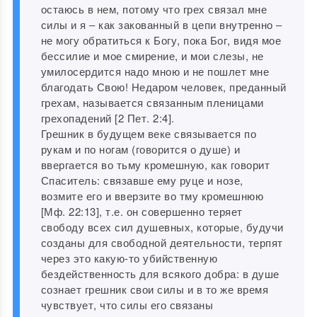
остаюсь в нем, потому что грех связал мне
силы и я ‒ как закованный в цепи внутренно ‒
не могу обратиться к Богу, пока Бог, видя мое
бессилие и мое смирение, и мои слезы, не
умилосердится надо мною и не пошлет мне
благодать Свою! Недаром человек, преданный
грехам, называется связанным пленицами
грехопадений [2 Пет. 2:4].
Грешник в будущем веке связывается по
рукам и по ногам (говорится о душе) и
ввергается во тьму кромешную, как говорит
Спаситель: связавше ему руце и нозе,
возмите его и вверзите во тму кромешнюю
[Мф. 22:13], т.е. он совершенно теряет
свободу всех сил душевных, которые, будучи
созданы для свободной деятельности, терпят
через это какую-то убийственную
бездейственность для всякого добра: в душе
сознает грешник свои силы и в то же время
чувствует, что силы его связаны